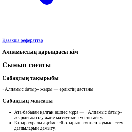
Қазақша рефераттар
Алпамыстың қарындасы кім
Сынып сағаты
Сабақтың тақырыбы
«Алпамыс батыр» жыры — ерліктің дастаны.
Сабақтың мақсаты
Ата-бабадан қалған өшпес мұра — «Алпамыс батыр»
жырын жаттау және мазмұнын түсініп айту.
Батыр туралы әңгімелей отырып, топпен жұмыс істеу
дағдыларын дамыту.