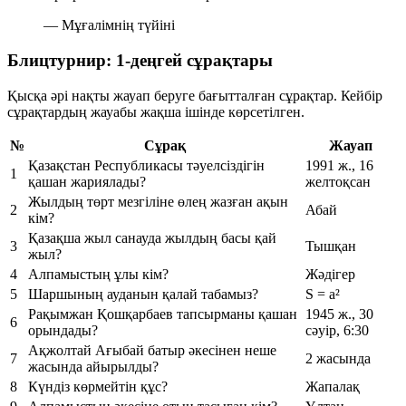
— Мұғалімнің түйіні
Блицтурнир: 1-деңгей сұрақтары
Қысқа әрі нақты жауап беруге бағытталған сұрақтар. Кейбір
сұрақтардың жауабы жақша ішінде көрсетілген.
№
Сұрақ
Жауап
Қазақстан Республикасы тәуелсіздігін
1991 ж., 16
1
қашан жариялады?
желтоқсан
Жылдың төрт мезгіліне өлең жазған ақын
2
Абай
кім?
Қазақша жыл санауда жылдың басы қай
3
Тышқан
жыл?
4
Алпамыстың ұлы кім?
Жәдігер
5
Шаршының ауданын қалай табамыз?
S = a²
Рақымжан Қошқарбаев тапсырманы қашан
1945 ж., 30
6
орындады?
сәуір, 6:30
Ақжолтай Ағыбай батыр әкесінен неше
7
2 жасында
жасында айырылды?
8
Күндіз көрмейтін құс?
Жапалақ