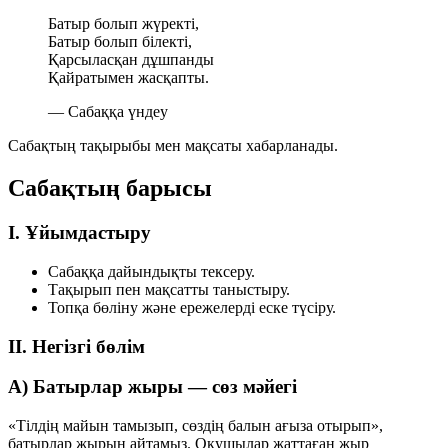
Батыр болып жүректі,
Батыр болып білекті,
Қарсыласқан дұшпанды
Қайратымен жасқапты.
— Сабаққа үндеу
Сабақтың тақырыбы мен мақсаты хабарланады.
Сабақтың барысы
І. Ұйымдастыру
Сабаққа дайындықты тексеру.
Тақырып пен мақсатты таныстыру.
Топқа бөліну және ережелерді еске түсіру.
ІІ. Негізгі бөлім
А) Батырлар жыры — сөз мәйегі
«Тілдің майын тамызып, сөздің балын ағыза отырып»,
батырлар жырын айтамыз. Оқушылар жаттаған жыр