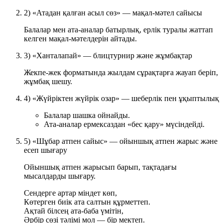
2) «Атадан қалған асыл сөз» — мақал-мәтел сайысы
Балалар мен ата-аналар батырлық, ерлік туралы жаттап
келген мақал-мәтелдерін айтады.
3) «Ханталапай» — блицтурнир және жұмбақтар
Жекпе-жек форматында жылдам сұрақтарға жауап беріп,
жұмбақ шешу.
4) «Жүйріктен жүйрік озар» — шеберлік пен ұқыптылық
Балалар шашка ойнайды.
Ата-аналар ермексаздан «бес қару» мүсіндейді.
5) «Шұбар атпен сайыс» — ойыншық атпен жарыс және
есеп шығару
Ойыншық атпен жарысып барып, тақтадағы
мысалдарды шығару.
Сендерге артар міндет көп,
Көтерген биік ата салтын құрметтеп.
Ақтай білсең ата-баба үмітін,
Әрбір сөзі тәлімі мол — бір мектеп.