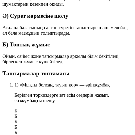
шумақтарын кезекпен оқиды.
Ә) Сурет көрмесіне шолу
Ата-ана баласының салған суретін таныстырып әңгімелейді,
ал бала мазмұнын толықтырады.
Б) Топтық жұмыс
Ойын, сайыс және тапсырмалар арқылы білім бекітіледі,
бірлескен жұмыс күшейтіледі.
Тапсырмалар топтамасы
1) «Мықты болсаң, тауып көр» — әріпжұмбақ
Берілген торкөздерге
зат есім
сөздерін жазып,
сөзжұмбақты шешу.
Б
Б
Б
Б
Б