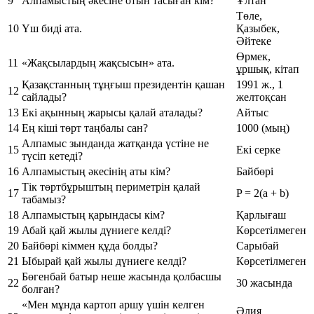
9
Алпамыстың әкесіне отын тасыған кім?
Ұлтан
Төле,
10
Үш биді ата.
Қазыбек,
Әйтеке
Өрмек,
11
«Жақсылардың жақсысын» ата.
ұршық, кітап
Қазақстанның тұңғыш президентін қашан
1991 ж., 1
12
сайлады?
желтоқсан
13
Екі ақынның жарысы қалай аталады?
Айтыс
14
Ең кіші төрт таңбалы сан?
1000 (мың)
Алпамыс зынданда жатқанда үстіне не
15
Екі серке
түсіп кетеді?
16
Алпамыстың әкесінің аты кім?
Байбөрі
Тік төртбұрыштың периметрін қалай
17
P = 2(a + b)
табамыз?
18
Алпамыстың қарындасы кім?
Қарлығаш
19
Абай қай жылы дүниеге келді?
Көрсетілмеген
20
Байбөрі кіммен құда болды?
Сарыбай
21
Ыбырай қай жылы дүниеге келді?
Көрсетілмеген
Бөгенбай батыр неше жасында қолбасшы
22
30 жасында
болған?
«Мен мұнда картоп аршу үшін келген
Әлия