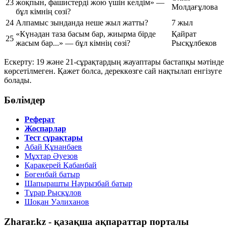
23
жоқпын, фашистерді жою үшін келдім» —
Молдағұлова
бұл кімнің сөзі?
24
Алпамыс зынданда неше жыл жатты?
7 жыл
«Күнәдан таза басым бар, жиырма бірде
Қайрат
25
жасым бар...» — бұл кімнің сөзі?
Рысқұлбеков
Ескерту: 19 және 21-сұрақтардың жауаптары бастапқы мәтінде
көрсетілмеген. Қажет болса, дереккөзге сай нақтылап енгізуге
болады.
Бөлімдер
Реферат
Жоспарлар
Тест сұрақтары
Абай Құнанбаев
Мұхтар Әуезов
Қаракерей Қабанбай
Бөгенбай батыр
Шапырашты Наурызбай батыр
Тұрар Рысқұлов
Шоқан Уәлиханов
Zharar.kz - қазақша ақпараттар порталы