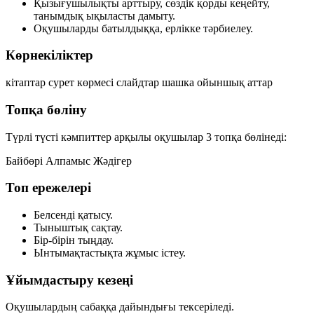
Қызығушылықты арттыру, сөздік қорды кеңейту,
танымдық ықыласты дамыту.
Оқушыларды батылдыққа, ерлікке тәрбиелеу.
Көрнекіліктер
кітаптар
сурет көрмесі
слайдтар
шашка
ойыншық аттар
Топқа бөліну
Түрлі түсті кәмпиттер арқылы оқушылар 3 топқа бөлінеді:
Байбөрі
Алпамыс
Жәдігер
Топ ережелері
Белсенді қатысу.
Тыныштық сақтау.
Бір-бірін тыңдау.
Ынтымақтастықта жұмыс істеу.
Ұйымдастыру кезеңі
Оқушылардың сабаққа дайындығы тексеріледі.