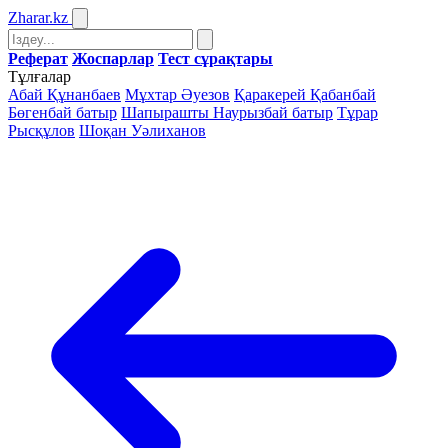
Zharar
.kz
Реферат
Жоспарлар
Тест сұрақтары
Тұлғалар
Абай Құнанбаев
Мұхтар Әуезов
Қаракерей Қабанбай
Бөгенбай батыр
Шапырашты Наурызбай батыр
Тұрар
Рысқұлов
Шоқан Уәлиханов