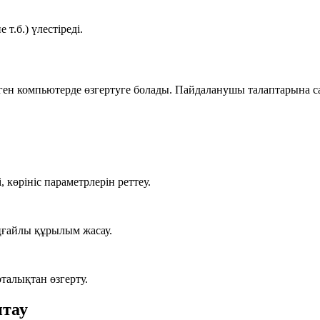
т.б.) үлестіреді.
лген компьютерде өзгертуге болады. Пайдаланушы талаптарына с
 көрініс параметрлерін реттеу.
ңғайлы құрылым жасау.
рталықтан өзгерту.
птау