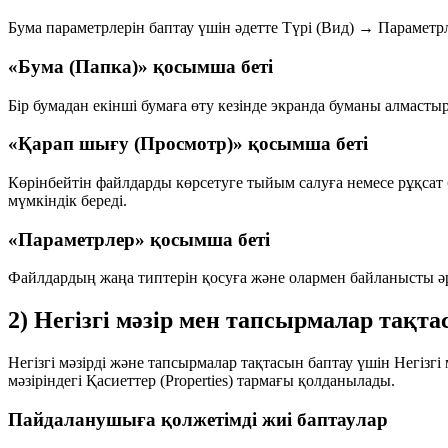
Бума параметрлерін баптау үшін әдетте
Түрі (Вид) → Параметрл
«Бума (Папка)» қосымша беті
Бір бумадан екінші бумаға өту кезінде экранда буманы алмастыру
«Қарап шығу (Просмотр)» қосымша беті
Көрінбейтін файлдарды көрсетуге тыйым салуға немесе рұқсат 
мүмкіндік береді.
«Параметрлер» қосымша беті
Файлдардың жаңа типтерін қосуға және олармен байланысты әре
2) Негізгі мәзір мен тапсырмалар тақт
Негізгі мәзірді және тапсырмалар тақтасын баптау үшін
Негізгі
мәзіріндегі
Қасиеттер
(Properties) тармағы қолданылады.
Пайдаланушыға қолжетімді жиі баптаулар