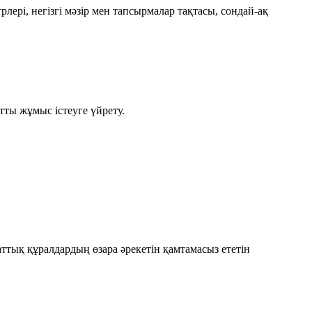
рлері, негізгі мәзір мен тапсырмалар тақтасы, сондай-ақ
тты жұмыс істеуге үйрету.
тық құралдардың өзара әрекетін қамтамасыз ететін