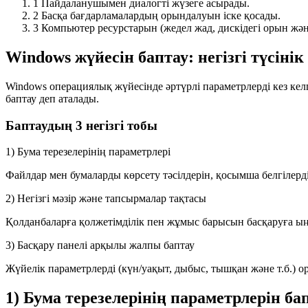
1
Пайдаланушымен диалогті жүзеге асырады.
2
Басқа бағдарламалардың орындалуын іске қосады.
3
Компьютер ресурстарын (жедел жад, дискідегі орын және 
Windows жүйесін баптау: негізгі түсінік
Windows операциялық жүйесінде әртүрлі параметрлерді кез ке
баптау
деп аталады.
Баптаудың 3 негізгі тобы
1) Бума терезелерінің параметрлері
Файлдар мен бумаларды көрсету тәсілдерін, қосымша белгілерді,
2) Негізгі мәзір және тапсырмалар тақтасы
Қолданбаларға қолжетімділік пен жұмыс барысын басқаруға ы
3) Басқару панелі арқылы жалпы баптау
Жүйелік параметрлерді (күн/уақыт, дыбыс, тышқан және т.б.) о
1) Бума терезелерінің параметрлерін ба