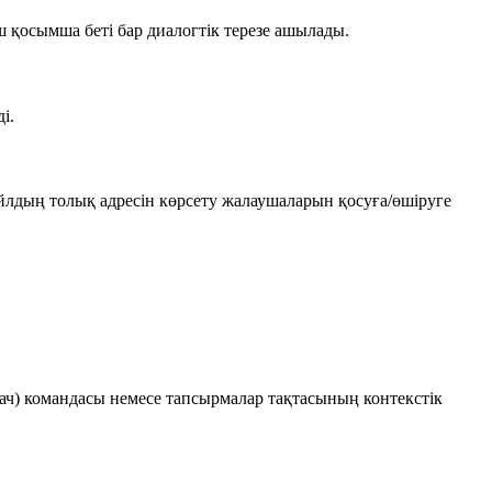
 қосымша беті бар диалогтік терезе ашылады.
і.
айлдың толық адресін көрсету жалаушаларын қосуға/өшіруге
ач)
командасы немесе тапсырмалар тақтасының контекстік