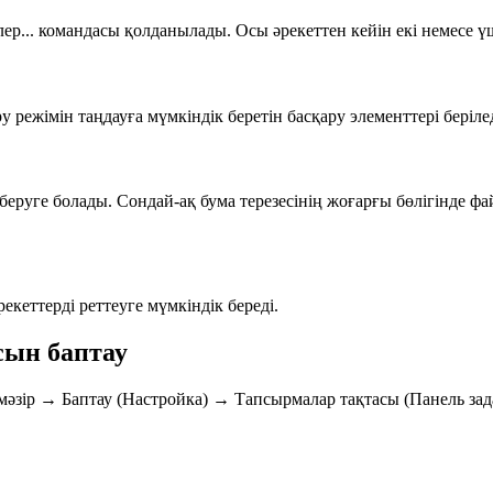
ер...
командасы қолданылады. Осы әрекеттен кейін екі немесе үш
 режімін таңдауға мүмкіндік беретін басқару элементтері берілед
беруге болады. Сондай-ақ бума терезесінің жоғарғы бөлігінде ф
кеттерді реттеуге мүмкіндік береді.
асын баптау
 мәзір → Баптау (Настройка) → Тапсырмалар тақтасы (Панель зад