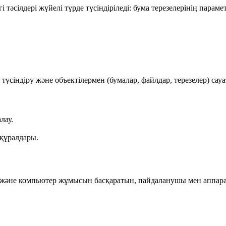
әсілдері жүйелі түрде түсіндіріледі: бума терезелерінің парамет
үсіндіру және объектілермен (бумалар, файлдар, терезелер) сауа
лау.
 құралдары.
 және компьютер жұмысын басқаратын, пайдаланушы мен аппарат