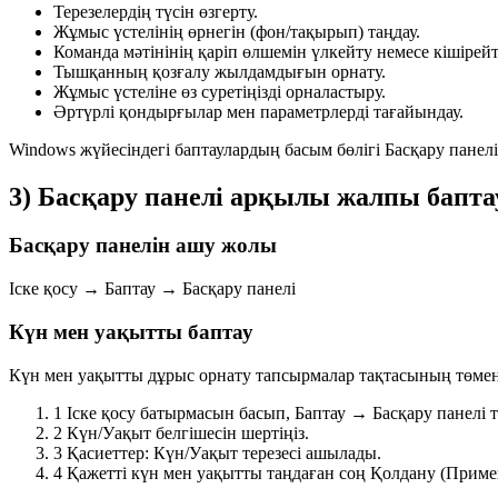
Терезелердің түсін өзгерту.
Жұмыс үстелінің өрнегін (фон/тақырып) таңдау.
Команда мәтінінің қаріп өлшемін үлкейту немесе кішірейт
Тышқанның қозғалу жылдамдығын орнату.
Жұмыс үстеліне өз суретіңізді орналастыру.
Әртүрлі қондырғылар мен параметрлерді тағайындау.
Windows жүйесіндегі баптаулардың басым бөлігі
Басқару панелі
3) Басқару панелі арқылы жалпы бапта
Басқару панелін ашу жолы
Іске қосу → Баптау → Басқару панелі
Күн мен уақытты баптау
Күн мен уақытты дұрыс орнату тапсырмалар тақтасының төменг
1
Іске қосу
батырмасын басып,
Баптау → Басқару панелі
т
2
Күн/Уақыт
белгішесін шертіңіз.
3
Қасиеттер: Күн/Уақыт
терезесі ашылады.
4
Қажетті күн мен уақытты таңдаған соң
Қолдану (Приме