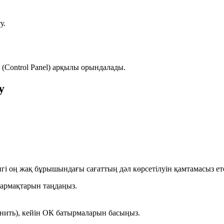
у.
(Control Panel) арқылы орындалады.
у
і оң жақ бұрышындағы сағаттың дәл көрсетілуін қамтамасыз ете
армақтарын таңдаңыз.
нить)
, кейін
ОК
батырмаларын басыңыз.