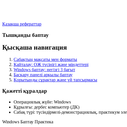
Қазақша рефераттар
Тышқанды баптау
Қысқаша навигация
Сабақтың мақсаты мен форматы
Қайталау: ОЖ түсінігі және міндеттері
Windows баптау: негізгі 3 бағыт
Басқару панелі арқылы баптау
Қорытынды сұрақтар және үй тапсырмасы
Қажетті құралдар
Операциялық жүйе:
Windows
Құрылғы:
дербес компьютер (ДК)
Сабақ түрі:
түсіндірмелі-демонстрациялық, практикум эл
Windows
Баптау
Практика