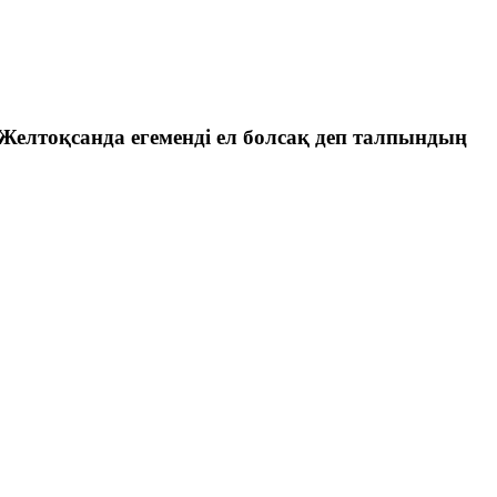
тоқсанда егеменді ел болсақ деп талпындың