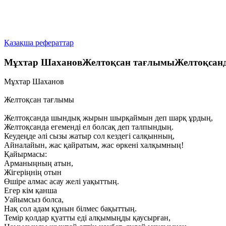
Қазақша рефераттар
Мұхтар ШахановЖелтоқсан тағлымыЖелтоқсанда
Мұхтар Шаханов
Желтоқсан тағлымы
Желтоқсанда шындық жырын шырқаймын деп шарқ ұрдың,
Желтоқсанда егеменді ел болсақ деп талпындың.
Кеудеңде әлі сызы жатыр сол кездегі салқынның,
Айналайын, жас қайратым, жас өркені халқымның!
Қайырмасы:
Арманыңның атын,
Жігеріңнің отын
Өшіре алмас асау желі уақыттың.
Егер кім қанша
Уайымсыз болса,
Нақ сол адам құнын білмес бақыттың.
Темір қолдар қуатты еді алқымыңды қаусырған,