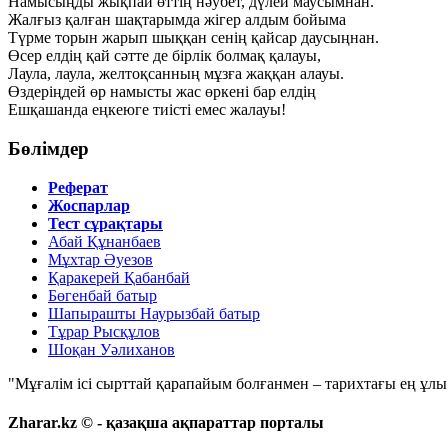
Намысыңды жықпай өттің нәубет, дүлей маусымнан.
Жалғыз қалған шақтарымда жігер алдым бойыма
Түрме торын жарып шыққан сенің қайсар даусыңнан.
Өсер елдің қай сәтте де бірлік болмақ қалауы,
Лаула, лаула, желтоқсанның мұзға жаққан алауы.
Өздеріңдей өр намысты жас өркені бар елдің
Ешқашанда еңкеюге тиісті емес жалауы!
Бөлімдер
Реферат
Жоспарлар
Тест сұрақтары
Абай Құнанбаев
Мұхтар Әуезов
Қаракерей Қабанбай
Бөгенбай батыр
Шапырашты Наурызбай батыр
Тұрар Рысқұлов
Шоқан Уәлиханов
"Мұғалім ісі сырттай қарапайым болғанмен – тарихтағы ең ұлы і
Zharar.kz © - қазақша ақпараттар порталы