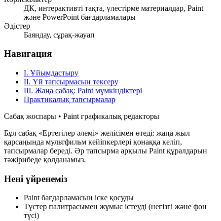
ДК, интерактивті тақта, үлестірме материалдар, Paint
және PowerPoint бағдарламалары
Әдістер
Баяндау, сұрақ-жауап
Навигация
І. Ұйымдастыру
ІІ. Үй тапсырмасын тексеру
ІІІ. Жаңа сабақ: Paint мүмкіндіктері
Практикалық тапсырмалар
Сабақ жоспары • Paint графикалық редакторы
Бұл сабақ «Ертегілер әлемі» желісімен өтеді: жаңа жыл
қарсаңында мультфильм кейіпкерлері қонаққа келіп,
тапсырмалар береді. Әр тапсырма арқылы Paint құралдарын
тәжірибеде қолданамыз.
Нені үйренеміз
Paint бағдарламасын іске қосуды
Түстер палитрасымен жұмыс істеуді (негізгі және фон
түсі)