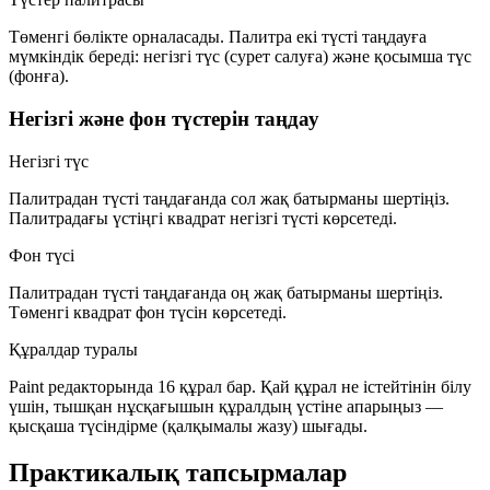
Төменгі бөлікте орналасады. Палитра екі түсті таңдауға
мүмкіндік береді:
негізгі түс
(сурет салуға) және
қосымша түс
(фонға).
Негізгі және фон түстерін таңдау
Негізгі түс
Палитрадан түсті таңдағанда
сол жақ батырманы
шертіңіз.
Палитрадағы үстіңгі квадрат негізгі түсті көрсетеді.
Фон түсі
Палитрадан түсті таңдағанда
оң жақ батырманы
шертіңіз.
Төменгі квадрат фон түсін көрсетеді.
Құралдар туралы
Paint редакторында
16 құрал
бар. Қай құрал не істейтінін білу
үшін, тышқан нұсқағышын құралдың үстіне апарыңыз —
қысқаша түсіндірме (қалқымалы жазу) шығады.
Практикалық тапсырмалар