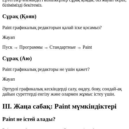
білімімізді бекітеміз.
Сұрақ (Қоян)
Paint графикалық редакторын қалай іске қосамыз?
Жауап
Пуск → Программы → Стандартные → Paint
Сұрақ (Аю)
Paint графикалық редакторы не үшін қажет?
Жауап
Әртүрлі графикалық кескіндерді салу, өңдеу, бояу, сондай-ақ
дайын суреттерді енгізу және олармен жұмыс істеу үшін.
ІІІ. Жаңа сабақ: Paint мүмкіндіктері
Paint не істей алады?