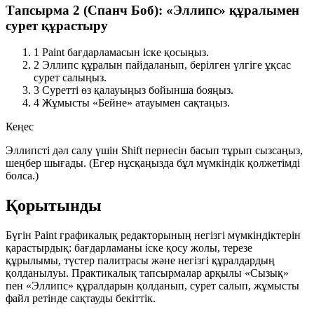
Тапсырма 2 (Спанч Боб): «Эллипс» құралымен
сурет құрастыру
1
Paint бағдарламасын іске қосыңыз.
2
Эллипс
құралын пайдаланып, берілген үлгіге ұқсас
сурет салыңыз.
3
Суретті өз қалауыңыз бойынша бояңыз.
4
Жұмысты
«Бейне»
атауымен сақтаңыз.
Кеңес
Эллипсті дәл салу үшін Shift пернесін басып тұрып сызсаңыз,
шеңбер шығады. (Егер нұсқаңызда бұл мүмкіндік қолжетімді
болса.)
Қорытынды
Бүгін Paint графикалық редакторының негізгі мүмкіндіктерін
қарастырдық: бағдарламаны іске қосу жолы, терезе
құрылымы, түстер палитрасы және негізгі құралдардың
қолданылуы. Практикалық тапсырмалар арқылы «Сызық»
пен «Эллипс» құралдарын қолданып, сурет салып, жұмысты
файл ретінде сақтауды бекіттік.