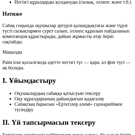
Негізгі құралдарды қолдануды (сызық, эллипс және т.б.)
Нәтиже
Сабақ соңында оқушылар әртүрлі қалыңдықтағы және түрлі
түсті сызықтармен сурет салып, эллипс құралын пайдаланып
композиция құрастырады, дайын жұмысты атау беріп
сақтайды.
Маңызды
Paint іске қосылғанда әдетте
негізгі түс — қара
, ал
фон түсі —
ақ
болады.
І. Ұйымдастыру
Оқушылардың сабаққа қатысуын тексеру
Оқу құралдарының дайындығын қадағалау
Сабақтың барысын «Ертегілер әлемі» сценарийімен
түсіндіру
ІІ. Үй тапсырмасын тексеру
Ертегілер әлеміндегі кейіпкерлер сұрақ қояды, біз жауап беріп,