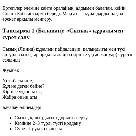
Ертегілер әлеміне қайта оралайық: алдымен балапан, кейін
Спанч Боб тапсырма береді. Мақсат — құралдарды нақты
әрекет арқылы меңгеру.
Тапсырма 1 (Балапан): «Сызық» құралымен
сурет салу
Сызық (Линия)
құралын пайдаланып, қалыңдығы мен түсі
әртүрлі сызықтар арқылы
жайра
(кірпіге ұқсас жануар) суретін
салыңыз.
Жұмбақ
Үсті-басы ине,
Бұл не деген бейне?
Кірпіге ұқсас заты,
Жайра оның аты.
Бағалау өлшемдері
Сызық қалыңдығын дұрыс өзгерту
Кемінде 2–3 түрлі түсті қолдану
Суреттің ұқыптылығы