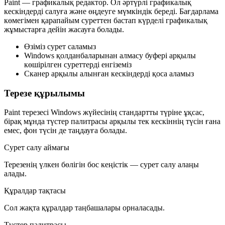
Paint — графикалық редактор. Ол әртүрлі графикалық
кескіндерді салуға және өңдеуге мүмкіндік береді. Бағдарлама
көмегімен қарапайым суреттен бастап күрделі графикалық
жұмыстарға дейін жасауға болады.
Өзіміз сурет саламыз
Windows қолданбаларынан алмасу буфері арқылы
көшірілген суреттерді енгіземіз
Сканер арқылы алынған кескіндерді қоса аламыз
Терезе құрылымы
Paint терезесі Windows жүйесінің стандартты түріне ұқсас,
бірақ мұнда
түстер палитрасы
арқылы тек кескіннің түсін ғана
емес,
фон түсін
де таңдауға болады.
Сурет салу аймағы
Терезенің үлкен бөлігін бос кеңістік — сурет салу алаңы
алады.
Құралдар тақтасы
Сол жақта құралдар таңбашалары орналасады.
Түстер палитрасы