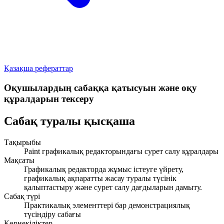
Қазақша рефераттар
Оқушылардың сабаққа қатысуын және оқу
құралдарын тексеру
Сабақ туралы қысқаша
Тақырыбы
Paint графикалық редакторындағы сурет салу құралдары
Мақсаты
Графикалық редакторда жұмыс істеуге үйрету,
графикалық ақпаратты жасау туралы түсінік
қалыптастыру және сурет салу дағдыларын дамыту.
Сабақ түрі
Практикалық элементтері бар демонстрациялық
түсіндіру сабағы
Көрнекіліктер