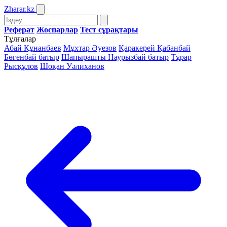
Zharar
.kz
Реферат
Жоспарлар
Тест сұрақтары
Тұлғалар
Абай Құнанбаев
Мұхтар Әуезов
Қаракерей Қабанбай
Бөгенбай батыр
Шапырашты Наурызбай батыр
Тұрар
Рысқұлов
Шоқан Уәлиханов