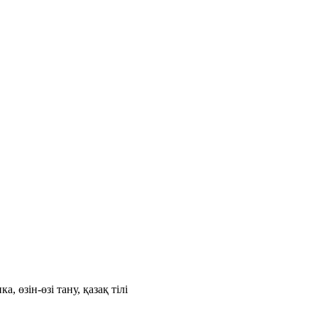
, өзін-өзі тану, қазақ тілі