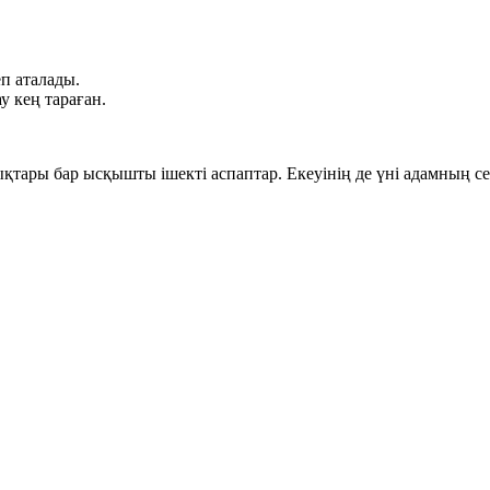
п аталады.
у кең тараған.
тары бар ысқышты ішекті аспаптар. Екеуінің де үні адамның сез