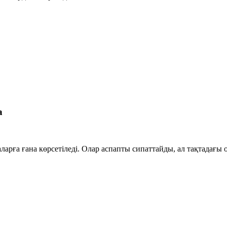
а
арға ғана көрсетіледі. Олар аспапты сипаттайды, ал тақтадағы