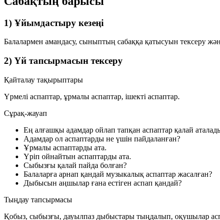
Сабақтың барысы
1) Ұйымдастыру кезеңі
Балалармен амандасу, сыныптың сабаққа қатысуын тексеру жә
2) Үй тапсырмасын тексеру
Қайталау тақырыптары
Үрмелі аспаптар, ұрмалы аспаптар, ішекті аспаптар.
Сұрақ-жауап
Ең алғашқы адамдар ойлап тапқан аспаптар қалай аталад
Адамдар ол аспаптарды не үшін пайдаланған?
Ұрмалы аспаптарды ата.
Үріп ойнайтын аспаптарды ата.
Сыбызғы қалай пайда болған?
Балаларға арнап қандай музыкалық аспаптар жасалған?
Дыбысын аңшылар ғана естіген аспап қандай?
Тыңдау тапсырмасы
Қобыз, сыбызғы, дауылпаз дыбыстары тыңдалып, оқушылар ас