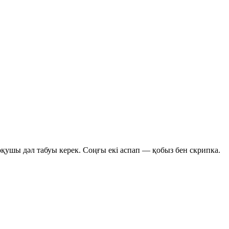
 оқушы дәл табуы керек. Соңғы екі аспап —
қобыз
бен
скрипка
.