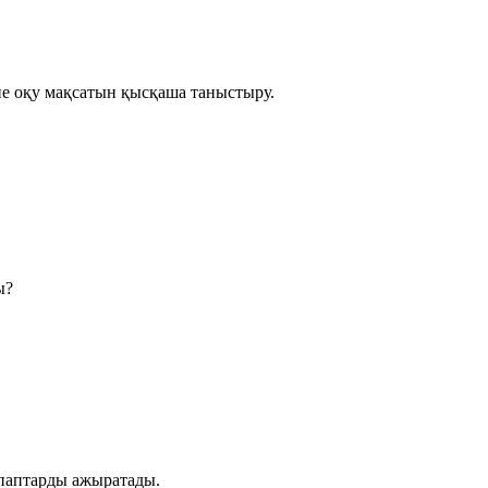
не оқу мақсатын қысқаша таныстыру.
ы?
паптарды ажыратады.