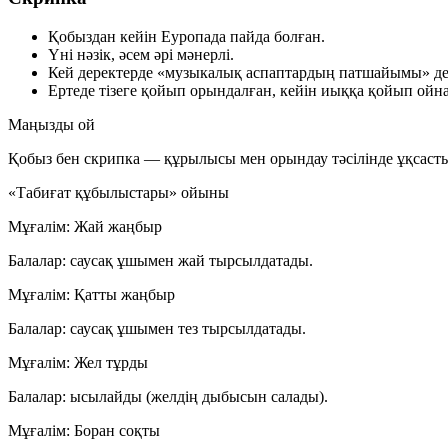
Қобыздан кейін Еуропада пайда болған.
Үні нәзік, әсем әрі мәнерлі.
Кей деректерде «музыкалық аспаптардың патшайымы» де
Ертеде тізеге қойып орындалған, кейін иыққа қойып ойна
Маңызды ой
Қобыз бен скрипка — құрылысы мен орындау тәсілінде ұқсастық
«Табиғат құбылыстары» ойыны
Мұғалім: Жай жаңбыр
Балалар: саусақ ұшымен жай тырсылдатады.
Мұғалім: Қатты жаңбыр
Балалар: саусақ ұшымен тез тырсылдатады.
Мұғалім: Жел тұрды
Балалар: ысылайды (желдің дыбысын салады).
Мұғалім: Боран соқты