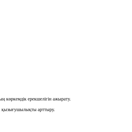
ң көркемдік ерекшелігін ажырату.
ға қызығушылықты арттыру.