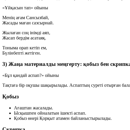
«Ұйқасын тап» ойыны
Менің ағам Сансызбай,
Жасады маған
сазсырнай
.
Жылаған соң інімді аяп,
Жасап бердім
асатаяқ
.
Тоныма орап кетіп ем,
Бүлінбепті
жетіген
.
3) Жаңа материалды меңгерту: қобыз бен скрипк
«Бұл қандай аспап?» ойыны
Тақтаға бір оқушы шақырылады. Аспаптың суреті отырған балал
Қобыз
Ағаштан жасалады.
Ысқышпен ойналатын ішекті аспап.
Қобыз өнері Қорқыт атамен байланыстырылады.
Скрипка