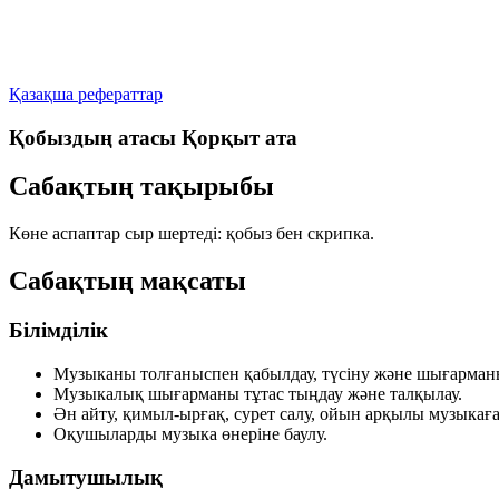
Қазақша рефераттар
Қобыздың атасы Қорқыт ата
Сабақтың тақырыбы
Көне аспаптар сыр шертеді:
қобыз бен скрипка.
Сабақтың мақсаты
Білімділік
Музыканы толғаныспен қабылдау, түсіну және шығарманы
Музыкалық шығарманы тұтас тыңдау және талқылау.
Ән айту, қимыл-ырғақ, сурет салу, ойын арқылы музыка
Оқушыларды музыка өнеріне баулу.
Дамытушылық