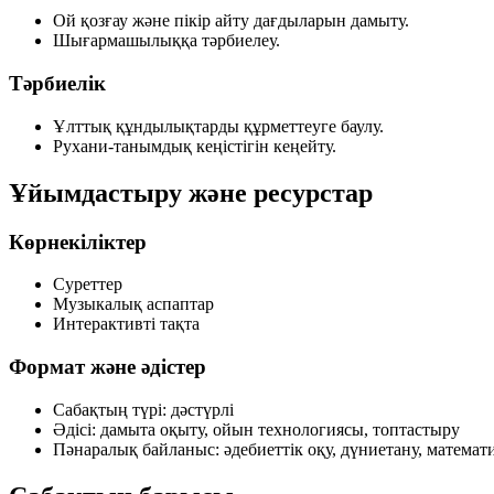
Ой қозғау және пікір айту дағдыларын дамыту.
Шығармашылыққа тәрбиелеу.
Тәрбиелік
Ұлттық құндылықтарды құрметтеуге баулу.
Рухани-танымдық кеңістігін кеңейту.
Ұйымдастыру және ресурстар
Көрнекіліктер
Суреттер
Музыкалық аспаптар
Интерактивті тақта
Формат және әдістер
Сабақтың түрі:
дәстүрлі
Әдісі:
дамыта оқыту, ойын технологиясы, топтастыру
Пәнаралық байланыс:
әдебиеттік оқу, дүниетану, математика