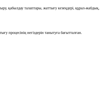
ыру, қабылдау талаптары, жаттығу кезеңдері, құрал-жабдық,
тығу процесінің негіздерін танытуға бағытталған.