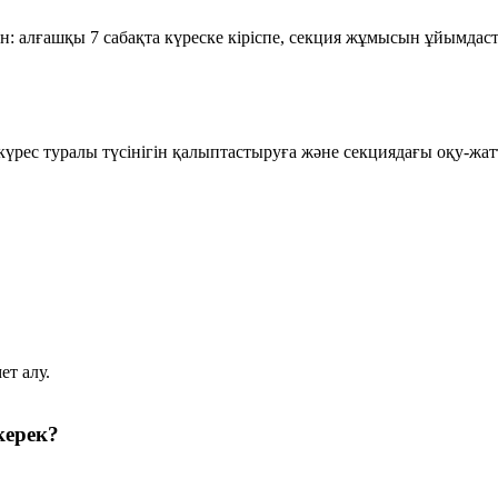
н: алғашқы 7 сабақта күреске кіріспе, секция жұмысын ұйымдаст
 күрес туралы түсінігін қалыптастыруға және секциядағы оқу-жат
ет алу.
керек?