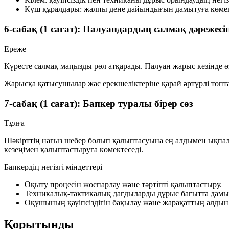
Күш құралдары: жалпы дене дайындығын дамытуға көмек
6-сабақ (1 сағат): Палуандардың салмақ дәрежесі
Ереже
Күресте салмақ маңызды рөл атқарады. Палуан жарыс кезінде ө
Жарысқа қатысушылар жас ерекшеліктеріне қарай әртүрлі топтарғ
7-сабақ (1 сағат): Бапкер туралы бірер сөз
Тұлға
Шәкірттің нағыз шебер болып қалыптасуына ең алдымен ықпал ет
кезеңімен қалыптастыруға көмектеседі.
Бапкердің негізгі міндеттері
Оқыту процесін жоспарлау және тәртіпті қалыптастыру.
Техникалық-тактикалық дағдыларды дұрыс бағытта дамы
Оқушының қауіпсіздігін бақылау және жарақаттың алдын 
Қорытынды