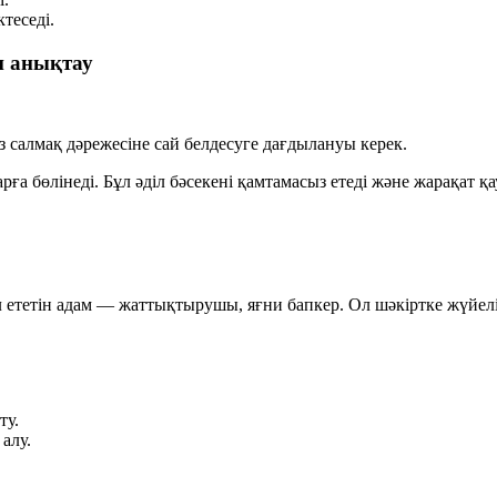
теседі.
н анықтау
з салмақ дәрежесіне сай белдесуге дағдылануы керек.
а бөлінеді. Бұл әділ бәсекені қамтамасыз етеді және жарақат қа
етін адам — жаттықтырушы, яғни бапкер. Ол шәкіртке жүйелі бағ
ту.
алу.