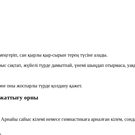
еңгеріп, сан қырлы қыр-сырын терең түсіне алады.
рыс сақтап, жүйелі түрде дамытпай, үнемі шыңдап отырмаса, уақ
не оны жоспарлы түрде қолдану қажет.
е жаттығу орны
Арнайы сайыс кілемі немесе гимнастикаға арналған кілем, сонда
і.