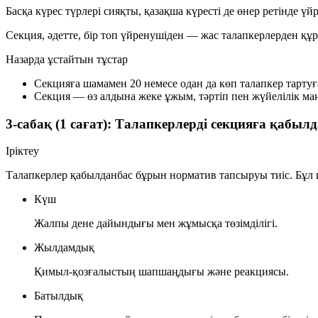
Басқа күрес түрлері сияқты, қазақша күресті де өнер ретінде үй
Секция, әдетте, бір топ үйренушіден — жас талапкерлерден құ
Назарда ұстайтын тұстар
Секцияға шамамен 20 немесе одан да көп талапкер тартуғ
Секция — өз алдына жеке ұжым, тәртіп пен жүйелілік ма
3-сабақ (1 сағат): Талапкерлерді секцияға қабылд
Іріктеу
Талапкерлер қабылданбас бұрын норматив тапсыруы тиіс. Бұл
Күш
Жалпы дене дайындығы мен жұмысқа төзімділігі.
Жылдамдық
Қимыл-қозғалыстың шапшаңдығы және реакциясы.
Батылдық