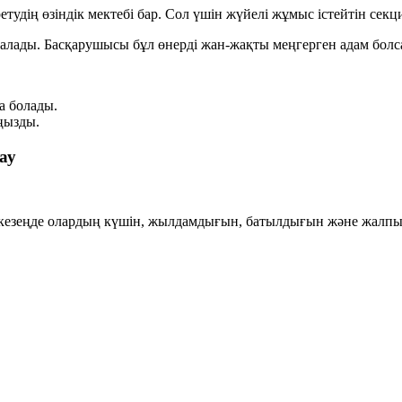
ретудің өзіндік мектебі бар. Сол үшін жүйелі жұмыс істейтін секц
ралады. Басқарушысы бұл өнерді жан-жақты меңгерген адам болс
а болады.
ңызды.
ау
 кезеңде олардың күшін, жылдамдығын, батылдығын және жалпы 