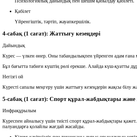
Психологиялық дайындық пен шешім қабылдау қабілеті.
Қабілет
Үйренгіштік, тәртіп, жауапкершілік.
4-сабақ (1 сағат): Жаттығу кезеңдері
Дайындық
Күрес — үлкен өнер. Оны табандылықпен үйренген адам ғана м
Бұл бағытта табиғи күштің рөлі ерекше. Алайда күш-қуатты дұ
Негізгі ой
Күресті сапалы меңгеру үшін
жаттығу кезеңдерін
жақсы білу жә
5-сабақ (1 сағат): Спорт құрал-жабдықтары жән
Инфрақұрылым
Күреспен айналысу үшін тиісті спорт құрал-жабдықтары қажет. 
палуандарға қолайлы жағдай жасайды.
Кілем: қауіпсіздік пен техниканы дұрыс орындаудың негіз