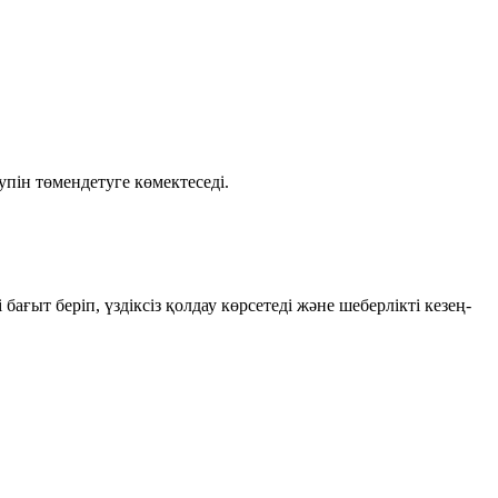
упін төмендетуге көмектеседі.
ыт беріп, үздіксіз қолдау көрсетеді және шеберлікті кезең-