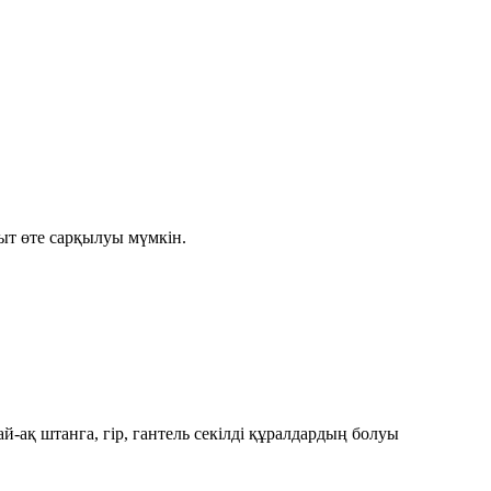
ыт өте сарқылуы мүмкін.
й-ақ штанга, гір, гантель секілді құралдардың болуы