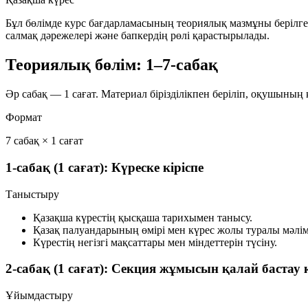
Бұл бөлімде курс бағдарламасының
теориялық мазмұны
берілге
салмақ дәрежелері және бапкердің рөлі қарастырылады.
Теориялық бөлім: 1–7-сабақ
Әр сабақ —
1 сағат
. Материал бірізділікпен беріліп, оқушының
Формат
7 сабақ × 1 сағат
1-сабақ (1 сағат): Күреске кіріспе
Таныстыру
Қазақша күрестің қысқаша тарихымен танысу.
Қазақ палуандарының өмірі мен күрес жолы туралы мәлім
Күрестің негізгі мақсаттары мен міндеттерін түсіну.
2-сабақ (1 сағат): Секция жұмысын қалай бастау 
Ұйымдастыру