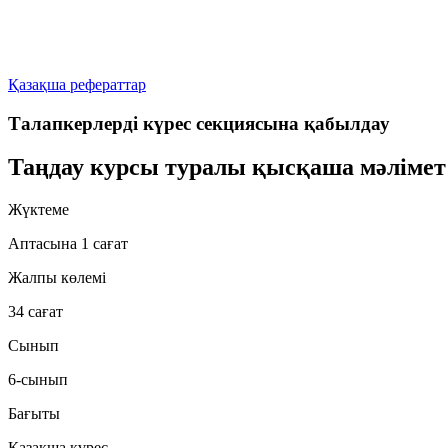
Қазақша рефераттар
Талапкерлерді күрес секциясына қабылдау
Таңдау курсы туралы қысқаша мәлімет
Жүктеме
Аптасына 1 сағат
Жалпы көлемі
34 сағат
Сынып
6-сынып
Бағыты
Қазақша күрес