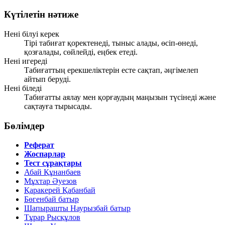
Күтілетін нәтиже
Нені білуі керек
Тірі табиғат қоректенеді, тыныс алады, өсіп-өнеді,
қозғалады, сөйлейді, еңбек етеді.
Нені игереді
Табиғаттың ерекшеліктерін есте сақтап, әңгімелеп
айтып беруді.
Нені біледі
Табиғатты аялау мен қорғаудың маңызын түсінеді және
сақтауға тырысады.
Бөлімдер
Реферат
Жоспарлар
Тест сұрақтары
Абай Құнанбаев
Мұхтар Әуезов
Қаракерей Қабанбай
Бөгенбай батыр
Шапырашты Наурызбай батыр
Тұрар Рысқұлов