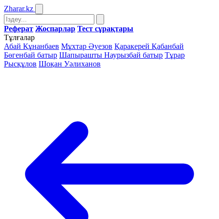
Zharar
.kz
Реферат
Жоспарлар
Тест сұрақтары
Тұлғалар
Абай Құнанбаев
Мұхтар Әуезов
Қаракерей Қабанбай
Бөгенбай батыр
Шапырашты Наурызбай батыр
Тұрар
Рысқұлов
Шоқан Уәлиханов