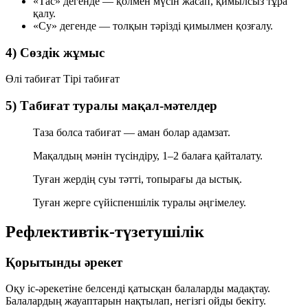
«Тас»
дегенде — қолмен мүсін жасап, қимылсыз тұра
қалу.
«Су»
дегенде — толқын тәрізді қимылмен қозғалу.
4) Сөздік жұмыс
Өлі табиғат
Тірі табиғат
5) Табиғат туралы мақал-мәтелдер
Таза болса табиғат — аман болар адамзат.
Мақалдың мәнін түсіндіру, 1–2 балаға қайталату.
Туған жердің суы тәтті, топырағы да ыстық.
Туған жерге сүйіспеншілік туралы әңгімелеу.
Рефлективтік-түзетушілік
Қорытынды әрекет
Оқу іс-әрекетіне белсенді қатысқан балаларды мадақтау.
Балалардың жауаптарын нақтылап, негізгі ойды бекіту.