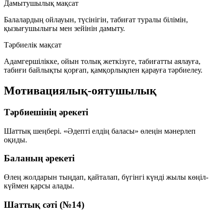
Дамытушылық мақсат
Балалардың ойлауын, түсінігін, табиғат туралы білімін,
қызығушылығы мен зейінін дамыту.
Тәрбиелік мақсат
Адамгершілікке, ойын толық жеткізуге, табиғатты аялауға,
табиғи байлықты қорғап, қамқорлықпен қарауға тәрбиелеу.
Мотивациялық-оятушылық
Тәрбиешінің әрекеті
Шаттық шеңбері. «Әдепті елдің баласы» өлеңін мәнерлеп
оқиды.
Баланың әрекеті
Өлең жолдарын тыңдап, қайталап, бүгінгі күнді жылы көңіл-
күймен қарсы алады.
Шаттық сәті (№14)