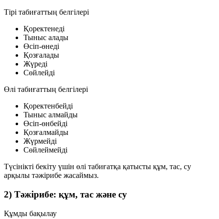
Тірі табиғаттың белгілері
Қоректенеді
Тыныс алады
Өсіп-өнеді
Қозғалады
Жүреді
Сөйлейді
Өлі табиғаттың белгілері
Қоректенбейді
Тыныс алмайды
Өсіп-өнбейді
Қозғалмайды
Жүрмейді
Сөйлеймейді
Түсінікті бекіту үшін өлі табиғатқа қатысты
құм, тас, су
арқылы тәжірибе жасаймыз.
2) Тәжірибе: құм, тас және су
Құмды бақылау