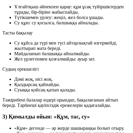
Ұлғайтқыш әйнекпен қарау: құм ұсақ түйіршіктерден
тұрады, бір-біріне жабыспайды.
Түтікшемен үрлеу: жеңіл, жел болса ұшады.
Су құю: су қосылса, балшыққа айналады.
Тасты бақылау
Су құйса да түрі мен түсі айтарлықтай өзгермейді,
жылтырап жата береді.
Майдаланып балшыққа айналмайды.
Жел үрлегенмен қозғалмайды: ауыр зат.
Судың ерекшелігі
Дәмі жоқ, иісі жоқ.
Қыздырсаң қайнайды.
Суыққа қойсаң қатып қалады.
Тәжірибені балалар өздері орындап, бақылағанын айтып
береді. Тәрбиеші қауіпсіздік ережелерін қадағалайды.
3) Қимылды ойын: «Құм, тас, су»
«Құм»
дегенде — әр жерде шашыраңқы болып отыру.