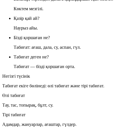
Көктем мезгілі.
Қазір қай ай?
Наурыз айы.
Бізді қоршаған не?
Табиғат: ағаш, дала, су, аспан, гүл.
Табиғат деген не?
Табиғат — бізді қоршаған орта.
Негізгі түсінік
Табиғат екіге бөлінеді:
өлі табиғат
және
тірі табиғат
.
Өлі табиғат
Тау, тас, топырақ, бұлт, су.
Тірі табиғат
Адамдар, жануарлар, ағаштар, гүлдер.