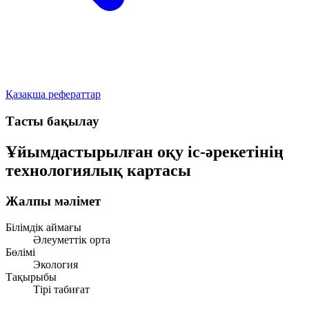
Қазақша рефераттар
Тасты бақылау
Ұйымдастырылған оқу іс-әрекетінің
технологиялық картасы
Жалпы мәлімет
Білімдік аймағы
Әлеуметтік орта
Бөлімі
Экология
Тақырыбы
Тірі табиғат