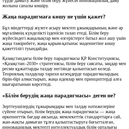
түрде дамыту және білім беру жүйесін инновациялық даму
жолына сапалы көшіру.
Жаңа парадигмаға көшу не үшін қажет?
Бұл міндеттерді жүзеге асыру мектеп ұжымдарының және әр
мұғалімнің күнделікті ізденісін талап етеді. Білім беру
жүйесіндегі жаңалықтар мен өзгерістерге батыл жол ашу үшін
жаңа тәжірибеге
,
жаңа қарым-қатынас мәдениетіне
көшу
қажеттілігі туындайды.
Қазақстандағы білім беру парадигмасы ҚР Конституциясы,
«Қазақстан–2030» стратегиясы, білім беру саясаты, заңдар мен
ресми құжаттарды талдау негізінде қалыптасып келеді.
Теориялық талдаулар тарихи кезеңдерде парадигмалардың
бірін-бірі алмастырып, жаңа идеялар мен принциптерді алға
шығаратынын көрсетеді.
«Білім берудің жаңа парадигмасы» деген не?
Зерттеушілердің тұжырымдары мен талдау нәтижелеріне
сүйене отырып, білім берудің жаңа парадигмасы — жаңа
өркениеттік бағдар аясында, мемлекеттік стандарттарға сай,
жан-жақты дамыған тұлға қалыптастыруға
бағытталған,
инновациялық мектепті
интеллектуалдық білім орталығы