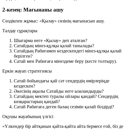
2-кезең: Мағынаны ашу
Сөздікпен жұмыс:
«Қылау»
сөзінің мағынасын ашу.
Талдау сұрақтары
Шығарма неге «Қылау» деп аталған?
Сатайдың мінез-құлқы қалай танылады?
Сатайдың Рабиғамен кездескендегі мінез-құлқы қалай
берілген?
Сатай мен Рабиғаға мінездеме беру (кесте толтыру).
Еркін жауап стратегиясы
Сатай бойындағы қай сәт сендердің өмірлеріңде
кездескен?
Әкесінің ақылы Сатайды неге ызаландырды?
Сатайдың мектеп туралы ойлары қандай? Сендердің
көзқарастарың қандай?
Сатай Рабиғаға деген балаң сезімін қалай білдірді?
Оқушы жауабының үлгісі
«Үлкендер бір айтқанын қайта-қайта айта бермесе ғой, біз де