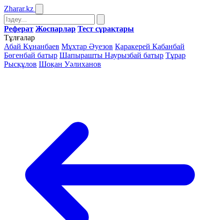
Zharar
.kz
Реферат
Жоспарлар
Тест сұрақтары
Тұлғалар
Абай Құнанбаев
Мұхтар Әуезов
Қаракерей Қабанбай
Бөгенбай батыр
Шапырашты Наурызбай батыр
Тұрар
Рысқұлов
Шоқан Уәлиханов