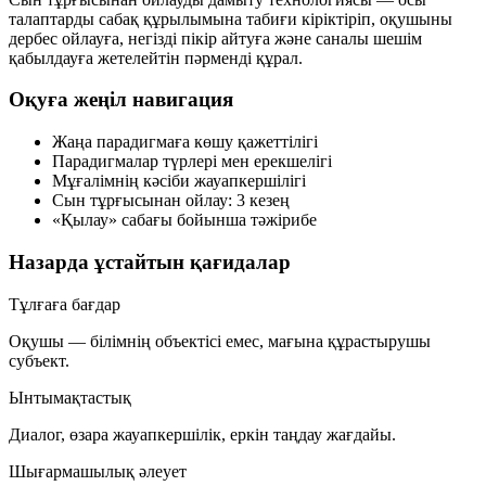
талаптарды сабақ құрылымына табиғи кіріктіріп, оқушыны
дербес ойлауға, негізді пікір айтуға және саналы шешім
қабылдауға жетелейтін пәрменді құрал.
Оқуға жеңіл навигация
Жаңа парадигмаға көшу қажеттілігі
Парадигмалар түрлері мен ерекшелігі
Мұғалімнің кәсіби жауапкершілігі
Сын тұрғысынан ойлау: 3 кезең
«Қылау» сабағы бойынша тәжірибе
Назарда ұстайтын қағидалар
Тұлғаға бағдар
Оқушы — білімнің объектісі емес, мағына құрастырушы
субъект.
Ынтымақтастық
Диалог, өзара жауапкершілік, еркін таңдау жағдайы.
Шығармашылық әлеует