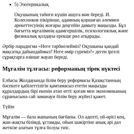
5) Эзотерикалық
Оқушының табиғи күшін ашуға мән береді. И.
Колесников пікірінше, адамның қоршаған әлеммен
әрекеттесуінің жоғары деңгейін дамыту маңызды. Бұл
бағытта мұғалімнің адамгершілік, психологиялық және
физикалық қолдауы ерекше рөл атқарады.
Әрбір парадигма «Неге тәрбиелейміз? Оқушыны қандай
мақсатқа дайындаймыз? Неге өмір сүреміз?» деген іргелі
сұрақтарға өзінше жауап береді.
Мұғалім тұлғасы: реформаның тірек нүктесі
Елбасы Жолдауында білім беру реформасы Қазақстанның
бәсекеге қабілеттілігін қамтамасыз ететін маңызды
құралдардың бірі екенін атап өтті: қоғам мен экономиканың
сұранысына сай
заманауи білім беру жүйесі
қажет.
Түйін
Мұғалім — бала жанының бағбаны. Ол әдепті, ой-өрісі кең,
жан-жақты білімді, ұстамды, ойын шәкіртіне анық әрі дәл
жеткізе алатын тұлға болуы тиіс.