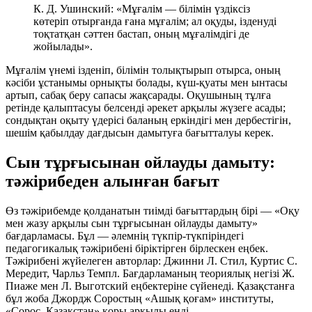
К. Д. Ушинский: «Мұғалім — білімін үздіксіз
көтеріп отырғанда ғана мұғалім; ал оқуды, ізденуді
тоқтатқан сәттен бастап, оның мұғалімдігі де
жойылады».
Мұғалім үнемі ізденіп, білімін толықтырып отырса, оның
кәсіби ұстанымы орнықты болады, күш-қуаты мен ынтасы
артып, сабақ беру сапасы жақсарады. Оқушының тұлға
ретінде қалыптасуы
белсенді әрекет
арқылы жүзеге асады;
сондықтан оқыту үдерісі баланың еркіндігі мен дербестігін,
шешім қабылдау дағдысын дамытуға бағытталуы керек.
Сын тұрғысынан ойлауды дамыту:
тәжірибеден алынған бағыт
Өз тәжірибемде қолданатын тиімді бағыттардың бірі —
«Оқу
мен жазу арқылы сын тұрғысынан ойлауды дамыту»
бағдарламасы. Бұл — әлемнің түкпір-түкпіріндегі
педагогикалық тәжірибені біріктірген бірлескен еңбек.
Тәжірибені жүйелеген авторлар: Джинни Л. Стил, Куртис С.
Мередит, Чарльз Темпл. Бағдарламаның теориялық негізі Ж.
Пиаже мен Л. Выготский еңбектеріне сүйенеді. Қазақстанға
бұл жоба Джордж Соростың «Ашық қоғам» институты,
«Сорос–Қазақстан» қоры арқылы енді.