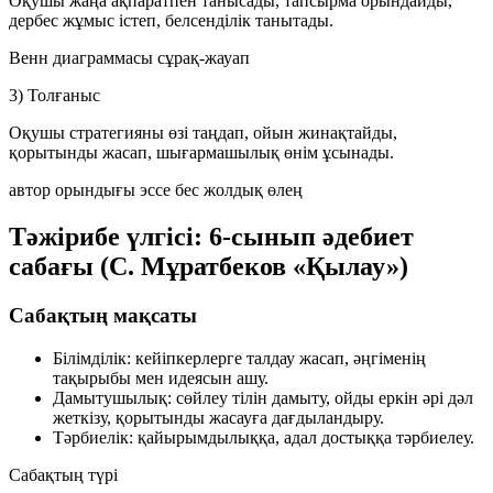
Оқушы жаңа ақпаратпен танысады, тапсырма орындайды,
дербес жұмыс істеп, белсенділік танытады.
Венн диаграммасы
сұрақ-жауап
3) Толғаныс
Оқушы стратегияны өзі таңдап, ойын жинақтайды,
қорытынды жасап, шығармашылық өнім ұсынады.
автор орындығы
эссе
бес жолдық өлең
Тәжірибе үлгісі: 6-сынып әдебиет
сабағы (С. Мұратбеков «Қылау»)
Сабақтың мақсаты
Білімділік:
кейіпкерлерге талдау жасап, әңгіменің
тақырыбы мен идеясын ашу.
Дамытушылық:
сөйлеу тілін дамыту, ойды еркін әрі дәл
жеткізу, қорытынды жасауға дағдыландыру.
Тәрбиелік:
қайырымдылыққа, адал достыққа тәрбиелеу.
Сабақтың түрі