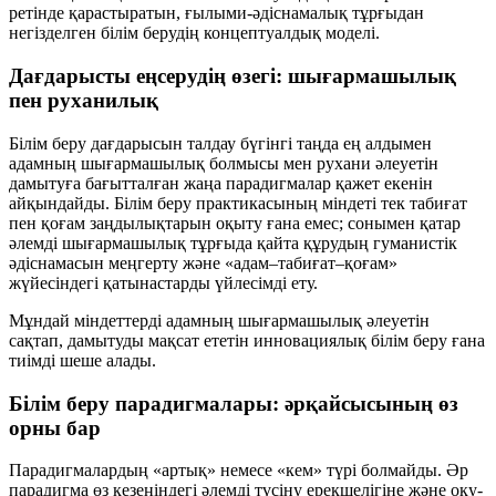
ретінде қарастыратын, ғылыми-әдіснамалық тұрғыдан
негізделген білім берудің концептуалдық моделі.
Дағдарысты еңсерудің өзегі: шығармашылық
пен руханилық
Білім беру дағдарысын талдау бүгінгі таңда ең алдымен
адамның
шығармашылық болмысы
мен
рухани әлеуетін
дамытуға бағытталған жаңа парадигмалар қажет екенін
айқындайды. Білім беру практикасының міндеті тек табиғат
пен қоғам заңдылықтарын оқыту ғана емес; сонымен қатар
әлемді шығармашылық тұрғыда қайта құрудың гуманистік
әдіснамасын меңгерту және «адам–табиғат–қоғам»
жүйесіндегі қатынастарды үйлесімді ету.
Мұндай міндеттерді адамның шығармашылық әлеуетін
сақтап, дамытуды мақсат ететін
инновациялық білім беру
ғана
тиімді шеше алады.
Білім беру парадигмалары: әрқайсысының өз
орны бар
Парадигмалардың «артық» немесе «кем» түрі болмайды. Әр
парадигма өз кезеңіндегі әлемді түсіну ерекшелігіне және оқу-