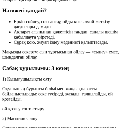
Нәтижесі қандай?
Еркін сөйлеу, сөз саптау, ойды қысылмай жеткізу
дағдылары дамиды.
Ақпарат ағынынан қажеттісін таңдап, саналы шешім
қабылдауға үйретеді.
Сұрақ қою, жауап іздеу мәдениеті қалыптасады.
Маңызды ескерту: сын тұрғысынан ойлау — «сынау» емес,
шыңдалған ойлау
.
Сабақ құрылымы: 3 кезең
1) Қызығушылықты ояту
Оқушының бұрынғы білімі мен жаңа ақпаратты
байланыстырады: еске түсіреді, жазады, талқылайды, ой
қозғайды.
ой қозғау
топтастыру
2) Мағынаны ашу