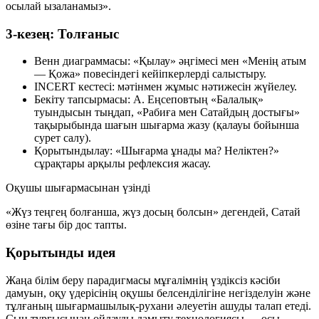
осылай ызаланамыз».
3-кезең: Толғаныс
Венн диаграммасы:
«Қылау» әңгімесі мен «Менің атым
— Қожа» повесіндегі кейіпкерлерді салыстыру.
INCERT кестесі:
мәтінмен жұмыс нәтижесін жүйелеу.
Бекіту тапсырмасы:
А. Еңсеповтың «Балалық»
туындысын тыңдап, «Рабиға мен Сатайдың достығы»
тақырыбында шағын шығарма жазу (қалауы бойынша
сурет салу).
Қорытындылау:
«Шығарма ұнады ма? Неліктен?»
сұрақтары арқылы рефлексия жасау.
Оқушы шығармасынан үзінді
«Жүз теңгең болғанша, жүз досың болсын» дегендей, Сатай
өзіне тағы бір дос тапты.
Қорытынды идея
Жаңа білім беру парадигмасы мұғалімнің үздіксіз кәсіби
дамуын, оқу үдерісінің оқушы белсенділігіне негізделуін және
тұлғаның шығармашылық-рухани әлеуетін ашуды талап етеді.
Сын тұрғысынан ойлауды дамыту технологиясы — осы