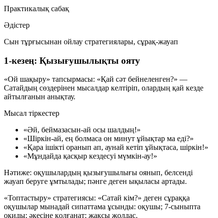
Практикалық сабақ
Әдістер
Сын тұрғысынан ойлау стратегиялары, сұрақ-жауап
1-кезең: Қызығушылықты ояту
«Ой шақыру» тапсырмасы:
«Қай сәт бейнеленген?»
—
Сатайдың сөздерінен мысалдар келтіріп, олардың қай кезде
айтылғанын анықтау.
Мысал тіркестер
«Әй, беймазасын-ай осы шалдың!»
«Шіркін-ай, ең болмаса он минут ұйықтар ма еді?»
«Қара ішікті оранып ап, аунай кетіп ұйықтаса, шіркін!»
«Мұндайда қасқыр кездесуі мүмкін-ау!»
Нәтиже: оқушылардың қызығушылығы оянып, белсенді
жауап беруге ұмтылады; пәнге деген ықыласы артады.
«Топтастыру» стратегиясы:
«Сатай кім?»
деген сұраққа
оқушылар мынадай сипаттама ұсынды: оқушы; 7-сыныпта
оқиды; әкесіне қолғанат; жақсы жолдас.