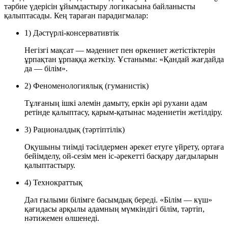
тәрбие үдерісін ұйымдастыру логикасына байланысты
қалыптасады. Кең тараған парадигмалар:
1) Дәстүрлі-консервативтік
Негізгі мақсат — мәдениет пен өркениет жетістіктерін
ұрпақтан ұрпаққа жеткізу. Ұстанымы: «Қандай жағдайда
да — білім».
2) Феноменологиялық (гуманистік)
Тұлғаның ішкі әлемін дамыту, еркін әрі рухани адам
ретінде қалыптасу, қарым-қатынас мәдениетін жетілдіру.
3) Рационалдық (тәртіптілік)
Оқушыны тиімді тәсілдермен әрекет етуге үйрету, ортаға
бейімделу, ой-сезім мен іс-әрекетті басқару дағдыларын
қалыптастыру.
4) Технократтық
Дәл ғылыми білімге басымдық береді. «Білім — күш»
қағидасы арқылы адамның мүмкіндігі білім, тәртіп,
нәтижемен өлшенеді.