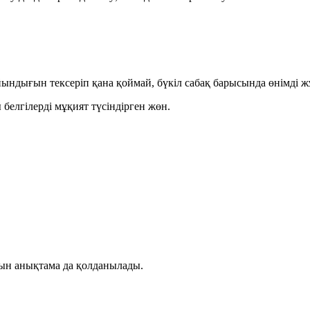
ндығын тексеріп қана қоймай, бүкіл сабақ барысында өнімді жұ
елгілерді мұқият түсіндірген жөн.
тын анықтама да қолданылады.