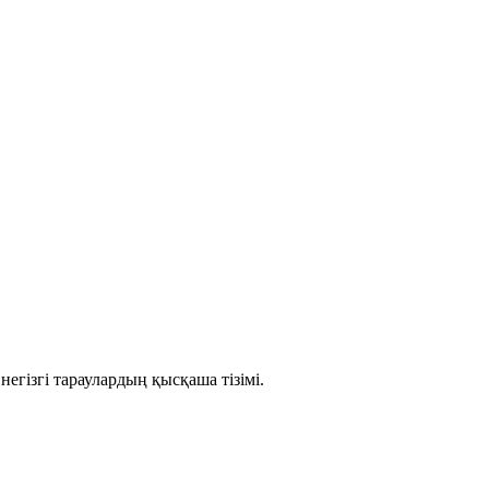
егізгі тараулардың қысқаша тізімі.