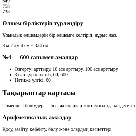
649
758
738
Өлшем бірліктерін түрлендіру
Ұзындық өлшемдерін бір өлшемге келтіріп, дұрыс жаз.
3 м 2 дм 4 см = 324 см
№4 — 600 санымен амалдар
Өзгерту:
арттыру, 10 есе арттыру, 100 есе арттыру
3 сан құрастыр:
6, 60, 600
Нәтиже үлгісі:
60
Тақырыптар картасы
Төмендегі бөлімдер — осы жоспарлар топтамасында кездесетін н
Арифметикалық амалдар
Қосу, азайту, көбейту, бөлу және олардың қасиеттері.