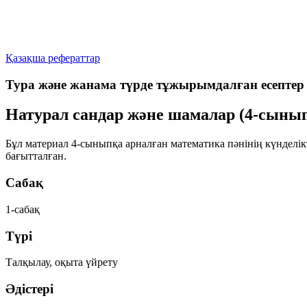
Қазақша рефераттар
Тура және жанама түрде тұжырымдалған есептер
Натурал сандар және шамалар (4-сыны
Бұл материал 4-сыныпқа арналған математика пәнінің күнделікт
бағытталған.
Сабақ
1-сабақ
Түрі
Талқылау, оқыта үйрету
Әдістері