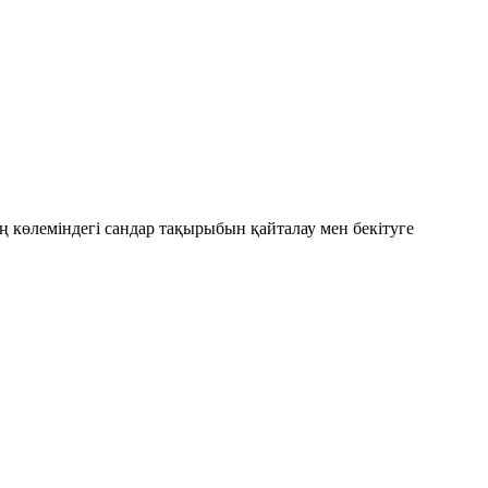
ң көлеміндегі сандар
тақырыбын қайталау мен бекітуге