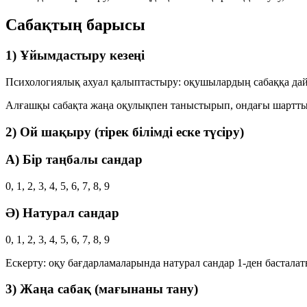
Сабақтың барысы
1) Ұйымдастыру кезеңі
Психологиялық ахуал қалыптастыру: оқушылардың сабаққа дайы
Алғашқы сабақта жаңа оқулықпен таныстырып, ондағы шартты б
2) Ой шақыру (тірек білімді еске түсіру)
A) Бір таңбалы сандар
0, 1, 2, 3, 4, 5, 6, 7, 8, 9
Ә) Натурал сандар
0, 1, 2, 3, 4, 5, 6, 7, 8, 9
Ескерту: оқу бағдарламаларында натурал сандар 1-ден бастала
3) Жаңа сабақ (мағынаны тану)