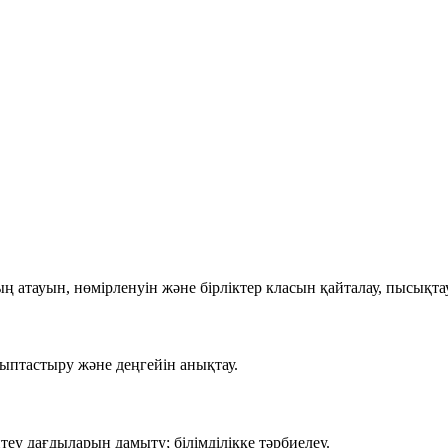
ң атауын, нөмірленуін және бірліктер класын қайталау, пысықтау
лыптастыру және деңгейін анықтау.
теу дағдыларын дамыту; білімділікке тәрбиелеу.