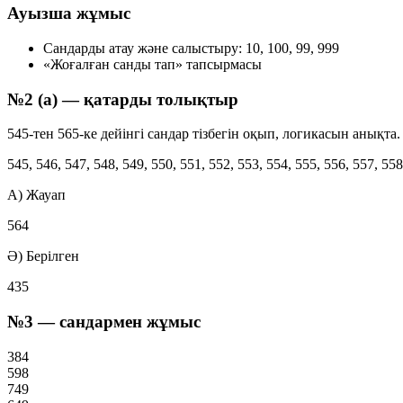
Ауызша жұмыс
Сандарды атау және салыстыру:
10, 100, 99, 999
«Жоғалған санды тап»
тапсырмасы
№2 (а) — қатарды толықтыр
545-тен 565-ке дейінгі сандар тізбегін оқып, логикасын анықта.
545, 546, 547, 548, 549, 550, 551, 552, 553, 554, 555, 556, 557, 558
A) Жауап
564
Ә) Берілген
435
№3 — сандармен жұмыс
384
598
749