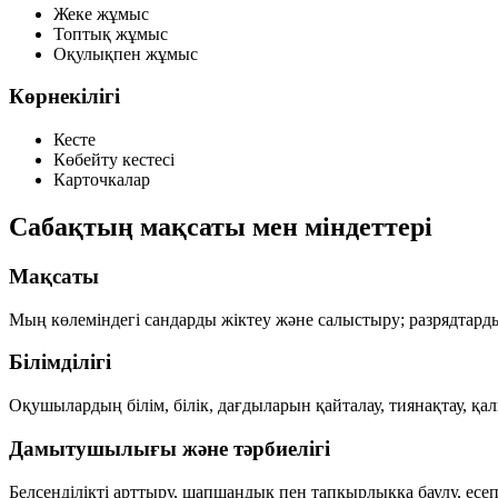
Жеке жұмыс
Топтық жұмыс
Оқулықпен жұмыс
Көрнекілігі
Кесте
Көбейту кестесі
Карточкалар
Сабақтың мақсаты мен міндеттері
Мақсаты
Мың көлеміндегі сандарды жіктеу және салыстыру; разрядтарды
Білімділігі
Оқушылардың білім, білік, дағдыларын қайталау, тиянақтау, қа
Дамытушылығы және тәрбиелігі
Белсенділікті арттыру, шапшаңдық пен тапқырлыққа баулу, есеп