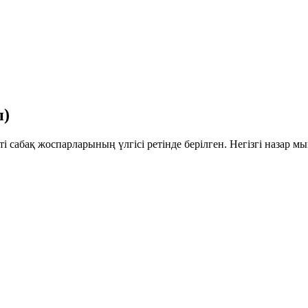
п)
і сабақ жоспарларының үлгісі ретінде берілген. Негізгі назар
мы