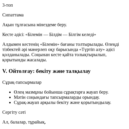
3-топ
Сипаттама
Ақын тұлғасына мінездеме беру.
Кесте әдісі: «Білемін — Білдім — Білгім келеді»
Алдымен кестенің «Білемін» бағаны толтырылады. Өлеңді
тізбектей әрі мәнерлеп оқу барысында «Түртіп алу» әдісі
қолданылады. Соңынан кесте қайта толықтырылып,
қорытынды жасалады.
V. Ойтолғау: бекіту және талқылау
Сұрақ-тапсырмалар
Өлең мазмұны бойынша сұрақтарға жауап беру.
Мәтін соңындағы тапсырмаларды орындау.
Сұрақ-жауап арқылы бекіту және қорытындылау.
Сергіту сәті
Ал, балалар, тұрайық,