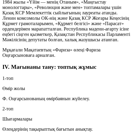
1984 жылы «Үйім — менің Отаным», «Маңғыстау
монологтары», «Революция және мен» топтамалары үшін
Қазақ КСР Мемлекеттік сыйлығының лауреаты атанды.
Ленин комсомолы ОК-нің және Қазақ КСР Жоғары Кеңесінің
Құрмет грамоталарымен, «Құрмет белгісі» және «Парасат»
ордендерімен марапатталған. Республика мәдени-ағарту ісіне
еңбегі сіңген қызметкер, Қазақстан Республикасы Парламенті
Мәжілісінің депутаты болған, халық жазушысы атанған.
Мұқағали Мақатаевтың «Фариза» өлеңі Фариза
Оңғарсыноваға арналған.
IV. Мағынаны тану: топтық жұмыс
1-топ
Өмір жолы
Ф. Оңғарсынованың өмірбаянын жүйелеу.
2-топ
Шығармалары
Өлеңдерінің тақырыптық бағытын анықтау.