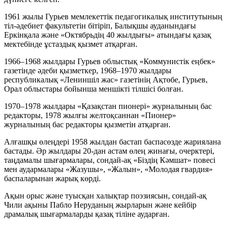
1961 жылы Гурьев мемлекеттік педагогикалық институтының
тіл-әдебиет факультетін бітіріп, Балықшы ауданындағы
Еркінқала және «Октябрьдің 40 жылдығы» атындағы қазақ
мектебінде ұстаздық қызмет атқарған.
1966–1968 жылдары Гурьев облыстық «Коммунистік еңбек»
газетінде әдеби қызметкер, 1968–1970 жылдары
республикалық «Лениншіл жас» газетінің Ақтөбе, Гурьев,
Орал облыстары бойынша меншікті тілшісі болған.
1970–1978 жылдары «Қазақстан пионері» журналының бас
редакторы, 1978 жылғы желтоқсаннан «Пионер»
журналының бас редакторы қызметін атқарған.
Алғашқы өлеңдері 1958 жылдан бастап баспасөзде жариялана
бастады. Әр жылдары 20-дан астам өлең жинағы, очерктері,
таңдамалы шығармалары, сондай-ақ «Біздің Кәмшат» повесі
мен аудармалары «Жазушы», «Жалын», «Молодая гвардия»
баспаларынан жарық көрді.
Ақын орыс және туысқан халықтар поэзиясын, сондай-ақ
Чили ақыны Пабло Неруданың жырларын және кейбір
драмалық шығармаларды қазақ тіліне аударған.