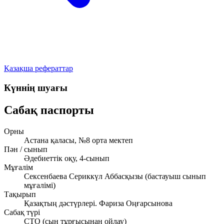
Қазақша рефераттар
Күннің шуағы
Сабақ паспорты
Орны
Астана қаласы, №8 орта мектеп
Пән / сынып
Әдебиеттік оқу, 4-сынып
Мұғалім
Сексенбаева Сериккүл Аббасқызы (бастауыш сынып
мұғалімі)
Тақырып
Қазақтың дәстүрлері. Фариза Оңғарсынова
Сабақ түрі
СТО (сын тұрғысынан ойлау)