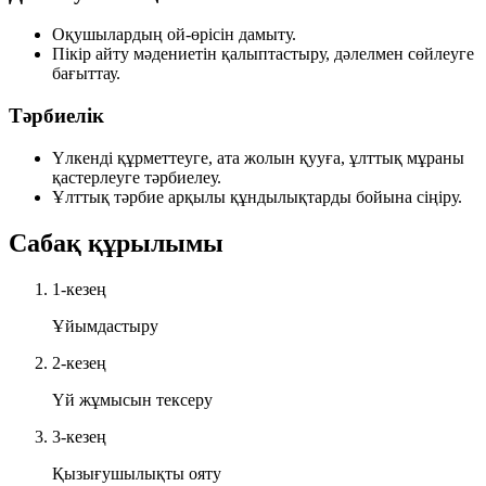
Оқушылардың ой-өрісін дамыту.
Пікір айту мәдениетін қалыптастыру, дәлелмен сөйлеуге
бағыттау.
Тәрбиелік
Үлкенді құрметтеуге, ата жолын қууға, ұлттық мұраны
қастерлеуге тәрбиелеу.
Ұлттық тәрбие арқылы құндылықтарды бойына сіңіру.
Сабақ құрылымы
1-кезең
Ұйымдастыру
2-кезең
Үй жұмысын тексеру
3-кезең
Қызығушылықты ояту