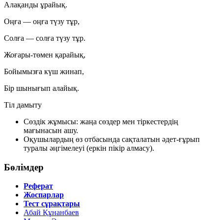
Алақанды ұрайық.
Оңға — оңға түзу тұр,
Солға — солға түзу тұр.
Жоғары-төмен қарайық,
Бойымызға күш жинап,
Бір шынығып алайық.
Тіл дамыту
Сөздік жұмысы: жаңа сөздер мен тіркестердің
мағынасын ашу.
Оқушылардың өз отбасында сақталатын әдет-ғұрып
туралы әңгімелеуі (еркін пікір алмасу).
Бөлімдер
Реферат
Жоспарлар
Тест сұрақтары
Абай Құнанбаев