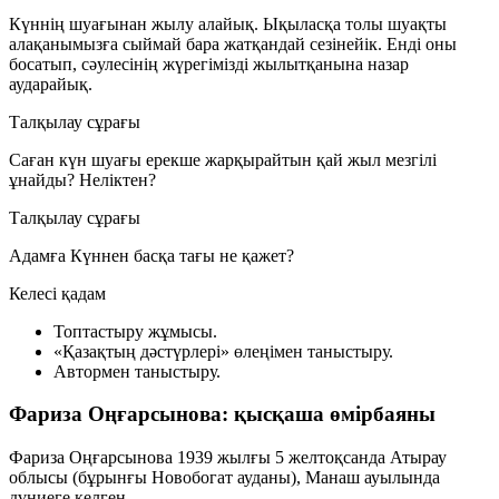
Күннің шуағынан жылу алайық. Ықыласқа толы шуақты
алақанымызға сыймай бара жатқандай сезінейік. Енді оны
босатып, сәулесінің жүрегімізді жылытқанына назар
аударайық.
Талқылау сұрағы
Саған күн шуағы ерекше жарқырайтын қай жыл мезгілі
ұнайды? Неліктен?
Талқылау сұрағы
Адамға Күннен басқа тағы не қажет?
Келесі қадам
Топтастыру жұмысы.
«Қазақтың дәстүрлері» өлеңімен таныстыру.
Автормен таныстыру.
Фариза Оңғарсынова: қысқаша өмірбаяны
Фариза Оңғарсынова 1939 жылғы 5 желтоқсанда Атырау
облысы (бұрынғы Новобогат ауданы), Манаш ауылында
дүниеге келген.