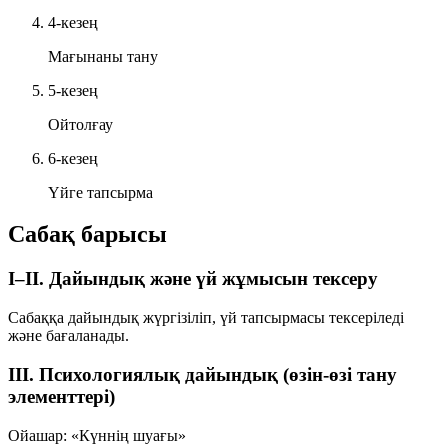
4-кезең
Мағынаны тану
5-кезең
Ойтолғау
6-кезең
Үйге тапсырма
Сабақ барысы
I–II. Дайындық және үй жұмысын тексеру
Сабаққа дайындық жүргізіліп, үй тапсырмасы тексеріледі
және бағаланады.
III. Психологиялық дайындық (өзін-өзі тану
элементтері)
Ойашар: «Күннің шуағы»