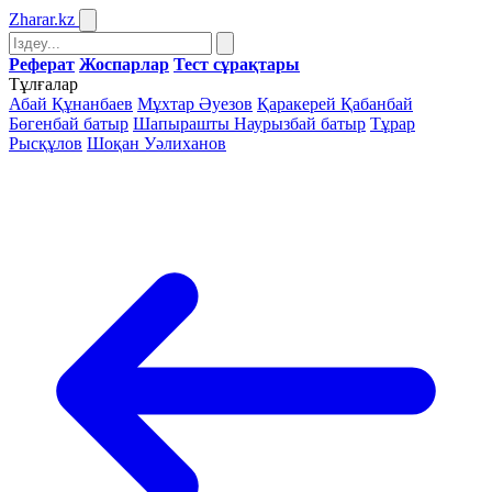
Zharar
.kz
Реферат
Жоспарлар
Тест сұрақтары
Тұлғалар
Абай Құнанбаев
Мұхтар Әуезов
Қаракерей Қабанбай
Бөгенбай батыр
Шапырашты Наурызбай батыр
Тұрар
Рысқұлов
Шоқан Уәлиханов