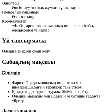
Әдіс-тәсіл
Әңгімелеу, топтық жұмыс, сұрақ-жауап
Пәнаралық байланыс
Өзін-өзі тану
Көрнекіліктер
«Ф. Оңғарсынова апамыздың өмірінен» кітабы,
өлеңдерінен үзінділер
Үй тапсырмасы
Өлеңді мәнерлеп оқып келу.
Сабақтың мақсаты
Білімдік
Фариза Оңғарсынованың өмір жолы мен
шығармашылығын тереңірек таныстыру.
Қазақтың дәстүрлері туралы білімін кеңейту.
Өлеңнің мазмұны мен идеясын өз бетінше талдауға
үйрету.
Дамытушылық