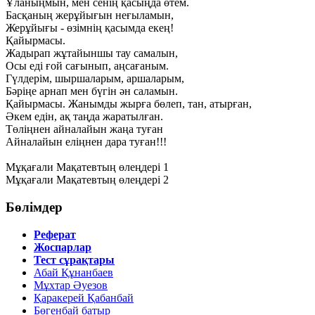
Ұланыңмын, мен сенің қасыңда өтем.
Басқаның жерұйығын неғыламын,
Жерұйығы - өзімнің қасымда екең!
Қайырмасы.
Жадырап жұтайыншы тау самалын,
Осы еді ғой сағынып, аңсағаным.
Гүлдерім, шыршаларым, аршаларым,
Бәріңе арнап мен бүгін ән саламын.
Қайырмасы. Жанымды жырға бөлеп, тан, атырған,
Әкем едін, ақ таңда жаратылған.
Төліңнен айналайын жаңа туған
Айналайын еліңнен дара туған!!!
Мұқағали Мақатевтың өлеңдері 1
Мұқағали Мақатевтың өлеңдері 2
Бөлімдер
Реферат
Жоспарлар
Тест сұрақтары
Абай Құнанбаев
Мұхтар Әуезов
Қаракерей Қабанбай
Бөгенбай батыр