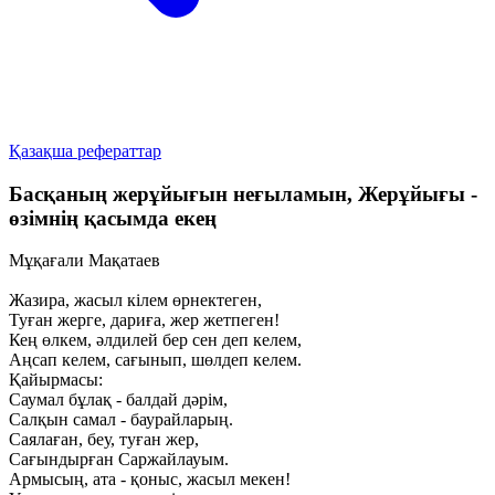
Қазақша рефераттар
Басқаның жерұйығын неғыламын, Жерұйығы -
өзімнің қасымда екең
Мұқағали Мақатаев
Жазира, жасыл кілем өрнектеген,
Туған жерге, дариға, жер жетпеген!
Кең өлкем, әлдилей бер сен деп келем,
Аңсап келем, сағынып, шөлдеп келем.
Қайырмасы:
Саумал бұлақ - балдай дәрім,
Салқын самал - баурайларың.
Саялаған, беу, туған жер,
Сағындырған Саржайлауым.
Армысың, ата - қоныс, жасыл мекен!