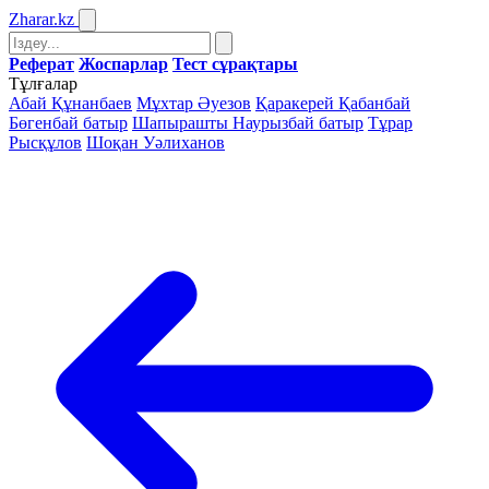
Zharar
.kz
Реферат
Жоспарлар
Тест сұрақтары
Тұлғалар
Абай Құнанбаев
Мұхтар Әуезов
Қаракерей Қабанбай
Бөгенбай батыр
Шапырашты Наурызбай батыр
Тұрар
Рысқұлов
Шоқан Уәлиханов