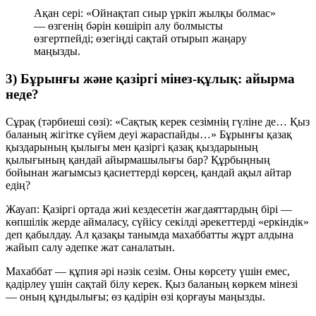
Ақан сері: «Ойнақтап сиыр үркіп жылқы болмас»
— өзгенің бәрін көшіріп алу болмысты
өзгертпейді; өзегіңді сақтай отырып жаңару
маңызды.
3) Бұрынғы және қазіргі мінез-құлық: айырма
неде?
Сұрақ (тәрбиеші сөзі):
«Сақтық керек сезімнің гүліне де… Қыз
баланың жігітке сүйем деуі жараспайды…» Бұрынғы қазақ
қыздарының қылығы мен қазіргі қазақ қыздарының
қылығының қандай айырмашылығы бар? Құрбыңның
бойынан жағымсыз қасиеттерді көрсең, қандай ақыл айтар
едің?
Жауап:
Қазіргі ортада жиі кездесетін жағдаяттардың бірі —
көпшілік жерде аймаласу, сүйісу секілді әрекеттерді «еркіндік»
деп қабылдау. Ал қазақы танымда махаббатты жұрт алдына
жайып салу әдепке жат саналатын.
Махаббат — құпия әрі нәзік сезім. Оны көрсету үшін емес,
қадірлеу үшін сақтай білу керек. Қыз баланың көркем мінезі
— оның құндылығы; өз қадірін өзі қорғауы маңызды.