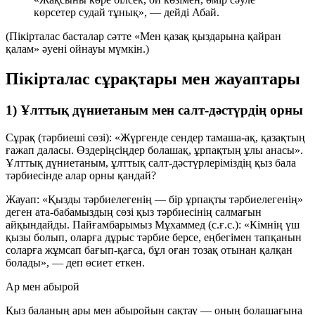
көрсетер судай тұнық», — дейді Абай.
(Пікірталас басталар сәтте «Мен қазақ қыздарына қайран
қалам» әуені ойнауы мүмкін.)
Пікірталас сұрақтары мен жауаптары
1) Ұлттық дүниетаным мен салт-дәстүрдің орны
Сұрақ (тәрбиеші сөзі):
«Жүргенде сендер тамаша-ақ, қазақтың
ғажап даласы. Өздеріңсіңдер болашақ, ұрпақтың ұлы анасы».
Ұлттық дүниетаным, ұлттық салт-дәстүрлеріміздің қыз бала
тәрбиесінде алар орны қандай?
Жауап:
«Қызды тәрбиелегенің — бір ұрпақты тәрбиелегенің»
деген ата-бабамыздың сөзі қыз тәрбиесінің салмағын
айқындайды. Пайғамбарымыз Мұхаммед (с.ғ.с.): «Кімнің үш
қызы болып, оларға дұрыс тәрбие берсе, еңбегімен тапқанын
соларға жұмсап бағып-қағса, бұл оған тозақ отынан қалқан
болады», — деп өсиет еткен.
Ар мен абырой
Қыз баланың ары мен абыройын сақтау — оның болашағына