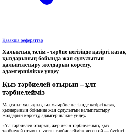
Қазақша рефераттар
Халықтық тәлім - тәрбие негізінде қазіргі қазақ
қыздарының бойында жан сұлулығын
қалыптастыру жолдарын көрсету,
адамгершілікке үндеу
Қыз тәрбиелей отырып – ұлт
тәрбиелейміз
Мақсаты:
халықтық тәлім-тәрбие негізінде қазіргі қазақ
қыздарының бойында жан сұлулығын қалыптастыру
жолдарын көрсету, адамгершілікке үндеу.
«Ұл тәрбиелей отырып, жер иесін тәрбиелейміз; қыз
тәрбиелей отырып, ұлтты тәрбиелейміз» деген ой — бүгінгі