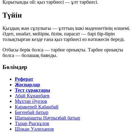
Қорытынды ой: қыз тәрбиесі — ұлт тәрбиесі.
Түйін
Қыздың жан сұлулығы — ұлттың ішкі мәдениетінің өлшемі.
Әдеп, инабат, мейірім, білім, парасат — бәрі бір-бірін
толықтырған кезде ғана қыз тәрбиесі өз нәтижесін береді.
Отбасы берік болса — тәрбие орнықты. Тәрбие орнықты
болса — болашақ баянды.
Бөлімдер
Реферат
Жоспарлар
Тест сұрақтары
Абай Құнанбаев
Мұхтар Әуезов
Қаракерей Қабанбай
Бөгенбай батыр
Шапырашты Наурызбай батыр
Тұрар Рысқұлов
Шоқан Уәлиханов