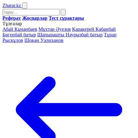
Zharar
.kz
Реферат
Жоспарлар
Тест сұрақтары
Тұлғалар
Абай Құнанбаев
Мұхтар Әуезов
Қаракерей Қабанбай
Бөгенбай батыр
Шапырашты Наурызбай батыр
Тұрар
Рысқұлов
Шоқан Уәлиханов