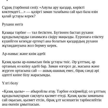
Сұрақ (тәрбиеші сөзі):
«Аяулы ару қыздар, көрікті
көктемдегі…» — қазіргі заман талабына сай қыз бала өзін
қалай ұстауы керек?
Рухани негіз
Қазақы тәрбие — тал бесіктен. Бүгіннен бастап рухани
құндылықтарды санамызға сіңіру маңызды. Еуропаға еліктеу
күшейген кезеңде ертеңгі ана болатын қыздардың рухани
жұтаңдануына жол бермеу керек.
Ар-намыс және киім әдебі
Қазақ қызы ар-намысын биік ұстауы тиіс. Әр ұлттың, әр
ортаның өз киіну әдебі бар. Заман өзгерсе де, жасына және
жүрген ортасына сай — ашық-шашық емес, бірақ сәнді әрі
әдепті киіне білу жарасымды.
Үлгі болу
«Қазақ қызы» — абыройлы атау. Тәрбие ескірмейді; ол ұлттың
құндылықтарын сақтауға қызмет етеді. Қазақ қызы заманына
сай оқысын, қызмет етсін, бірақ ұлт келешегін тәрбиелейтін
ана екенін ұмытпасын.