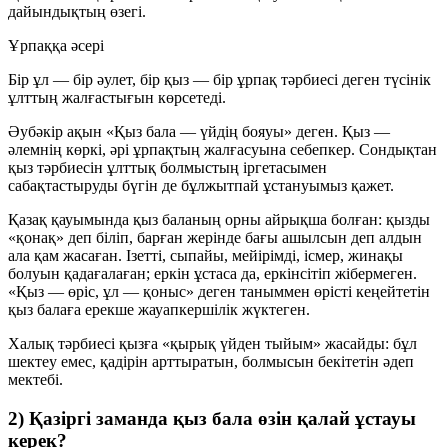
дайындықтың өзегі.
Ұрпаққа әсері
Бір ұл — бір әулет, бір қыз — бір ұрпақ тәрбиесі деген түсінік
ұлттың жалғастығын көрсетеді.
Әубәкір ақын «Қыз бала — үйдің бояуы» деген. Қыз —
әлемнің көркі, әрі ұрпақтың жалғасуына себепкер. Сондықтан
қыз тәрбиесін ұлттық болмыстың іргетасымен
сабақтастыруды бүгін де бұлжытпай ұстануымыз қажет.
Қазақ қауымында қыз баланың орны айрықша болған: қызды
«қонақ» деп біліп, барған жерінде бағы ашылсын деп алдын
ала қам жасаған. Ізетті, сыпайы, мейірімді, ісмер, жинақы
болуын қадағалаған; еркін ұстаса да, еркінсітіп жібермеген.
«Қыз — өріс, ұл — қоныс» деген таныммен өрісті кеңейтетін
қыз балаға ерекше жауапкершілік жүктеген.
Халық тәрбиесі қызға «қырық үйден тыйым» жасайды: бұл
шектеу емес, қадірін арттыратын, болмысын бекітетін әдеп
мектебі.
2) Қазіргі заманда қыз бала өзін қалай ұстауы
керек?