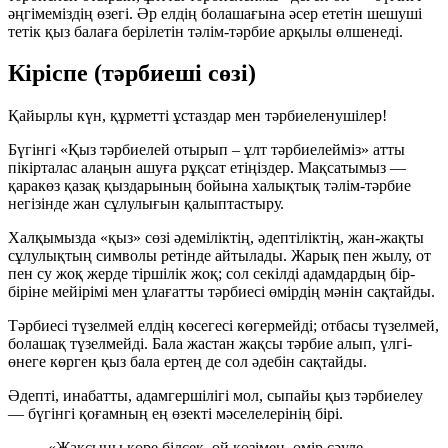
әңгімеміздің өзегі. Әр елдің болашағына әсер ететін шешуші
тетік қыз балаға берілетін тәлім-тәрбие арқылы өлшенеді.
Кіріспе (тәрбиеші сөзі)
Қайырлы күн, құрметті ұстаздар мен тәрбиеленушілер!
Бүгінгі «Қыз тәрбиелей отырып – ұлт тәрбиелейміз» атты
пікірталас алаңын ашуға рұқсат етіңіздер. Мақсатымыз —
қаракөз қазақ қыздарының бойына халықтық тәлім-тәрбие
негізінде жан сұлулығын қалыптастыру.
Халқымызда «қыз» сөзі әдеміліктің, әдептіліктің, жан-жақты
сұлулықтың символы ретінде айтылады. Жарық пен жылу, от
пен су жоқ жерде тіршілік жоқ; сол секілді адамдардың бір-
біріне мейірімі мен ұлағатты тәрбиесі өмірдің мәнін сақтайды.
Тәрбиесі түзелмей елдің көсегесі көгермейді; отбасы түзелмей,
болашақ түзелмейді. Бала жастан жақсы тәрбие алып, үлгі-
өнеге көрген қыз бала ертең де сол әдебін сақтайды.
Әдепті, инабатты, адамгершілігі мол, сыпайы қыз тәрбиелеу
— бүгінгі қоғамның ең өзекті мәселелерінің бірі.
«Жақсыны көре білсек, ой көзімен, өмір сәуле