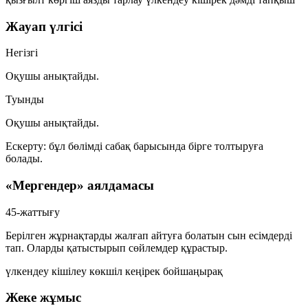
Жауап үлгісі
Негізгі
Оқушы анықтайды.
Туынды
Оқушы анықтайды.
Ескерту: бұл бөлімді сабақ барысында бірге толтыруға
болады.
«Мергендер» аялдамасы
45-жаттығу
Берілген жұрнақтарды жалғап айтуға болатын сын есімдерді
тап. Оларды қатыстырып сөйлемдер құрастыр.
үлкендеу
кішілеу
көкшіл
кеңірек
бойшаңырақ
Жеке жұмыс