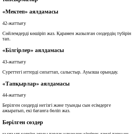
«Мектеп» аялдамасы
42-жаттығу
Сөйлемдерді көшіріп жаз. Қарамен жазылған сөздердің түбірін
тап.
«Білгірлер» аялдамасы
43-жаттығу
Суреттегі иттерді сипаттап, салыстыр.
Ауызша орындау.
«Тапқырлар» аялдамасы
44-жаттығу
Берілген сөздерді негізгі және туынды сын есімдерге
ажыратып, екі бағанға бөліп жаз.
Берілген сөздер
қызғылт
көргіш
аязды
тарлау
үлкендеу
кішірек
дәмді
тапқыш