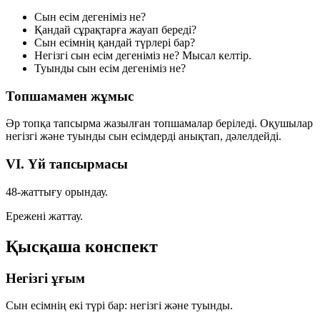
Сын есім дегеніміз не?
Қандай сұрақтарға жауап береді?
Сын есімнің қандай түрлері бар?
Негізгі сын есім дегеніміз не? Мысал келтір.
Туынды сын есім дегеніміз не?
Топшамамен жұмыс
Әр топқа тапсырма жазылған топшамалар беріледі. Оқушылар
негізгі және туынды сын есімдерді анықтап, дәлелдейді.
VI. Үй тапсырмасы
48-жаттығу
орындау.
Ережені жаттау.
Қысқаша конспект
Негізгі ұғым
Сын есімнің екі түрі бар:
негізгі
және
туынды
.