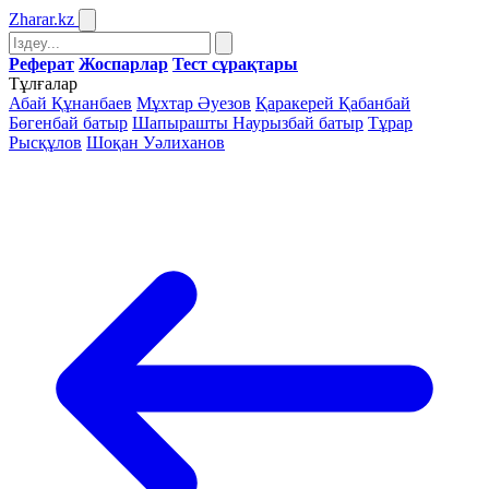
Zharar
.kz
Реферат
Жоспарлар
Тест сұрақтары
Тұлғалар
Абай Құнанбаев
Мұхтар Әуезов
Қаракерей Қабанбай
Бөгенбай батыр
Шапырашты Наурызбай батыр
Тұрар
Рысқұлов
Шоқан Уәлиханов