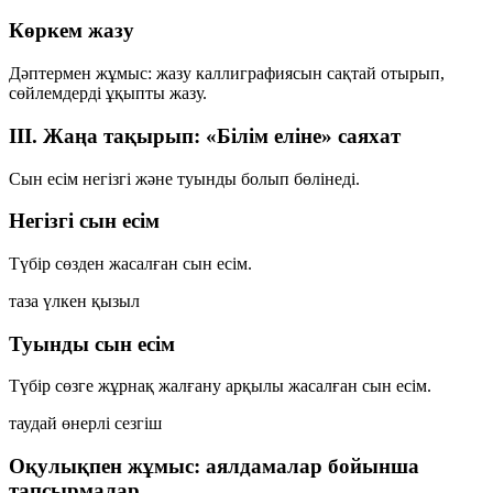
Көркем жазу
Дәптермен жұмыс: жазу каллиграфиясын сақтай отырып,
сөйлемдерді ұқыпты жазу.
III. Жаңа тақырып: «Білім еліне» саяхат
Сын есім
негізгі
және
туынды
болып бөлінеді.
Негізгі сын есім
Түбір сөзден жасалған сын есім.
таза
үлкен
қызыл
Туынды сын есім
Түбір сөзге жұрнақ жалғану арқылы жасалған сын есім.
таудай
өнерлі
сезгіш
Оқулықпен жұмыс: аялдамалар бойынша
тапсырмалар