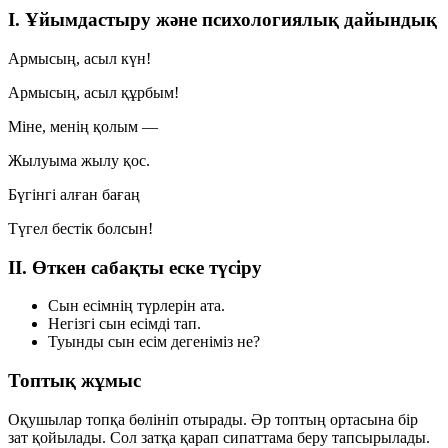
I. Ұйымдастыру және психологиялық дайындық
Армысың, асыл күн!
Армысың, асыл құрбым!
Міне, менің қолым —
Жылуыма жылу қос.
Бүгінгі алған бағаң
Түгел бестік болсын!
II. Өткен сабақты еске түсіру
Сын есімнің түрлерін ата.
Негізгі сын есімді тап.
Туынды сын есім дегеніміз не?
Топтық жұмыс
Оқушылар топқа бөлініп отырады. Әр топтың ортасына бір
зат қойылады. Сол затқа қарап сипаттама беру тапсырылады.