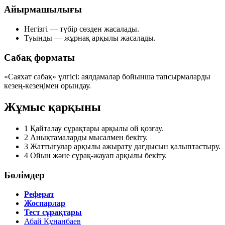
Айырмашылығы
Негізгі — түбір сөзден жасалады.
Туынды — жұрнақ арқылы жасалады.
Сабақ форматы
«Саяхат сабақ» үлгісі: аялдамалар бойынша тапсырмаларды
кезең-кезеңімен орындау.
Жұмыс қарқыны
1
Қайталау сұрақтары арқылы ой қозғау.
2
Анықтамаларды мысалмен бекіту.
3
Жаттығулар арқылы ажырату дағдысын қалыптастыру.
4
Ойын және сұрақ-жауап арқылы бекіту.
Бөлімдер
Реферат
Жоспарлар
Тест сұрақтары
Абай Құнанбаев