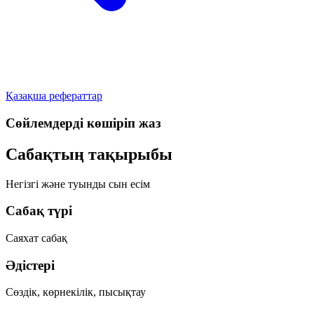
Қазақша рефераттар
Сөйлемдерді көшіріп жаз
Сабақтың тақырыбы
Негізгі және туынды сын есім
Сабақ түрі
Саяхат сабақ
Әдістері
Сөздік, көрнекілік, пысықтау