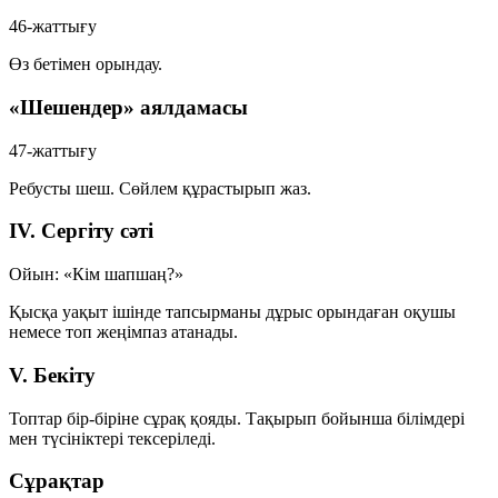
46-жаттығу
Өз бетімен орындау.
«Шешендер» аялдамасы
47-жаттығу
Ребусты шеш. Сөйлем құрастырып жаз.
IV. Сергіту сәті
Ойын:
«Кім шапшаң?»
Қысқа уақыт ішінде тапсырманы дұрыс орындаған оқушы
немесе топ жеңімпаз атанады.
V. Бекіту
Топтар бір-біріне сұрақ қояды. Тақырып бойынша білімдері
мен түсініктері тексеріледі.
Сұрақтар