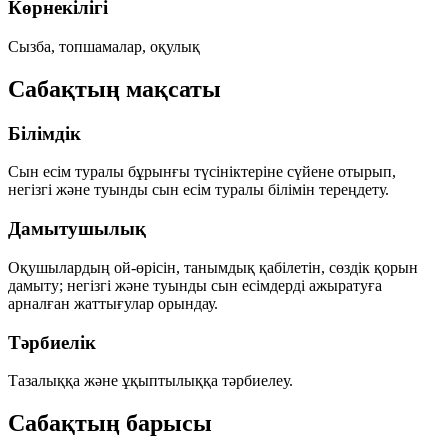
Көрнекілігі
Сызба, топшамалар, оқулық
Сабақтың мақсаты
Білімдік
Сын есім туралы бұрынғы түсініктеріне сүйене отырып,
негізгі және туынды сын есім туралы білімін тереңдету.
Дамытушылық
Оқушылардың ой-өрісін, танымдық қабілетін, сөздік қорын
дамыту; негізгі және туынды сын есімдерді ажыратуға
арналған жаттығулар орындау.
Тәрбиелік
Тазалыққа және ұқыптылыққа тәрбиелеу.
Сабақтың барысы