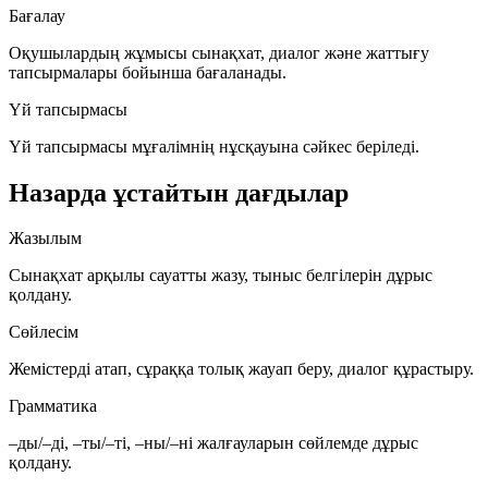
Бағалау
Оқушылардың жұмысы сынақхат, диалог және жаттығу
тапсырмалары бойынша бағаланады.
Үй тапсырмасы
Үй тапсырмасы мұғалімнің нұсқауына сәйкес беріледі.
Назарда ұстайтын дағдылар
Жазылым
Сынақхат арқылы сауатты жазу, тыныс белгілерін дұрыс
қолдану.
Сөйлесім
Жемістерді атап, сұраққа толық жауап беру, диалог құрастыру.
Грамматика
–ды/–ді, –ты/–ті, –ны/–ні жалғауларын сөйлемде дұрыс
қолдану.