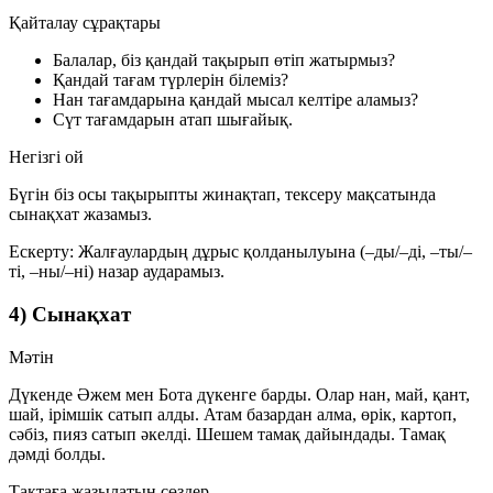
Қайталау сұрақтары
Балалар, біз қандай тақырып өтіп жатырмыз?
Қандай тағам түрлерін білеміз?
Нан тағамдарына қандай мысал келтіре аламыз?
Сүт тағамдарын атап шығайық.
Негізгі ой
Бүгін біз осы тақырыпты жинақтап, тексеру мақсатында
сынақхат
жазамыз.
Ескерту:
Жалғаулардың дұрыс қолданылуына (–ды/–ді, –ты/–
ті, –ны/–ні) назар аударамыз.
4) Сынақхат
Мәтін
Дүкенде Әжем мен Бота дүкенге барды. Олар нан, май, қант,
шай, ірімшік сатып алды. Атам базардан алма, өрік, картоп,
сәбіз, пияз сатып әкелді. Шешем тамақ дайындады. Тамақ
дәмді болды.
Тақтаға жазылатын сөздер