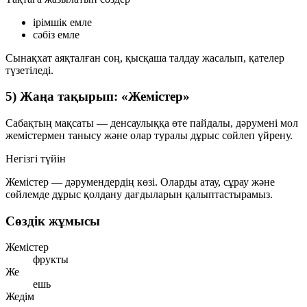
ірімшік
емле
сәбіз
емле
Сынақхат аяқталған соң, қысқаша талдау жасалып, қателер
түзетіледі.
5) Жаңа тақырып: «Жемістер»
Сабақтың мақсаты — денсаулыққа өте пайдалы, дәрумені мол
жемістермен танысу және олар туралы дұрыс сөйлеп үйрену.
Негізгі түйін
Жемістер —
дәрумендердің көзі
. Оларды атау, сұрау және
сөйлемде дұрыс қолдану дағдыларын қалыптастырамыз.
Сөздік жұмысы
Жемістер
фрукты
Же
ешь
Жедім