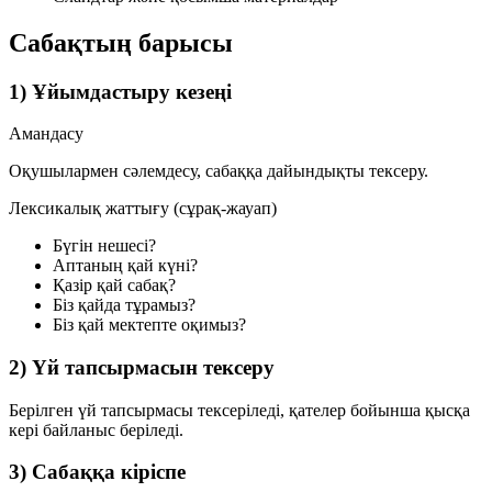
Сабақтың барысы
1) Ұйымдастыру кезеңі
Амандасу
Оқушылармен сәлемдесу, сабаққа дайындықты тексеру.
Лексикалық жаттығу (сұрақ-жауап)
Бүгін нешесі?
Аптаның қай күні?
Қазір қай сабақ?
Біз қайда тұрамыз?
Біз қай мектепте оқимыз?
2) Үй тапсырмасын тексеру
Берілген үй тапсырмасы тексеріледі, қателер бойынша қысқа
кері байланыс беріледі.
3) Сабаққа кіріспе