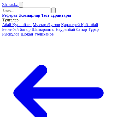
Zharar
.kz
Реферат
Жоспарлар
Тест сұрақтары
Тұлғалар
Абай Құнанбаев
Мұхтар Әуезов
Қаракерей Қабанбай
Бөгенбай батыр
Шапырашты Наурызбай батыр
Тұрар
Рысқұлов
Шоқан Уәлиханов