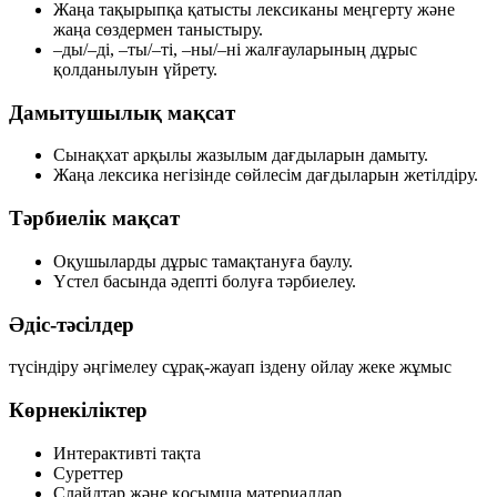
Жаңа тақырыпқа қатысты лексиканы меңгерту және
жаңа сөздермен таныстыру.
–ды/–ді, –ты/–ті, –ны/–ні жалғауларының дұрыс
қолданылуын үйрету.
Дамытушылық мақсат
Сынақхат арқылы жазылым дағдыларын дамыту.
Жаңа лексика негізінде сөйлесім дағдыларын жетілдіру.
Тәрбиелік мақсат
Оқушыларды дұрыс тамақтануға баулу.
Үстел басында әдепті болуға тәрбиелеу.
Әдіс-тәсілдер
түсіндіру
әңгімелеу
сұрақ-жауап
іздену
ойлау
жеке жұмыс
Көрнекіліктер
Интерактивті тақта
Суреттер
Слайдтар және қосымша материалдар