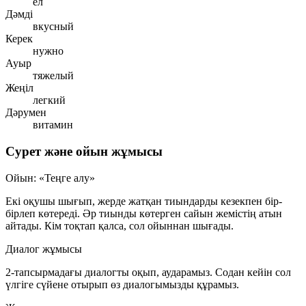
ел
Дәмді
вкусный
Керек
нужно
Ауыр
тяжелый
Жеңіл
легкий
Дәрумен
витамин
Сурет және ойын жұмысы
Ойын: «Теңге алу»
Екі оқушы шығып, жерде жатқан тиындарды кезекпен бір-
бірлеп көтереді. Әр тиынды көтерген сайын жемістің атын
айтады. Кім тоқтап қалса, сол ойыннан шығады.
Диалог жұмысы
2-тапсырмадағы диалогты оқып, аударамыз. Содан кейін сол
үлгіге сүйене отырып өз диалогымызды құрамыз.