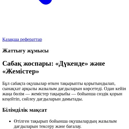
Қазақша рефераттар
Жаттығу жұмысы
Сабақ жоспары: «Дүкенде» және
«Жемістер»
Бұл сабақта оқушылар өткен тақырыпты қорытындылап,
сынақхат арқылы жазылым дағдыларын көрсетеді. Одан кейін
жаңа бөлім — жемістер тақырыбы — бойынша сөздік қорын
кеңейтіп, сөйлеу дағдыларын дамытады.
Білімділік мақсат
Өтілген тақырып бойынша оқушылардың жазылым
дағдыларын тексеру және бағалау.