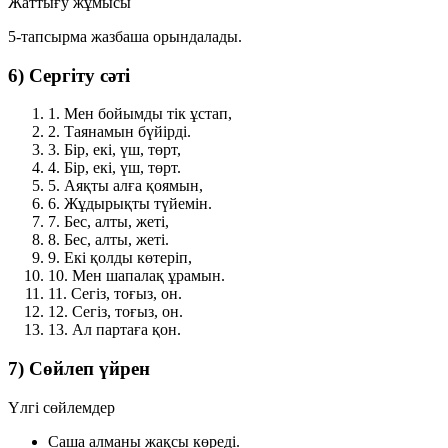
Жаттығу жұмысы
5-тапсырма жазбаша орындалады.
6) Сергіту сәті
1. Мен бойымды тік ұстап,
2. Таянамын бүйірді.
3. Бір, екі, үш, төрт,
4. Бір, екі, үш, төрт.
5. Аяқты алға қоямын,
6. Жұдырықты түйемін.
7. Бес, алты, жеті,
8. Бес, алты, жеті.
9. Екі қолды көтеріп,
10. Мен шапалақ ұрамын.
11. Сегіз, тоғыз, он.
12. Сегіз, тоғыз, он.
13. Ал партаға қон.
7) Сөйлеп үйрен
Үлгі сөйлемдер
Саша алманы жақсы көреді.