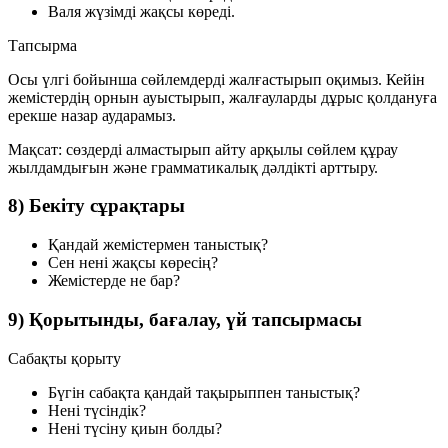
Валя жүзімді жақсы көреді.
Тапсырма
Осы үлгі бойынша сөйлемдерді жалғастырып оқимыз. Кейін
жемістердің орнын ауыстырып, жалғауларды дұрыс қолдануға
ерекше назар аударамыз.
Мақсат:
сөздерді алмастырып айту арқылы сөйлем құрау
жылдамдығын және грамматикалық дәлдікті арттыру.
8) Бекіту сұрақтары
Қандай жемістермен таныстық?
Сен нені жақсы көресің?
Жемістерде не бар?
9) Қорытынды, бағалау, үй тапсырмасы
Сабақты қорыту
Бүгін сабақта қандай тақырыппен таныстық?
Нені түсіндік?
Нені түсіну қиын болды?