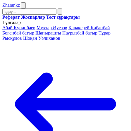
Zharar
.kz
Реферат
Жоспарлар
Тест сұрақтары
Тұлғалар
Абай Құнанбаев
Мұхтар Әуезов
Қаракерей Қабанбай
Бөгенбай батыр
Шапырашты Наурызбай батыр
Тұрар
Рысқұлов
Шоқан Уәлиханов