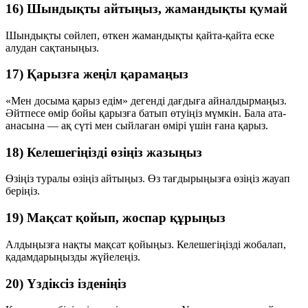
16) Шындықты айтыңыз, жамандықты қумай
Шындықты сөйлеп, өткен жамандықты қайта-қайта еске
алудан сақтаныңыз.
17) Қарызға жеңіл қарамаңыз
«Мен досыма қарыз едім» дегенді дағдыға айналдырмаңыз.
Әйтпесе өмір бойы қарызға батып өтуіңіз мүмкін. Бала ата-
анасына — ақ сүті мен сыйлаған өмірі үшін ғана қарыз.
18) Келешегіңізді өзіңіз жазыңыз
Өзіңіз туралы өзіңіз айтыңыз. Өз тағдырыңызға өзіңіз жауап
беріңіз.
19) Мақсат қойып, жоспар құрыңыз
Алдыңызға нақты мақсат қойыңыз. Келешегіңізді жобалап,
қадамдарыңызды жүйелеңіз.
20) Үздіксіз ізденіңіз