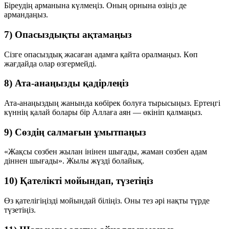
Біреудің арманына күлмеңіз. Оның орнына өзіңіз де
армандаңыз.
7) Опасыздықты ақтамаңыз
Сізге опасыздық жасаған адамға қайта оралмаңыз. Көп
жағдайда олар өзгермейді.
8) Ата-анаңызды қадірлеңіз
Ата-анаңыздың жанында көбірек болуға тырысыңыз. Ертеңгі
күннің қалай болары бір Аллаға аян — өкініп қалмаңыз.
9) Сөздің салмағын ұмытпаңыз
«Жақсы сөзбен жылан інінен шығады, жаман сөзбен адам
діннен шығады». Жылы жүзді болайық.
10) Қателікті мойындап, түзетіңіз
Өз қателігіңізді мойындай біліңіз. Оны тез әрі нақты түрде
түзетіңіз.