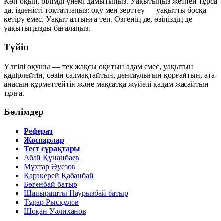
Көп оқып, білімді үнемі дамытыңыз. Уақытыңыз жетпей тұрса
да, ізденісті тоқтатпаңыз: оқу мен зерттеу — уақытты босқа
кетіру емес. Уақыт алтынға тең. Өзгенің де, өзіңіздің де
уақытыңызды бағалаңыз.
Түйін
Үлгілі оқушы — тек жақсы оқитын адам емес, уақытын
қадірлейтін, сөзін салмақтайтын, денсаулығын қорғайтын, ата-
анасын құрметтейтін және мақсатқа жүйелі қадам жасайтын
тұлға.
Бөлімдер
Реферат
Жоспарлар
Тест сұрақтары
Абай Құнанбаев
Мұхтар Әуезов
Қаракерей Қабанбай
Бөгенбай батыр
Шапырашты Наурызбай батыр
Тұрар Рысқұлов
Шоқан Уәлиханов