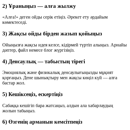
2) Ұраныңыз — алға жылжу
«Алға!» деген ойды серік етіңіз. Әрекет ету әрдайым
көмектеседі.
3) Жақсы ойды бірден жазып қойыңыз
Ойыңызға жақсы идея келсе, кідірмей түртіп алыңыз. Арнайы
дәптер, файл немесе блог жүргізіңіз.
4) Денсаулық — табыстың тірегі
Эмоциялық және физикалық денсаулығыңызды мұқият
қорғаңыз. Дене шынықтыру мен жақсы көңіл күй — алға
бастар жол.
5) Кешіксеңіз, ескертіңіз
Сабаққа кешігіп бара жатсаңыз, алдын ала хабарлаудың
жолын табыңыз.
6) Өзгенің арманын кемсітпеңіз