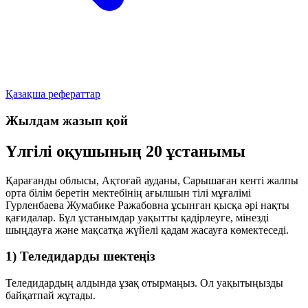
Қазақша рефераттар
Жылдам жазып қой
Үлгілі оқушының 20 ұстанымы
Қарағанды облысы, Ақтоғай ауданы, Сарышаған кенті жалпы
орта білім беретін мектебінің ағылшын тілі мұғалімі
Гурленбаева Жумабике Ражабовна
ұсынған қысқа әрі нақты
қағидалар. Бұл ұстанымдар уақытты қадірлеуге, мінезді
шыңдауға және мақсатқа жүйелі қадам жасауға көмектеседі.
1) Теледидарды шектеңіз
Теледидардың алдында ұзақ отырмаңыз. Ол уақытыңызды
байқатпай жұтады.