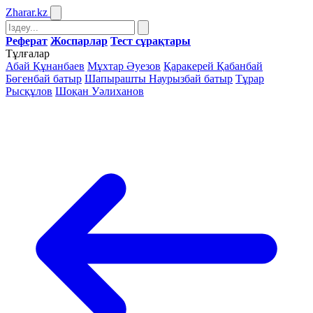
Zharar
.kz
Реферат
Жоспарлар
Тест сұрақтары
Тұлғалар
Абай Құнанбаев
Мұхтар Әуезов
Қаракерей Қабанбай
Бөгенбай батыр
Шапырашты Наурызбай батыр
Тұрар
Рысқұлов
Шоқан Уәлиханов