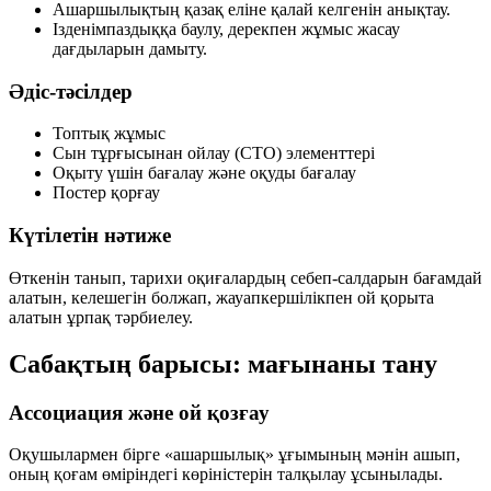
Ашаршылықтың қазақ еліне қалай келгенін анықтау.
Ізденімпаздыққа баулу, дерекпен жұмыс жасау
дағдыларын дамыту.
Әдіс-тәсілдер
Топтық жұмыс
Сын тұрғысынан ойлау (СТО) элементтері
Оқыту үшін бағалау және оқуды бағалау
Постер қорғау
Күтілетін нәтиже
Өткенін танып, тарихи оқиғалардың себеп-салдарын бағамдай
алатын, келешегін болжап, жауапкершілікпен ой қорыта
алатын ұрпақ тәрбиелеу.
Сабақтың барысы: мағынаны тану
Ассоциация және ой қозғау
Оқушылармен бірге
«ашаршылық»
ұғымының мәнін ашып,
оның қоғам өміріндегі көріністерін талқылау ұсынылады.