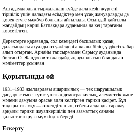
Аш адамдардың тыржалаңаш күйде дала кезіп жүргені,
тіршілік үшін даладағы өсімдіктер мен ұсақ жануарларды да
қорек етуге мәжбүр болғаны айтылады. Осындай қайғылы
жағдайдың көрші Батпаққара ауданында да кең тарағаны
көрсетілген.
Деректерге қарағанда, сол кезеңдегі басшылық қазақ
даласындағы ахуалды өз уәкілдері арқылы біліп, үздіксіз хабар
алып отырған. Арнайы тапсырмамен Сарысу ауданында
болған О. Жандосов та жағдайдың ауырлығын баяндаған
мәліметтер ұсынған.
Қорытынды ой
1931–1933 жылдардағы ашаршылық — тек шаруашылық
дағдарыс емес, тұтас ұлттың демографиялық, әлеуметтік және
мәдени дамуына орасан зиян келтірген тарихи қасірет. Бұл
тақырыпты оқу — өткенді танып, себеп-салдарды саралау
арқылы тарихи жауапкершілік пен азаматтық сананы
қалыптастыруға мүмкіндік береді.
Ескерту