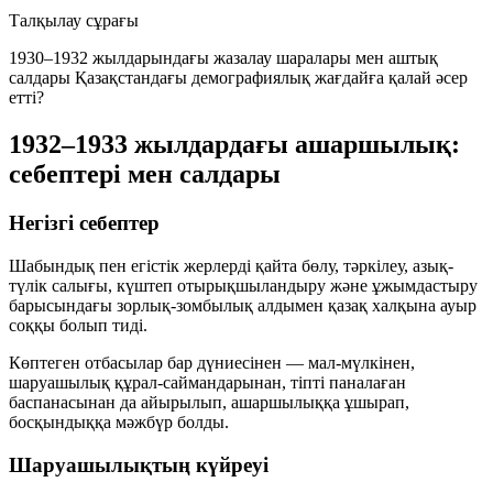
Талқылау сұрағы
1930–1932 жылдарындағы жазалау шаралары мен аштық
салдары Қазақстандағы демографиялық жағдайға қалай әсер
етті?
1932–1933 жылдардағы ашаршылық:
себептері мен салдары
Негізгі себептер
Шабындық пен егістік жерлерді қайта бөлу, тәркілеу, азық-
түлік салығы, күштеп отырықшыландыру және ұжымдастыру
барысындағы зорлық-зомбылық алдымен қазақ халқына ауыр
соққы болып тиді.
Көптеген отбасылар бар дүниесінен — мал-мүлкінен,
шаруашылық құрал-саймандарынан, тіпті паналаған
баспанасынан да айырылып, ашаршылыққа ұшырап,
босқындыққа мәжбүр болды.
Шаруашылықтың күйреуі