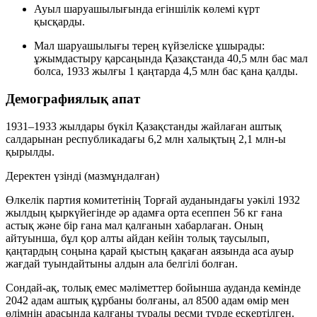
Ауыл шаруашылығында егіншілік көлемі күрт
қысқарды.
Мал шаруашылығы терең күйзеліске ұшырады:
ұжымдастыру қарсаңында Қазақстанда
40,5 млн
бас мал
болса, 1933 жылғы 1 қаңтарда
4,5 млн
бас қана қалды.
Демографиялық апат
1931–1933 жылдары бүкіл Қазақстанды жайлаған аштық
салдарынан республикадағы
6,2 млн
халықтың
2,1 млн-ы
қырылды.
Деректен үзінді (мазмұндалған)
Өлкелік партия комитетінің Торғай ауданындағы уәкілі 1932
жылдың қыркүйегінде әр адамға орта есеппен
56 кг
ғана
астық және
бір ғана мал
қалғанын хабарлаған. Оның
айтуынша, бұл қор алты айдан кейін толық таусылып,
қаңтардың соңына қарай қыстың қақаған аязында аса ауыр
жағдай туындайтыны алдын ала белгілі болған.
Сондай-ақ, толық емес мәліметтер бойынша ауданда кемінде
2042 адам
аштық құрбаны болғаны, ал
8500 адам
өмір мен
өлімнің арасында қалғаны туралы ресми түрде ескертілген.