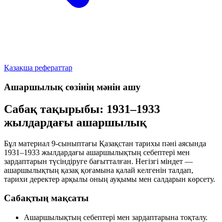
Қазақша рефераттар
Ашаршылық сөзінің мәнін ашу
Сабақ тақырыбы: 1931–1933
жылдардағы ашаршылық
Бұл материал 9-сыныптағы Қазақстан тарихы пәні аясында
1931–1933 жылдардағы ашаршылықтың себептері мен
зардаптарын түсіндіруге бағытталған. Негізгі міндет —
ашаршылықтың қазақ қоғамына қалай келгенін талдап,
тарихи деректер арқылы оның ауқымы мен салдарын көрсету.
Сабақтың мақсаты
Ашаршылықтың себептері мен зардаптарына тоқталу.