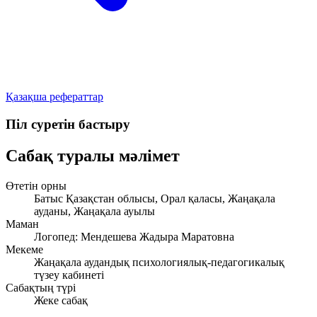
Қазақша рефераттар
Піл суретін бастыру
Сабақ туралы мәлімет
Өтетін орны
Батыс Қазақстан облысы, Орал қаласы, Жаңақала
ауданы, Жаңақала ауылы
Маман
Логопед: Мендешева Жадыра Маратовна
Мекеме
Жаңақала аудандық психологиялық-педагогикалық
түзеу кабинеті
Сабақтың түрі
Жеке сабақ