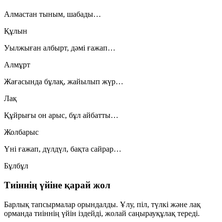
Алмастан тыным, шабады…
Құлын
Уылжыған албырт, дәмі ғажап…
Алмұрт
Жағасында бұлақ, жайылып жүр…
Лақ
Құйрығы он арыс, бұл айбатты…
Жолбарыс
Үні ғажап, дүлдүл, бақта сайрар…
Бұлбұл
Тиіннің үйіне қарай жол
Барлық тапсырмалар орындалды. Ұлу, піл, түлкі және лақ
орманда тиіннің үйін іздейді, жолай саңырауқұлақ тереді.