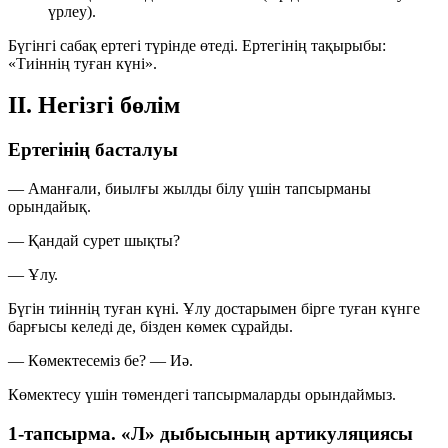
үрлеу).
Бүгінгі сабақ ертегі түрінде өтеді. Ертегінің тақырыбы:
«Тиіннің туған күні»
.
II. Негізгі бөлім
Ертегінің басталуы
— Аманғали, биылғы жылды білу үшін тапсырманы
орындайық.
— Қандай сурет шықты?
—
Ұлу
.
Бүгін тиіннің туған күні. Ұлу достарымен бірге туған күнге
барғысы келеді де, бізден көмек сұрайды.
— Көмектесеміз бе? —
Иә.
Көмектесу үшін төмендегі тапсырмаларды орындаймыз.
1-тапсырма. «Л» дыбысының артикуляциясы