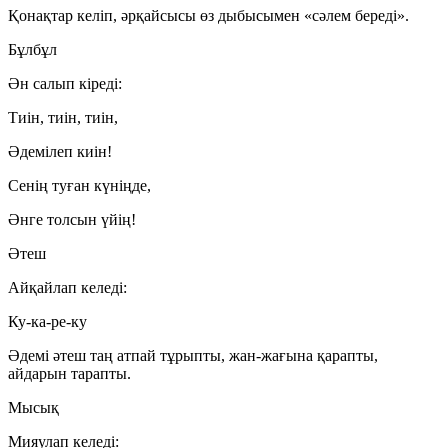
Қонақтар келіп, әрқайсысы өз дыбысымен «сәлем береді».
Бұлбұл
Ән салып кіреді:
Тиін, тиін, тиін,
Әдемілеп киін!
Сенің туған күніңде,
Әнге толсын үйің!
Әтеш
Айқайлап келеді:
Ку-ка-ре-ку
Әдемі әтеш таң атпай тұрыпты, жан-жағына қарапты,
айдарын тарапты.
Мысық
Мияулап келеді: