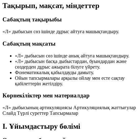
Тақырып, мақсат, міндеттер
Сабақтың тақырыбы
«Л» дыбысын сөз ішінде дұрыс айтуға машықтандыру.
Сабақтың мақсаты
«Л» дыбысын сөз ішінде анық айтуға машықтандыру.
«Л» дыбысын басқа дыбыстардан, буындардан және
сөздерден дұрыс ажырата білуге үйрету.
Фонематикалық қабылдауды дамыту.
Ойын тапсырмалары арқылы ойлау мен есте сақтау
қабілеттерін жетілдіру.
Көрнекіліктер мен материалдар
«Л» дыбысының артикуляциясы
Артикуляциялық жаттығулар
Слайд
Түрлі суреттер
Тапсырмалар
I. Ұйымдастыру бөлімі