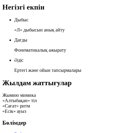
Негізгі екпін
Дыбыс
«Л» дыбысын анық айту
Дағды
Фонематикалық ажырату
Әдіс
Ертегі және ойын тапсырмалары
Жылдам жаттығулар
Жымию
мимика
«Алтыбақан»
тіл
«Сағат»
ритм
«Есік»
ауыз
Бөлімдер