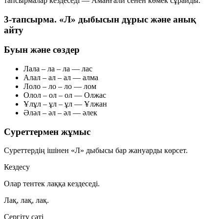
тапсырмалар кездеседі — Аманғали сенен көмек сұрайды.
3-тапсырма. «Л» дыбысын дұрыс және анық
айту
Буын және сөздер
Ла
ла – ла – ла — лас
Ал
ал – ал – ал — алма
Ло
ло – ло – ло — лом
Ол
ол – ол – ол — Олжас
Ұл
ұл – ұл – ұл — Ұлжан
Әл
әл – әл – әл — әлек
Суреттермен жұмыс
Суреттердің ішінен «Л» дыбысы бар жануарды көрсет.
Кездесу
Олар тентек лаққа кездеседі.
Лақ, лақ, лақ.
Сергіту сәті