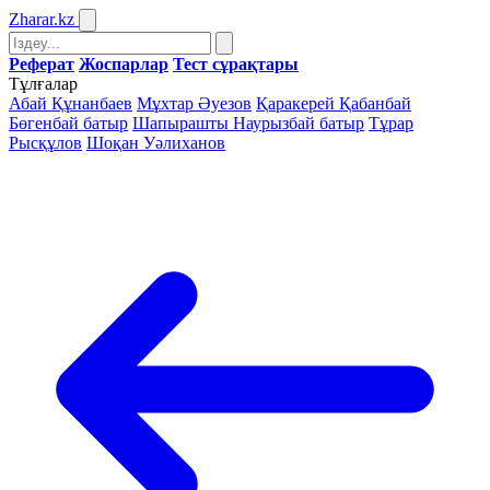
Zharar
.kz
Реферат
Жоспарлар
Тест сұрақтары
Тұлғалар
Абай Құнанбаев
Мұхтар Әуезов
Қаракерей Қабанбай
Бөгенбай батыр
Шапырашты Наурызбай батыр
Тұрар
Рысқұлов
Шоқан Уәлиханов