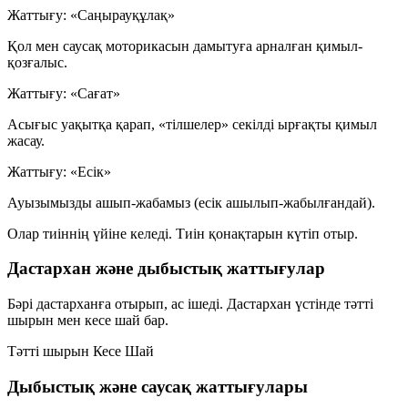
Жаттығу: «Саңырауқұлақ»
Қол мен саусақ моторикасын дамытуға арналған қимыл-
қозғалыс.
Жаттығу: «Сағат»
Асығыс уақытқа қарап, «тілшелер» секілді ырғақты қимыл
жасау.
Жаттығу: «Есік»
Ауызымызды ашып-жабамыз (есік ашылып-жабылғандай).
Олар тиіннің үйіне келеді. Тиін қонақтарын күтіп отыр.
Дастархан және дыбыстық жаттығулар
Бәрі дастарханға отырып, ас ішеді. Дастархан үстінде тәтті
шырын мен кесе шай бар.
Тәтті шырын
Кесе
Шай
Дыбыстық және саусақ жаттығулары