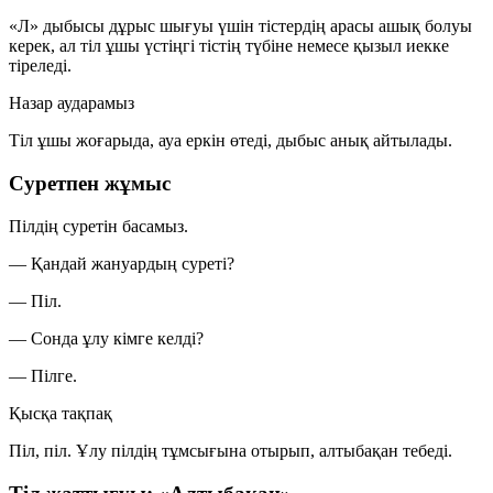
«Л» дыбысы дұрыс шығуы үшін тістердің арасы ашық болуы
керек, ал тіл ұшы үстіңгі тістің түбіне немесе қызыл иекке
тіреледі.
Назар аударамыз
Тіл ұшы жоғарыда, ауа еркін өтеді, дыбыс анық айтылады.
Суретпен жұмыс
Пілдің суретін басамыз.
— Қандай жануардың суреті?
— Піл.
— Сонда ұлу кімге келді?
— Пілге.
Қысқа тақпақ
Піл, піл. Ұлу пілдің тұмсығына отырып, алтыбақан тебеді.