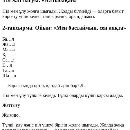
Тіл жаттығуы: «Алтыбақан»
Піл мен ұлу жолға шығады. Жолды білмейді — оларға бағыт
көрсету үшін келесі тапсырманы орындаймыз.
2-тапсырма. Ойын: «Мен бастаймын, сен аяқта»
Ба…л
Жа…л
Ма…л
Қа…л
Са…л
Е…л
Та…л
Ша…л
— Барлығында ортақ қандай әріп бар?
Л
.
Піл мен ұлу түлкіге келеді. Түлкі оларды күліп қарсы алады.
Жаттығу
Жымию.
Түлкі, ұлу және піл үшеуі бірігіп жолға шығады. Жолда жаңа