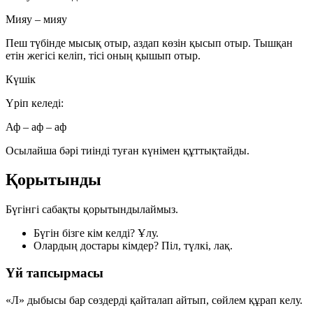
Мияу – мияу
Пеш түбінде мысық отыр, аздап көзін қысып отыр. Тышқан
етін жегісі келіп, тісі оның қышып отыр.
Күшік
Үріп келеді:
Аф – аф – аф
Осылайша бәрі тиінді туған күнімен құттықтайды.
Қорытынды
Бүгінгі сабақты қорытындылаймыз.
Бүгін бізге кім келді?
Ұлу
.
Олардың достары кімдер?
Піл, түлкі, лақ
.
Үй тапсырмасы
«Л» дыбысы бар сөздерді қайталап айтып, сөйлем құрап келу.