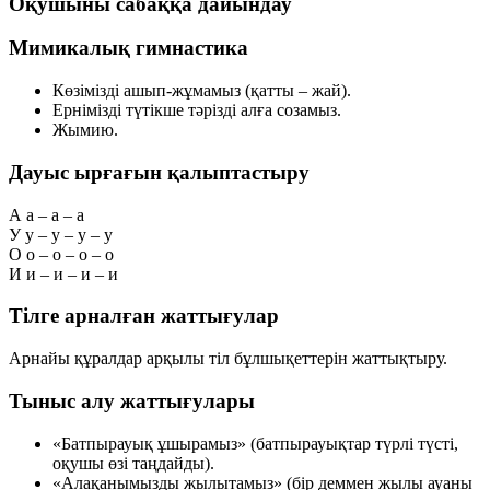
Оқушыны сабаққа дайындау
Мимикалық гимнастика
Көзімізді ашып-жұмамыз (қатты – жай).
Ернімізді түтікше тәрізді алға созамыз.
Жымию.
Дауыс ырғағын қалыптастыру
А
а – а – а
У
у – у – у – у
О
о – о – о – о
И
и – и – и – и
Тілге арналған жаттығулар
Арнайы құралдар арқылы тіл бұлшықеттерін жаттықтыру.
Тыныс алу жаттығулары
«Батпырауық ұшырамыз» (батпырауықтар түрлі түсті,
оқушы өзі таңдайды).
«Алақанымызды жылытамыз» (бір деммен жылы ауаны