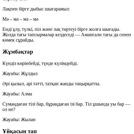
Лақпен бірге дыбыс шығарамыз:
Мә – мә – мә – мә
Енді ұлу, түлкі, піл және лақ төртеуі бірге жолға шығады.
Жолда тағы тапсырмалар кездеседі — Аманғали тағы да сенен
көмек сұрайды.
Жұмбақтар
Күндіз көрінбейді, түнде күлімдейді.
Жауабы: Жұлдыз
Әрі қызыл, әрі тәтті, татқан жанды таңырқатты.
Жауабы: Алма
Сумаңдаған тілі бар, бұраңдаған ізі бар. Тіл ұшында уы бар —
ол не?
Жауабы: Жылан
Ұйқасын тап