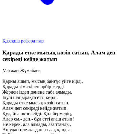
Қазақша рефераттар
Қарады етке мысық көзін сатып, Алам деп
секіреді кейде жатып
Мағжан Жұмабаев
Қарны ашып, мысық байғұс үйге кірді,
Қарады тіміскілеп әрбір жерді.
Жерден іздеп дәнеңе таба алмады,
Ілулі шаңырақта етті көрді.
Қарады етке мысық көзін сатып,
Алам деп секіреді кейде жатып.
Құдайға өкпелейді: Қол бермедің,
Алар ем,- деп,- бұл етті ағаш атып!
He керек, ала алмады, азаптанды,
Ашудан өле жаздап аз - ақ қалды.