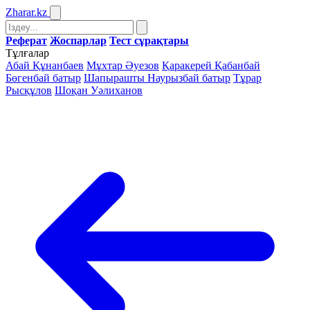
Zharar
.kz
Реферат
Жоспарлар
Тест сұрақтары
Тұлғалар
Абай Құнанбаев
Мұхтар Әуезов
Қаракерей Қабанбай
Бөгенбай батыр
Шапырашты Наурызбай батыр
Тұрар
Рысқұлов
Шоқан Уәлиханов