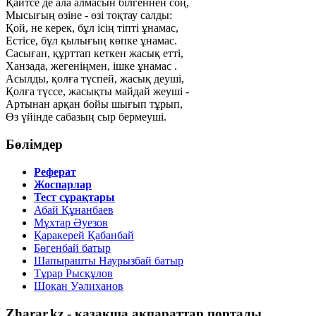
Қайтсе де ала алмасын білгеннен соң,
Мысығың өзіне - өзі тоқтау салды:
Қой, не керек, бұл ісің тіпті ұнамас,
Естісе, бұл қылығың көпке ұнамас.
Сасыған, құрттап кеткен жасық етті,
Ханзада, жегеніңмен, ішке ұнамас .
Асылды, қолға түспей, жасық деуші,
Қолға түссе, жасықты майдай жеуші -
Артынан арқан бойы шығып тұрып,
Өз үйінде сабазың сыр бермеуші.
Бөлімдер
Реферат
Жоспарлар
Тест сұрақтары
Абай Құнанбаев
Мұхтар Әуезов
Қаракерей Қабанбай
Бөгенбай батыр
Шапырашты Наурызбай батыр
Тұрар Рысқұлов
Шоқан Уәлиханов
Zharar.kz - қазақша ақпараттар порталы