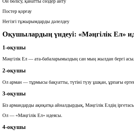
Ой бөлісу, қанатты сөздер айту
Постер қорғау
Негізгі тұжырымдарды дәлелдеу
Оқушылардың үндеуі: «Мәңгілік Ел» и
1-оқушы
Мәңгілік Ел — ата-бабаларымыздың сан мың жылдан бергі асыл 
2-оқушы
Ол арман — тұрмысы бақуатты, түтіні түзу ұшқан, ұрпағы ертең
3-оқушы
Біз армандарды ақиқатқа айналдырдық, Мәңгілік Елдің іргетасы
Ол — «Мәңгілік Ел» идеясы.
4-оқушы