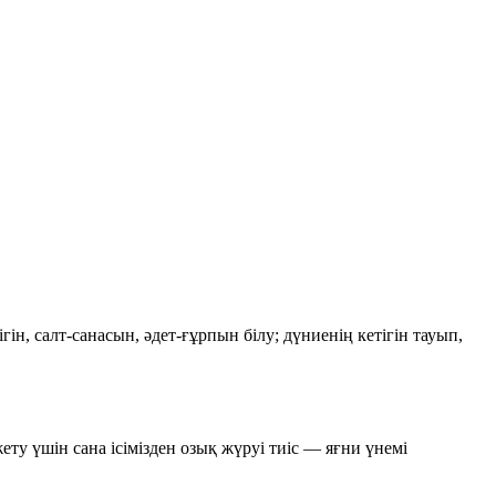
гін, салт-санасын, әдет-ғұрпын білу; дүниенің кетігін тауып,
ету үшін сана ісімізден озық жүруі тиіс — яғни үнемі