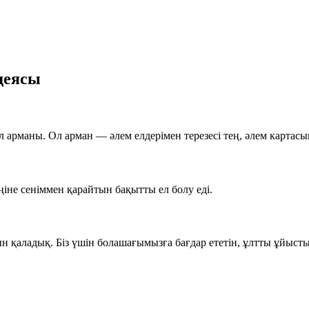
деясы
арманы. Ол арман — әлем елдерімен терезесі тең, әлем картасын
іне сеніммен қарайтын бақытты ел болу еді.
н қаладық. Біз үшін болашағымызға бағдар ететін, ұлтты ұйысты