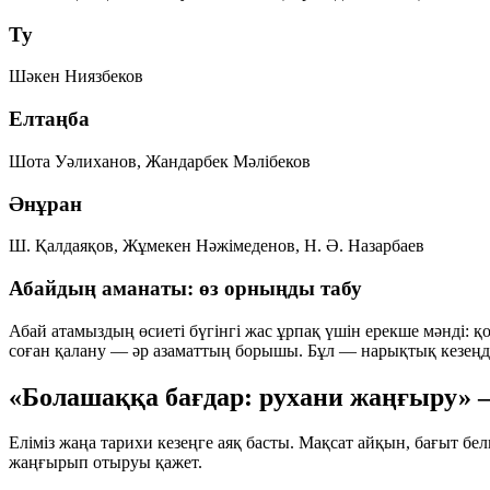
Ту
Шәкен Ниязбеков
Елтаңба
Шота Уәлиханов, Жандарбек Мәлібеков
Әнұран
Ш. Қалдаяқов, Жұмекен Нәжімеденов, Н. Ә. Назарбаев
Абайдың аманаты: өз орныңды табу
Абай атамыздың өсиеті бүгінгі жас ұрпақ үшін ерекше мәнді: қоғ
соған қалану — әр азаматтың борышы. Бұл — нарықтық кезеңд
«Болашаққа бағдар: рухани жаңғыру» 
Еліміз жаңа тарихи кезеңге аяқ басты. Мақсат айқын, бағыт белг
жаңғырып отыруы қажет.