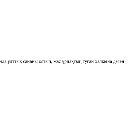
а ұлттық сананы оятып, жас ұрпақтың туған халқына деген