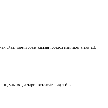
ан ойып тұрып орын алатын тәуелсіз мемлекет атану еді.
рып, ұлы мақсаттарға жетелейтін идея бар.