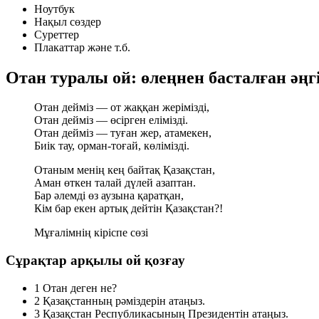
Ноутбук
Нақыл сөздер
Суреттер
Плакаттар және т.б.
Отан туралы ой: өлеңнен басталған әңг
Отан дейміз — от жаққан жерімізді,
Отан дейміз — өсірген елімізді.
Отан дейміз — туған жер, атамекен,
Биік тау, орман-тоғай, көлімізді.
Отаным менің кең байтақ Қазақстан,
Аман өткен талай дүлей азаптан.
Бар әлемді өз аузына қаратқан,
Кім бар екен артық дейтін Қазақстан?!
Мұғалімнің кіріспе сөзі
Сұрақтар арқылы ой қозғау
1
Отан деген не?
2
Қазақстанның рәміздерін атаңыз.
3
Қазақстан Республикасының Президентін атаңыз.