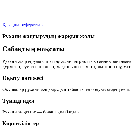
Қазақша рефераттар
Рухани жаңғырудың жарқын жолы
Сабақтың мақсаты
Рухани жаңғыруды сипаттау және патриоттық сананы ынталан
құрметін, сүйіспеншілігін, мақтаныш сезімін қалыптастыру, ұлт
Оқыту нәтижесі
Оқушылар рухани жаңғырудың табысты ел болуымыздың кепілі 
Түйінді идея
Рухани жаңғыру — болашаққа бағдар.
Көрнекіліктер