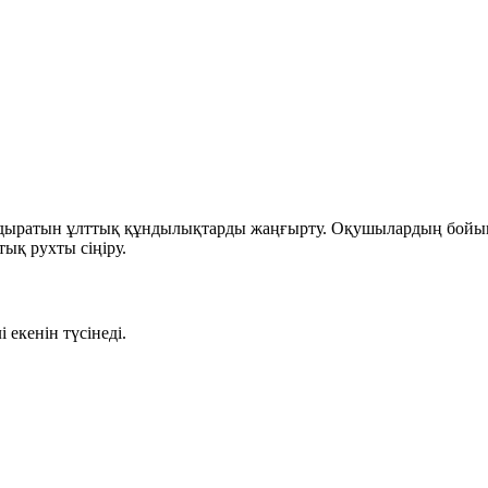
дыратын ұлттық құндылықтарды жаңғырту. Оқушылардың бойынд
тық рухты сіңіру.
екенін түсінеді.