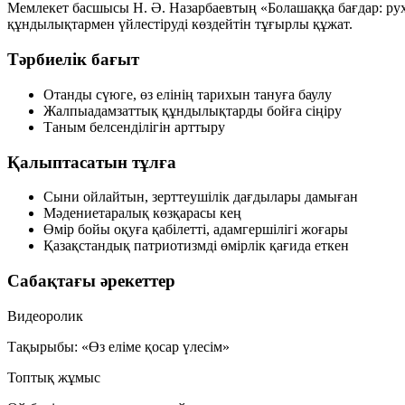
Мемлекет басшысы Н. Ә. Назарбаевтың «Болашаққа бағдар: ру
құндылықтармен үйлестіруді көздейтін тұғырлы құжат.
Тәрбиелік бағыт
Отанды сүюге, өз елінің тарихын тануға баулу
Жалпыадамзаттық құндылықтарды бойға сіңіру
Таным белсенділігін арттыру
Қалыптасатын тұлға
Сыни ойлайтын, зерттеушілік дағдылары дамыған
Мәдениетаралық көзқарасы кең
Өмір бойы оқуға қабілетті, адамгершілігі жоғары
Қазақстандық патриотизмді өмірлік қағида еткен
Сабақтағы әрекеттер
Видеоролик
Тақырыбы: «Өз еліме қосар үлесім»
Топтық жұмыс