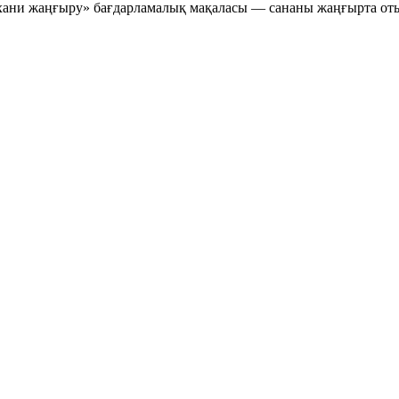
хани жаңғыру» бағдарламалық мақаласы — сананы жаңғырта отыр