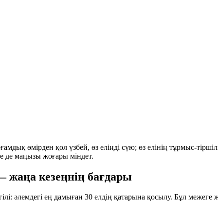
амдық өмірден қол үзбей, өз еліңді сүю; өз елінің тұрмыс-тіршілі
е де маңызы жоғары міндет.
— жаңа кезеңнің бағдары
ілі: әлемдегі ең дамыған 30 елдің қатарына қосылу. Бұл межеге ж