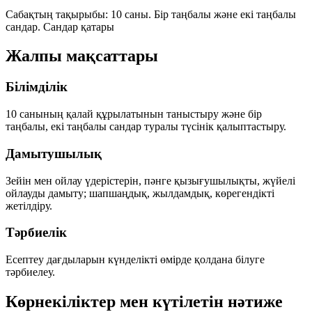
Сабақтың тақырыбы:
10 саны. Бір таңбалы және екі таңбалы
сандар. Сандар қатары
Жалпы мақсаттары
Білімділік
10 санының қалай құрылатынын таныстыру және бір
таңбалы, екі таңбалы сандар туралы түсінік қалыптастыру.
Дамытушылық
Зейін мен ойлау үдерістерін, пәнге қызығушылықты, жүйелі
ойлауды дамыту; шапшаңдық, жылдамдық, көрегендікті
жетілдіру.
Тәрбиелік
Есептеу дағдыларын күнделікті өмірде қолдана білуге
тәрбиелеу.
Көрнекіліктер мен күтілетін нәтиже