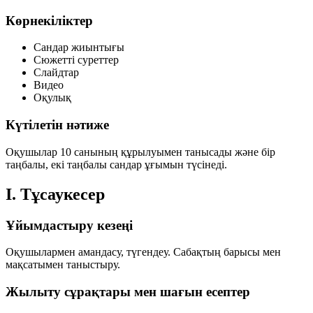
Көрнекіліктер
Сандар жиынтығы
Сюжетті суреттер
Слайдтар
Видео
Оқулық
Күтілетін нәтиже
Оқушылар 10 санының құрылуымен танысады және бір
таңбалы, екі таңбалы сандар ұғымын түсінеді.
I. Тұсаукесер
Ұйымдастыру кезеңі
Оқушылармен амандасу, түгендеу. Сабақтың барысы мен
мақсатымен таныстыру.
Жылыту сұрақтары мен шағын есептер