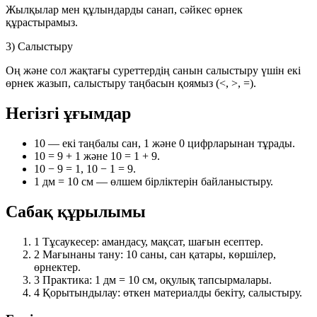
Жылқылар мен құлындарды санап, сәйкес өрнек
құрастырамыз.
3) Салыстыру
Оң және сол жақтағы суреттердің санын салыстыру үшін екі
өрнек жазып, салыстыру таңбасын қоямыз (
<
,
>
,
=
).
Негізгі ұғымдар
10
— екі таңбалы сан, 1 және 0 цифрларынан тұрады.
10 = 9 + 1
және
10 = 1 + 9
.
10 − 9 = 1
,
10 − 1 = 9
.
1 дм = 10 см
— өлшем бірліктерін байланыстыру.
Сабақ құрылымы
1
Тұсаукесер: амандасу, мақсат, шағын есептер.
2
Мағынаны тану: 10 саны, сан қатары, көршілер,
өрнектер.
3
Практика: 1 дм = 10 см, оқулық тапсырмалары.
4
Қорытындылау: өткен материалды бекіту, салыстыру.