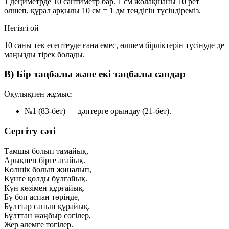
1 дециметрде 10 сантиметр бар. 1 см жолақшаны 10 рет
өлшеп, құрал арқылы
10 см = 1 дм
теңдігін түсіндіреміз.
Негізгі ой
10 саны тек есептеуде ғана емес, өлшем бірліктерін түсінуде де
маңызды тірек болады.
В) Бір таңбалы және екі таңбалы сандар
Оқулықпен жұмыс:
№1 (83-бет)
— дәптерге орындау (21-бет).
Сергіту сәті
Тамшы болып тамайық,
Арықпен бірге ағайық.
Көлшік болып жиналып,
Күнге қолды бұлғайық.
Күн көзімен құрғайық.
Бу боп аспан төрінде,
Бұлттар санын құрайық.
Бұлттан жаңбыр сөгілер,
Жер әлемге төгілер.