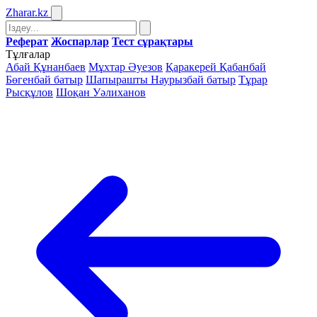
Zharar
.kz
Реферат
Жоспарлар
Тест сұрақтары
Тұлғалар
Абай Құнанбаев
Мұхтар Әуезов
Қаракерей Қабанбай
Бөгенбай батыр
Шапырашты Наурызбай батыр
Тұрар
Рысқұлов
Шоқан Уәлиханов