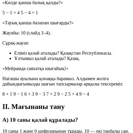
«Көлде қанша балық қалды?»
5 − 1 = 4
5 − 4 = 1
«Тауық қанша балапан шығарды?»
Жауабы:
10
(слайд 3–4).
Сұрақ-жауап
Еліміз қалай аталады?
Қазақстан Республикасы.
Ұлтымыз қалай аталады?
Қазақ.
«Мейрамда саяхатқа шығайық!»
Нағашы ауылына қонаққа барамыз. Алдымен жолға
дайындығымызды шағын тапсырмалар арқылы тексереміз:
8 + 1
9 − 1
6 + 3
9 − 3
7 + 2
9 − 2
5 + 4
9 − 4
II. Мағынаны тану
А) 10 саны қалай құралады?
10 саны
1
және
0
цифрларынан тұрады.
10 — екі таңбалы сан.