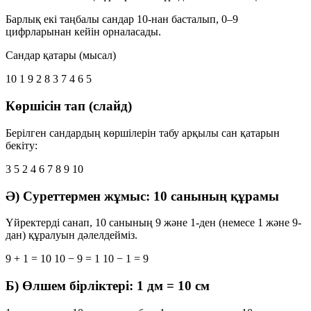
Барлық екі таңбалы сандар 10-нан басталып,
0–9
цифрларынан кейін орналасады.
Сандар қатары (мысал)
10
1
9
2
8
3
7
4
6
5
Көршісін тап (слайд)
Берілген сандардың көршілерін табу арқылы сан қатарын
бекіту:
3
5
2
4
6
7
8
9
10
Ә) Суреттермен жұмыс: 10 санының құрамы
Үйректерді санап,
10 санының 9 және 1-ден
(немесе 1 және 9-
дан) құралуын дәлелдейміз.
9 + 1 = 10
10 − 9 = 1
10 − 1 = 9
Б) Өлшем бірліктері: 1 дм = 10 см