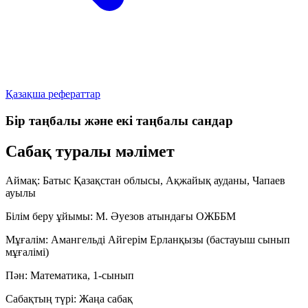
Қазақша рефераттар
Бір таңбалы және екі таңбалы сандар
Сабақ туралы мәлімет
Аймақ:
Батыс Қазақстан облысы, Ақжайық ауданы, Чапаев
ауылы
Білім беру ұйымы:
М. Әуезов атындағы ОЖББМ
Мұғалім:
Амангельді Айгерім Ерланқызы (бастауыш сынып
мұғалімі)
Пән:
Математика, 1-сынып
Сабақтың түрі:
Жаңа сабақ