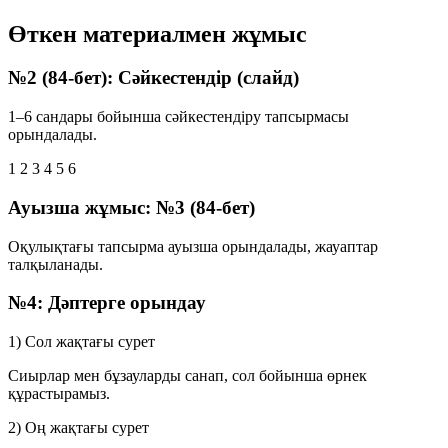
Өткен материалмен жұмыс
№2 (84-бет): Сәйкестендір (слайд)
1–6 сандары бойынша сәйкестендіру тапсырмасы
орындалады.
1
2
3
4
5
6
Ауызша жұмыс: №3 (84-бет)
Оқулықтағы тапсырма ауызша орындалады, жауаптар
талқыланады.
№4: Дәптерге орындау
1) Сол жақтағы сурет
Сиырлар мен бұзауларды санап, сол бойынша өрнек
құрастырамыз.
2) Оң жақтағы сурет