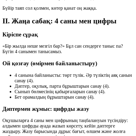
Бүйір таяп сол қолмен, көтер қанат оң жаққа.
II. Жаңа сабақ: 4 саны мен цифры
Кіріспе сұрақ
«Бір жылда неше мезгіл бар?» Бұл сан сендерге таныс па?
Бүгін
4
санымен танысамыз.
Ой қозғау (өмірмен байланыстыру)
4 санына байланысты: төрт түлік. Әр түліктің аяқ санын
санау (4).
Дәптер, оқулық, парта бұрыштарын санау (4).
Сынып бөлмесінің қабырғаларын санау (4).
Бет орамалдың бұрыштарын санау (4).
Дәптермен жұмыс: цифрды жазу
Оқушыларға 4 саны мен цифрының таңбалануын түсіндіру:
алдымен цифрды
ауада
жазып көрсету, кейін дәптерге
жаздыру. Жазу барысында дұрыс бағыт, өлшем және жолға