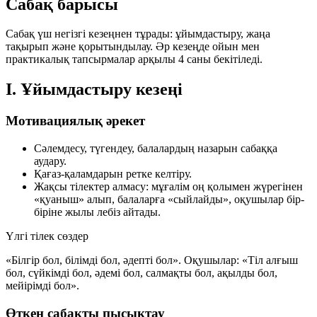
Сабақ барысы
Сабақ үш негізгі кезеңнен тұрады:
ұйымдастыру
,
жаңа
тақырып
және
қорытындылау
. Әр кезеңде ойын мен
практикалық тапсырмалар арқылы 4 саны бекітіледі.
I. Ұйымдастыру кезеңі
Мотивациялық әрекет
Сәлемдесу, түгендеу, балалардың назарын сабаққа
аудару.
Қағаз-қаламдарын ретке келтіру.
Жақсы тілектер алмасу: мұғалім оң қолымен жүрегінен
«қуаныш» алып, балаларға «сыйлайды», оқушылар бір-
біріне жылы лебіз айтады.
Үлгі тілек сөздер
«Білгір бол, білімді бол, әдепті бол». Оқушылар: «Тіл алғыш
бол, сүйкімді бол, әдемі бол, салмақты бол, ақылды бол,
мейірімді бол».
Өткен сабақты пысықтау