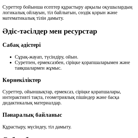
Суреттер бойынша есептер құрастыру арқылы оқушылардың
логикалық ойлауын, тіл байлығын, сөздік қорын және
математикалық тілін дамыту.
Әдіс-тәсілдер мен ресурстар
Сабақ әдістері
Сұрақ-жауап, түсіндіру, ойын.
Суретпен, ермексазбен, сіріңке қорапшаларымен және
таяқшалармен жұмыс.
Көрнекіліктер
Суреттер, ойыншықтар, ермексаз, сіріңке қорапшалары,
интерактивті тақта, геометриялық пішіндер және басқа
дидактикалық материалдар.
Пәнаралық байланыс
Құрастыру, мүсіндеу, тіл дамыту.