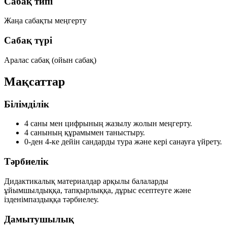
Сабақ типі
Жаңа сабақты меңгерту
Сабақ түрі
Аралас сабақ (ойын сабақ)
Мақсаттар
Білімділік
4 саны мен цифрының жазылу жолын меңгерту.
4 санының құрамымен таныстыру.
0-ден 4-ке дейін сандарды тура және кері санауға үйрету.
Тәрбиелік
Дидактикалық материалдар арқылы балаларды
ұйымшылдыққа, тапқырлыққа, дұрыс есептеуге және
ізденімпаздыққа тәрбиелеу.
Дамытушылық