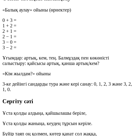
«Балық аулау» ойыны (өрнектер)
0 + 3 =
1 + 2 =
2 + 1 =
2 − 1 =
3 − 0 =
3 − 2 =
Ұғымдар:
артық
,
кем
,
тең
. Балмұздақ пен көкөністі
салыстыру: қайсысы артық, қанша артық/кем?
«Кім жылдам?» ойыны
3-ке дейінгі сандарды тура және кері санау:
0, 1, 2, 3
және
3, 2,
1, 0
.
Сергіту сәті
Ұста қолды алдыңа, қайшылашы беріле,
Ұста қолды жаныңа, кеудең тұрсын керіле.
Бүйір таяп оң қолмен, көтер қанат сол жаққа,