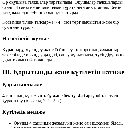
Әр оқушыға таяқшалар таратылады. Оқушылар таяқшаларды
санап,
4 саны неше таяқшадан
тұратынын анықтайды. Кейін
таяқшалардан «4» цифрын құрастырады.
Қосымша тілдік тапсырма: «4» сөзі
төрт дыбыстан
және
бір
буыннан
тұрады.
Өз бетіндік жұмыс
Құрастыру, мүсіндеу және бейнелеу топтарының жұмыстары
тексеріледі: орындау дәлдігі, санау дұрыстығы, түсіндіруі және
ұқыптылығы бағаланады.
III. Қорытынды және күтілетін нәтиже
Қорытындылау
4 санының құрамын табу және бекіту: 4-ті әртүрлі тәсілмен
құрастыру (мысалы,
3+1
,
2+2
).
Күтілетін нәтиже
Оқушы 4 санының жазылуын және сан құрамын біледі.