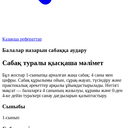
Қазақша рефераттар
Балалар назарын сабаққа аудару
Сабақ туралы қысқаша мәлімет
Бұл жоспар 1-сыныпқа арналған жаңа сабақ:
4 саны мен
цифры
. Сабақ құрылымы ойын, сұрақ-жауап, түсіндіру және
практикалық әрекеттер арқылы ұйымдастырылады. Негізгі
мақсат — балаларға
4 санының жазылуы
,
құрамы
және
0-ден
4-ке дейін тура/кері санау
дағдыларын қалыптастыру.
Сыныбы
1-сынып