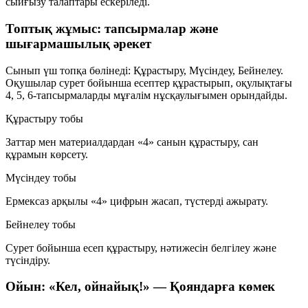
сыйғызу талаптары ескеріледі.
Топтық жұмыс: тапсырмалар және
шығармашылық әрекет
Сынып үш топқа бөлінеді:
Құрастыру
,
Мүсіндеу
,
Бейнелеу
.
Оқушылар сурет бойынша есептер құрастырып, оқулықтағы
4, 5, 6-тапсырмаларды
мұғалім нұсқаулығымен орындайды.
Құрастыру тобы
Заттар мен материалдардан «4» санын құрастыру, сан
құрамын көрсету.
Мүсіндеу тобы
Ермексаз арқылы «4» цифрын жасап, түстерді ажырату.
Бейнелеу тобы
Сурет бойынша есеп құрастыру, нәтижесін белгілеу және
түсіндіру.
Ойын: «Кел, ойнайық!» — Қояндарға көмек