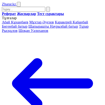
Zharar
.kz
Реферат
Жоспарлар
Тест сұрақтары
Тұлғалар
Абай Құнанбаев
Мұхтар Әуезов
Қаракерей Қабанбай
Бөгенбай батыр
Шапырашты Наурызбай батыр
Тұрар
Рысқұлов
Шоқан Уәлиханов