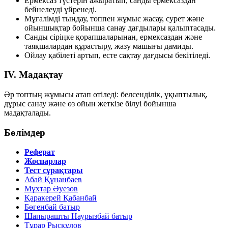
Ермексаз түстерін ажыратып, санды ермексаздан
бейнелеуді үйренеді.
Мұғалімді тыңдау, топпен жұмыс жасау, сурет және
ойыншықтар бойынша санау дағдылары қалыптасады.
Санды сіріңке қорапшаларынан, ермексаздан және
таяқшалардан құрастыру, жазу машығы дамиды.
Ойлау қабілеті артып, есте сақтау дағдысы бекітіледі.
IV. Мадақтау
Әр топтың жұмысы атап өтіледі: белсенділік, ұқыптылық,
дұрыс санау және өз ойын жеткізе білуі бойынша
мадақталады.
Бөлімдер
Реферат
Жоспарлар
Тест сұрақтары
Абай Құнанбаев
Мұхтар Әуезов
Қаракерей Қабанбай
Бөгенбай батыр
Шапырашты Наурызбай батыр
Тұрар Рысқұлов