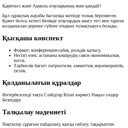
Қарөткел және Ақмола атауларының мәні қандай?
Бұл сұрақтың жауабы бастапқы мәтінде толық берілмеген.
Қажет болса, келесі бөлімде атаулардың шығу тегі мен тарихи
қолданысын дерекке сүйене отырып толықтыруға болады.
Қысқаша конспект
Формат:
конференция-сабақ, рольдік қатысу.
Негізгі өзек:
астананы көшірудің саяси-экономикалық
негізі.
Тәрбиелік бағыт:
патриотизм, азаматтық жауапкершілік,
ізгілік.
Қолданылатын құралдар
Интербелсенді тақта
Слайдтар
Кітап көрмесі
Нақыл сөздер
Безендіру
Талқылау мәдениеті
Нақтылау сұрағын пайдалану, қысқа сөйлеу, тақырыптан