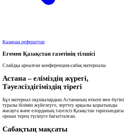
Қазақша рефераттар
Егемен Қазақстан газетінің тілшісі
Слайдқа арналған конференция-сабақ материалы
Астана – еліміздің жүрегі,
Тәуелсіздігіміздің тірегі
Бұл материал оқушылардың Астананың өткені мен бүгіні
туралы білімін жүйелеуге, зерттеу арқылы қорытынды
жасауға және елорданың тәуелсіз Қазақстан тарихындағы
орнын терең түсінуге бағытталған.
Сабақтың мақсаты