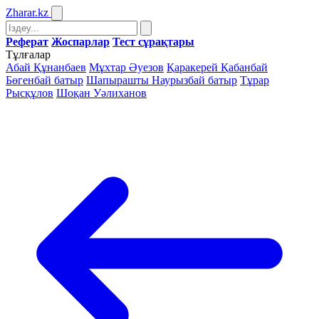
Zharar
.kz
Реферат
Жоспарлар
Тест сұрақтары
Тұлғалар
Абай Құнанбаев
Мұхтар Әуезов
Қаракерей Қабанбай
Бөгенбай батыр
Шапырашты Наурызбай батыр
Тұрар
Рысқұлов
Шоқан Уәлиханов