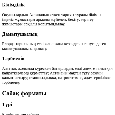
Білімділік
Оқушылардың Астананың өткен тарихы туралы білімін
ізденіс жұмыстары арқылы жүйелеп, бекіту; зерттеу
жұмыстары арқылы қорытындылау.
Дамытушылық
Елорда тарихының ескі және жаңа кезеңдерін тануға деген
қызығушылықты дамыту.
Тәрбиелік
Азаттық жолында күрескен батырларды, елді әлемге танытқан
қайраткерлерді құрметтеу; Астананы мақтан тұту сезімін
қалыптастыру; отаншылдыққа, патриотизмге, адамгершілікке
тәрбиелеу.
Сабақ форматы
Түрі
Конференция сабағы.