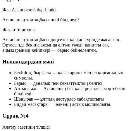
Жас Алаш газетінің тілшісі
Астананың төлтаңбасы нені білдіреді?
Жауап: тарихшы
Астананың төлтаңбасы дөңгелек қалқан түрінде жасалған.
Ортасында бекініс аясында алтын тәжді, қанатты сақ
аңыздарының кейіпкері —
барыс
бейнеленген.
Нышандардың мәні
Бекініс қабырғасы
— қала тарихы мен ел қорғанының
символы.
Барыс
— даналық пен бекзаттықтың белгісі.
Алтын тәж
— Астананың бас қала ретіндегі мәртебесін
білдіреді.
Шаңырақ
— ұлттық дәстүрлер сабақтастығы.
Бидай масақтары
— өлкенің астық молшылығы.
Сұрақ №4
Алатау газетінің тілшісі