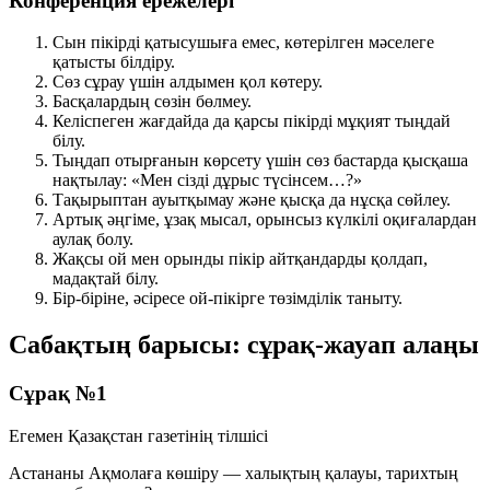
Конференция ережелері
Сын пікірді қатысушыға емес, көтерілген мәселеге
қатысты білдіру.
Сөз сұрау үшін алдымен қол көтеру.
Басқалардың сөзін бөлмеу.
Келіспеген жағдайда да қарсы пікірді мұқият тыңдай
білу.
Тыңдап отырғанын көрсету үшін сөз бастарда қысқаша
нақтылау:
«Мен сізді дұрыс түсінсем…?»
Тақырыптан ауытқымау және қысқа да нұсқа сөйлеу.
Артық әңгіме, ұзақ мысал, орынсыз күлкілі оқиғалардан
аулақ болу.
Жақсы ой мен орынды пікір айтқандарды қолдап,
мадақтай білу.
Бір-біріне, әсіресе ой-пікірге төзімділік таныту.
Сабақтың барысы: сұрақ-жауап алаңы
Сұрақ №1
Егемен Қазақстан газетінің тілшісі
Астананы Ақмолаға көшіру — халықтың қалауы, тарихтың