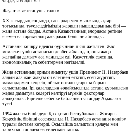
таңдауы болды ма?
Жауап: саясаттанушы ғалым
XX ғасырдың соңында, ғасырлар мен мыңжылдықтар
тоғысында, тәуелсіздігіміздің жарқын нышандарының бірі —
жаңа астана болды. Астана Қазақстанның елордасы ретінде
егемен ел тарихының ажырамас бөлігіне айналды.
Астананы көшіру идеясы бұрыннан пісіп-жетілген. Жас
мемлекет үшін астанасын дербес айқындап, оны жаңа
жағдайда дамыту аса маңызды еді. Қажеттілік саяси да,
экономикалық та себептермен негізделді.
Жаңа астананың орнын анықтау үшін Президент Н. Назарбаев
алдын ала жан-жақты ой елегінен өткізіп, есеп жүргізіп,
мамандармен кеңесіп, облыс орталықтарына барып
салыстырды. Ірі қалалардың әрқайсысында астана құрылысын
жедел дамытуға кедергі келтіруі мүмкін факторлар
анықталды. Бірнеше себепке байланысты таңдау Ақмолаға
түсті.
1994 жылғы 6 шілдеде Қазақстан Республикасы Жоғарғы
Кеңесінің бірінші сессиясында Н. Назарбаев астананы көшіру
туралы бастама көтерді. Осылайша
халықтың қалауы мен
тарихтың таңдауы
өз үйлесімін тапты.