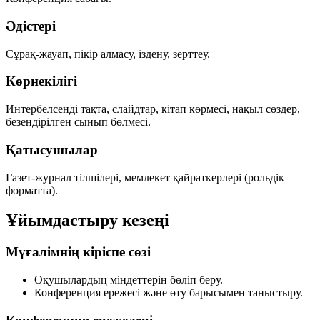
Әдістері
Сұрақ-жауап, пікір алмасу, іздену, зерттеу.
Көрнекілігі
Интербелсенді тақта, слайдтар, кітап көрмесі, нақыл сөздер,
безендірілген сынып бөлмесі.
Қатысушылар
Газет-журнал тілшілері, мемлекет қайраткерлері (рольдік
форматта).
Ұйымдастыру кезеңі
Мұғалімнің кіріспе сөзі
Оқушылардың міндеттерін бөліп беру.
Конференция ережесі және өту барысымен таныстыру.