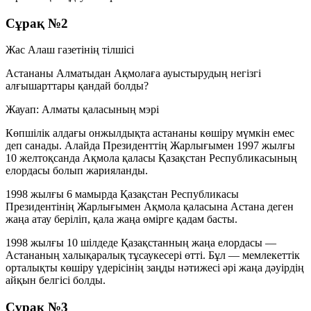
Сұрақ №2
Жас Алаш газетінің тілшісі
Астананы Алматыдан Ақмолаға ауыстырудың негізгі
алғышарттары қандай болды?
Жауап: Алматы қаласының мэрі
Көпшілік алдағы онжылдықта астананы көшіру мүмкін емес
деп санады. Алайда Президенттің Жарлығымен 1997 жылғы
10 желтоқсанда Ақмола қаласы Қазақстан Республикасының
елордасы болып жарияланды.
1998 жылғы 6 мамырда Қазақстан Республикасы
Президентінің Жарлығымен Ақмола қаласына
Астана
деген
жаңа атау беріліп, қала жаңа өмірге қадам басты.
1998 жылғы 10 шілдеде Қазақстанның жаңа елордасы —
Астананың халықаралық тұсаукесері өтті. Бұл — мемлекеттік
орталықты көшіру үдерісінің заңды нәтижесі әрі жаңа дәуірдің
айқын белгісі болды.
Сұрақ №3