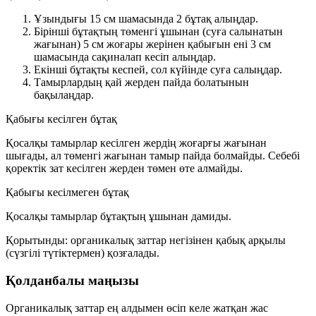
Ұзындығы 15 см шамасында 2 бұтақ алыңдар.
Бірінші бұтақтың төменгі ұшынан (суға салынатын
жағынан) 5 см жоғары жерінен қабығын ені 3 см
шамасында сақиналап кесіп алыңдар.
Екінші бұтақты кеспей, сол күйінде суға салыңдар.
Тамырлардың қай жерден пайда болатынын
бақылаңдар.
Қабығы кесілген бұтақ
Қосалқы тамырлар кесілген жердің
жоғарғы
жағынан
шығады, ал төменгі жағынан тамыр пайда болмайды. Себебі
қоректік зат кесілген жерден төмен өте алмайды.
Қабығы кесілмеген бұтақ
Қосалқы тамырлар бұтақтың ұшынан дамиды.
Қорытынды: органикалық заттар негізінен
қабық арқылы
(сүзгілі түтіктермен) қозғалады.
Қолданбалы маңызы
Органикалық заттар ең алдымен өсіп келе жатқан жас