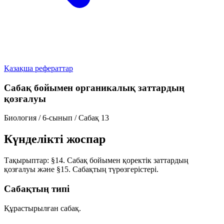
Қазақша рефераттар
Сабақ бойымен органикалық заттардың
қозғалуы
Биология
/
6-сынып
/
Сабақ 13
Күнделікті жоспар
Тақырыптар:
§14. Сабақ бойымен қоректік заттардың
қозғалуы
және
§15. Сабақтың түрөзгерістері
.
Сабақтың типі
Құрастырылған сабақ.