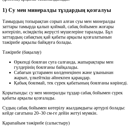
1) Су мен минералды тұздардың қозғалуы
Тамырдың топырақтан сорып алған суы мен минералды
заттары тамырда қалып қоймай, сабақ бойымен жоғары
көтеріліп, өсімдіктің жерүсті мүшелеріне таралады. Бұл
заттардың сабақтың қай қабаты арқылы қозғалатынын
тәжірибе арқылы байқауға болады.
Тәжірибе (бақылау)
Өркенді боялған суға салғанда, жапырақтары мен
гүлдерінің боялғаны байқалады.
Сабағын ұстарамен көлденеңінен және ұзынынан
жарып, үлкейткіш әйнекпен қараңдар.
Қабық боялмай, тек
сүрек қабатының
боялғаны көрінеді.
Қорытынды: су мен минералды тұздар сабақ бойымен
сүрек
қабаты
арқылы қозғалады.
Судың сабақ бойымен көтерілу жылдамдығы әртүрлі болады:
кейде
сағатына 20–30 см
-ге дейін жетуі мүмкін.
Қарапайым тәжірибе (салыстыру)