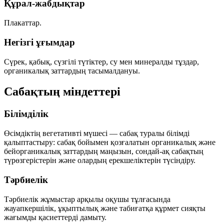
Құрал-жабдықтар
Плакаттар.
Негізгі ұғымдар
Сүрек, қабық, сүзгілі түтіктер, су мен минералды тұздар,
органикалық заттардың тасымалдануы.
Сабақтың міндеттері
Білімділік
Өсімдіктің вегетативті мүшесі —
сабақ
туралы білімді
қалыптастыру: сабақ бойымен қозғалатын
органикалық
және
бейорганикалық
заттардың маңызын, сондай-ақ сабақтың
түрөзгерістерін
және олардың ерекшеліктерін түсіндіру.
Тәрбиелік
Тәрбиелік жұмыстар арқылы оқушы тұлғасында
жауапкершілік, ұқыптылық және табиғатқа құрмет сияқты
жағымды қасиеттерді дамыту.