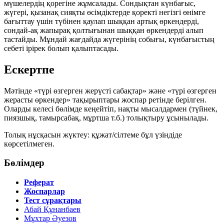
мүшелердің қорегіне жұмсалады. Сондықтан күнбағыс,
жүгері, қызанақ сияқты өсімдіктерде қоректі негізгі өнімге
бағыттау үшін түбінен қаулап шыққан артық өркендерді,
сондай-ақ жапырақ қолтығынан шыққан өркендерді алып
тастайды. Мұндай жағдайда жүгерінің собығы, күнбағыстың
себеті ірірек болып қалыптасады.
Ескертпе
Мәтінде «түрі өзгерген жерүсті сабақтар» және «түрі өзгерген
жерасты өркендер» тақырыптары жоспар ретінде берілген.
Оларды келесі бөлімде кеңейтіп, нақты мысалдармен (түйнек,
пиязшық, тамырсабақ, мұртша т.б.) толықтыру ұсынылады.
Толық нұсқасын жүктеу:
құжат/сілтеме бұл үзіндіде
көрсетілмеген.
Бөлімдер
Реферат
Жоспарлар
Тест сұрақтары
Абай Құнанбаев
Мұхтар Әуезов