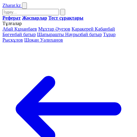
Zharar
.kz
Реферат
Жоспарлар
Тест сұрақтары
Тұлғалар
Абай Құнанбаев
Мұхтар Әуезов
Қаракерей Қабанбай
Бөгенбай батыр
Шапырашты Наурызбай батыр
Тұрар
Рысқұлов
Шоқан Уәлиханов