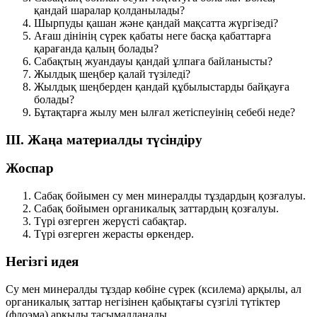
қандай шаралар қолданылады?
Шырпуды қашан және қандай мақсатта жүргізеді?
Ағаш дінінің сүрек қабаты неге басқа қабаттарға
қарағанда қалың болады?
Сабақтың жуандауы қандай ұлпаға байланысты?
Жылдық шеңбер қалай түзіледі?
Жылдық шеңберден қандай құбылыстарды байқауға
болады?
Бұтақтарға жылу мен ылғал жетіспеуінің себебі неде?
III. Жаңа материалды түсіндіру
Жоспар
Сабақ бойымен су мен минералды тұздардың қозғалуы.
Сабақ бойымен органикалық заттардың қозғалуы.
Түрі өзгерген жерүсті сабақтар.
Түрі өзгерген жерасты өркендер.
Негізгі идея
Су мен минералды тұздар
көбіне
сүрек (ксилема)
арқылы, ал
органикалық заттар
негізінен
қабықтағы сүзгілі түтіктер
(флоэма)
арқылы тасымалданады.