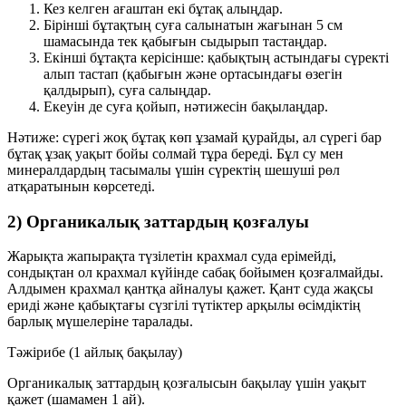
Кез келген ағаштан екі бұтақ алыңдар.
Бірінші бұтақтың суға салынатын жағынан 5 см
шамасында тек қабығын сыдырып тастаңдар.
Екінші бұтақта керісінше: қабықтың астындағы сүректі
алып тастап (қабығын және ортасындағы өзегін
қалдырып), суға салыңдар.
Екеуін де суға қойып, нәтижесін бақылаңдар.
Нәтиже: сүрегі жоқ бұтақ көп ұзамай қурайды, ал сүрегі бар
бұтақ ұзақ уақыт бойы солмай тұра береді. Бұл су мен
минералдардың тасымалы үшін
сүректің
шешуші рөл
атқаратынын көрсетеді.
2) Органикалық заттардың қозғалуы
Жарықта жапырақта түзілетін
крахмал
суда ерімейді,
сондықтан ол крахмал күйінде сабақ бойымен қозғалмайды.
Алдымен крахмал
қантқа
айналуы қажет. Қант суда жақсы
ериді және қабықтағы
сүзгілі түтіктер
арқылы өсімдіктің
барлық мүшелеріне таралады.
Тәжірибе (1 айлық бақылау)
Органикалық заттардың қозғалысын бақылау үшін уақыт
қажет (шамамен 1 ай).