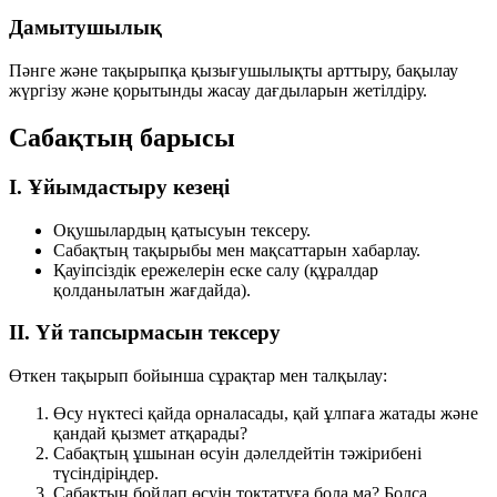
Дамытушылық
Пәнге және тақырыпқа қызығушылықты арттыру, бақылау
жүргізу және қорытынды жасау дағдыларын жетілдіру.
Сабақтың барысы
I. Ұйымдастыру кезеңі
Оқушылардың қатысуын тексеру.
Сабақтың тақырыбы мен мақсаттарын хабарлау.
Қауіпсіздік ережелерін еске салу (құралдар
қолданылатын жағдайда).
II. Үй тапсырмасын тексеру
Өткен тақырып бойынша сұрақтар мен талқылау:
Өсу нүктесі қайда орналасады, қай ұлпаға жатады және
қандай қызмет атқарады?
Сабақтың ұшынан өсуін дәлелдейтін тәжірибені
түсіндіріңдер.
Сабақтың бойлап өсуін тоқтатуға бола ма? Болса,