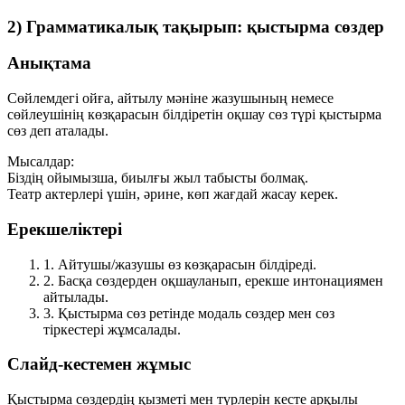
2) Грамматикалық тақырып: қыстырма сөздер
Анықтама
Сөйлемдегі ойға, айтылу мәніне жазушының немесе
сөйлеушінің көзқарасын білдіретін оқшау сөз түрі
қыстырма
сөз
деп аталады.
Мысалдар:
Біздің ойымызша, биылғы жыл табысты болмақ.
Театр актерлері үшін, әрине, көп жағдай жасау керек.
Ерекшеліктері
1.
Айтушы/жазушы өз көзқарасын білдіреді.
2.
Басқа сөздерден оқшауланып, ерекше интонациямен
айтылады.
3.
Қыстырма сөз ретінде модаль сөздер мен сөз
тіркестері жұмсалады.
Слайд-кестемен жұмыс
Қыстырма сөздердің қызметі мен түрлерін кесте арқылы