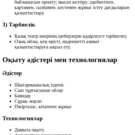
байланысын орнату; мысал келтіру; әдебиетпен,
картамен, сызбамен, кестемен жұмыс істеу дағдыларын
қалыптастыру.
3) Тәрбиелік
Қазақ театр өнерінің шеберлерін қадірлеуге тәрбиелеу.
Озық ойлы, кең өрісті, мәдениетті азамат
қалыптастыруға ықпал ету.
Оқыту әдістері мен технологиялар
Әдістер
Шығармашылық ізденіс
Сын тұрғысынан ойлау
Баяндау
Сұрақ–жауап
Пікірталас, кітаппен жұмыс
Технологиялар
Дамыта оқыту