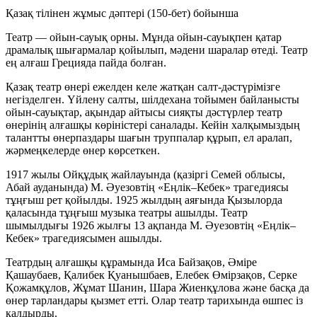
Қазақ тілінен жұмыс дәптері (150-бет) бойынша
Театр — ойын-сауық орны. Мұнда ойын-сауықпен қатар
драмалық шығармалар қойылып, мәдени шаралар өтеді. Театр
ең алғаш Грецияда пайда болған.
Қазақ театр өнері ежелден келе жатқан салт-дәстүрімізге
негізделген. Үйлену салты, шілдехана тойымен байланысты
ойын-сауықтар, ақындар айтысы сияқты дәстүрлер театр
өнерінің алғашқы көріністері саналады. Кейін халқымыздың
талантты өнерпаздары шағын труппалар құрып, ел аралап,
жәрмеңкелерде өнер көрсеткен.
1917 жылы Ойқұдық жайлауында (қазіргі Семей облысы,
Абай ауданында) М. Әуезовтің «Еңлік–Кебек» трагедиясы
тұңғыш рет қойылды. 1925 жылдың аяғында Қызылорда
қаласында тұңғыш музыка театры ашылды. Театр
шымылдығы 1926 жылғы 13 ақпанда М. Әуезовтің «Еңлік–
Кебек» трагедиясымен ашылды.
Театрдың алғашқы құрамында Иса Байзақов, Әміре
Қашаубаев, Қалибек Қуанышбаев, Елебек Өмірзақов, Серке
Қожамқұлов, Жұмат Шанин, Шара Жиенқұлова және басқа да
өнер тарландары қызмет етті. Олар театр тарихында өшпес із
қалдырды.