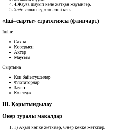
4.
Жауға шауып келе жатқан жауынгер.
5.
Ән салып тұрған әнші қыз.
«Іші–сырты» стратегиясы (флипчарт)
Ішіне
Сахна
Көрермен
Актер
Маусым
Сыртына
Кен байытушылар
Флотаторлар
Зауыт
Колледж
III. Қорытындылау
Өнер туралы мақалдар
1)
Ақыл көпке жеткізер, Өнер көкке жеткізер.