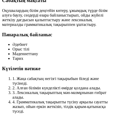
Сабақтың мақсаты
Оқушылардың білім деңгейін көтеру, ұжымдық түрде білім
алуға баулу, сөздерді өзара байланыстырып, ойды жүйелі
жеткізу дағдысын қалыптастыру және лексикалық
материалды грамматикалық тақырыппен ұштастыру.
Пәнаралық байланыс
Әдебиет
Орыс тілі
Мәдениеттану
Тарих
Күтілетін нәтиже
1.
Жаңа сабақтың негізгі тақырыбын біледі және
түсінеді.
2.
Алған білімін күнделікті өмірде қолдана алады.
3.
Лексикалық тақырыптың мән-мазмұнынан ғибрат
алады.
4.
Грамматикалық тақырыпты түсіну арқылы сауатты
жазып, ойын еркін жеткізіп, тілдік қарым-қатынасқа
түседі.