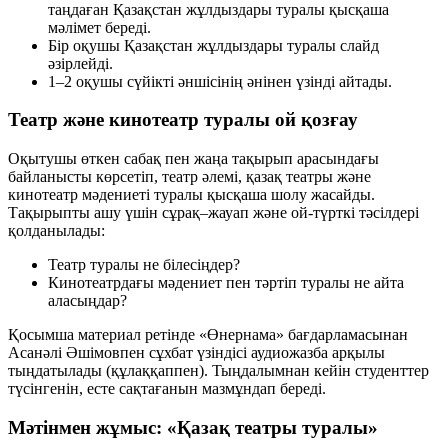
таңдаған Қазақстан жұлдыздары туралы қысқаша
мәлімет береді.
Бір оқушы Қазақстан жұлдыздары туралы слайд
әзірлейді.
1–2 оқушы сүйікті әншісінің әнінен үзінді айтады.
Театр және кинотеатр туралы ой қозғау
Оқытушы өткен сабақ пен жаңа тақырып арасындағы
байланысты көрсетіп, театр әлемі, қазақ театры және
кинотеатр мәдениеті туралы қысқаша шолу жасайды.
Тақырыпты ашу үшін сұрақ–жауап және ой-түрткі тәсілдері
қолданылады:
Театр туралы не білесіңдер?
Кинотеатрдағы мәдениет пен тәртіп туралы не айта
аласыңдар?
Қосымша материал ретінде «Өнернама» бағдарламасынан
Асанәлі Әшімовпен сұхбат үзіндісі аудиожазба арқылы
тыңдатылады (құлаққаппен). Тыңдалымнан кейін студенттер
түсінгенін, есте сақтағанын мазмұндап береді.
Мәтінмен жұмыс: «Қазақ театры туралы»