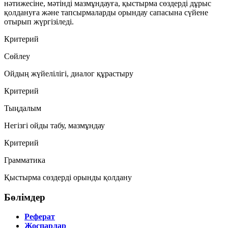
нәтижесіне, мәтінді мазмұндауға, қыстырма сөздерді дұрыс
қолдануға және тапсырмаларды орындау сапасына сүйене
отырып жүргізіледі.
Критерий
Сөйлеу
Ойдың жүйелілігі, диалог құрастыру
Критерий
Тыңдалым
Негізгі ойды табу, мазмұндау
Критерий
Грамматика
Қыстырма сөздерді орынды қолдану
Бөлімдер
Реферат
Жоспарлар