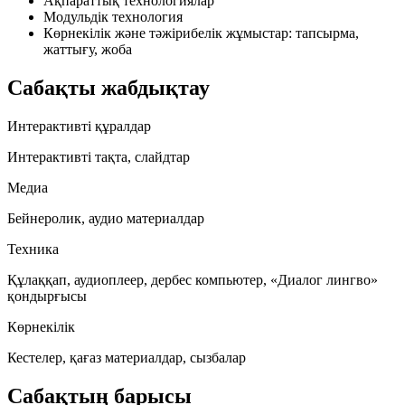
Ақпараттық технологиялар
Модульдік технология
Көрнекілік және тәжірибелік жұмыстар: тапсырма,
жаттығу, жоба
Сабақты жабдықтау
Интерактивті құралдар
Интерактивті тақта, слайдтар
Медиа
Бейнеролик, аудио материалдар
Техника
Құлаққап, аудиоплеер, дербес компьютер, «Диалог лингво»
қондырғысы
Көрнекілік
Кестелер, қағаз материалдар, сызбалар
Сабақтың барысы