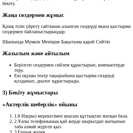
бекіту.
Жаңа сөздермен жұмыс
Қазақ тілін үйрету сайтынан алынған сөздерді мына қыстырма
сөздермен байланыстырыңдар:
Шынында
Мүмкін
Меніңше
Бақытыма қарай
Сөйтіп
Жазылым және айтылым
Берілген сөздермен сөйлем құрастырып, компьютерде
теру.
Екі оқушы театр тақырыбына қыстырма сөздерді
қолданып, диалог құрастырады.
3) Бекіту жұмыстары
«Актерлік шеберлік» ойыны
1.
8 Наурыз мерекесімен анасын құттықтап жатқан бала.
2.
Ұялы телефонының қай жерде шырылдап жатқанын
таба алмай жүрген қыз.
3.
Ғашық жүрек.