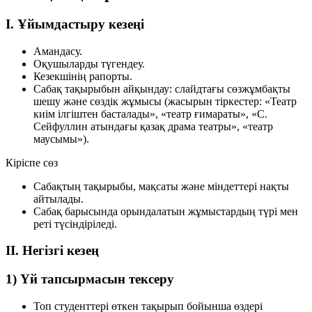
I. Ұйымдастыру кезеңі
Амандасу.
Оқушыларды түгендеу.
Кезекшінің рапорты.
Сабақ тақырыбын айқындау: слайдтағы сөзжұмбақты
шешу және сөздік жұмысы (жасырын тіркестер: «Театр
киім ілгіштен басталады», «театр ғимараты», «С.
Сейфуллин атындағы қазақ драма театры», «театр
маусымы»).
Кіріспе сөз
Сабақтың тақырыбы, мақсаты және міндеттері нақты
айтылады.
Сабақ барысында орындалатын жұмыстардың түрі мен
реті түсіндіріледі.
II. Негізгі кезең
1) Үй тапсырмасын тексеру
Топ студенттері өткен тақырып бойынша өздері