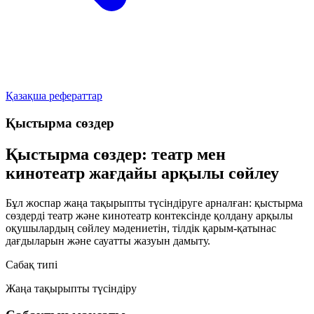
Қазақша рефераттар
Қыстырма сөздер
Қыстырма сөздер: театр мен
кинотеатр жағдайы арқылы сөйлеу
Бұл жоспар жаңа тақырыпты түсіндіруге арналған: қыстырма
сөздерді театр және кинотеатр контексінде қолдану арқылы
оқушылардың сөйлеу мәдениетін, тілдік қарым-қатынас
дағдыларын және сауатты жазуын дамыту.
Сабақ типі
Жаңа тақырыпты түсіндіру