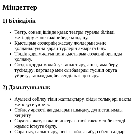
Міндеттер
1) Білімділік
Театр, соның ішінде қазақ театры туралы білімді
жетілдіру және тәжірибеде қолдану.
Қыстырма сөздердің жасалу жолдарын және
қолданылуына қарай түрлерін ажырата білу.
Тілдік қарым-қатынаста қыстырма сөздерді орынды
қолдану.
Сөздік қорды молайту: таныстыру, анықтама беру,
түсіндіру; карталар мен сызбаларды түсініп оқуға
үйрету; танымдық белсенділікті арттыру.
2) Дамытушылық
Ауызекі сөйлеу тілін жаттықтыру, ойды толық әрі нақты
жеткізуге үйрету.
Сөйлеу әрекеті дағдыларын шыңдау, дүниетанымды
кеңейту.
Сауатты жазуға және интерактивті тақтамен белсенді
жұмыс істеуге баулу.
Сараптау, салыстыру, негізгі ойды табу; себеп–салдар