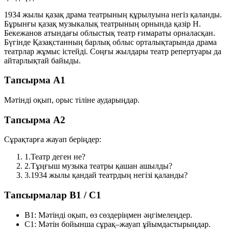
1934 жылы қазақ драма театрының құрылуына негіз қаланды.
Бұрынғы қазақ музыкалық театрының орнында қазір Н.
Бекежанов атындағы облыстық театр ғимараты орналасқан.
Бүгінде Қазақстанның барлық облыс орталықтарында драма
театрлар жұмыс істейді. Соңғы жылдары театр репертуары да
айтарлықтай байыды.
Тапсырма A1
Мәтінді оқып, орыс тіліне аударыңдар.
Тапсырма A2
Сұрақтарға жауап беріңдер:
1.
Театр деген не?
2.
Тұңғыш музыка театры қашан ашылды?
3.
1934 жылы қандай театрдың негізі қаланды?
Тапсырмалар B1 / C1
B1:
Мәтінді оқып, өз сөздеріңмен әңгімелеңдер.
C1:
Мәтін бойынша сұрақ–жауап ұйымдастырыңдар.