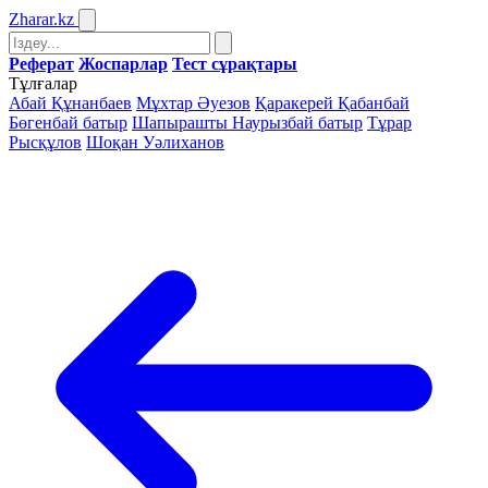
Zharar
.kz
Реферат
Жоспарлар
Тест сұрақтары
Тұлғалар
Абай Құнанбаев
Мұхтар Әуезов
Қаракерей Қабанбай
Бөгенбай батыр
Шапырашты Наурызбай батыр
Тұрар
Рысқұлов
Шоқан Уәлиханов