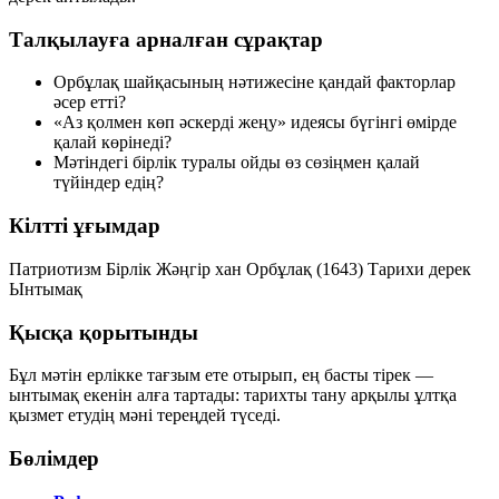
Талқылауға арналған сұрақтар
Орбұлақ шайқасының нәтижесіне қандай факторлар
әсер етті?
«Аз қолмен көп әскерді жеңу» идеясы бүгінгі өмірде
қалай көрінеді?
Мәтіндегі бірлік туралы ойды өз сөзіңмен қалай
түйіндер едің?
Кілтті ұғымдар
Патриотизм
Бірлік
Жәңгір хан
Орбұлақ (1643)
Тарихи дерек
Ынтымақ
Қысқа қорытынды
Бұл мәтін ерлікке тағзым ете отырып, ең басты тірек —
ынтымақ
екенін алға тартады: тарихты тану арқылы ұлтқа
қызмет етудің мәні тереңдей түседі.
Бөлімдер