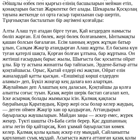
Әбішұлы өзбек пен қырғыз елінің басшыларын мейман етіп,
қонақтарын бастап Жаркентке бет алады. Шекаралы Қосқолаң
тауына жеткенде ол орта ғасыр тарихынан сыр шертіп,
Тұңғиықтан басталатын бір әңгімені қозғайды:
Алты Алаш түп атадан бірге туған, Қай кездерден намысты
бөліп жарған. Елі бөлек, жері бөлек болғанымен, Ынтымақты
қашан болсын бағалаған. Есім ханның жүрек жұтқан батыр
ұлын, Салқам Жәңгір атандырған Алаш жұрты. Ел басына күн
туған қатерлі шақта, Қорған болған ұлтына, бар жұртына. Он
жетінші ғасырдың барыс жылы, Шығыста бас қосыпты ойрат
ұлы. Бір ту астына жинапты бар тайпасын, Эрдене-Батыр атты
қоңтайшысы. Орыс, Қытай елдері екі жақтан, Ойрат елін
жаналардай қатты қысқан. «Еншімізді көрші елдерден
аламыз» деп, Бүкіл жоңғар кең далаға көз алартқан.
Жаулаймын деп Алаштың кең даласын, Қоңтайшы да қолға
алыпты соғыс туын. Қазақ жерін шерік бастап сағалап кеп,
Іске асырмақ болады жымысқы ісін. Қалмақ қақпасы
баурайында Қаратаудың, Кірер жері осы болар келер жаудың,
— деген оймен Жәңгір хан ор қаздырған, Аттандырып
бауырласқа жаушыларын. Майдан заңы — әскер емес, жүрек
жеңер. Түкті шашты Әз-Баба сәтін берер. Қас дұшпанның
алғы легін бір қайтарсақ, Көп ұзамай бауырластан көмек
келер. Қалмақ қолы қалың әскер елу мыңдай, Сайланыпты
қаруланып суық мұздай. Асығыста жауға аттанған қазақ қолы