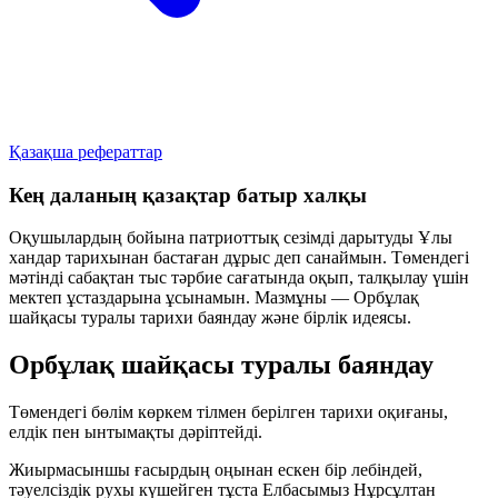
Қазақша рефераттар
Кең даланың қазақтар батыр халқы
Оқушылардың бойына патриоттық сезімді дарытуды Ұлы
хандар тарихынан бастаған дұрыс деп санаймын. Төмендегі
мәтінді сабақтан тыс тәрбие сағатында оқып, талқылау үшін
мектеп ұстаздарына ұсынамын. Мазмұны —
Орбұлақ
шайқасы
туралы тарихи баяндау және бірлік идеясы.
Орбұлақ шайқасы туралы баяндау
Төмендегі бөлім көркем тілмен берілген тарихи оқиғаны,
елдік пен ынтымақты дәріптейді.
Жиырмасыншы ғасырдың оңынан ескен бір лебіндей,
тәуелсіздік рухы күшейген тұста Елбасымыз Нұрсұлтан