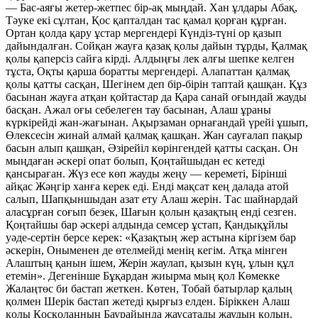
— Бас-аяғы жетер-жетпес бір-ақ мыңдай. Хан ұлдары Абақ,
Тәуке екі сұлтан, Қос қапталдан тас қамал қорған құрған.
Ортан қолда қару ұстар мергендері Күндіз-түні ор қазып
дайындалған. Сойқан жауға қазақ қолы дайын тұрды, Қалмақ
қолы қаперсіз сайға кірді. Алдыңғы лек алғы шепке келген
тұста, Оқты қарша боратты мергендері. Алапаттан қалмақ
қолы қатты сасқан, Шегінем деп бір-бірін таптай қашқан. Құз
басынан жауға атқан қойтастар да Қара санай оғындай жауды
басқан. Ажал оғы себелеген тау басынан, Алаш ұраны
күркірейді жан-жағынан. Ақырзаман орнағандай үрейі ұшып,
Өлексесін жинай алмай қалмақ қашқан. Жан сауғалап пақыр
басын алып қашқан, Әзірейіл көрінгендей қатты сасқан. Он
мыңдаған әскері опат болып, Қоңтайшыдан ес кетеді
қансыраған. Жүз есе көп жауды жеңу — кереметі, Бірінші
айқас Жәңгір ханға керек еді. Енді мақсат кең далада атой
салып, Шапқыншыдан азат ету Алаш жерін. Тас шайнардай
аласұрған соғып безек, Шағын қолын қазақтың енді сезген.
Қоңтайшы бар әскері алдында семсер ұстап, Қандықұйлы
уәде-сертін берсе керек: «Қазақтың жер астына кіргізем бар
әскерін, Оныменен де өтелмейді менің кегім. Атқа мінген
Алаштың қанын ішем, Жерін жаулап, қызын күң, ұлын құл
етемін». Дегенінше Бұқардан жиырма мың қол Көмекке
Жалаңтөс би бастап жеткен. Көтен, Тобай батырлар қалың
қолмен Шерік бастап жетеді қырғыз елден. Біріккен Алаш
қолы Қосқолаңның Баурайында жаусатады жаудың қолын.