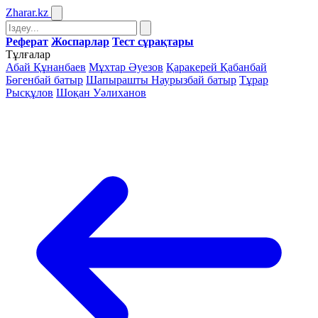
Zharar
.kz
Реферат
Жоспарлар
Тест сұрақтары
Тұлғалар
Абай Құнанбаев
Мұхтар Әуезов
Қаракерей Қабанбай
Бөгенбай батыр
Шапырашты Наурызбай батыр
Тұрар
Рысқұлов
Шоқан Уәлиханов