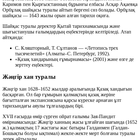
Каримов пен Қырғызстанның бұрынғы елбасы Асқар Ақаевқа
Орбұлақ шайқасы туралы айтып бергені сөз болады. Орбұлақ
шайқасы —
1643 жылы
орын алған тарихи оқиға.
Шайқас туралы деректер Қытай тарихнамасында және
шығыстанушы ғалымдардың еңбектерінде келтіріледі. Атап
айтқанда:
С. Кляшторный, Т. Сұлтанов
—
«Летопись трех
тысячелетий»
(Алматы–С. Петербург, 1992).
«Қазақ хандарының ғұмырнамасы»
(2001) және өзге де
зерттеу еңбектері.
Жәңгір хан туралы
Жәңгір хан
1628–1652
жылдар аралығында Қазақ хандығын
басқарған. Ол бар ғұмырын қалмақтың қазақ жеріне
бағытталған экспансиясына қарсы күреске арнаған ұлт
тарихындағы аяулы тұлғалардың бірі.
ХVII ғасырда өмір сүрген ойрат ғалымы
Зая-Пандит
өмірнамасында: Жәңгір ханның жасы ұлғайған шағында (1652
ж.) қалмақтың 17 жастағы жас батыры
Галданмен
(Галдан-
Бошықты болуы ықтимал) жекпе-жекте мерт болғаны туралы
дерек айтылады.