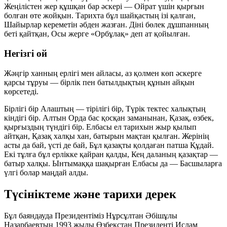
Жеңілістен жер құшқан бар әскері — Ойрат үшін қырғын
болған өте жойқын. Тарихта бұл шайқастың ізі қалған,
Шайырлар кереметін әбден жазған. Діні бөлек дұшпанның
беті қайтқан, Осы жерге «Орбұлақ» деп ат қойылған.
Негізгі ой
Жәңгір ханның ерлігі мен айласы, аз қолмен көп әскерге
қарсы тұруы —
бірлік пен батылдықтың
құнын айқын
көрсетеді.
Бірлігі бір Алаштың — тірілігі бір, Түрік тектес халықтың
кіндігі бір. Алтын Орда бас қосқан заманынан, Қазақ, өзбек,
қырғыздың түндігі бір. Елбасы ел тарихын жыр қылып
айтқан, Қазақ халқы хан, батырын мақтан қылған. Жерінің
асты да бай, үсті де бай, Бұл қазақты қолдаған патша Құдай.
Екі тұлға бұл ерлікке қайран қалды, Кең даланың қазақтар —
батыр халқы. Ынтымаққа шақырған Елбасы да — Басшыларға
үлгі болар маңдай алды.
Түсініктеме және тарихи дерек
Бұл баяндауда Президентіміз Нұрсұлтан Әбішұлы
Назарбаевтың 1993 жылы Өзбекстан Президенті Ислам