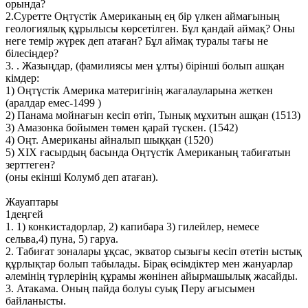
орында?
2.Суретте Оңтүстік Американың ең бір үлкен аймағының
геологиялық құрылысы көрсетілген. Бұл қандай аймақ? Оны
неге темір жүрек деп атаған? Бұл аймақ туралы тағы не
білесіңдер?
3. . Жазыңдар, (фамилиясы мен ұлты) бірінші болып ашқан
кімдер:
1) Оңтүстік Америка материгінің жағалауларына жеткен
(аралдар емес-1499 )
2) Панама мойнағын кесіп өтіп, Тынық мұхитын ашқан (1513)
3) Амазонка бойымен төмен қарай түскен. (1542)
4) Оңт. Американы айналып шыққан (1520)
5) XIX ғасырдың басында Оңтүстік Американың табиғатын
зерттеген?
(оны екінші Колумб деп атаған).
Жауаптары
1деңгей
1. 1) конкистадорлар, 2) капибара 3) гилейлер, немесе
сельва,4) пуна, 5) гаруа.
2. Табиғат зоналары ұқсас, экватор сызығы кесіп өтетін ыстық
құрлықтар болып табылады. Бірақ өсімдіктер мен жануарлар
әлемінің түрлерінің құрамы жөнінен айырмашылық жасайды.
3. Атакама. Оның пайда болуы суық Перу ағысымен
байланысты.