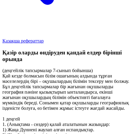
Қазақша рефераттар
Қазір оларды өндіруден қандай елдер бірінші
орында
(деңгейлік тапсырмалар 7-сынып бойынша)
Қай кезде болмасын білім ошағының алдында тұрған
мәселелердің бірі – оқушылардың білімін тексеру мен болжау.
Бұл деңгейлік тапсырмалар бір жағынан оқушыларды
география пәніне қызықтырып ынталандырса, екінші
жағынан оқушылардың білімін объективті бағалауға
мүмкіндік береді. Сонымен қатар оқушыларды географиялық
ізденісте болуға, өз бетімен жұмыс істеуге жағдай жасайды.
1 деңгей
1. (Анықтама - сөздер) қалай аталатынын жазыңдар:
1) Жаңа Дүниені жаулап алған испандықтар.