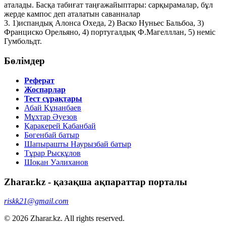
аталады. Басқа табиғат таңғажайыптары: сарқырамалар, бұл
жерде кампос деп аталатын саванналар
3. 1)испандық Алонса Охеда, 2) Васко Нуньес Бальбоа, 3)
Франциско Орельяно, 4) португалдық Ф.Магелллан, 5) неміс
Гумбольдт.
Бөлімдер
Реферат
Жоспарлар
Тест сұрақтары
Абай Құнанбаев
Мұхтар Әуезов
Қаракерей Қабанбай
Бөгенбай батыр
Шапырашты Наурызбай батыр
Тұрар Рысқұлов
Шоқан Уәлиханов
Zharar.kz - қазақша ақпараттар порталы
riskk21@gmail.com
© 2026 Zharar.kz. All rights reserved.