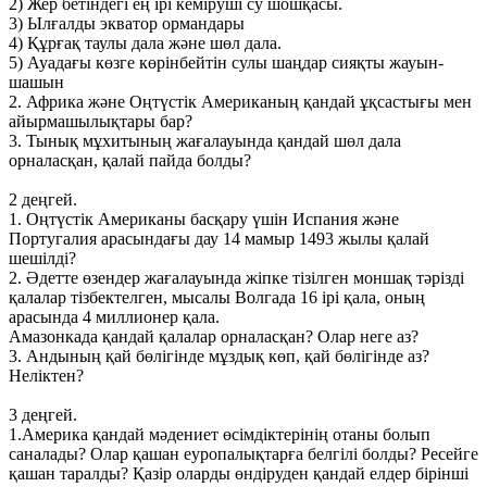
2) Жер бетіндегі ең ірі кеміруші су шошқасы.
3) Ылғалды экватор ормандары
4) Құрғақ таулы дала және шөл дала.
5) Ауадағы көзге көрінбейтін сулы шаңдар сияқты жауын-
шашын
2. Африка және Оңтүстік Американың қандай ұқсастығы мен
айырмашылықтары бар?
3. Тынық мұхитының жағалауында қандай шөл дала
орналасқан, қалай пайда болды?
2 деңгей.
1. Оңтүстік Американы басқару үшін Испания және
Португалия арасындағы дау 14 мамыр 1493 жылы қалай
шешілді?
2. Әдетте өзендер жағалауында жіпке тізілген моншақ тәрізді
қалалар тізбектелген, мысалы Волгада 16 ірі қала, оның
арасында 4 миллионер қала.
Амазонкада қандай қалалар орналасқан? Олар неге аз?
3. Андының қай бөлігінде мұздық көп, қай бөлігінде аз?
Неліктен?
3 деңгей.
1.Америка қандай мәдениет өсімдіктерінің отаны болып
саналады? Олар қашан еуропалықтарға белгілі болды? Ресейге
қашан таралды? Қазір оларды өндіруден қандай елдер бірінші