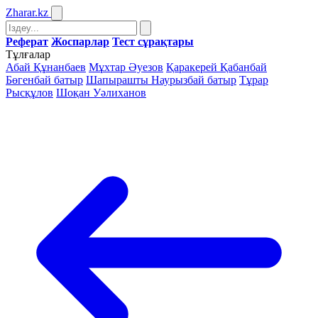
Zharar
.kz
Реферат
Жоспарлар
Тест сұрақтары
Тұлғалар
Абай Құнанбаев
Мұхтар Әуезов
Қаракерей Қабанбай
Бөгенбай батыр
Шапырашты Наурызбай батыр
Тұрар
Рысқұлов
Шоқан Уәлиханов