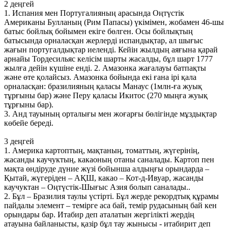
2 деңгей
1. Испания мен Португалияның арасында Оңтүстік
Американы Булланың (Рим Папасы) үкімімен, жобамен 46-шы
батыс бойлық бойымен екіге бөлген. Осы бойлықтың
батысында орналасқан жерлерді испандықтар, ал шығыс
жағын португалдықтар иеленді. Кейін жылдың аяғына қарай
арнайы Тордесильяс келісім шарты жасалды, бұл шарт 1777
жылға дейін күшіне енді. 2. Амазонка жағалауы батпақты
және өте қолайсыз. Амазонка бойында екі ғана ірі қала
орналасқан: бразилияның қаласы Манаус (1млн-ға жуық
тұрғыны бар) және Перу қаласы Икитос (270 мыңға жуық
тұрғыны бар).
3. Анд тауының орталығы мен жоғарғы бөлігінде мұздықтар
көбейе береді.
3 деңгей
1. Америка картоптың, мақтаның, томаттың, жүгерінің,
жасанды каучуктың, какаоның отаны саналады. Картоп пен
мақта өндіруде дүние жүзі бойынша алдыңғы орындарда –
Қытай, жүгеріден – АҚШ, какао – Кот-д-Ивуар, жасанды
каучуктан – Оңтүстік-Шығыс Азия болып саналады..
2. Бұл – Бразилия таулы үстірті. Бұл жерде рекордтық құрамы
пайдалы элемент – темірге аса бай, темір рудасының бай кен
орындары бар. Итабир деп аталатын жергілікті жердің
атауына байланысты, қазір бұл тау жынысы - итабирит деп