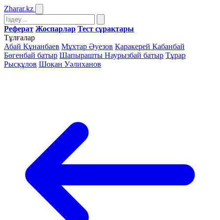
Zharar
.kz
Реферат
Жоспарлар
Тест сұрақтары
Тұлғалар
Абай Құнанбаев
Мұхтар Әуезов
Қаракерей Қабанбай
Бөгенбай батыр
Шапырашты Наурызбай батыр
Тұрар
Рысқұлов
Шоқан Уәлиханов