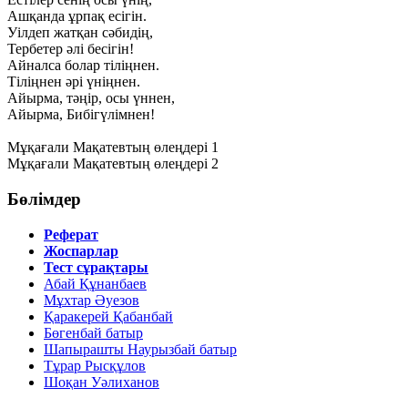
Ашқанда ұрпақ есігін.
Уілдеп жатқан сәбидің,
Тербетер әлі бесігін!
Айналса болар тіліңнен.
Тіліңнен әрі үніңнен.
Айырма, тәңір, осы үннен,
Айырма, Бибігүлімнен!
Мұқағали Мақатевтың өлеңдері 1
Мұқағали Мақатевтың өлеңдері 2
Бөлімдер
Реферат
Жоспарлар
Тест сұрақтары
Абай Құнанбаев
Мұхтар Әуезов
Қаракерей Қабанбай
Бөгенбай батыр
Шапырашты Наурызбай батыр
Тұрар Рысқұлов
Шоқан Уәлиханов