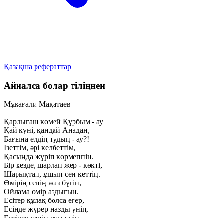
Қазақша рефераттар
Айналса болар тіліңнен
Мұқағали Мақатаев
Қарлығаш көмей Құрбым - ау
Қай күні, қандай Анадан,
Бағына елдің тудың - ау?!
Ізеттім, әрі келбеттім,
Қасыңда жүріп көрмеппін.
Бір кезде, шарлап жер - көкті,
Шарықтап, ұшып сен кеттің.
Өмірің сенің жаз бүгін,
Ойлама өмір аздығын.
Есітер құлақ болса егер,
Есінде жүрер назды үнің.
Естілер сенің осы үнің,