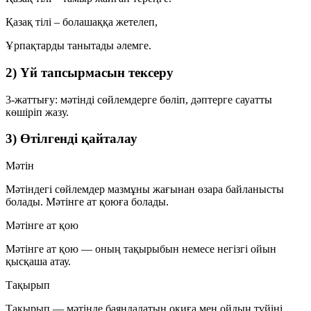
Қазақ тілі – болашаққа жетелеп,
Ұрпақтарды танытады әлемге.
2) Үй тапсырмасын тексеру
3-жаттығу:
мәтінді сөйлемдерге бөліп, дәптерге сауатты
көшіріп жазу.
3) Өтілгенді қайталау
Мәтін
Мәтіндегі сөйлемдер мазмұны жағынан өзара байланысты
болады. Мәтінге ат қоюға болады.
Мәтінге ат қою
Мәтінге ат қою — оның тақырыбын немесе негізгі ойын
қысқаша атау.
Тақырып
Тақырып — мәтінде баяндалатын оқиға мен ойдың түйіні.