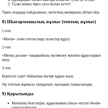
Түлкі немен бірге суға батып кетті?
Тірек сөздерді пайдаланып, ертегінің мазмұнын айтып бер.
8) Шығармашылық жұмыс (топтық жұмыс)
1-топ
«Мәтін» сөзін топтастыру (кластер құру).
2-топ
«Менің досым» тақырыбына әңгімелеу мәтінін құрастырып
жазу.
3-топ
Берілген сурет бойынша әңгіме құрап жазу.
Әр топтың жұмысы тыңдалып, қысқаша талқыланады.
9) Қорытынды
Мәтіннің белгілерін, құрылымын (басы–негізгі бөлім–
соңы) қайталау.