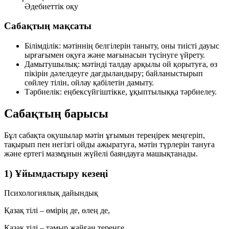
Әдебиеттік оқу
Сабақтың мақсаты
Білімділік:
мәтіннің белгілерін таныту, оны тиісті дауыс
ырғағымен оқуға және мағынасын түсінуге үйрету.
Дамытушылық:
мәтінді талдау арқылы ой қорытуға, өз
пікірін дәлелдеуге дағдыландыру; байланыстырып
сөйлеу тілін, ойлау қабілетін дамыту.
Тәрбиелік:
еңбексүйгіштікке, ұқыптылыққа тәрбиелеу.
Сабақтың барысы
Бұл сабақта оқушылар мәтін ұғымын тереңірек меңгеріп,
тақырып пен негізгі ойды ажыратуға, мәтін түрлерін тануға
және ертегі мазмұнын жүйелі баяндауға машықтанады.
1) Ұйымдастыру кезеңі
Психологиялық дайындық
Қазақ тілі – өмірің де, өлең де,
Қазақ тілі – тамыр жайған тереңге.