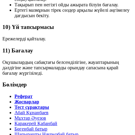
Тақырып пен негізгі ойды ажырата білуін бағалау.
Ертегі мазмұнын тірек сөздер арқылы жүйелі әңгімелеу
дағдысын бекіту.
10) Үй тапсырмасы
Ережелерді қайталау.
11) Бағалау
Оқушылардың сабақтағы белсенділігіне, жауаптарының
дәлдігіне және тапсырмаларды орындау сапасына қарай
бағалау жүргізіледі.
Бөлімдер
Реферат
Жоспарлар
Тест сұрақтары
Абай Құнанбаев
Мұхтар Әуезов
Қаракерей Қабанбай
Бөгенбай батыр
Шапырашты Наурызбай батыр