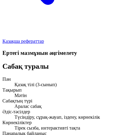
Қазақша рефераттар
Ертегі мазмұнын әңгімелету
Сабақ туралы
Пән
Қазақ тілі (3-сынып)
Тақырып
Мәтін
Сабақтың түрі
Аралас сабақ
Әдіс-тәсілдер
Түсіндіру, сұрақ-жауап, іздену, көрнекілік
Көрнекіліктер
Тірек сызба, интерактивті тақта
Пәнаралық байланыс