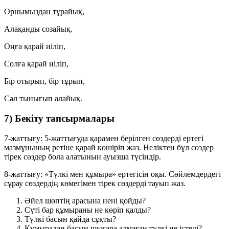
Орнымыздан тұрайық,
Алақанды созайық.
Оңға қарай иіліп,
Солға қарай иіліп,
Бір отырып, бір тұрып,
Сәл тынығып алайық.
7) Бекіту тапсырмалары
7-жаттығу:
5-жаттығуда қарамен берілген сөздерді ертегі
мазмұнының ретіне қарай көшіріп жаз. Неліктен бұл сөздер
тірек сөздер бола алатынын ауызша түсіндір.
8-жаттығу:
«Түлкі мен құмыра» ертегісін оқы. Сөйлемдердегі
сұрау сөздердің көмегімен тірек сөздерді тауып жаз.
Әйел шөптің арасына нені қойды?
Сүті бар құмыраны не көріп қалды?
Түлкі басын қайда сұқты?
Құмырадан басын шығара алмаған түлкі не істеді?