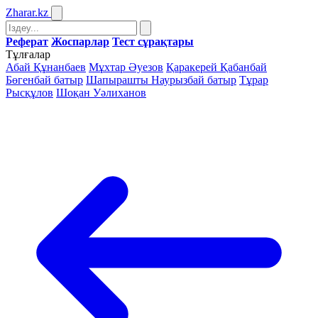
Zharar
.kz
Реферат
Жоспарлар
Тест сұрақтары
Тұлғалар
Абай Құнанбаев
Мұхтар Әуезов
Қаракерей Қабанбай
Бөгенбай батыр
Шапырашты Наурызбай батыр
Тұрар
Рысқұлов
Шоқан Уәлиханов