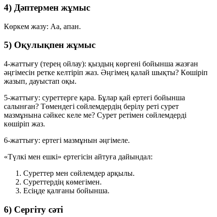
4) Дәптермен жұмыс
Көркем жазу:
Аа
,
апан
.
5) Оқулықпен жұмыс
4-жаттығу (терең ойлау):
қыздың көргені бойынша жазған
әңгімесін ретке келтіріп жаз. Әңгімең қалай шықты? Көшіріп
жазып, дауыстап оқы.
5-жаттығу:
суреттерге қара. Бұлар қай ертегі бойынша
салынған? Төмендегі сөйлемдердің берілу реті сурет
мазмұнына сәйкес келе ме? Сурет ретімен сөйлемдерді
көшіріп жаз.
6-жаттығу:
ертегі мазмұнын әңгімеле.
«Түлкі мен ешкі» ертегісін айтуға дайындал:
Суреттер мен сөйлемдер арқылы.
Суреттердің көмегімен.
Есіңде қалғаны бойынша.
6) Сергіту сәті