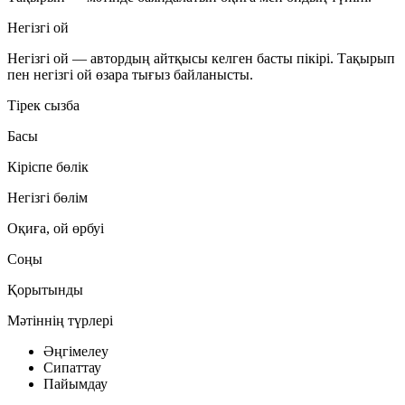
Негізгі ой
Негізгі ой — автордың айтқысы келген басты пікірі. Тақырып
пен негізгі ой өзара тығыз байланысты.
Тірек сызба
Басы
Кіріспе бөлік
Негізгі бөлім
Оқиға, ой өрбуі
Соңы
Қорытынды
Мәтіннің түрлері
Әңгімелеу
Сипаттау
Пайымдау