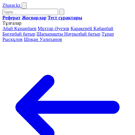
Zharar
.kz
Реферат
Жоспарлар
Тест сұрақтары
Тұлғалар
Абай Құнанбаев
Мұхтар Әуезов
Қаракерей Қабанбай
Бөгенбай батыр
Шапырашты Наурызбай батыр
Тұрар
Рысқұлов
Шоқан Уәлиханов