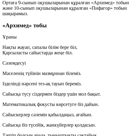
Ортаға 9-сынып оқушыларынан құралған
«Архимед»
тобын
және 10-сынып оқушыларынан құралған
«Пифагор»
тобын
шақырамыз.
«Архимед» тобы
Ұраны
Нақты жауап, сапалы білім бере біл,
Қарсыласты сайыстарда жеңе біл.
Сәлемдесуі
Мәселенің түйінін мазмұннан білеміз.
Ізделінді нәрсені тез-ақ тауып береміз.
Сайысқа түсу сіздермен біздер үшін мол бақыт.
Математикалық фокусты көрсетуге біз дайын.
Сайыскерлер сәлемін қабылдаңыз, ағайын.
Сайысқа біз түсейік, жанкүйерлер қолдасын.
Тәртіп болсын арада, тыныштықты сақтайық.