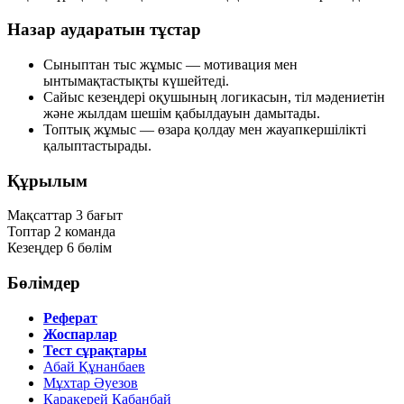
Назар аударатын тұстар
Сыныптан тыс жұмыс — мотивация мен
ынтымақтастықты күшейтеді.
Сайыс кезеңдері оқушының логикасын, тіл мәдениетін
және жылдам шешім қабылдауын дамытады.
Топтық жұмыс — өзара қолдау мен жауапкершілікті
қалыптастырады.
Құрылым
Мақсаттар
3 бағыт
Топтар
2 команда
Кезеңдер
6 бөлім
Бөлімдер
Реферат
Жоспарлар
Тест сұрақтары
Абай Құнанбаев
Мұхтар Әуезов
Қаракерей Қабанбай