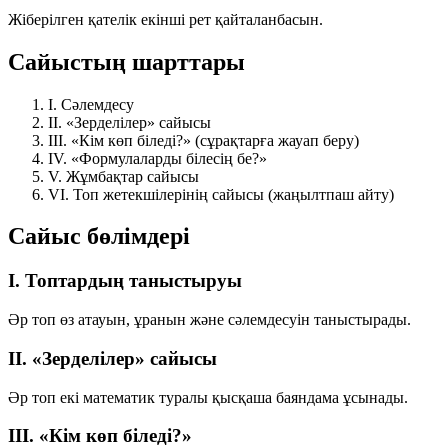
Жіберілген қателік екінші рет қайталанбасын.
Сайыстың шарттары
I.
Сәлемдесу
II.
«Зерделілер» сайысы
III.
«Кім көп біледі?» (сұрақтарға жауап беру)
IV.
«Формулаларды білесің бе?»
V.
Жұмбақтар сайысы
VI.
Топ жетекшілерінің сайысы (жаңылтпаш айту)
Сайыс бөлімдері
I. Топтардың таныстыруы
Әр топ өз атауын, ұранын және сәлемдесуін таныстырады.
II. «Зерделілер» сайысы
Әр топ екі математик туралы қысқаша баяндама ұсынады.
III. «Кім көп біледі?»