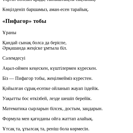
Көңілденіп баршамыз, аман-есен тарайық.
«Пифагор» тобы
Ұраны
Қандай сынақ болса да беріспе,
Әрқашанда жеңіске ұмтыла біл.
Сәлемдесуі
Ақыл-оймен кеңескен, күштілермен күрескен.
Біз — Пифагор тобы, жеңілмейміз күрестен.
Қойылған сұрақ-есепке ойланып жауап іздейік.
Уақытты бос өткізбей, лезде шешіп берейік.
Математика сырларын білсек, достым, заңдарын.
Формула мен қағиданы ойға жаттап алайық.
Ұтсақ та, ұтылсақ та, реніш бола көрмесін.