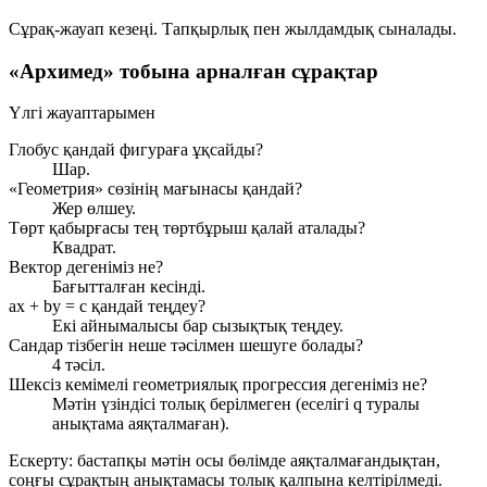
Сұрақ-жауап кезеңі. Тапқырлық пен жылдамдық сыналады.
«Архимед» тобына арналған сұрақтар
Үлгі жауаптарымен
Глобус қандай фигураға ұқсайды?
Шар.
«Геометрия» сөзінің мағынасы қандай?
Жер өлшеу.
Төрт қабырғасы тең төртбұрыш қалай аталады?
Квадрат.
Вектор дегеніміз не?
Бағытталған кесінді.
ax + by = c қандай теңдеу?
Екі айнымалысы бар сызықтық теңдеу.
Сандар тізбегін неше тәсілмен шешуге болады?
4 тәсіл.
Шексіз кемімелі геометриялық прогрессия дегеніміз не?
Мәтін үзіндісі толық берілмеген (еселігі q туралы
анықтама аяқталмаған).
Ескерту: бастапқы мәтін осы бөлімде аяқталмағандықтан,
соңғы сұрақтың анықтамасы толық қалпына келтірілмеді.