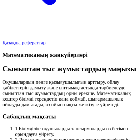
Қазақша рефераттар
Математиканың жанкүйерлері
Сыныптан тыс жұмыстардың маңызы
Оқушылардың пәнге қызығушылығын арттыру, ойлау
қабілеттерін дамыту және ынтымақтастыққа тәрбиелеуде
сыныптан тыс жұмыстардың орны ерекше. Математикалық
кештер білімді тереңдетіп қана қоймай, шығармашылық
ойлауды дамытады, өз ойын нақты жеткізуге үйретеді.
Сабақтың мақсаты
1
Білімділік:
оқушыларды тапсырмаларды өз бетімен
орындауға үйрету.
2
Дамытушылық:
оқушылардың жеке ерекшеліктерін