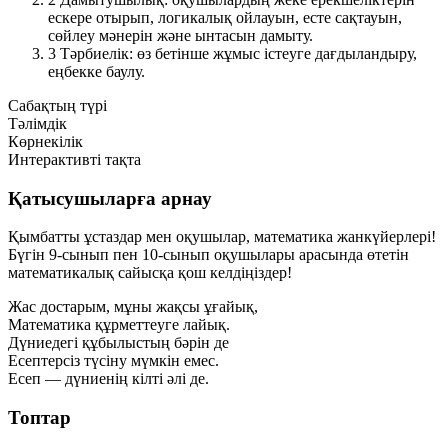
ескере отырып, логикалық ойлауын, есте сақтауын,
сөйлеу мәнерін және ынтасын дамыту.
3
Тәрбиелік:
өз бетінше жұмыс істеуге дағдыландыру,
еңбекке баулу.
Сабақтың түрі
Тәлімдік
Көрнекілік
Интерактивті тақта
Қатысушыларға арнау
Қымбатты ұстаздар мен оқушылар, математика жанкүйерлері!
Бүгін 9-сынып пен 10-сынып оқушылары арасында өтетін
математикалық сайысқа қош келдіңіздер!
Жас достарым, мұны жақсы ұғайық,
Математика құрметтеуге лайық.
Дүниедегі құбылыстың бәрін де
Есептерсіз түсіну мүмкін емес.
Есеп — дүниенің кілті әлі де.
Топтар