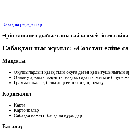
Қазақша рефераттар
Әріп санымен дыбыс саны сай келмейтін сөз ойла
Сабақтан тыс жұмыс: «Сөзстан еліне са
Мақсаты
Оқушылардың қазақ тілін оқуға деген қызығушылығын а
Ойлану арқылы жауапты нақты, сауатты жеткізе білуге ж
Грамматикалық білім деңгейін байқап, бекіту.
Көрнекілігі
Карта
Карточкалар
Сабаққа қажетті басқа да құралдар
Бағалау