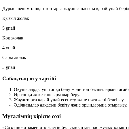
Дұрыс шешім тапқан топтарға жауап сапасына қарай ұпай беріл
Қызыл жолақ
5 ұпай
Көк жолақ
4 ұпай
Сары жолақ
3 ұпай
Сабақтың өту тәртібі
Оқушыларды үш топқа бөлу және топ басшыларын тағайы
Әр топқа жеке тапсырмалар беру.
Жауаптарға қарай ұпай есептеу және нәтижені белгілеу.
Әділқазылар алқасын бекіту және орындарына отырғызу.
Мұғалімнің кіріспе сөзі
«Сөзстан» атымен өткізілетін бұл сыныптан тыс жұмыс қазақ ті