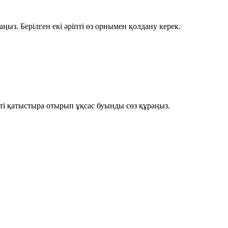
аңыз. Берілген екі әріпті өз орнымен қолдану керек.
пті қатыстыра отырып ұқсас буынды сөз құраңыз.