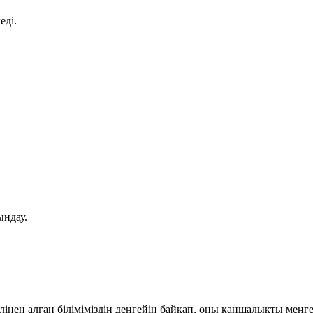
еді.
ндау.
лінен алған біліміміздің деңгейін байқап, оны қаншалықты меңге