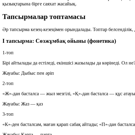
қызықтарына бірге саяхат жасайық.
Тапсырмалар топтамасы
Әр тапсырма кезең-кезеңімен орындалады. Топтар белсенділік
I тапсырма: Сөзжұмбақ ойыны (фонетика)
1-топ
Бірі айтылады да естіледі, екіншісі жазылады да көрінеді. Ол не
Жауабы: Дыбыс пен әріп
2-топ
«Ж»-дан басталса — жыл мезгілі, «Қ»-дан басталса — құс атауы
Жауабы: Жаз — қаз
3-топ
«К»-ден басталсам, маған қарап сабақ айтады; «П»-дан басталса
Жауабы: Карта — парта