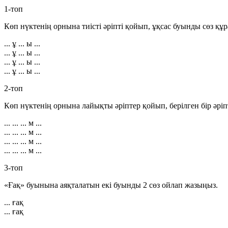
1-топ
Көп нүктенің орнына тиісті әріпті қойып, ұқсас буынды сөз құр
... ұ ... ы ...
... ұ ... ы ...
... ұ ... ы ...
... ұ ... ы ...
2-топ
Көп нүктенің орнына лайықты әріптер қойып, берілген бір әрі
... ... ... м ...
... ... ... м ...
... ... ... м ...
... ... ... м ...
3-топ
«Ғақ» буынына аяқталатын екі буынды 2 сөз ойлап жазыңыз.
... ғақ
... ғақ