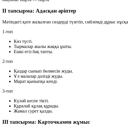
II тапсырма: Адасқан әріптер
Мәтіндегі қате жазылған сөздерді түзетіп, сөйлемді дұрыс нұсқ
1-топ
Көз түсті.
Тырмалар жылы жаққа ұшты.
Ешкі егіз бақ тапты.
2-топ
Қаздар сынып бөлмесін жуды.
Ұл малалар дәлізді жуды.
Марат қыныпқа кенді.
3-топ
Күләй кеспе тікті.
Құралай құлақ құрады.
Жамал сурет қалды.
III тапсырма: Карточкамен жұмыс