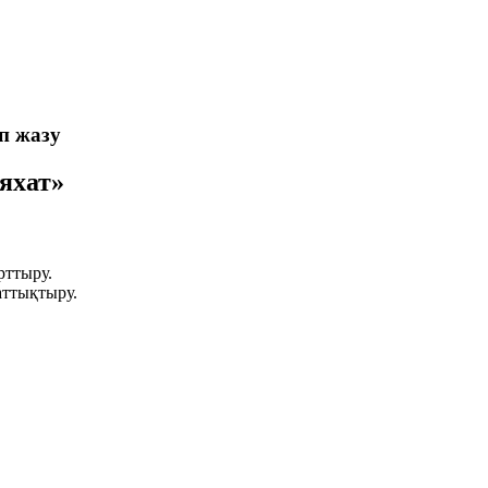
п жазу
яхат»
рттыру.
аттықтыру.