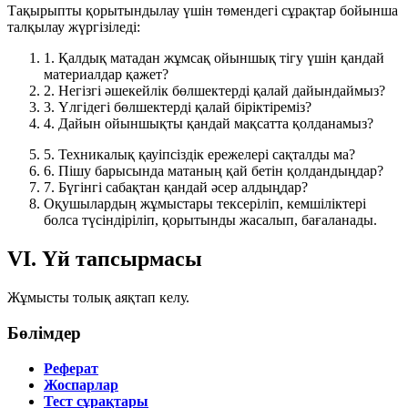
Тақырыпты қорытындылау үшін төмендегі сұрақтар бойынша
талқылау жүргізіледі:
1.
Қалдық матадан жұмсақ ойыншық тігу үшін қандай
материалдар қажет?
2.
Негізгі әшекейлік бөлшектерді қалай дайындаймыз?
3.
Үлгідегі бөлшектерді қалай біріктіреміз?
4.
Дайын ойыншықты қандай мақсатта қолданамыз?
5.
Техникалық қауіпсіздік ережелері сақталды ма?
6.
Пішу барысында матаның қай бетін қолдандыңдар?
7.
Бүгінгі сабақтан қандай әсер алдыңдар?
Оқушылардың жұмыстары тексеріліп, кемшіліктері
болса түсіндіріліп, қорытынды жасалып, бағаланады.
VI. Үй тапсырмасы
Жұмысты толық аяқтап келу.
Бөлімдер
Реферат
Жоспарлар
Тест сұрақтары