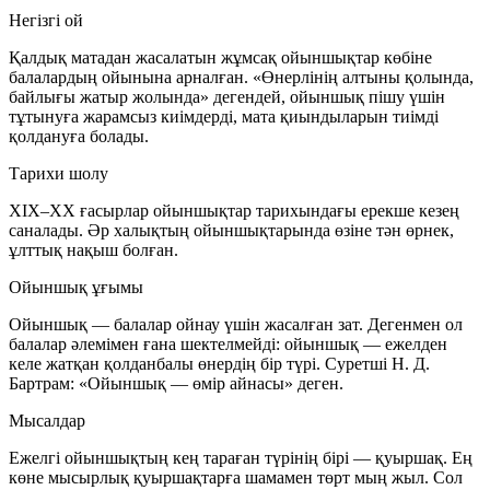
Негізгі ой
Қалдық матадан жасалатын жұмсақ ойыншықтар көбіне
балалардың ойынына арналған. «Өнерлінің алтыны қолында,
байлығы жатыр жолында» дегендей, ойыншық пішу үшін
тұтынуға жарамсыз киімдерді, мата қиындыларын тиімді
қолдануға болады.
Тарихи шолу
XIX–XX ғасырлар ойыншықтар тарихындағы ерекше кезең
саналады. Әр халықтың ойыншықтарында өзіне тән өрнек,
ұлттық нақыш болған.
Ойыншық ұғымы
Ойыншық — балалар ойнау үшін жасалған зат. Дегенмен ол
балалар әлемімен ғана шектелмейді: ойыншық — ежелден
келе жатқан қолданбалы өнердің бір түрі. Суретші Н. Д.
Бартрам: «Ойыншық — өмір айнасы» деген.
Мысалдар
Ежелгі ойыншықтың кең тараған түрінің бірі — қуыршақ. Ең
көне мысырлық қуыршақтарға шамамен төрт мың жыл. Сол