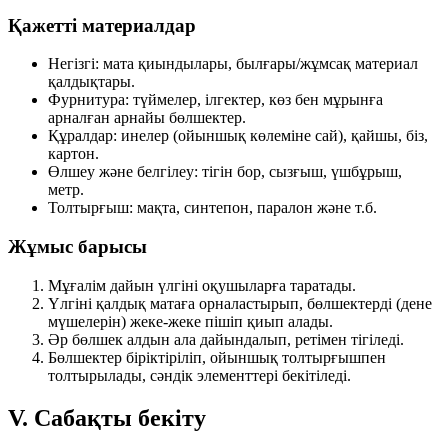
Қажетті материалдар
Негізгі:
мата қиындылары, былғары/жұмсақ материал
қалдықтары.
Фурнитура:
түймелер, ілгектер, көз бен мұрынға
арналған арнайы бөлшектер.
Құралдар:
инелер (ойыншық көлеміне сай), қайшы, біз,
картон.
Өлшеу және белгілеу:
тігін бор, сызғыш, үшбұрыш,
метр.
Толтырғыш:
мақта, синтепон, паралон және т.б.
Жұмыс барысы
Мұғалім дайын үлгіні оқушыларға таратады.
Үлгіні қалдық матаға орналастырып, бөлшектерді (дене
мүшелерін) жеке-жеке пішіп қиып алады.
Әр бөлшек алдын ала дайындалып, ретімен тігіледі.
Бөлшектер біріктіріліп, ойыншық толтырғышпен
толтырылады, сәндік элементтері бекітіледі.
V. Сабақты бекіту