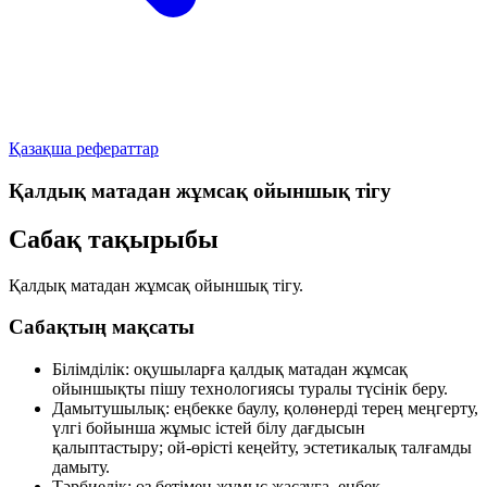
Қазақша рефераттар
Қалдық матадан жұмсақ ойыншық тігу
Сабақ тақырыбы
Қалдық матадан жұмсақ ойыншық тігу.
Сабақтың мақсаты
Білімділік:
оқушыларға қалдық матадан жұмсақ
ойыншықты пішу технологиясы туралы түсінік беру.
Дамытушылық:
еңбекке баулу, қолөнерді терең меңгерту,
үлгі бойынша жұмыс істей білу дағдысын
қалыптастыру; ой-өрісті кеңейту, эстетикалық талғамды
дамыту.
Тәрбиелік:
өз бетімен жұмыс жасауға, еңбек