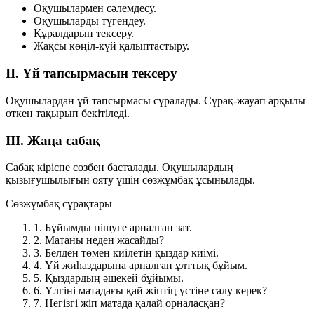
Оқушылармен сәлемдесу.
Оқушыларды түгендеу.
Құралдарын тексеру.
Жақсы көңіл-күй қалыптастыру.
II. Үй тапсырмасын тексеру
Оқушылардан үй тапсырмасы сұралады. Сұрақ-жауап арқылы
өткен тақырып бекітіледі.
III. Жаңа сабақ
Сабақ кіріспе сөзбен басталады. Оқушылардың
қызығушылығын ояту үшін сөзжұмбақ ұсынылады.
Сөзжұмбақ сұрақтары
1.
Бұйымды пішуге арналған зат.
2.
Матаны неден жасайды?
3.
Белден төмен киілетін қыздар киімі.
4.
Үй жиһаздарына арналған ұлттық бұйым.
5.
Қыздардың әшекей бұйымы.
6.
Үлгіні матадағы қай жіптің үстіне салу керек?
7.
Негізгі жіп матада қалай орналасқан?