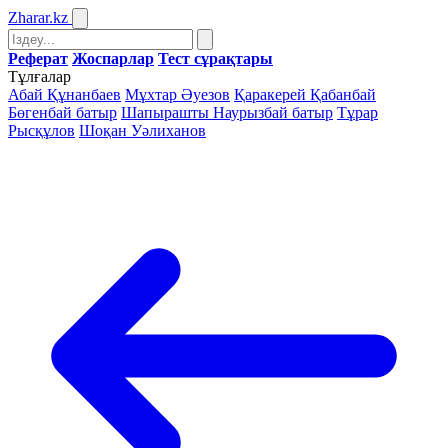
Zharar
.kz
Реферат
Жоспарлар
Тест сұрақтары
Тұлғалар
Абай Құнанбаев
Мұхтар Әуезов
Қаракерей Қабанбай
Бөгенбай батыр
Шапырашты Наурызбай батыр
Тұрар
Рысқұлов
Шоқан Уәлиханов