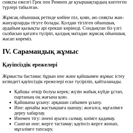
сияқты ежелгі Грек пен Римнен де қуыршақтардың көптеген
түрлері табылған.
Жұмсақ ойыншық ретінде көбіне піл, қоян, аю сияқты жан-
жануарларды тігуге болады. Қолдан тігілген ойыншық
әрдайым қызықты әрі ерекше көрінеді. Сондықтан біз үлгі
сызбасын қағазға түсіріп, қалдық матадан жұмсақ ойыншық
жасап көреміз.
IV. Сарамандық жұмыс
Қауіпсіздік ережелері
Жұмысты бастамас бұрын ине және қайшымен жұмыс істеу
кезіндегі қауіпсіздік ережелері еске түсіріліп, қайталанады.
Қайшы:
өткір болуы керек; жүзін жабық күйде ұстап,
партаның оң жағына қою.
Қайшыны ұсыну:
әрқашан сабымен ұсыну.
Ине:
арнайы жастықшаға шаншу; жоғалса, мұғалімге
дереу хабарлау.
Инемен тігу:
инені ауызға салмау, киімге қадамау.
Сынған ине:
жерге тастамау; қауіпсіз жерге жинап,
мұғалімге тапсыру.