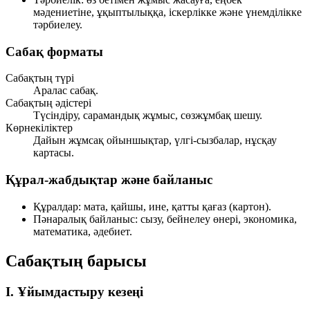
мәдениетіне, ұқыптылыққа, іскерлікке және үнемділікке
тәрбиелеу.
Сабақ форматы
Сабақтың түрі
Аралас сабақ.
Сабақтың әдістері
Түсіндіру, сарамандық жұмыс, сөзжұмбақ шешу.
Көрнекіліктер
Дайын жұмсақ ойыншықтар, үлгі-сызбалар, нұсқау
картасы.
Құрал-жабдықтар және байланыс
Құралдар:
мата, қайшы, ине, қатты қағаз (картон).
Пәнаралық байланыс:
сызу, бейнелеу өнері, экономика,
математика, әдебиет.
Сабақтың барысы
I. Ұйымдастыру кезеңі