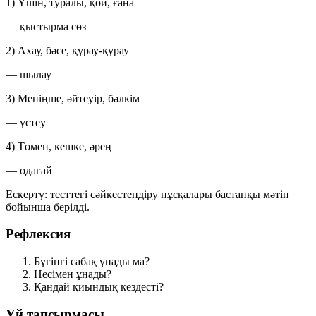
1) Үшін, туралы, қой, ғана
— қыстырма сөз
2) Ахау, бәсе, құрау-құрау
— шылау
3) Меніңше, әйтеуір, бәлкім
— үстеу
4) Төмен, кешке, әрең
— одағай
Ескерту: тесттегі сәйкестендіру нұсқалары бастапқы мәтін
бойынша берілді.
Рефлексия
Бүгінгі сабақ ұнады ма?
Несімен ұнады?
Қандай қиындық кездесті?
Үй тапсырмасы