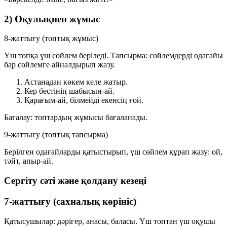
2) Оқулықпен жұмыс
8-жаттығу (топтық жұмыс)
Үш топқа үш сөйлем беріледі. Тапсырма: сөйлемдерді одағайы
бар сөйлемге айналдырып жазу.
Астанадан көкем келе жатыр.
Кер бестінің шабысын-ай.
Қарағым-ай, білмейді екенсің ғой.
Бағалау:
топтардың жұмысы бағаланады.
9-жаттығу (топтық тапсырма)
Берілген одағайларды қатыстырып, үш сөйлем құрап жазу:
ой
,
тәйт
,
апыр-ай
.
Сергіту сәті және қолдану кезеңі
7-жаттығу (сахналық көрініс)
Қатысушылар: дәрігер, анасы, баласы. Үш топтан үш оқушы