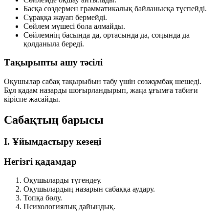
Басқа сөздермен грамматикалық байланысқа түспейді.
Сұраққа жауап бермейді.
Сөйлем мүшесі бола алмайды.
Сөйлемнің басында да, ортасында да, соңында да
қолданыла береді.
Тақырыпты ашу тәсілі
Оқушылар сабақ тақырыбын табу үшін сөзжұмбақ шешеді.
Бұл қадам назарды шоғырландырып, жаңа ұғымға табиғи
кіріспе жасайды.
Сабақтың барысы
I. Ұйымдастыру кезеңі
Негізгі қадамдар
Оқушыларды түгендеу.
Оқушылардың назарын сабаққа аудару.
Топқа бөлу.
Психологиялық дайындық.