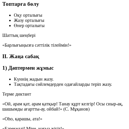
Топтарға бөлу
Оқу орталығы
Жазу орталығы
Өнер орталығы
Шаттық шеңбері
«Барлығыңызға сәттілік тілеймін!»
II. Жаңа сабақ
1) Дәптермен жұмыс
Күннің жадын жазу.
Тақтадағы сөйлемдерден одағайларды теріп жазу.
Терме диктант
«Ой, арам қат, арам қатқыр! Танау құрт келгір! Осы сиыр-ақ,
шашымды ағартты-ау, ойбай!»
(С. Мұқанов)
«Оһо, қарашы, ата!»
«Бәрекелді! Міне, нағыз жігіт!»