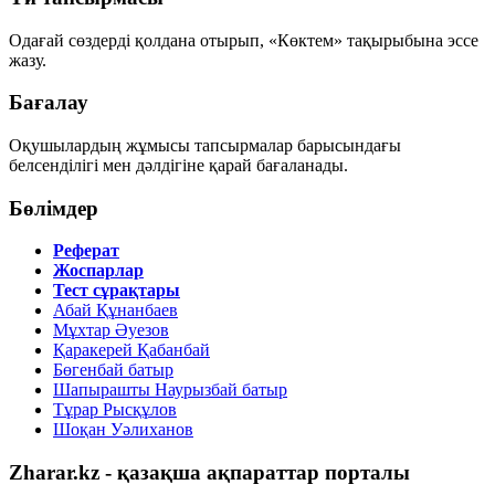
Одағай сөздерді қолдана отырып, «Көктем» тақырыбына эссе
жазу.
Бағалау
Оқушылардың жұмысы тапсырмалар барысындағы
белсенділігі мен дәлдігіне қарай бағаланады.
Бөлімдер
Реферат
Жоспарлар
Тест сұрақтары
Абай Құнанбаев
Мұхтар Әуезов
Қаракерей Қабанбай
Бөгенбай батыр
Шапырашты Наурызбай батыр
Тұрар Рысқұлов
Шоқан Уәлиханов
Zharar.kz - қазақша ақпараттар порталы