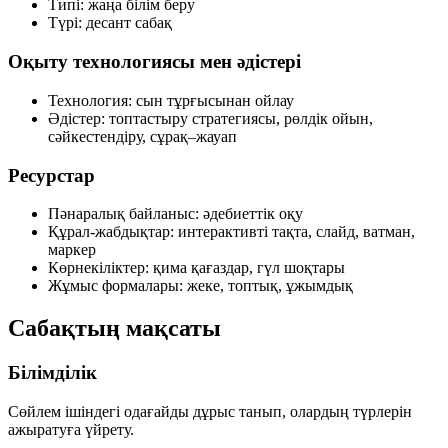
Типі:
жаңа білім беру
Түрі:
десант сабақ
Оқыту технологиясы мен әдістері
Технология:
сын тұрғысынан ойлау
Әдістер:
топтастыру стратегиясы, рөлдік ойын,
сәйкестендіру, сұрақ–жауап
Ресурстар
Пәнаралық байланыс:
әдебиеттік оқу
Құрал-жабдықтар:
интерактивті тақта, слайд, ватман,
маркер
Көрнекіліктер:
қима қағаздар, гүл шоқтары
Жұмыс формалары:
жеке, топтық, ұжымдық
Сабақтың мақсаты
Білімділік
Сөйлем ішіндегі одағайды дұрыс танып, олардың түрлерін
ажыратуға үйрету.