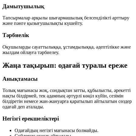
Дамытушылық
Тапсырмалар арқылы шығармашылық белсенділікті арттыру
және пәнге қызығушылықты күшейту.
Тәрбиелік
Оқушыларды сауаттылыққа, ұстамдылыққа, әдептілікке және
жылдам ойлауға тәрбиелеу.
Жаңа тақырып: одағай туралы ереже
Анықтамасы
Толық мағынасы жоқ, сондықтан затты, құбылысты, әрекетті
нақты білдірмей, тек адамның әртүрлі көңіл күйін, сезімін
білдіретін немесе жан-жануарға қаратылып айтылатын сөздер
одағай
деп аталады.
Негізгі ерекшеліктері
Одағайдың негізгі мағынасы болмайды.
Сөйлемде оқшау айтылады.