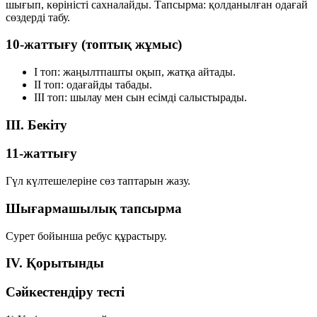
шығып, көріністі сахналайды. Тапсырма: қолданылған одағай
сөздерді табу.
10-жаттығу (топтық жұмыс)
I топ:
жаңылтпашты оқып, жатқа айтады.
II топ:
одағайды табады.
III топ:
шылау мен сын есімді салыстырады.
III. Бекіту
11-жаттығу
Гүл күлтешелеріне сөз таптарын жазу.
Шығармашылық тапсырма
Сурет бойынша ребус құрастыру.
IV. Қорытынды
Сәйкестендіру тесті