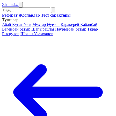
Zharar
.kz
Реферат
Жоспарлар
Тест сұрақтары
Тұлғалар
Абай Құнанбаев
Мұхтар Әуезов
Қаракерей Қабанбай
Бөгенбай батыр
Шапырашты Наурызбай батыр
Тұрар
Рысқұлов
Шоқан Уәлиханов