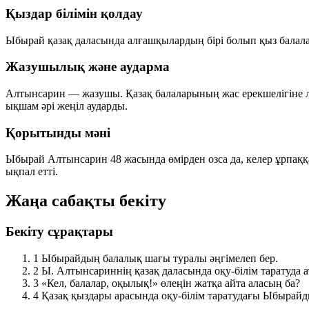
Қыздар білімін қолдау
Ыбырай қазақ даласында алғашқылардың бірі болып қыз балала
Жазушылық және аударма
Алтынсарин — жазушы. Қазақ балаларының жас ерекшелігіне лай
ықшам әрі жеңіл аударды.
Қорытынды мәні
Ыбырай Алтынсарин 48 жасында өмірден озса да, келер ұрпаққ
ықпал етті.
Жаңа сабақты бекіту
Бекіту сұрақтары
1
Ыбырайдың балалық шағы туралы әңгімелеп бер.
2
Ы. Алтынсариннің қазақ даласында оқу-білім таратуда 
3
«Кел, балалар, оқылық!» өлеңін жатқа айта аласың ба?
4
Қазақ қыздары арасында оқу-білім таратудағы Ыбырайды