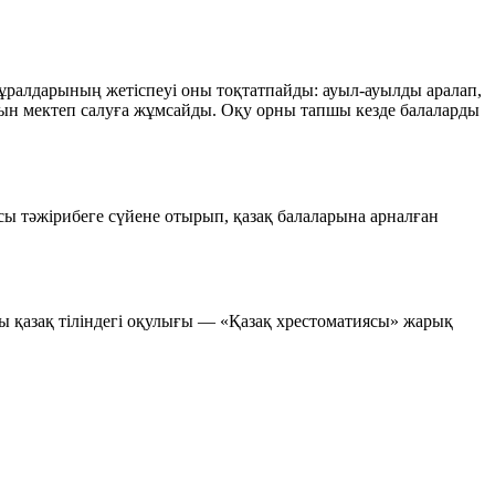
ұралдарының жетіспеуі оны тоқтатпайды: ауыл-ауылды аралап,
атын мектеп салуға жұмсайды. Оқу орны тапшы кезде балаларды
ы тәжірибеге сүйене отырып, қазақ балаларына арналған
 қазақ тіліндегі оқулығы —
«Қазақ хрестоматиясы»
жарық