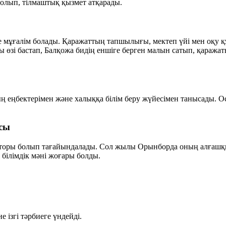
болып, тілмаштық қызмет атқарады.
 мұғалім болады. Қаражаттың тапшылығы, мектеп үйі мен оқу қ
ды өзі бастап, Балқожа бидің еншіге берген малын сатып, қараж
 еңбектерімен және халыққа білім беру жүйесімен танысады. Ос
сы
торы болып тағайындалады. Сол жылы Орынборда оның алғашқы
і білімдік мәні жоғары болды.
 ізгі тәрбиеге үндейді.