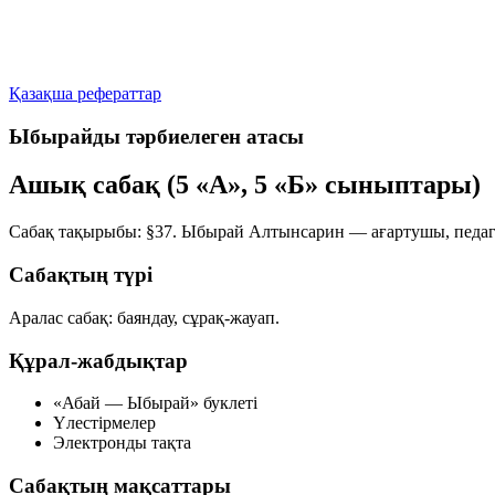
Қазақша рефераттар
Ыбырайды тәрбиелеген атасы
Ашық сабақ (5 «А», 5 «Б» сыныптары)
Сабақ тақырыбы:
§37. Ыбырай Алтынсарин — ағартушы, педа
Сабақтың түрі
Аралас сабақ: баяндау, сұрақ-жауап.
Құрал-жабдықтар
«Абай — Ыбырай» буклеті
Үлестірмелер
Электронды тақта
Сабақтың мақсаттары