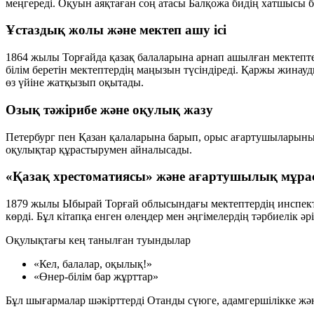
меңгереді. Оқуын аяқтаған соң атасы Балқожа бидің хатшысы 
Ұстаздық жолы және мектеп ашу ісі
1864 жылы Торғайда қазақ балаларына арнап ашылған мектепте
білім беретін мектептердің маңызын түсіндіреді. Қаржы жинау
өз үйіне жатқызып оқытады.
Озық тәжірибе және оқулық жазу
Петербург пен Қазан қалаларына барып, орыс ағартушыларының
оқулықтар құрастырумен айналысады.
«Қазақ хрестоматиясы» және ағартушылық мұра
1879 жылы Ыбырай Торғай облысындағы мектептердің инспек
көрді. Бұл кітапқа енген өлеңдер мен әңгімелердің тәрбиелік әр
Оқулықтағы кең танылған туындылар
«Кел, балалар, оқылық!»
«Өнер-білім бар жұрттар»
Бұл шығармалар шәкірттерді Отанды сүюге, адамгершілікке және