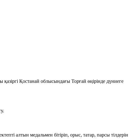
ы қазіргі Қостанай облысындағы Торғай өңірінде дүниеге
у.
ті алтын медальмен бітіріп, орыс, татар, парсы тілдерін