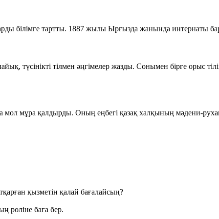
рды білімге тартты. 1887 жылы Ырғызда жанында интернаты бар
ық, түсінікті тілмен әңгімелер жазды. Сонымен бірге орыс тілі
а мол мұра қалдырды. Оның еңбегі қазақ халқының мәдени-руха
атқарған қызметін қалай бағалайсың?
ң рөліне баға бер.