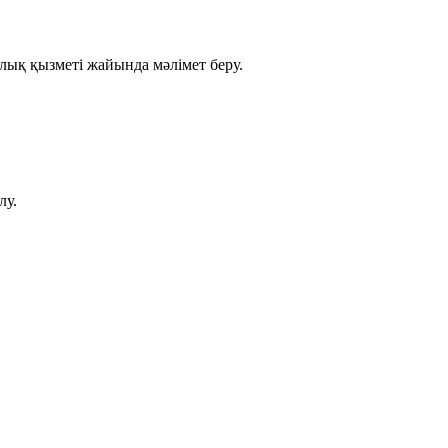
ық қызметі жайында мәлімет беру.
лу.