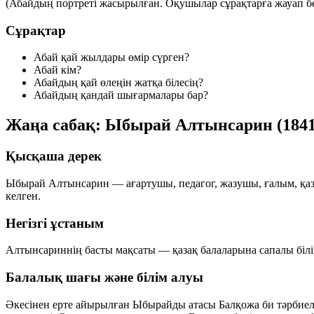
(Абайдың портреті жасырылған. Оқушылар сұрақтарға жауап бе
Сұрақтар
Абай қай жылдары өмір сүрген?
Абай кім?
Абайдың қай өлеңін жатқа білесің?
Абайдың қандай шығармалары бар?
Жаңа сабақ: Ыбырай Алтынсарин (1841
Қысқаша дерек
Ыбырай Алтынсарин — ағартушы, педагог, жазушы, ғалым, қазақ
келген.
Негізгі ұстаным
Алтынсариннің басты мақсаты — қазақ балаларына сапалы білім 
Балалық шағы және білім алуы
Әкесінен ерте айырылған Ыбырайды атасы Балқожа би тәрбиеле