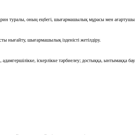
рин туралы, оның еңбегі, шығармашылық мұрасы мен ағартушыл
сты нығайту, шығармашылық ізденісті жетілдіру.
дамгершілікке, іскерлікке тәрбиелеу; достыққа, ынтымаққа бау