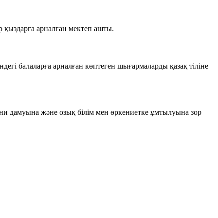
 қыздарға арналған мектеп ашты.
ндегі балаларға арналған көптеген шығармаларды қазақ тіліне
ни дамуына және озық білім мен өркениетке ұмтылуына зор