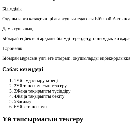
Білімділік
Оқушыларға қазақтың ірі ағартушы-педагогы Ыбырай Алтынса
Дамытушылық
Ыбырай еңбектері арқылы білімді тереңдету, танымдық көзқара
Тәрбиелік
Ыбырай мұрасын үлгі ете отырып, оқушыларды еңбекқорлыққа, а
Сабақ кезеңдері
1
Ұйымдастыру кезеңі
2
Үй тапсырмасын тексеру
3
Жаңа тақырыпты түсіндіру
4
Жаңа тақырыпты бекіту
5
Бағалау
6
Үйге тапсырма
Үй тапсырмасын тексеру