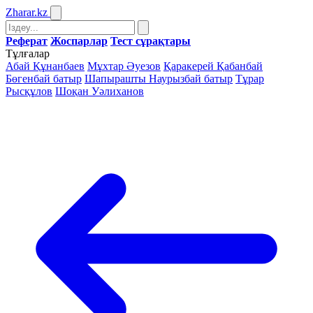
Zharar
.kz
Реферат
Жоспарлар
Тест сұрақтары
Тұлғалар
Абай Құнанбаев
Мұхтар Әуезов
Қаракерей Қабанбай
Бөгенбай батыр
Шапырашты Наурызбай батыр
Тұрар
Рысқұлов
Шоқан Уәлиханов