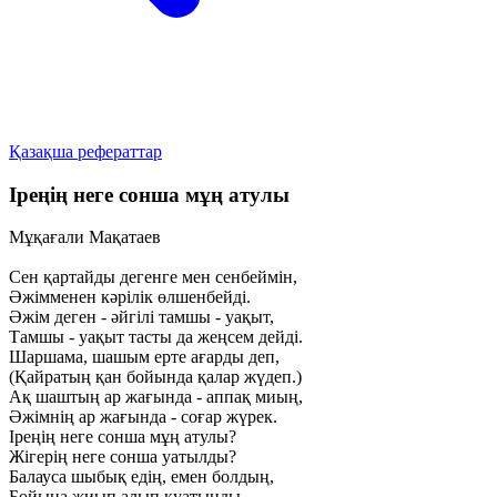
Қазақша рефераттар
Іреңің неге сонша мұң атулы
Мұқағали Мақатаев
Сен қартайды дегенге мен сенбеймін,
Әжімменен кәрілік өлшенбейді.
Әжім деген - әйгілі тамшы - уақыт,
Тамшы - уақыт тасты да жеңсем дейді.
Шаршама, шашым ерте ағарды деп,
(Қайратың қан бойында қалар жүдеп.)
Ақ шаштың ар жағында - аппақ миың,
Әжімнің ар жағында - соғар жүрек.
Іреңің неге сонша мұң атулы?
Жігерің неге сонша уатылды?
Балауса шыбық едің, емен болдың,
Бойыңа жиып алып қуатыңды.