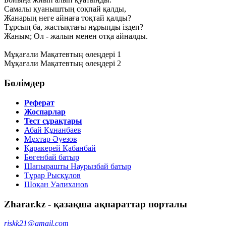
Самалы қуаныштың соқпай қалды,
Жанарың неге айнаға тоқтай қалды?
Тұрсың ба, жастықтағы нұрыңды іздеп?
Жаным; Ол - жалын менен отқа айналды.
Мұқағали Мақатевтың өлеңдері 1
Мұқағали Мақатевтың өлеңдері 2
Бөлімдер
Реферат
Жоспарлар
Тест сұрақтары
Абай Құнанбаев
Мұхтар Әуезов
Қаракерей Қабанбай
Бөгенбай батыр
Шапырашты Наурызбай батыр
Тұрар Рысқұлов
Шоқан Уәлиханов
Zharar.kz - қазақша ақпараттар порталы
riskk21@gmail.com