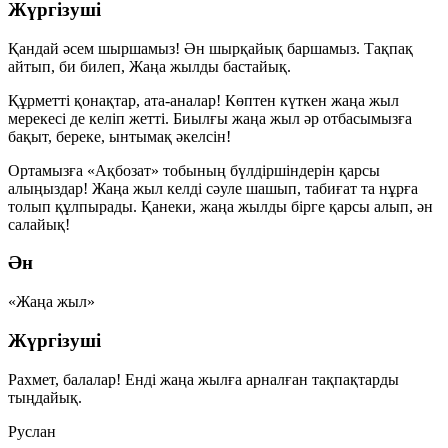
Жүргізуші
Қандай әсем шыршамыз! Ән шырқайық баршамыз. Тақпақ
айтып, би билеп, Жаңа жылды бастайық.
Құрметті қонақтар, ата-аналар! Көптен күткен жаңа жыл
мерекесі де келіп жетті. Биылғы жаңа жыл әр отбасымызға
бақыт, береке, ынтымақ әкелсін!
Ортамызға «Ақбозат» тобының бүлдіршіндерін қарсы
алыңыздар! Жаңа жыл келді сәуле шашып, табиғат та нұрға
толып құлпырады. Қанеки, жаңа жылды бірге қарсы алып, ән
салайық!
Ән
«Жаңа жыл»
Жүргізуші
Рахмет, балалар! Енді жаңа жылға арналған тақпақтарды
тыңдайық.
Руслан