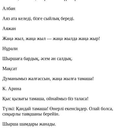
Албан
Аяз ата келеді, бізге сыйлық береді.
Аяжан
Жаңа жыл, жаңа жыл — жаңа жылда жаңа жыр!
Нұрали
Шыршаға бардық, әсем ән салдық.
Мақсат
Думанымыз жалғассын, жаңа жылға тамаша!
К. Арина
Қыс қызығы тамаша, ойнаймыз біз таласа!
Түлкі:
Қандай тамаша! Өнерлі екенсіңдер. Олай болса,
сиқырлы таяқшаны берейін.
Шырша шамдары жанады.