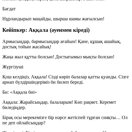
Бағдат
Нұрландырып маңайды, шырша шамы жағылсын!
Кейіпкер: Аққала (әуенмен кіреді)
Армысыңдар, бармысыңдар ағайын! Қане, құшақ ашайық,
достық тойын жасайық!
Жаңа жыл құтты болсын! Достығымыз мықты болсын!
Жүргізуші
Қош келдіңіз, Аққала! Сізді көріп балалар қатты қуанды. Сізге
арнап бүлдіршіндеріміз би билеп береді.
Би: «Аққала биі»
Аққала:
Жарайсыңдар, балаларым! Көп рақмет. Керемет
биледіңдер.
Бірақ осы мерекемізге бір нәрсе жетіспей тұрған сияқты… Ол
не деп ойлайсыңдар?