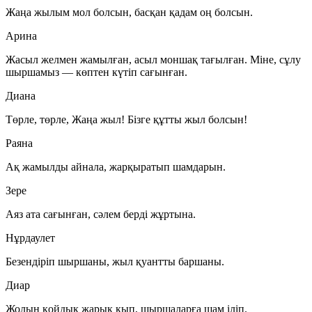
Жаңа жылым мол болсын, басқан қадам оң болсын.
Арина
Жасыл желмен жамылған, асыл моншақ тағылған. Міне, сұлу
шыршамыз — көптен күтіп сағынған.
Диана
Төрле, төрле, Жаңа жыл! Бізге құтты жыл болсын!
Раяна
Ақ жамылды айнала, жарқыратып шамдарын.
Зере
Аяз ата сағынған, сәлем берді жұртына.
Нұрдаулет
Безендіріп шыршаны, жыл қуантты баршаны.
Диар
Жолын қойдық жарық қып, шыршаларға шам іліп.