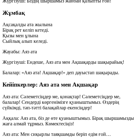
Жүргізуші:
Біздің шыршамыз жанбай қалыпты ғой!
Жұмбақ
Ақсақалды ата жылына
Бірақ рет келіп кетеді.
Қызы мен ұлына
Сыйлық алып келеді.
Жауабы: Аяз ата
Жүргізуші:
Ендеше, Аяз ата мен Ақшақарды шақырайық!
Балалар: «Аяз ата! Ақшақар!» деп дауыстап шақырады.
Кейіпкерлер: Аяз ата мен Ақшақар
Аяз ата:
Сәлеметсіңдер ме, қонақтар! Сәлеметсіңдер ме,
балалар! Сендерді көргенімізге қуаныштымыз. Өздерің
сүйкімді, тәп-тәтті балақайлар екенсіңдер!
Аққала:
Аяз ата, біз де өте қуаныштымыз. Бірақ шыршамызды
жаға алмай тұрмыз. Көмектесіңіз!
Аяз ата:
Мен сиқырлы таяқшамды беріп едім ғой…