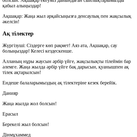
болсын. Ақшақар екеуміз дайындаған сыйлықтарымызды
қабыл алыңыздар!
Ақшақар:
Жаңа жыл әрқайсыңызға денсаулық пен жақсылық
әкелсін!
Ақ тілектер
Жүргізуші:
Сіздерге көп рақмет! Аяз ата, Ақшақар, сау
болыңыздар! Келесі кездескенше.
Алланың нұры жаусын әрбір үйге, жақсылықты тілеймін бар
әлемге. Жаңа жылда әрбір үйге бақ дарысын, қуанышпен ақ
тілек ақтарылсын!
Ендеше балаларымыздың ақ тілектеріне кезек берейік.
Данияр
Жаңа жылда жол болсын!
Ерасыл
Берекелі жыл болсын!
Дінмұхаммед