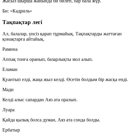
Жасыл шырша жанында би билеп, бар бала жүр.
Би: «Кадриль»
Тақпақтар легі
Ал, балалар, үнсіз қарап тұрмайық. Тақпақтарды жаттаған
қонақтарға айтайық.
Рамина
Аппақ тонға оранып, базарлықты мол алып.
Еламан
Қуантып елді, жаңа жыл келді. Өсетін болдым бір жасқа енді.
Мади
Келді алыс сапардан Аяз ата оралып.
Луара
Қайда қызық болса думан, Аяз ата сонда болды.
Ербатыр