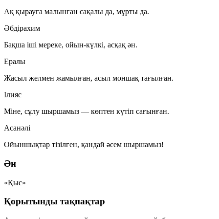
Ақ қырауға малынған сақалы да, мұрты да.
Әбдірахим
Бақша іші мереке, ойын-күлкі, асқақ ән.
Ералы
Жасыл желмен жамылған, асыл моншақ тағылған.
Ілияс
Міне, сұлу шыршамыз — көптен күтіп сағынған.
Асанәлі
Ойыншықтар тізілген, қандай әсем шыршамыз!
Ән
«Қыс»
Қорытынды тақпақтар