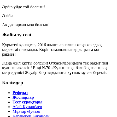
Әрбір үйде той болсын!
Әліби
Ақ дастархан мол болсын!
Жабылу сөзі
Құрметті қонақтар, 2016 жылға арналған жаңа жылдық
мерекеміз аяқталды. Көріп тамашалағандарыңызға көп
рақмет!
Жаңа жыл құтты болсын! Отбасыларыңызға тек бақыт пен
қуаныш әкелсін! Енді №70 «Құлыншақ» балабақшасының
меңгерушісі Жәудір Бақтиярқызына құттықтау сөз береміз.
Бөлімдер
Реферат
Жоспарлар
Тест сұрақтары
Абай Құнанбаев
Мұхтар Әуезов
Қаракерей Қабанбай