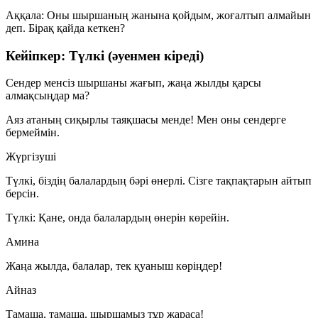
Аққала:
Оны шыршаның жанына қойдым, жоғалтып алмайын
деп. Бірақ қайда кеткен?
Кейіпкер: Түлкі (әуенмен кіреді)
Сендер менсіз шыршаны жағып, жаңа жылды қарсы
алмақсыңдар ма?
Аяз атаның сиқырлы таяқшасы менде! Мен оны сендерге
бермеймін.
Жүргізуші
Түлкі, біздің балалардың бәрі өнерлі. Сізге тақпақтарын айтып
берсін.
Түлкі:
Қане, онда балалардың өнерін көрейін.
Амина
Жаңа жылда, балалар, тек қуаныш көріңдер!
Айназ
Тамаша, тамаша, шыршамыз тұр жараса!