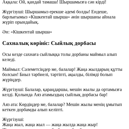
Аққала:
Ой, қандай тамаша! Шыршамызға сән кірді!
Жүргізуші:
Шыршамыз ерекше әдемі болды! Ендеше,
барлығымыз «Кішкентай шырша» әнін шыршаны айнала
жүріп орындайық.
Ән: «Кішкентай шырша»
Сахналық көрініс: Сыйлық дорбасы
Осы кезде сахнаға сыйлыққа толы дорбаны маймыл алып
келеді.
Маймыл:
Сәлеметсіңдер ме, балалар! Жаңа жылдарың құтты
болсын! Биыл тәрбиелі, тәртіпті, ақылды, білімді болып
жүріңдер.
Жүргізуші:
Балалар, қараңдаршы, мешін жылы да ортамызға
келді. Қолында Аяз атамыздың сыйлық дорбасы бар!
Аяз ата:
Көрдіңдер ме, балалар? Мешін жылы менің ұмытып
кеткен дорбамды алып келіпті.
Жүргізуші:
Жаңа жыл, жаңа жыл — жаңа жылда жаңа жыр!