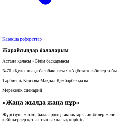
Қазақша рефераттар
Жарайсыңдар балаларым
Астана қаласы • Білім басқармасы
№70 «Құлыншақ» балабақшасы • «Ақбозат» сәбилер тобы
Тәрбиеші:
Князова Мақпал Қамбарбекқызы
Мерекелік сценарий
«Жаңа жылда жаңа нұр»
Жүргізуші мәтіні, балалардың тақпақтары, ән-билер және
кейіпкерлер қатысатын сахналық көрініс.