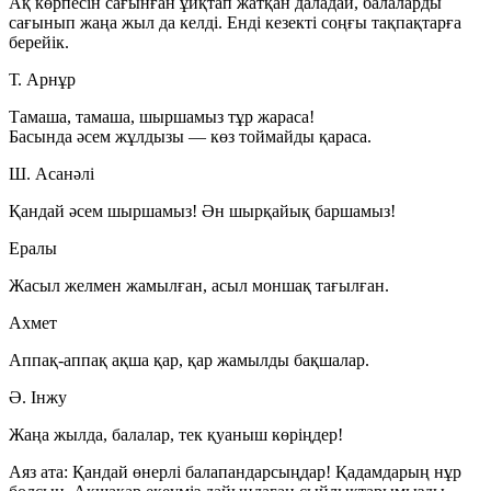
Ақ көрпесін сағынған ұйқтап жатқан даладай, балаларды
сағынып жаңа жыл да келді. Енді кезекті соңғы тақпақтарға
берейік.
Т. Арнұр
Тамаша, тамаша, шыршамыз тұр жараса!
Басында әсем жұлдызы — көз тоймайды қараса.
Ш. Асанәлі
Қандай әсем шыршамыз! Ән шырқайық баршамыз!
Ералы
Жасыл желмен жамылған, асыл моншақ тағылған.
Ахмет
Аппақ-аппақ ақша қар, қар жамылды бақшалар.
Ә. Інжу
Жаңа жылда, балалар, тек қуаныш көріңдер!
Аяз ата:
Қандай өнерлі балапандарсыңдар! Қадамдарың нұр