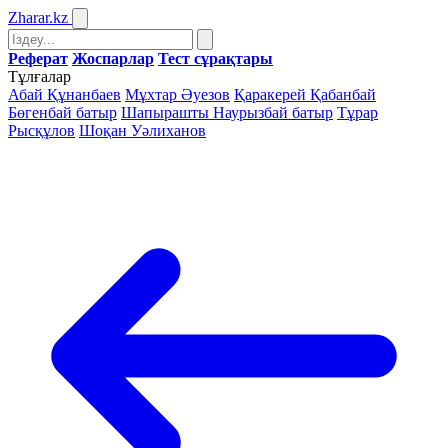
Zharar
.kz
Реферат
Жоспарлар
Тест сұрақтары
Тұлғалар
Абай Құнанбаев
Мұхтар Әуезов
Қаракерей Қабанбай
Бөгенбай батыр
Шапырашты Наурызбай батыр
Тұрар
Рысқұлов
Шоқан Уәлиханов