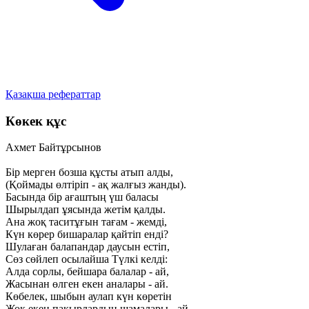
Қазақша рефераттар
Көкек құс
Ахмет Байтұрсынов
Бір мерген бозша құсты атып алды,
(Қоймады өлтіріп - ақ жалғыз жанды).
Басында бір ағаштың үш баласы
Шырылдап ұясында жетім қалды.
Ана жоқ таситұғын тағам - жемді,
Күн көрер бишаралар қайтіп енді?
Шулаған балапандар даусын естіп,
Сөз сөйлеп осылайша Түлкі келді:
Алда сорлы, бейшара балалар - ай,
Жасынан өлген екен аналары - ай.
Көбелек, шыбын аулап күн көретін
Жоқ екен пақырлардың шамалары - ай.