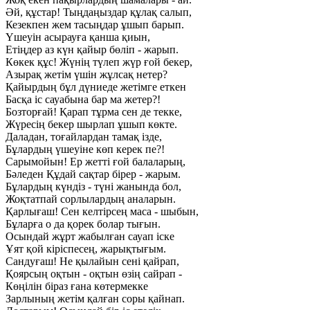
Әй, құстар! Тыңдаңыздар құлақ салып,
Кезекпен жем тасыңдар ұшып барып.
Үшеуін асырауға қанша қиын,
Етіңдер аз күн қайыр бөліп - жарып.
Көкек құс! Жүнің түлеп жүр ғой бекер,
Азырақ жетім үшін жұлсақ нетер?
Қайырдың бұл дүниеде жетімге еткен
Басқа іс сауабына бар ма жетер?!
Бозторғай! Қарап тұрма сен де текке,
Жүресің бекер шырлап ұшып көкте.
Даладан, тоғайлардан тамақ ізде,
Бұлардың үшеуіне көп керек пе?!
Сарымойын! Ер жетті ғой балаларың,
Бәледен Құдай сақтар бірер - жарым.
Бұлардың күндіз - түні жанында бол,
Жоқтатпай сорлылардың аналарын.
Қарлығаш! Сен келтірсең маса - шыбын,
Бұларға о да қорек болар тығын.
Осындай жұрт жабылған сауап іске
Ұят қой кіріспесең, жарықтығым.
Сандуғаш! Не қылайын сені қайрап,
Қоярсың оқтын - оқтын өзің сайрап -
Көңілін біраз ғана көтермекке
Зарлының жетім қалған соры қайнап.