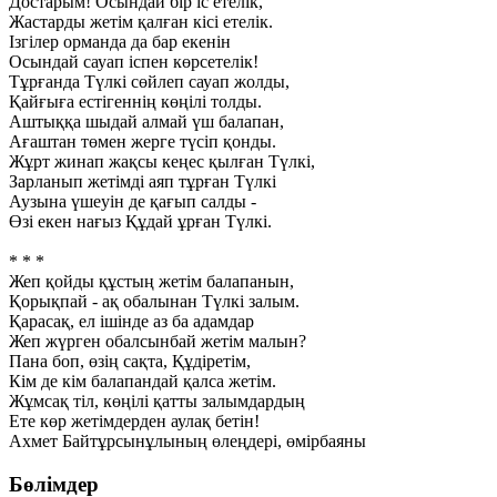
Достарым! Осындай бір іс етелік,
Жастарды жетім қалған кісі етелік.
Ізгілер орманда да бар екенін
Осындай сауап іспен көрсетелік!
Тұрғанда Түлкі сөйлеп сауап жолды,
Қайғыға естігеннің көңілі толды.
Аштыққа шыдай алмай үш балапан,
Ағаштан төмен жерге түсіп қонды.
Жұрт жинап жақсы кеңес қылған Түлкі,
Зарланып жетімді аяп тұрған Түлкі
Аузына үшеуін де қағып салды -
Өзі екен нағыз Құдай ұрған Түлкі.
* * *
Жеп қойды құстың жетім балапанын,
Қорықпай - ақ обалынан Түлкі залым.
Қарасақ, ел ішінде аз ба адамдар
Жеп жүрген обалсынбай жетім малын?
Пана боп, өзің сақта, Құдіретім,
Кім де кім балапандай қалса жетім.
Жұмсақ тіл, көңілі қатты залымдардың
Ете көр жетімдерден аулақ бетін!
Ахмет Байтұрсынұлының өлеңдері, өмірбаяны
Бөлімдер