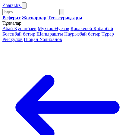
Zharar
.kz
Реферат
Жоспарлар
Тест сұрақтары
Тұлғалар
Абай Құнанбаев
Мұхтар Әуезов
Қаракерей Қабанбай
Бөгенбай батыр
Шапырашты Наурызбай батыр
Тұрар
Рысқұлов
Шоқан Уәлиханов