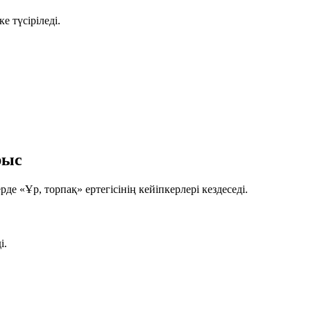
 түсіріледі.
рыс
ерде
«Ұр, торпақ»
ертегісінің кейіпкерлері кездеседі.
і.