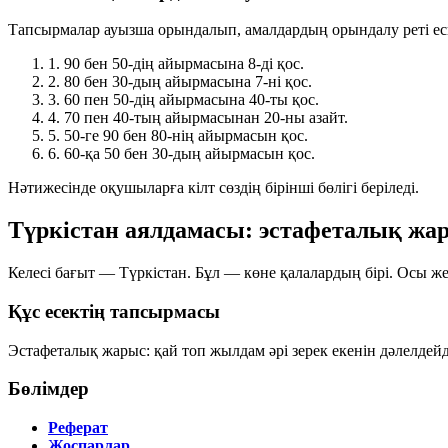
Тапсырмалар ауызша орындалып, амалдардың орындалу реті еске
1.
90 бен 50-дің айырмасына 8-ді қос.
2.
80 бен 30-дың айырмасына 7-ні қос.
3.
60 пен 50-дің айырмасына 40-ты қос.
4.
70 пен 40-тың айырмасынан 20-ны азайт.
5.
50-ге 90 бен 80-нің айырмасын қос.
6.
60-қа 50 бен 30-дың айырмасын қос.
Нәтижесінде оқушыларға
кілт сөздің бірінші бөлігі
беріледі.
Түркістан аялдамасы: эстафеталық жа
Келесі бағыт —
Түркістан
. Бұл — көне қалалардың бірі. Осы ж
Құс есектің тапсырмасы
Эстафеталық жарыс: қай топ
жылдам
әрі
зерек
екенін дәлелдейд
Бөлімдер
Реферат
Жоспарлар