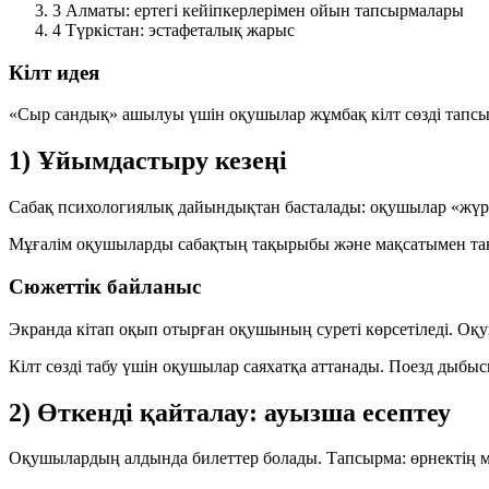
3
Алматы: ертегі кейіпкерлерімен ойын тапсырмалары
4
Түркістан: эстафеталық жарыс
Кілт идея
«Сыр сандық» ашылуы үшін оқушылар
жұмбақ кілт сөзді
тапсы
1) Ұйымдастыру кезеңі
Сабақ психологиялық дайындықтан басталады: оқушылар
«жүр
Мұғалім оқушыларды сабақтың тақырыбы және мақсатымен тан
Сюжеттік байланыс
Экранда кітап оқып отырған оқушының суреті көрсетіледі. О
Кілт сөзді табу үшін оқушылар
саяхатқа
аттанады. Поезд дыбыс
2) Өткенді қайталау: ауызша есептеу
Оқушылардың алдында билеттер болады. Тапсырма: өрнектің м