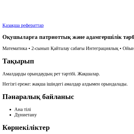
Қазақша рефераттар
Оқушыларға патриоттық және адамгершілік тәрб
Математика • 2-сынып
Қайталау сабағы
Интеграциялық • Ойын
Тақырып
Амалдарды орындаудың рет тәртібі.
Жақшалар
.
Негізгі ереже:
жақша ішіндегі амалдар алдымен орындалады
.
Пәнаралық байланыс
Ана тілі
Дүниетану
Көрнекіліктер