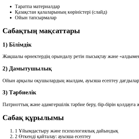
Таратпа материалдар
Қазақстан қалаларының көріністері (слайд)
Ойын тапсырмалар
Сабақтың мақсаттары
1) Білімдік
Жақшалы өрнектердің орындалу ретін пысықтау және
«алдыме
2) Дамытушылық
Ойын арқылы оқушылардың жылдам, ауызша есептеу дағдылары
3) Тәрбиелік
Патриоттық және адамгершілік тәрбие беру, бір-бірін қолдауға
Сабақ құрылымы
1
Ұйымдастыру және психологиялық дайындық
2
Өткенді қайталау: ауызша есептеу