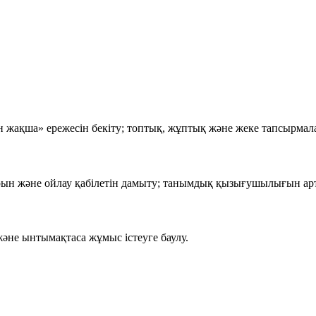
н жақша»
ережесін бекіту; топтық, жұптық және жеке тапсырмал
н және ойлау қабілетін дамыту; танымдық қызығушылығын артт
 және ынтымақтаса жұмыс істеуге баулу.