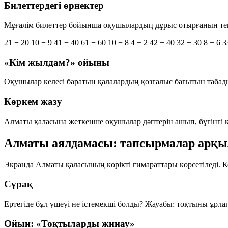
Билеттердегі өрнектер
Мұғалім билеттер бойынша оқушылардың дұрыс отырғанын тек
21 − 20
10 − 9
41 − 40
61 − 60
10 − 8
4 − 2
42 − 40
32 − 30
8 − 6
3
«Кім жылдам?» ойыны
Оқушылар келесі баратын қалалардың қозғалыс бағытын табады.
Көркем жазу
Алматы қаласына жеткенше оқушылар дәптерін ашып, бүгінгі 
Алматы аялдамасы: тапсырмалар арқылы 
Экранда Алматы қаласының көрікті ғимараттары көрсетіледі. 
Сұрақ
Ертегіде бұл үшеуі не істемекші болды?
Жауабы: тоқтыны ұрлап,
Ойын: «Тоқтыларды жинау»