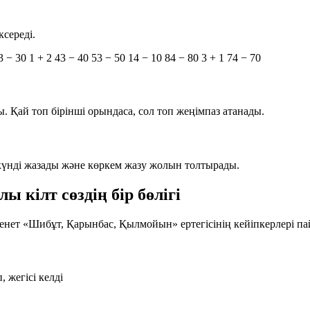
середі.
3 − 30
1 + 2
43 − 40
53 − 50
14 − 10
84 − 80
3 + 1
74 − 70
 Қай топ бірінші орындаса, сол топ жеңімпаз атанады.
күнді жазады және көркем жазу жолын толтырады.
кілт сөздің бір бөлігі
Кенет
«Шибұт, Қарынбас, Қылмойын»
ертегісінің кейіпкерлері п
 жегісі келді