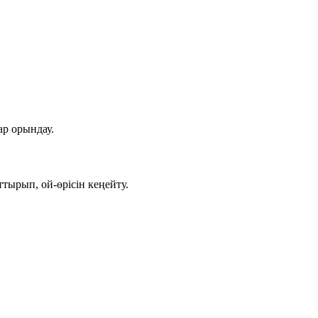
ар орындау.
ырып, ой-өрісін кеңейту.