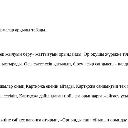
рмалар арқылы табады.
ек жылуын беру»
жаттығуын орындайды. Әр оқушы жүрекке тіле
ыстырады. Осы сәтте есік қағылып, біреу
«сыр сандықты»
қалды
қушылар оның Қартқожа екенін айтады. Қартқожа сандықтың тек
ы естіліп, Қартқожа дайындаған пойызға орындарға жайғасу ұс
әніне сәйкес вагонға отырып,
«Орныңды тап»
ойынын орындау.