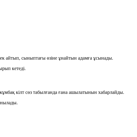
к айтып, сыныптағы өзіне ұнайтын адамға ұсынады.
рып кетеді.
жұмбақ кілт сөз
табылғанда ғана ашылатынын хабарлайды.
ынылады.