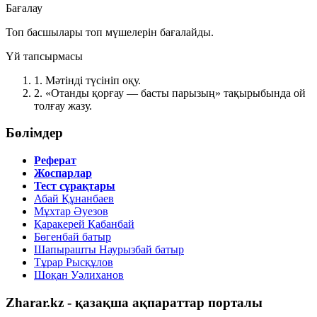
Бағалау
Топ басшылары топ мүшелерін бағалайды.
Үй тапсырмасы
1.
Мәтінді түсініп оқу.
2.
«Отанды қорғау — басты парызың» тақырыбында ой
толғау жазу.
Бөлімдер
Реферат
Жоспарлар
Тест сұрақтары
Абай Құнанбаев
Мұхтар Әуезов
Қаракерей Қабанбай
Бөгенбай батыр
Шапырашты Наурызбай батыр
Тұрар Рысқұлов
Шоқан Уәлиханов
Zharar.kz - қазақша ақпараттар порталы