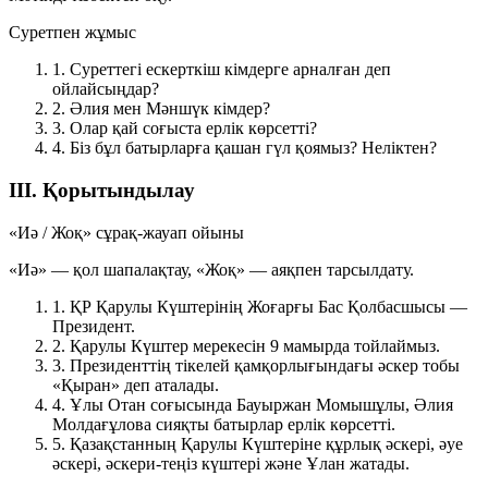
Суретпен жұмыс
1.
Суреттегі ескерткіш кімдерге арналған деп
ойлайсыңдар?
2.
Әлия мен Мәншүк кімдер?
3.
Олар қай соғыста ерлік көрсетті?
4.
Біз бұл батырларға қашан гүл қоямыз? Неліктен?
III. Қорытындылау
«Иә / Жоқ» сұрақ-жауап ойыны
«Иә» — қол шапалақтау, «Жоқ» — аяқпен тарсылдату.
1.
ҚР Қарулы Күштерінің Жоғарғы Бас Қолбасшысы —
Президент.
2.
Қарулы Күштер мерекесін 9 мамырда тойлаймыз.
3.
Президенттің тікелей қамқорлығындағы әскер тобы
«Қыран» деп аталады.
4.
Ұлы Отан соғысында Бауыржан Момышұлы, Әлия
Молдағұлова сияқты батырлар ерлік көрсетті.
5.
Қазақстанның Қарулы Күштеріне құрлық әскері, әуе
әскері, әскери-теңіз күштері және Ұлан жатады.