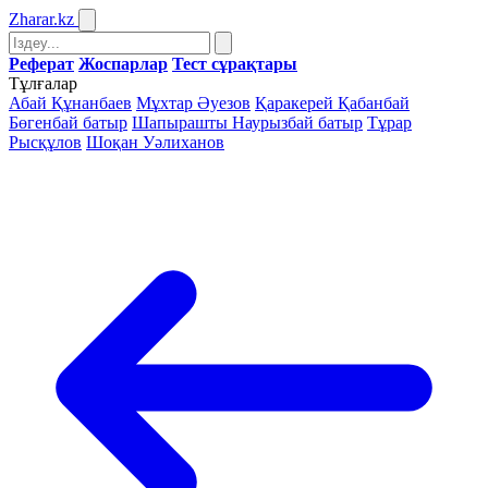
Zharar
.kz
Реферат
Жоспарлар
Тест сұрақтары
Тұлғалар
Абай Құнанбаев
Мұхтар Әуезов
Қаракерей Қабанбай
Бөгенбай батыр
Шапырашты Наурызбай батыр
Тұрар
Рысқұлов
Шоқан Уәлиханов