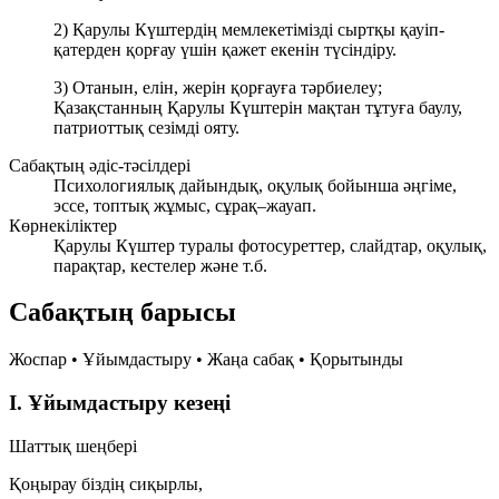
2) Қарулы Күштердің мемлекетімізді сыртқы қауіп-
қатерден қорғау үшін қажет екенін түсіндіру.
3) Отанын, елін, жерін қорғауға тәрбиелеу;
Қазақстанның Қарулы Күштерін мақтан тұтуға баулу,
патриоттық сезімді ояту.
Сабақтың әдіс-тәсілдері
Психологиялық дайындық, оқулық бойынша әңгіме,
эссе, топтық жұмыс, сұрақ–жауап.
Көрнекіліктер
Қарулы Күштер туралы фотосуреттер, слайдтар, оқулық,
парақтар, кестелер және т.б.
Сабақтың барысы
Жоспар • Ұйымдастыру • Жаңа сабақ • Қорытынды
I. Ұйымдастыру кезеңі
Шаттық шеңбері
Қоңырау біздің сиқырлы,