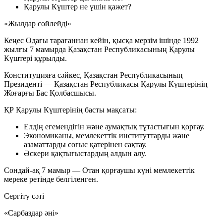
Қарулы Күштер не үшін қажет?
«Жылдар сөйлейді»
Кеңес Одағы тарағаннан кейін, қысқа мерзім ішінде
1992
жылғы 7 мамырда
Қазақстан Республикасының Қарулы
Күштері құрылды.
Конституцияға сәйкес,
Қазақстан Республикасының
Президенті
— Қазақстан Республикасы Қарулы Күштерінің
Жоғарғы Бас Қолбасшысы
.
ҚР Қарулы Күштерінің басты мақсаты:
Елдің егемендігін және аумақтық тұтастығын қорғау.
Экономиканы, мемлекеттік институттарды және
азаматтарды соғыс қатерінен сақтау.
Әскери қақтығыстардың алдын алу.
Сондай-ақ 7 мамыр —
Отан қорғаушы күні
мемлекеттік
мереке ретінде белгіленген.
Сергіту сәті
«Сарбаздар әні»