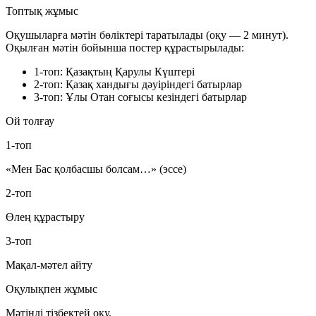
Топтық жұмыс
Оқушыларға мәтін бөліктері таратылады (оқу — 2 минут).
Оқылған мәтін бойынша постер құрастырылады:
1-топ:
Қазақтың Қарулы Күштері
2-топ:
Қазақ хандығы дәуіріндегі батырлар
3-топ:
Ұлы Отан соғысы кезіндегі батырлар
Ой толғау
1-топ
«Мен Бас қолбасшы болсам…» (эссе)
2-топ
Өлең құрастыру
3-топ
Мақал-мәтел айту
Оқулықпен жұмыс
Мәтінді тізбектей оқу.