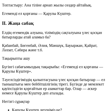
Топтастыру:
Ана тіліне арнап жылы сөздер айтайық.
Егеменді ел қорғаны — Қарулы Күштер.
II. Жаңа сабақ
Елдің егемендік алуына, тіліміздің сақталуына үлес қосқан
батырларды атай аламыз ба?
Қабанбай, Бөгенбай, Әлия, Мәншүк, Бауыржан, Қайрат,
Ләззат, Сәбира және т.б.
Тақырыпты ашу
Бүгінгі сабағымыздың тақырыбы:
«Егеменді ел қорғаны —
Қарулы Күштер»
.
Тәуелсіздігіміздің қалыптасуына үлес қосқан батырлар — ел
тыныштығы мен бейбітшілігінің тірегі. Бүгінде де мемлекет
қауіпсіздігін қорғайтын ер азаматтар бар. Олар —
әскер
немесе
Қарулы Күштер
деп аталады.
Негізгі сұрақтар
Қарулы Күштер дегеніміз не?