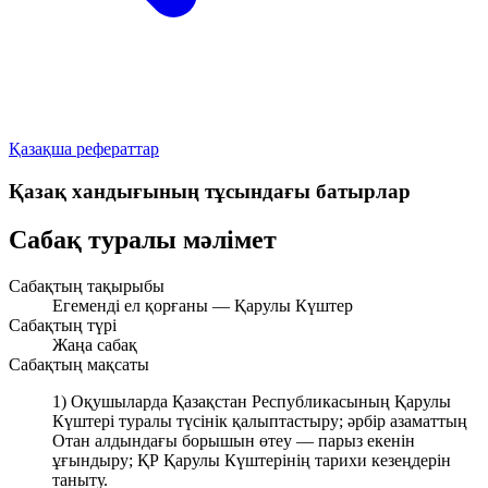
Қазақша рефераттар
Қазақ хандығының тұсындағы батырлар
Сабақ туралы мәлімет
Сабақтың тақырыбы
Егеменді ел қорғаны — Қарулы Күштер
Сабақтың түрі
Жаңа сабақ
Сабақтың мақсаты
1) Оқушыларда Қазақстан Республикасының Қарулы
Күштері туралы түсінік қалыптастыру; әрбір азаматтың
Отан алдындағы борышын өтеу — парыз екенін
ұғындыру; ҚР Қарулы Күштерінің тарихи кезеңдерін
таныту.