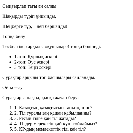
Сыңғырлап тағы ән салды.
Шақырды түріп ұйқыңды,
Шеңберге тұр, – деп баршаңды!
Топқа бөлу
Төсбелгілер арқылы оқушылар 3 топқа бөлінеді:
1-топ:
Құрлық әскері
2-топ:
Әуе әскері
3-топ:
Теңіз әскері
Сұрақтар арқылы топ басшылары сайланады.
Ой қозғау
Сұрақтарға нақты, қысқа жауап беру:
1.
Қазақтың қазақтығын танытқан не?
2.
Тіл туралы заң қашан қабылданды?
3.
Ресми тілге қай тіл жатады?
4.
Тілдер мерекесін қай күні тойлаймыз?
5.
ҚР-дың мемлекеттік тілі қай тіл?