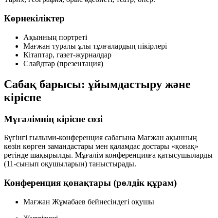
Көрнекіліктер
Ақынның портреті
Мағжан туралы ұлы тұлғалардың пікірлері
Кітаптар, газет-журналдар
Слайдтар (презентация)
Сабақ барысы: ұйымдастыру және
кіріспе
Мұғалімнің кіріспе сөзі
Бүгінгі ғылыми-конференция сабағына Мағжан ақынның
көзін көрген замандастары мен қаламдас достары «қонақ»
ретінде шақырылды. Мұғалім конференцияға қатысушыларды
(11-сынып оқушыларын) таныстырады.
Конференция қонақтары (рөлдік құрам)
Мағжан Жұмабаев бейнесіндегі оқушы