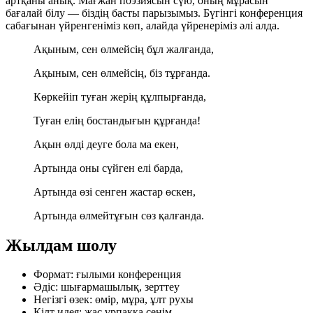
артқаны анық. Мағжан поэзиясын сүю, оның мұрасын
бағалай білу — біздің басты парызымыз. Бүгінгі конференция
сабағынан үйренгеніміз көп, алайда үйренеріміз әлі алда.
Ақыным, сен өлмейсің бұл жалғанда,
Ақыным, сен өлмейсің, біз тұрғанда.
Көркейіп туған жерің құлпырғанда,
Туған елің бостандығын құрғанда!
Ақын өлді деуге бола ма екен,
Артында оны сүйген елі барда,
Артында өзі сенген жастар өскен,
Артында өлмейтұғын сөз қалғанда.
Жылдам шолу
Формат:
ғылыми конференция
Әдіс:
шығармашылық, зерттеу
Негізгі өзек:
өмір, мұра, ұлт рухы
Кілт идея:
жас ұрпаққа сенім