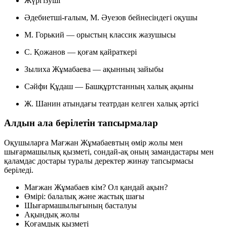
Жүргізуші
Әдебиетші-ғалым, М. Әуезов бейнесіндегі оқушы
М. Горький — орыстың классик жазушысы
С. Қожанов — қоғам қайраткері
Зылиха Жұмабаева — ақынның зайыбы
Сәйфи Құдаш — Башқұртстанның халық ақыны
Ж. Шанин атындағы театрдан келген халық әртісі
Алдын ала берілетін тапсырмалар
Оқушыларға Мағжан Жұмабаевтың өмір жолы мен
шығармашылық қызметі, сондай-ақ оның замандастары мен
қаламдас достары туралы деректер жинау тапсырмасы
беріледі.
Мағжан Жұмабаев кім? Ол қандай ақын?
Өмірі: балалық және жастық шағы
Шығармашылығының басталуы
Ақындық жолы
Қоғамдық қызметі