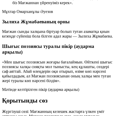
біз Мағжаннан үйренуіміз керек».
Мұхтар Омарханұлы Әуезов
Зылиха Жұмабаеваның орны
Мағжан сынды халқына біртуар болып туған азаматқа қиын
кезеңде сүйеніш бола білген адал жары — Зылиха Жұмабаева.
Шығыс поэзиясы туралы пікір (аударма
арқылы)
«Мен шығыс поэзиясын жоғары бағалаймын. Өйткені шығыс
поэзиясы халқы сияқты мол тынысты, кең құлашты, сөздері
саф аяттай. Абай өлеңдерін оқи отырып, өзіме көп нәрсені
қабылдадым, ал Мағжан поэзиясынан оның халқы мен туған
жері туралы көп нәрсені білдім».
Мәтінде келтірілген пікір (аударма арқылы)
Қорытынды сөз
Жүргізуші сөзі: Мағжанның келешек жастарға үлкен үміт