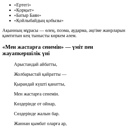
«Ертегі»
«Қорқыт»
«Батыр Баян»
«Қойлыбайдың қобызы»
Ақынның мұрасы — өлең, поэма, аударма, әңгіме жанрларын
қамтитын кең тынысты көркем әлем.
«Мен жастарға сенемін» — үміт пен
жауапкершілік үні
Арыстандай айбатты,
Жолбарыстай қайратты —
Қырандай күшті қанатты,
Мен жастарға сенемін.
Көздерінде от ойнар,
Сөздерінде жалын бар.
Жаннан қымбат оларға ар,