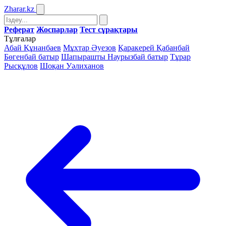
Zharar
.kz
Реферат
Жоспарлар
Тест сұрақтары
Тұлғалар
Абай Құнанбаев
Мұхтар Әуезов
Қаракерей Қабанбай
Бөгенбай батыр
Шапырашты Наурызбай батыр
Тұрар
Рысқұлов
Шоқан Уәлиханов