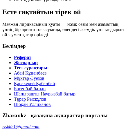
Есте сақтайтын тірек ой
Мағжан лирикасының қуаты — нәзік сезім мен азаматтық
үннің бір арнаға тоғысуында; өлеңдегі әсемдік ұлт тағдырын
ойлаумен қатар өріледі.
Бөлімдер
Реферат
Жоспарлар
Тест сұрақтары
Абай Құнанбаев
Мұхтар Әуезов
Қаракерей Қабанбай
Бөгенбай батыр
Шапырашты Наурызбай батыр
Тұрар Рысқұлов
Шоқан Уәлиханов
Zharar.kz - қазақша ақпараттар порталы
riskk21@gmail.com