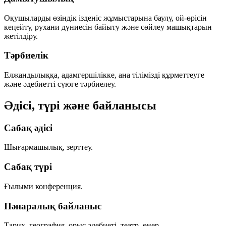
Оқушыларды өзіндік ізденіс жұмыстарына баулу, ой-өрісін
кеңейту, рухани дүниесін байыту және сөйлеу машықтарын
жетілдіру.
Тәрбиелік
Елжандылыққа, адамгершілікке, ана тілімізді құрметтеуге
және әдебиетті сүюге тәрбиелеу.
Әдісі, түрі және байланысы
Сабақ әдісі
Шығармашылық, зерттеу.
Сабақ түрі
Ғылыми конференция.
Пәнаралық байланыс
Тарих, география, орыс әдебиеті, театр, өнер.