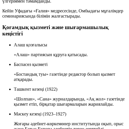
үлгеріммен тәмамдайды.
Кейін Уфадағы «Ғалия» медресесінде, Омбыдағы мұғалімдер
семинариясында білімін жалғастырады.
Қоғамдық қызметі және шығармашылық
кеңістігі
Алаш қозғалысы
«Алаш» партиясын құруға қатысады.
Баспасөз қызметі
«Бостандық туы» газетінде редактор болып қызмет
атқарады.
Ташкент кезеңі (1922)
«Шолпан», «Сана» журналдарында, «Ақ жол» газетінде
қызмет етіп, бірқатар шығармаларын жариялайды.
Мәскеу кезеңі (1923–1927)
Жоғары әдебиет-көркемөнер институтында оқып, орыс
және Батыс Еуропа әдебиетін терең зерттейді.