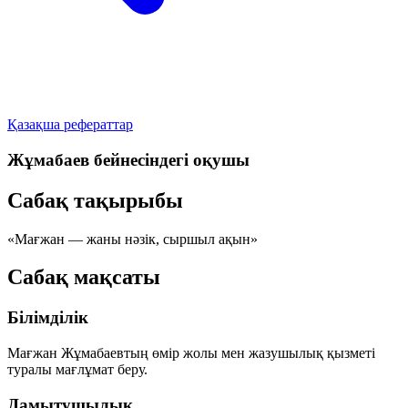
Қазақша рефераттар
Жұмабаев бейнесіндегі оқушы
Сабақ тақырыбы
«Мағжан — жаны нәзік, сыршыл ақын»
Сабақ мақсаты
Білімділік
Мағжан Жұмабаевтың өмір жолы мен жазушылық қызметі
туралы мағлұмат беру.
Дамытушылық