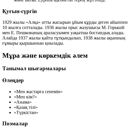
Қуғын-сүргін
1929 жылы «Алқа» атты жасырын ұйым құрды деген айыппен
10 жылға сотталады. 1936 жылы орыс жазушысы М. Горький
мен Е. Пешкованың араласуымен уақытша бостандық алады.
Алайда 1937 жылы қайта тұтқындалып, 1938 жылы ақынның
ғұмыры қыршыннан қиылады.
Мұра және көркемдік әлем
Танымал шығармалары
Өлеңдер
«Мен жастарға сенемін»
«Мен кім?»
«Анама»
«Қазақ тілі»
«Түркістан»
Поэмалар