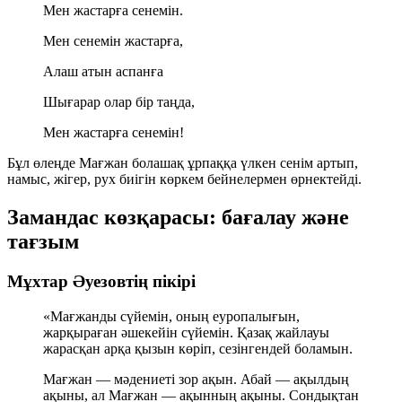
Мен жастарға сенемін.
Мен сенемін жастарға,
Алаш атын аспанға
Шығарар олар бір таңда,
Мен жастарға сенемін!
Бұл өлеңде Мағжан болашақ ұрпаққа үлкен сенім артып,
намыс, жігер, рух биігін көркем бейнелермен өрнектейді.
Замандас көзқарасы: бағалау және
тағзым
Мұхтар Әуезовтің пікірі
«Мағжанды сүйемін, оның еуропалығын,
жарқыраған әшекейін сүйемін. Қазақ жайлауы
жарасқан арқа қызын көріп, сезінгендей боламын.
Мағжан — мәдениеті зор ақын. Абай — ақылдың
ақыны, ал Мағжан — ақынның ақыны. Сондықтан