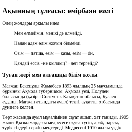
Ақынның тұлғасы: өмірбаян өзегі
Өлең жолдары арқылы идея
Мен өлмеймін, менікі де өлмейді,
Надан адам өлім жоғын білмейді.
Өзім — патша, өзім — қазы, өзім — би,
Қандай ессіз «не қылдың?» деп тергейді?
Туған жері мен алғашқы білім жолы
Мағжан Бекенұлы Жұмабаев 1893 жылдың 25 маусымында
бұрынғы Ақмола губерниясы, Ақмола уезі, Полуден
болысында (қазіргі Солтүстік Қазақстан облысы, Булаев
ауданы, Мағжан атындағы ауыл) текті, ауқатты отбасында
дүниеге келген.
Төрт жасында ауыл мұғалімінен сауат ашып, хат таниды. 1905
жылы Қызылжардағы медресеге оқуға түсіп, араб, парсы,
түрік тілдерін еркін меңгереді. Медресені 1910 жылы үздік