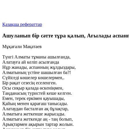
Қазақша рефераттар
Ашуланып бір сәтте тұра қалып, Ағылады аспан
Мұқағали Мақатаев
Түнгі Алматы тұманы ашылғанда,
Алатауға ай келіп асылғанда
Нұр жанады, аспанның жұлдыздары,
Алматының үстіне шашылған ба?!
Сүйіседі көшелер көшелермен,.
Бір рақат сезесің еселенген.
Осы сиқыр қалада өскеніңмен,
Таңданасың туристей кеше келген.
Емен, терек еркімен қауышады,
Қайың менен қарағаш танысады.
Алатаудан басталған ақ бұлақтар,
Алматыға жеткенше жарысады.
Алматыға жеткенде аң - таң болып,
Арықтармен ақырын тартар жолын.