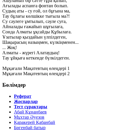
Ашуланып бір сәтте тұра қалып,
Ағылады аспанға фонтан болып.
Судың аты - су ғой, ол бұғына ма,
Тау бұлағы көлшікке тығыла ма?!
Су сәулеге ұмтылып, сәуле суға,
Айналады ғажайып шұғылаға,
Сонда Алматы ұқсайды Құбылаға.
Ұзатылар қыздайын үлпілдеген,
Шақырасың назыңмен, күлкіңменен...
... Жоқ!
Алматы - жүрегі Алатаудың!
Тау ұйқыға кеткенде бүлкілдеген.
Мұқағали Мақатевтың өлеңдері 1
Мұқағали Мақатевтың өлеңдері 2
Бөлімдер
Реферат
Жоспарлар
Тест сұрақтары
Абай Құнанбаев
Мұхтар Әуезов
Қаракерей Қабанбай
Бөгенбай батыр