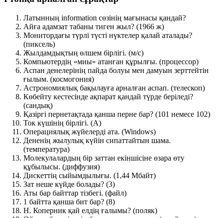
Латынның
information
сөзінің мағынасы қандай?
Айға адамзат табаны тиген жыл?
(1966 ж)
Монитордағы түрлі түсті нүктелер қалай аталады?
(пиксель)
Жылдамдықтың өлшем бірлігі.
(м/с)
Компьютердің «миы» атанған құрылғы.
(процессор)
Аспан денелерінің пайда болуы мен дамуын зерттейтін
ғылым.
(космогония)
Астрономиялық бақылауға арналған аспап.
(телескоп)
Көбейту кестесінде ақпарат қандай түрде беріледі?
(сандық)
Қазіргі пернетақтада қанша перне бар?
(101 немесе 102)
Ток күшінің бірлігі.
(А)
Операциялық жүйелерді ата.
(Windows)
Дененің жылулық күйін сипаттайтын шама.
(температура)
Молекулалардың бір заттан екіншісіне өзара өту
құбылысы.
(диффузия)
Дискеттің сыйымдылығы.
(1,44 Мбайт)
Зат неше күйде болады?
(3)
Аты бар байттар тізбегі.
(файл)
1 байтта қанша бит бар?
(8)
Н. Коперник қай елдің ғалымы?
(поляк)