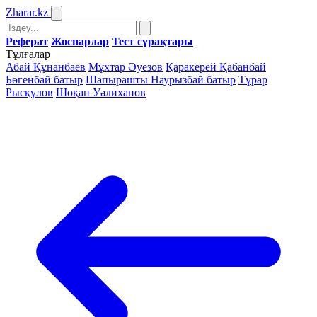
Zharar
.kz
Реферат
Жоспарлар
Тест сұрақтары
Тұлғалар
Абай Құнанбаев
Мұхтар Әуезов
Қаракерей Қабанбай
Бөгенбай батыр
Шапырашты Наурызбай батыр
Тұрар
Рысқұлов
Шоқан Уәлиханов