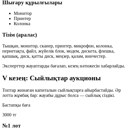
Шығару құрылғылары
Монитор
Принтер
Колонка
Тізім (аралас)
Тышқан, монитор, сканер, принтер, микрофон, колонка,
пернетақта, файл, жүйелік блок, модем, дискета, флешка,
қапшық, диск, қатты диск, меңзер, қалам, винчестер.
Эксперттер жауаптарды бағалап, кезең нәтижесін хабарлайды.
V кезең: Сыйлықтар аукционы
Топтар жинаған капиталын сыйлықтарға айырбастайды. Әр
лотта жұмбақ бар: жауабы дұрыс болса — сыйлық сіздікі.
Бастапқы баға
3000 тг
№1 лот