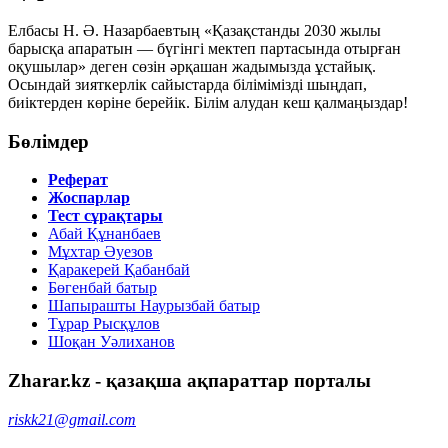
Елбасы Н. Ә. Назарбаевтың «Қазақстанды 2030 жылы
барысқа апаратын — бүгінгі мектеп партасында отырған
оқушылар» деген сөзін әрқашан жадымызда ұстайық.
Осындай зияткерлік сайыстарда білімімізді шыңдап,
биіктерден көріне берейік.
Білім алудан кеш қалмаңыздар!
Бөлімдер
Реферат
Жоспарлар
Тест сұрақтары
Абай Құнанбаев
Мұхтар Әуезов
Қаракерей Қабанбай
Бөгенбай батыр
Шапырашты Наурызбай батыр
Тұрар Рысқұлов
Шоқан Уәлиханов
Zharar.kz - қазақша ақпараттар порталы
riskk21@gmail.com