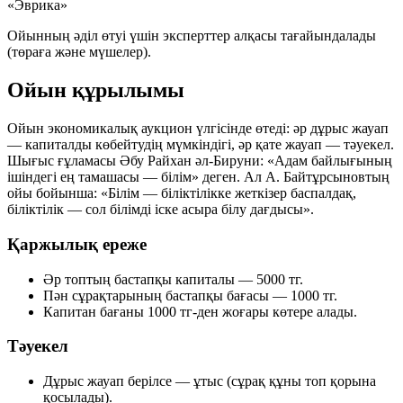
«Эврика»
Ойынның әділ өтуі үшін эксперттер алқасы тағайындалады
(төраға және мүшелер).
Ойын құрылымы
Ойын экономикалық аукцион үлгісінде өтеді: әр дұрыс жауап
— капиталды көбейтудің мүмкіндігі, әр қате жауап — тәуекел.
Шығыс ғұламасы Әбу Райхан әл-Бируни:
«Адам байлығының
ішіндегі ең тамашасы — білім»
деген. Ал А. Байтұрсыновтың
ойы бойынша:
«Білім — біліктілікке жеткізер баспалдақ,
біліктілік — сол білімді іске асыра білу дағдысы»
.
Қаржылық ереже
Әр топтың бастапқы капиталы —
5000 тг
.
Пән сұрақтарының бастапқы бағасы —
1000 тг
.
Капитан бағаны 1000 тг-ден жоғары көтере алады.
Тәуекел
Дұрыс жауап берілсе — ұтыс (сұрақ құны топ қорына
қосылады).