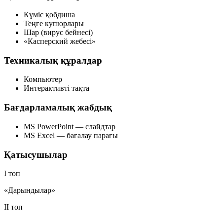
Күміс қобдиша
Теңге купюрлары
Шар (вирус бейнесі)
«Касперский жебесі»
Техникалық құралдар
Компьютер
Интерактивті тақта
Бағдарламалық жабдық
MS PowerPoint — слайдтар
MS Excel — бағалау парағы
Қатысушылар
I топ
«Дарындылар»
II топ