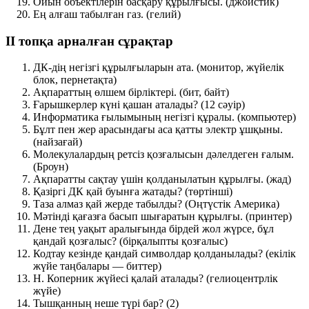
Ойын объектілерін басқару құрылғысы.
(джойстик)
Ең алғаш табылған газ.
(гелий)
II топқа арналған сұрақтар
ДК-дің негізгі құрылғыларын ата.
(монитор, жүйелік
блок, пернетақта)
Ақпараттың өлшем бірліктері.
(бит, байт)
Ғарышкерлер күні қашан аталады?
(12 сәуір)
Информатика ғылымының негізгі құралы.
(компьютер)
Бұлт пен жер арасындағы аса қатты электр ұшқыны.
(найзағай)
Молекулалардың ретсіз қозғалысын дәлелдеген ғалым.
(Броун)
Ақпаратты сақтау үшін қолданылатын құрылғы.
(жад)
Қазіргі ДК қай буынға жатады?
(төртінші)
Таза алмаз қай жерде табылды?
(Оңтүстік Америка)
Мәтінді қағазға басып шығаратын құрылғы.
(принтер)
Дене тең уақыт аралығында бірдей жол жүрсе, бұл
қандай қозғалыс?
(бірқалыпты қозғалыс)
Кодтау кезінде қандай символдар қолданылады?
(екілік
жүйе таңбалары — биттер)
Н. Коперник жүйесі қалай аталады?
(гелиоцентрлік
жүйе)
Тышқанның неше түрі бар?
(2)