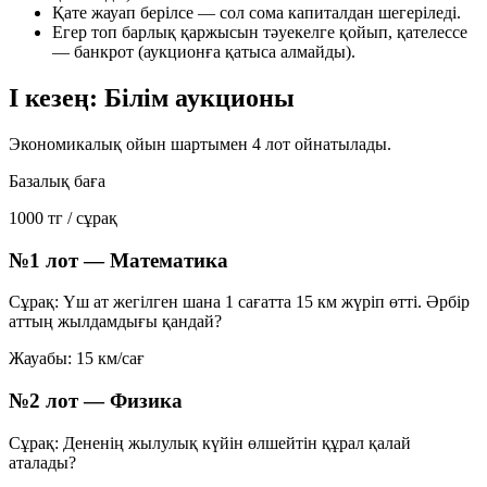
Қате жауап берілсе — сол сома капиталдан шегеріледі.
Егер топ барлық қаржысын тәуекелге қойып, қателессе
—
банкрот
(аукционға қатыса алмайды).
I кезең: Білім аукционы
Экономикалық ойын шартымен 4 лот ойнатылады.
Базалық баға
1000 тг / сұрақ
№1 лот — Математика
Сұрақ: Үш ат жегілген шана 1 сағатта 15 км жүріп өтті. Әрбір
аттың жылдамдығы қандай?
Жауабы:
15 км/сағ
№2 лот — Физика
Сұрақ: Дененің жылулық күйін өлшейтін құрал қалай
аталады?