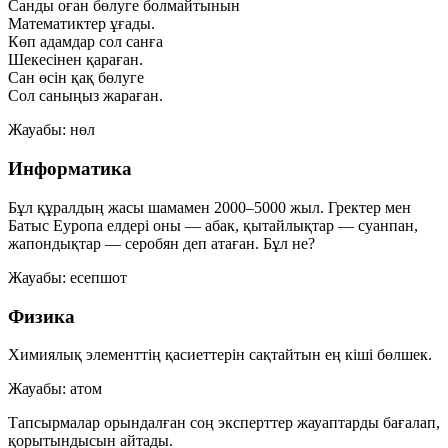
Санды оған бөлуге болмайтынын
Математиктер ұғады.
Көп адамдар сол санға
Шекесінен қараған.
Сан өсін қақ бөлуге
Сол саныңыз жараған.
Жауабы:
нөл
Информатика
Бұл құралдың жасы шамамен 2000–5000 жыл. Гректер мен
Батыс Еуропа елдері оны — абак, қытайлықтар — суанпан,
жапондықтар — серобян деп атаған. Бұл не?
Жауабы:
есепшот
Физика
Химиялық элементтің қасиеттерін сақтайтын ең кіші бөлшек.
Жауабы:
атом
Тапсырмалар орындалған соң эксперттер жауаптарды бағалап,
қорытындысын айтады.