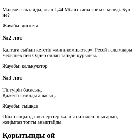
Мәлімет сақтайды, оған
1,44 Мбайт
саны сәйкес келеді. Бұл
не?
Жауабы:
дискета
№2 лот
Қалтаға сыйып кететін «миникомпьютер». Ресей ғалымдары
Чебышев пен Однер ойлап тапқан құрылғы.
Жауабы:
калькулятор
№3 лот
Тінтуірін басасың,
Қажетті файлды ашасың.
Жауабы:
тышқан
Ойын соңында эксперттер жалпы нәтижені шығарып,
жеңімпаз топты анықтайды.
Қорытынды ой