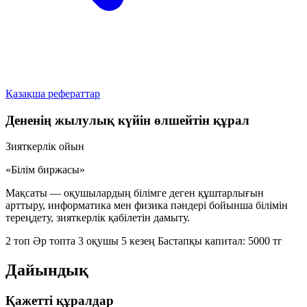
Қазақша рефераттар
Дененің жылулық күйін өлшейтін құрал
Зияткерлік ойын
«Білім биржасы»
Мақсаты — оқушылардың білімге деген құштарлығын
арттыру, информатика мен физика пәндері бойынша білімін
тереңдету, зияткерлік қабілетін дамыту.
2 топ
Әр топта 3 оқушы
5 кезең
Бастапқы капитал: 5000 тг
Дайындық
Қажетті құралдар