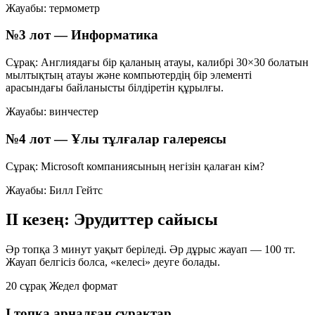
Жауабы:
термометр
№3 лот — Информатика
Сұрақ: Англиядағы бір қаланың атауы, калибрі 30×30 болатын
мылтықтың атауы және компьютердің бір элементі
арасындағы байланысты білдіретін құрылғы.
Жауабы:
винчестер
№4 лот — Ұлы тұлғалар галереясы
Сұрақ: Microsoft компаниясының негізін қалаған кім?
Жауабы:
Билл Гейтс
II кезең: Эрудиттер сайысы
Әр топқа
3 минут
уақыт беріледі. Әр дұрыс жауап —
100 тг
.
Жауап белгісіз болса, «келесі» деуге болады.
20 сұрақ
Жедел формат
I топқа арналған сұрақтар