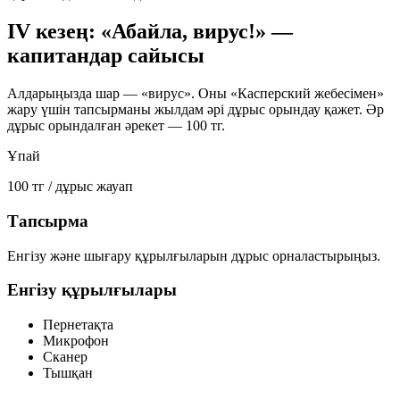
IV кезең: «Абайла, вирус!» —
капитандар сайысы
Алдарыңызда шар — «вирус». Оны «Касперский жебесімен»
жару үшін тапсырманы жылдам әрі дұрыс орындау қажет. Әр
дұрыс орындалған әрекет —
100 тг
.
Ұпай
100 тг / дұрыс жауап
Тапсырма
Енгізу және шығару құрылғыларын дұрыс орналастырыңыз.
Енгізу құрылғылары
Пернетақта
Микрофон
Сканер
Тышқан