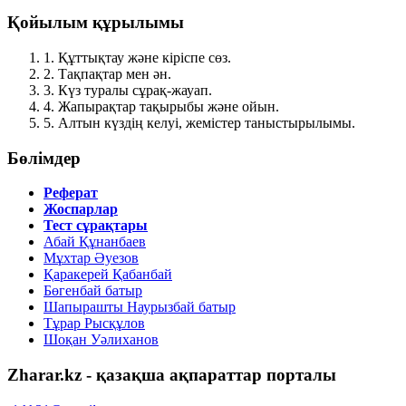
Қойылым құрылымы
1.
Құттықтау және кіріспе сөз.
2.
Тақпақтар мен ән.
3.
Күз туралы сұрақ-жауап.
4.
Жапырақтар тақырыбы және ойын.
5.
Алтын күздің келуі, жемістер таныстырылымы.
Бөлімдер
Реферат
Жоспарлар
Тест сұрақтары
Абай Құнанбаев
Мұхтар Әуезов
Қаракерей Қабанбай
Бөгенбай батыр
Шапырашты Наурызбай батыр
Тұрар Рысқұлов
Шоқан Уәлиханов
Zharar.kz - қазақша ақпараттар порталы