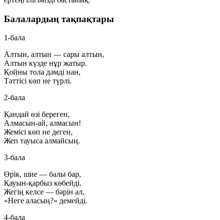
Балалардың тақпақтары
1-бала
Алтын, алтын — сары алтын,
Алтын күзде нұр жатыр.
Қойны тола дәмді нан,
Тәттісі көп не түрлі.
2-бала
Қандай өзі береген,
Алмасын-ай, алмасын!
Жемісі көп не деген,
Жеп тауыса алмайсың.
3-бала
Өрік, шие — балы бар,
Қауын-қарбыз көбейді.
Жегің келсе — бәрін ал,
«Неге аласың?» демейді.
4-бала