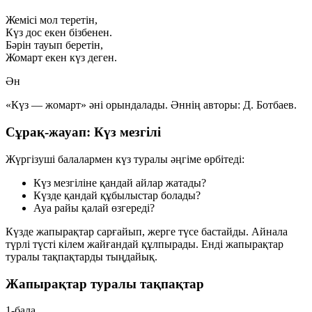
Жемісі мол теретін,
Күз дос екен бізбенен.
Бәрін тауып беретін,
Жомарт екен күз деген.
Ән
«Күз — жомарт» әні орындалады. Әннің авторы:
Д. Ботбаев
.
Сұрақ-жауап: Күз мезгілі
Жүргізуші балалармен күз туралы әңгіме өрбітеді:
Күз мезгіліне қандай айлар жатады?
Күзде қандай құбылыстар болады?
Ауа райы қалай өзгереді?
Күзде жапырақтар сарғайып, жерге түсе бастайды. Айнала
түрлі түсті кілем жайғандай құлпырады. Енді жапырақтар
туралы тақпақтарды тыңдайық.
Жапырақтар туралы тақпақтар
1-бала