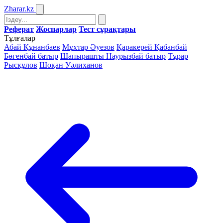
Zharar
.kz
Реферат
Жоспарлар
Тест сұрақтары
Тұлғалар
Абай Құнанбаев
Мұхтар Әуезов
Қаракерей Қабанбай
Бөгенбай батыр
Шапырашты Наурызбай батыр
Тұрар
Рысқұлов
Шоқан Уәлиханов