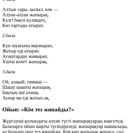
Алтын сары, қызыл, көк —
Алуан-алуан жапырақ.
Күзгі бақта күлімдеп,
Көз тартады атырап.
2-бала
Күн шуағына маужырап,
Жатыр еді атырап.
Ағаштардан жамырап,
Ұшты кенет жапырақ.
3-бала
Ой, алақай, тамаша —
Шашу шашты жапырақ.
Бақтың іші алаша,
Аунар ма еді жатып-ақ.
Ойын: «Кім тез жинайды?»
Жүргізуші қолындағы алуан түсті жапырақтарды көрсетеді.
Балаларға ойын шарты түсіндіріледі: жапырақтар шашылады,
ал балалар оны тез жинайды. Кім көп жапырақ жинаса, сол