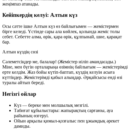
жеңімпаз атанады.
Кейіпкердің келуі: Алтын күз
Осы сәтте ішке Алтын күз өз байлығымен — жемістермен
бірге келеді. Үстінде сары ала көйлек, қолында жеміс толы
себет. Себетте алма, өрік, қара өрік, құлпынай, шие, қарақат
бар.
Алтын күздің сөзі
Сәлеметсіңдер ме, балалар! (Жемістер иіліп амандасады.)
Міне, мен бүгін орталарыңа өзімнің байлығым — жемістерімді
ерте келдім. Жаз бойы күтіп-баптап, күздің келуін асыға
күттіңдер. Жемістерімді қабыл алыңдар. Әрқайсысы енді өзі
туралы айтып береді.
Негізгі ойлар
Күз — береке мен молшылық мезгілі.
Табиғат құбылыстары: жапырақтың сарғаюы, ауа
райының өзгеруі.
Ойын арқылы қимыл-қозғалыс пен ұжымдық әрекет
дамиды.