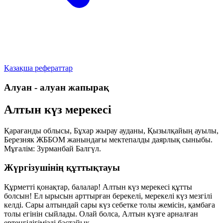
Қазақша рефераттар
Алуан - алуан жапырақ
Алтын күз мерекесі
Қарағанды облысы, Бұхар жырау ауданы, Қызылқайың ауылы,
Березняк ЖББОМ жанындағы мектепалды даярлық сыныбы.
Мұғалім:
Зурманбай Балгүл
.
Жүргізушінің құттықтауы
Құрметті қонақтар, балалар! Алтын күз мерекесі құтты
болсын! Ел ырысын арттырған берекелі, мерекелі күз мезгілі
келді. Сары алтындай сары күз себетке толы жемісін, қамбаға
толы егінін сыйлады. Олай болса, Алтын күзге арналған
ертеңгілігімізді бастайық.