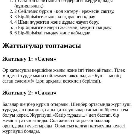
1
Осы топта айтылған сөздер осы жерде қалады
(құпиялылық).
2
Сөйлемес бұрын «қол көтеру» ережесін сақтау.
3
Бір-бірімізге жылы көзқараспен қарау.
4
Шын жүректен және дұрыс жауап беру.
5
Бір-бірімізге кедергі жасамай, мұқият тыңдау.
6
Бір-бірімізді тыңдау және қабылдау.
Жаттығулар топтамасы
Жаттығу 1: «Сәлем»
Әр қатысушы көршісіне жылы және ізгі тілек айтады. Тілек
міндетті түрде мына сөйлеммен аяқталады:
«Бұл — менің
саған сәлемім!»
(доп арқылы кезекпен беріледі).
Жаттығу 2: «Салат»
Балалар шеңбер құрып отырады. Шеңбер ортасында жүргізуші
тұрады, ал орындық саны қатысушылар санынан
біреуге кем
болуы керек. Жүргізуші «Қазір тұрады...» деп бастап, бір
жемістің атын атайды. Сол жемісті таңдаған балалар
орындарын ауыстырады. Орынсыз қалған қатысушы келесі
жүргізуші болады.