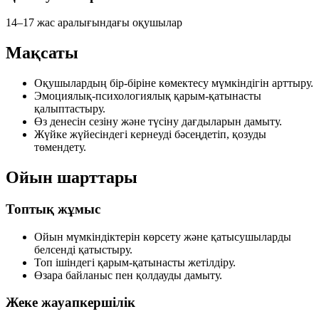
14–17 жас аралығындағы оқушылар
Мақсаты
Оқушылардың бір-біріне көмектесу мүмкіндігін арттыру.
Эмоциялық-психологиялық қарым-қатынасты
қалыптастыру.
Өз денесін сезіну және түсіну дағдыларын дамыту.
Жүйке жүйесіндегі кернеуді бәсеңдетіп, қозуды
төмендету.
Ойын шарттары
Топтық жұмыс
Ойын мүмкіндіктерін көрсету және қатысушыларды
белсенді қатыстыру.
Топ ішіндегі қарым-қатынасты жетілдіру.
Өзара байланыс пен қолдауды дамыту.
Жеке жауапкершілік