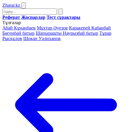
Zharar
.kz
Реферат
Жоспарлар
Тест сұрақтары
Тұлғалар
Абай Құнанбаев
Мұхтар Әуезов
Қаракерей Қабанбай
Бөгенбай батыр
Шапырашты Наурызбай батыр
Тұрар
Рысқұлов
Шоқан Уәлиханов