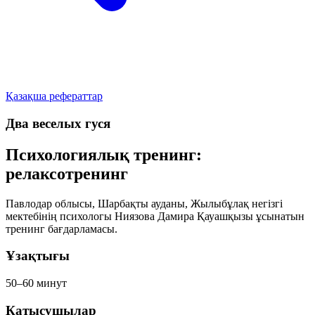
Қазақша рефераттар
Два веселых гуся
Психологиялық тренинг:
релаксотренинг
Павлодар облысы, Шарбақты ауданы, Жылыбұлақ негізгі
мектебінің психологы
Ниязова Дамира Қауашқызы
ұсынатын
тренинг бағдарламасы.
Ұзақтығы
50–60 минут
Қатысушылар