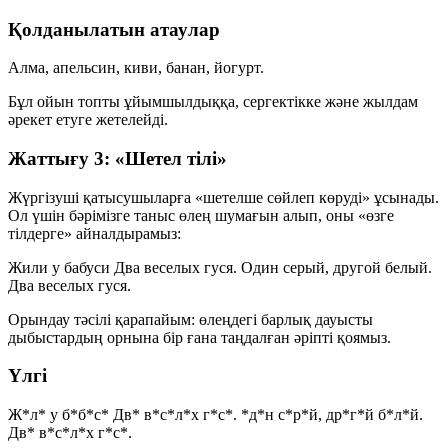
Қолданылатын атаулар
Алма, апельсин, киви, банан, йогурт.
Бұл ойын топты ұйымшылдыққа, сергектікке және жылдам
әрекет етуге жетелейді.
Жаттығу 3: «Шетел тілі»
Жүргізуші қатысушыларға «шетелше сөйлеп көруді» ұсынады.
Ол үшін бәрімізге таныс өлең шумағын алып, оны «өзге
тілдерге» айналдырамыз:
Жили у бабуси Два веселых гуся. Один серый, другой белый.
Два веселых гуся.
Орындау тәсілі қарапайым: өлеңдегі барлық дауысты
дыбыстардың орнына бір ғана таңдалған әріпті қоямыз.
Үлгі
Ж*л* у б*б*с* Дв* в*с*л*х г*с*. *д*н с*р*й, др*г*й б*л*й.
Дв* в*с*л*х г*с*.