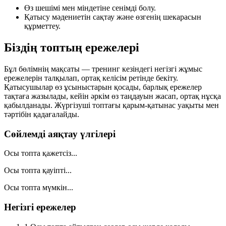
Өз шешімі мен міндетіне сенімді болу.
Қатысу мәдениетін сақтау және өзгенің шекарасын
құрметтеу.
Біздің топтың ережелері
Бұл бөлімнің мақсаты — тренинг кезіндегі негізгі жұмыс
ережелерін талқылап, ортақ келісім ретінде бекіту.
Қатысушылар өз ұсыныстарын қосады, барлық ережелер
тақтаға жазылады, кейін әркім өз таңдауын жасап, ортақ нұсқа
қабылданады. Жүргізуші топтағы қарым-қатынас уақыты мен
тәртібін қадағалайды.
Сөйлемді аяқтау үлгілері
Осы топта қажетсіз...
Осы топта қауіпті...
Осы топта мүмкін...
Негізгі ережелер