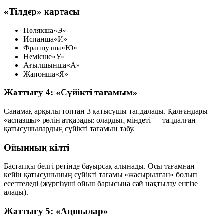
«Тілдер» картасы
Полякша
«Э»
Испанша
«И»
Французша
«Ю»
Немісше
«У»
Ағылшынша
«А»
Жапонша
«Я»
Жаттығу 4: «Сүйікті тағамым»
Санамақ арқылы топтан
3 қатысушы
таңдалады. Қалғандары
«аспазшы» рөлін атқарады: олардың міндеті — таңдалған
қатысушылардың сүйікті тағамын табу.
Ойынның кілті
Бастапқы белгі ретінде
бауырсақ
алынады. Осы тағамнан
кейін қатысушының сүйікті тағамы «жасырылған» болып
есептеледі (жүргізуші ойын барысына сай нақтылау енгізе
алады).
Жаттығу 5: «Аңшылар»