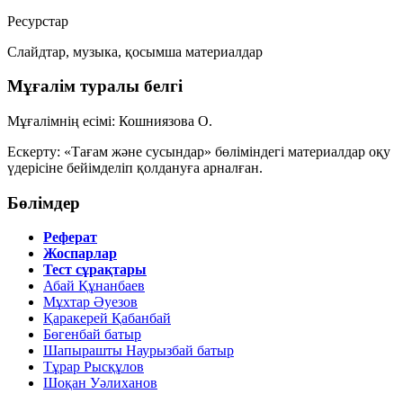
Ресурстар
Слайдтар, музыка, қосымша материалдар
Мұғалім туралы белгі
Мұғалімнің есімі:
Кошниязова О.
Ескерту: «Тағам және сусындар» бөліміндегі материалдар оқу
үдерісіне бейімделіп қолдануға арналған.
Бөлімдер
Реферат
Жоспарлар
Тест сұрақтары
Абай Құнанбаев
Мұхтар Әуезов
Қаракерей Қабанбай
Бөгенбай батыр
Шапырашты Наурызбай батыр
Тұрар Рысқұлов
Шоқан Уәлиханов