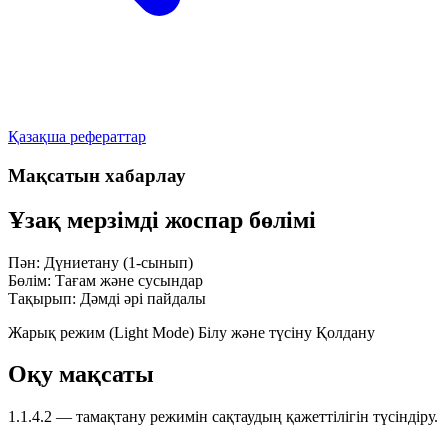
Қазақша рефераттар
Мақсатын хабарлау
Ұзақ мерзімді жоспар бөлімі
Пән:
Дүниетану (1-сынып)
Бөлім:
Тағам және сусындар
Тақырып:
Дәмді әрі пайдалы
Жарық режим (Light Mode)
Білу және түсіну
Қолдану
Оқу мақсаты
1.1.4.2
— тамақтану режимін сақтаудың қажеттілігін түсіндіру.