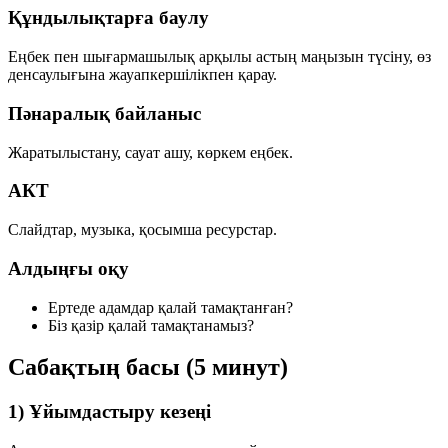
Құндылықтарға баулу
Еңбек пен шығармашылық арқылы астың маңызын түсіну, өз
денсаулығына жауапкершілікпен қарау.
Пәнаралық байланыс
Жаратылыстану, сауат ашу, көркем еңбек.
АКТ
Слайдтар, музыка, қосымша ресурстар.
Алдыңғы оқу
Ертеде адамдар қалай тамақтанған?
Біз қазір қалай тамақтанамыз?
Сабақтың басы (5 минут)
1) Ұйымдастыру кезеңі