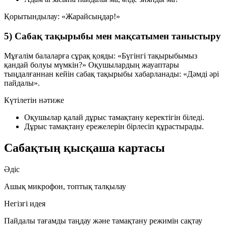
Қорытындылау:
«Жарайсыңдар!»
5) Сабақ тақырыбы мен мақсатымен таныстыру
Мұғалім балаларға сұрақ қояды:
«Бүгінгі тақырыбымыз
қандай болуы мүмкін?»
Оқушылардың жауаптары
тыңдалғаннан кейін сабақ тақырыбы хабарланады:
«Дәмді әрі
пайдалы»
.
Күтілетін нәтиже
Оқушылар қалай дұрыс тамақтану керектігін біледі.
Дұрыс тамақтану ережелерін бірлесіп құрастырады.
Сабақтың қысқаша картасы
Әдіс
Ашық микрофон, топтық талқылау
Негізгі идея
Пайдалы тағамды таңдау және тамақтану режимін сақтау