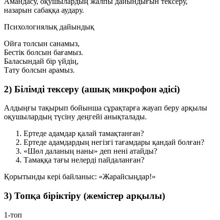
Амандасу, оқушылардың жалпы дайындығын тексеру,
назарын сабаққа аудару.
Психологиялық дайындық
Ойға толсын санамыз,
Бестік болсын бағамыз.
Баласындай бір үйдің,
Тату болсын арамыз.
2) Білімді тексеру (ашық микрофон әдісі)
Алдыңғы тақырып бойынша сұрақтарға жауап беру арқылы
оқушылардың түсіну деңгейі анықталады.
Ертеде адамдар қалай тамақтанған?
Ертеде адамдардың негізгі тағамдары қандай болған?
«Шөл даланың наны» деп нені атайды?
Тамаққа тағы нелерді пайдаланған?
Қорытынды кері байланыс:
«Жарайсыңдар!»
3) Топқа біріктіру (жемістер арқылы)
1-топ