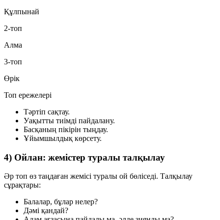
Құлпынай
2-топ
Алма
3-топ
Өрік
Топ ережелері
Тәртіп сақтау.
Уақытты тиімді пайдалану.
Басқаның пікірін тыңдау.
Ұйымшылдық көрсету.
4) Ойлан: жемістер туралы талқылау
Әр топ өз таңдаған жемісі туралы ой бөліседі. Талқылау
сұрақтары:
Балалар, бұлар нелер?
Дәмі қандай?
Адам ағзасына пайдалы ма, әлде зиянды ма?