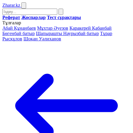
Zharar
.kz
Реферат
Жоспарлар
Тест сұрақтары
Тұлғалар
Абай Құнанбаев
Мұхтар Әуезов
Қаракерей Қабанбай
Бөгенбай батыр
Шапырашты Наурызбай батыр
Тұрар
Рысқұлов
Шоқан Уәлиханов