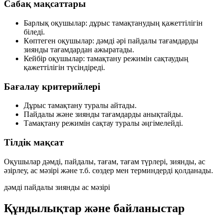
Сабақ мақсаттары
Барлық оқушылар:
дұрыс тамақтанудың қажеттілігін
біледі.
Көптеген оқушылар:
дәмді әрі пайдалы тағамдарды
зиянды тағамдардан ажыратады.
Кейбір оқушылар:
тамақтану режимін сақтаудың
қажеттілігін түсіндіреді.
Бағалау критерийлері
Дұрыс тамақтану туралы айтады.
Пайдалы және зиянды тағамдарды анықтайды.
Тамақтану режимін сақтау туралы әңгімелейді.
Тілдік мақсат
Оқушылар
дәмді, пайдалы, тағам, тағам түрлері, зиянды, ас
әзірлеу, ас мәзірі
және т.б. сөздер мен терминдерді қолданады.
дәмді
пайдалы
зиянды
ас мәзірі
Құндылықтар және байланыстар