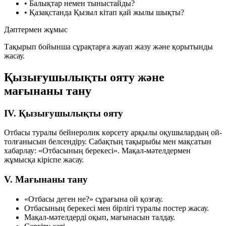
•
Балықтар немен тыныстайды?
•
Қазақстанда Қызыл кітап қай жылы шықты?
Дәптермен жұмыс
Тақырып бойынша сұрақтарға жауап жазу және қорытынды
жасау.
Қызығушылықты ояту және
мағынаны тану
IV. Қызығушылықты ояту
Отбасы туралы бейнеролик көрсету арқылы оқушылардың ой-
толғанысын белсендіру. Сабақтың тақырыбы мен мақсатын
хабарлау:
«Отбасының берекесі»
. Мақал-мәтелдермен
жұмысқа кіріспе жасау.
V. Мағынаны тану
«Отбасы деген не?» сұрағына ой қозғау.
Отбасының берекесі мен бірлігі туралы постер жасау.
Мақал-мәтелдерді оқып, мағынасын талдау.