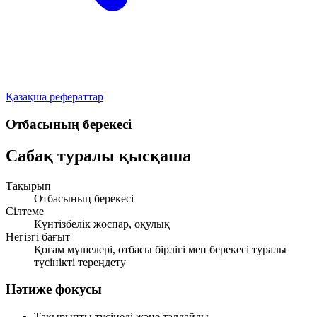
Қазақша рефераттар
Отбасының берекесі
Сабақ туралы қысқаша
Тақырып
Отбасының берекесі
Сілтеме
Күнтізбелік жоспар, оқулық
Негізгі бағыт
Қоғам мүшелері, отбасы бірлігі мен берекесі туралы
түсінікті тереңдету
Нәтиже фокусы
Тақырыпты түсінеді және талдайды.