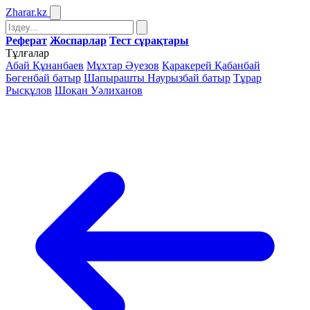
Zharar
.kz
Реферат
Жоспарлар
Тест сұрақтары
Тұлғалар
Абай Құнанбаев
Мұхтар Әуезов
Қаракерей Қабанбай
Бөгенбай батыр
Шапырашты Наурызбай батыр
Тұрар
Рысқұлов
Шоқан Уәлиханов