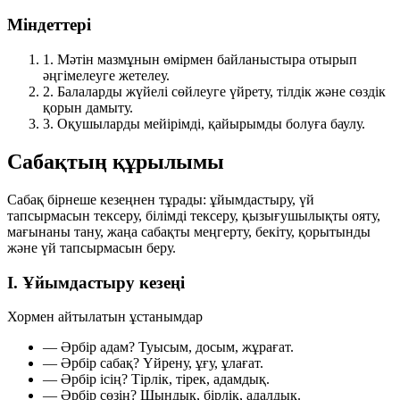
Міндеттері
1.
Мәтін мазмұнын өмірмен байланыстыра отырып
әңгімелеуге жетелеу.
2.
Балаларды жүйелі сөйлеуге үйрету, тілдік және сөздік
қорын дамыту.
3.
Оқушыларды мейірімді, қайырымды болуға баулу.
Сабақтың құрылымы
Сабақ бірнеше кезеңнен тұрады: ұйымдастыру, үй
тапсырмасын тексеру, білімді тексеру, қызығушылықты ояту,
мағынаны тану, жаңа сабақты меңгерту, бекіту, қорытынды
және үй тапсырмасын беру.
І. Ұйымдастыру кезеңі
Хормен айтылатын ұстанымдар
— Әрбір адам?
Туысым, досым, жұрағат.
— Әрбір сабақ?
Үйрену, ұғу, ұлағат.
— Әрбір ісің?
Тірлік, тірек, адамдық.
— Әрбір сөзің?
Шындық, бірлік, адалдық.