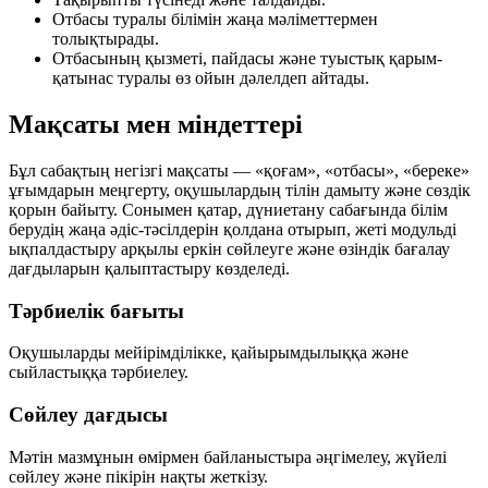
Отбасы туралы білімін жаңа мәліметтермен
толықтырады.
Отбасының қызметі, пайдасы және туыстық қарым-
қатынас туралы өз ойын дәлелдеп айтады.
Мақсаты мен міндеттері
Бұл сабақтың негізгі мақсаты — «қоғам», «отбасы», «береке»
ұғымдарын меңгерту, оқушылардың тілін дамыту және сөздік
қорын байыту. Сонымен қатар, дүниетану сабағында білім
берудің жаңа әдіс-тәсілдерін қолдана отырып, жеті модульді
ықпалдастыру арқылы еркін сөйлеуге және өзіндік бағалау
дағдыларын қалыптастыру көзделеді.
Тәрбиелік бағыты
Оқушыларды мейірімділікке, қайырымдылыққа және
сыйластыққа тәрбиелеу.
Сөйлеу дағдысы
Мәтін мазмұнын өмірмен байланыстыра әңгімелеу, жүйелі
сөйлеу және пікірін нақты жеткізу.