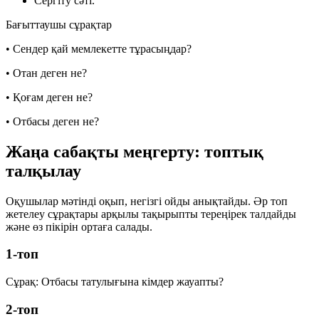
Сергіту сәті.
Бағыттаушы сұрақтар
•
Сендер қай мемлекетте тұрасыңдар?
•
Отан деген не?
•
Қоғам деген не?
•
Отбасы деген не?
Жаңа сабақты меңгерту: топтық
талқылау
Оқушылар мәтінді оқып, негізгі ойды анықтайды. Әр топ
жетелеу сұрақтары арқылы тақырыпты тереңірек талдайды
және өз пікірін ортаға салады.
1-топ
Сұрақ:
Отбасы татулығына кімдер жауапты?
2-топ