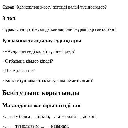
Сұрақ:
Қамқорлық жасау дегенді қалай түсінесіңдер?
3-топ
Сұрақ:
Сенің отбасыңда қандай әдет-ғұрыптар сақталған?
Қосымша талқылау сұрақтары
•
«Асар» дегенді қалай түсінесіңдер?
•
Отбасына кімдер кіреді?
•
Неке деген не?
•
Конституцияда отбасы туралы не айтылған?
Бекіту және қорытынды
Мақалдағы жасырын сөзді тап
•
...
тату болса — ат көп,
...
тату болса — ас көп.
•
...
— туырлығым,
...
— қазынам.