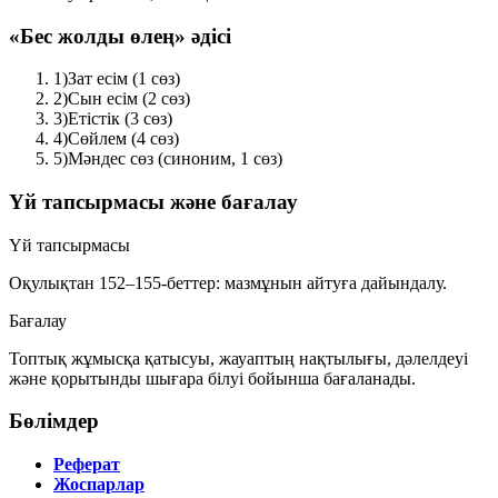
«Бес жолды өлең» әдісі
1)
Зат есім (1 сөз)
2)
Сын есім (2 сөз)
3)
Етістік (3 сөз)
4)
Сөйлем (4 сөз)
5)
Мәндес сөз (синоним, 1 сөз)
Үй тапсырмасы және бағалау
Үй тапсырмасы
Оқулықтан
152–155-беттер
: мазмұнын айтуға дайындалу.
Бағалау
Топтық жұмысқа қатысуы, жауаптың нақтылығы, дәлелдеуі
және қорытынды шығара білуі бойынша бағаланады.
Бөлімдер
Реферат
Жоспарлар