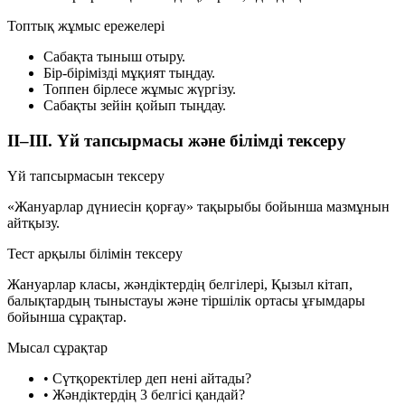
Топтық жұмыс ережелері
Сабақта тыныш отыру.
Бір-бірімізді мұқият тыңдау.
Топпен бірлесе жұмыс жүргізу.
Сабақты зейін қойып тыңдау.
ІІ–ІІІ. Үй тапсырмасы және білімді тексеру
Үй тапсырмасын тексеру
«Жануарлар дүниесін қорғау» тақырыбы бойынша мазмұнын
айтқызу.
Тест арқылы білімін тексеру
Жануарлар класы, жәндіктердің белгілері, Қызыл кітап,
балықтардың тыныстауы және тіршілік ортасы ұғымдары
бойынша сұрақтар.
Мысал сұрақтар
•
Сүтқоректілер деп нені айтады?
•
Жәндіктердің 3 белгісі қандай?