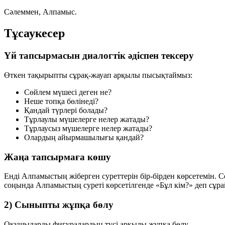
Сәлеммен, Алпамыс.
Тұсаукесер
Үй тапсырмасын диалогтік әдіспен тексеру
Өткен тақырыпты сұрақ-жауап арқылы пысықтаймыз:
Сөйлем мүшесі деген не?
Неше топқа бөлінеді?
Қандай түрлері болады?
Тұрлаулы мүшелерге нелер жатады?
Тұрлаусыз мүшелерге нелер жатады?
Олардың айырмашылығы қандай?
Жаңа тапсырмаға көшу
Енді Алпамыстың жіберген суреттерін бір-бірден көрсетемін. С
соңында Алпамыстың суреті көрсетілгенде
«Бұл кім?»
деп сұра
2) Сыныпты жұпқа бөлу
Оқушыларды фигуралардың түсі арқылы жұпқа бөлу.