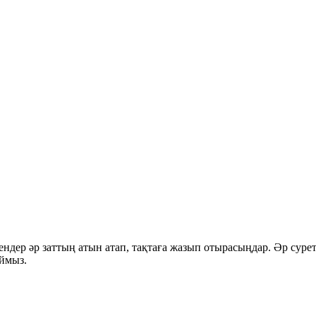
ендер әр заттың атын атап, тақтаға жазып отырасыңдар. Әр суре
ймыз.