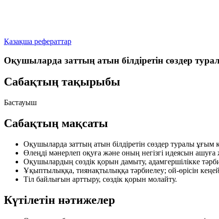
Қазақша рефераттар
Оқушыларда заттың атын білдіретін сөздер тур
Сабақтың тақырыбы
Бастауыш
Сабақтың мақсаты
Оқушыларда
заттың атын білдіретін сөздер
туралы ұғым қ
Өлеңді мәнерлеп оқуға және оның негізгі идеясын ашуға 
Оқушылардың сөздік қорын дамыту, адамгершілікке тәрби
Ұқыптылыққа, тиянақтылыққа тәрбиелеу; ой-өрісін кеңейті
Тіл байлығын арттыру, сөздік қорын молайту.
Күтілетін нәтижелер