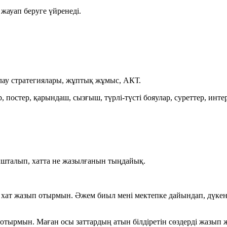
жауап беруге үйренеді.
йлау стратегиялары, жұптық жұмыс, АКТ.
 постер, қарындаш, сызғыш, түрлі-түсті бояулар, суреттер, интер
ынышталып, хатта не жазылғанын тыңдайық.
хат жазып отырмын. Әжем биыл мені мектепке дайындап, дүкенне
отырмын. Маған осы заттардың атын білдіретін сөздерді жазып ж