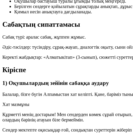
Оқушылар
бастауыш
туралы ұғымды толық меңгереді.
Берілген сөздерге қойылатын сұрақтарды анықтап, дұрыс 
Қимыл иесін анықтауға дағдыланады.
Сабақтың сипаттамасы
Сабақ түрі:
аралас сабақ, жұппен жұмыс.
Әдіс-тәсілдер:
түсіндіру, сұрақ-жауап, диалогтік оқыту, сыни о
Керекті жабдықтар:
«Алматыкітап» (3-сынып), сюжетті суреттер,
Кіріспе
1) Оқушылардың зейінін сабаққа аудару
Балалар, бізге бүгін Алпамыстан хат келіпті. Қане, бәріміз т
Хат мазмұны
Құрметті менің достарым!
Мен сендерден көмек сұрай отырып, 
олардың бәрінің атауын біле бермеймін.
Сендер мектепте оқисыңдар ғой, сондықтан суреттерін жіберіп 