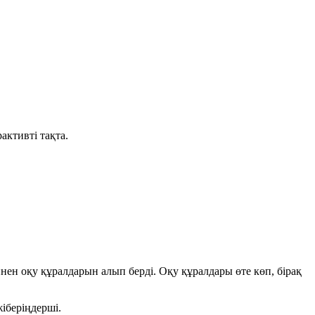
активті тақта.
н оқу құралдарын алып берді. Оқу құралдары өте көп, бірақ
іберіңдерші.