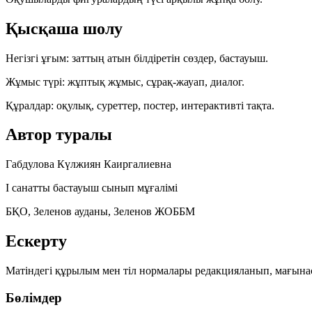
Қысқаша шолу
Негізгі ұғым:
заттың атын білдіретін сөздер, бастауыш.
Жұмыс түрі:
жұптық жұмыс, сұрақ-жауап, диалог.
Құралдар:
оқулық, суреттер, постер, интерактивті тақта.
Автор туралы
Габдулова Күлжиян Каиргалиевна
І санатты бастауыш сынып мұғалімі
БҚО, Зеленов ауданы, Зеленов ЖОББМ
Ескерту
Матіндегі құрылым мен тіл нормалары редакцияланып, мағына
Бөлімдер