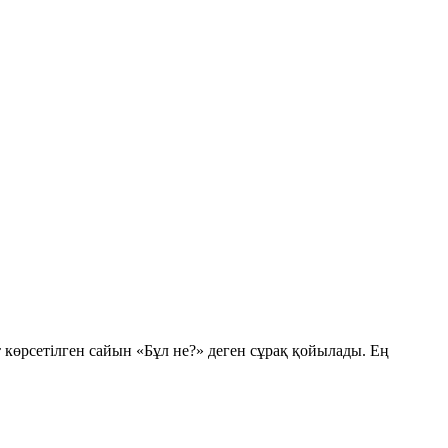
т көрсетілген сайын
«Бұл не?»
деген сұрақ қойылады. Ең