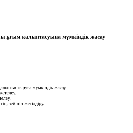
алы ұғым қалыптасуына мүмкіндік жасау
алыптастыруға мүмкіндік жасау.
жетелеу.
елеу.
п, зейінін жетілдіру.