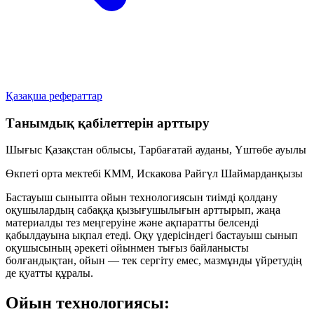
Қазақша рефераттар
Танымдық қабілеттерін арттыру
Шығыс Қазақстан облысы, Тарбағатай ауданы, Үштөбе ауылы
Өкпеті орта мектебі КММ, Искакова Райгүл Шаймарданқызы
Бастауыш сыныпта ойын технологиясын тиімді қолдану
оқушылардың сабаққа қызығушылығын арттырып, жаңа
материалды тез меңгеруіне және ақпаратты белсенді
қабылдауына ықпал етеді. Оқу үдерісіндегі бастауыш сынып
оқушысының әрекеті ойынмен тығыз байланысты
болғандықтан, ойын — тек сергіту емес, мазмұнды үйретудің
де қуатты құралы.
Ойын технологиясы: