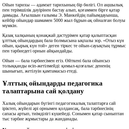
Ойын тарихы — адамзат тарихының бір бөлігі. Ол аңшылық
пен терімшілік дәуірінен бастау алып, қоғаммен бірге қатар
дамыды. Ағылшын ғалымы Э. Манкейдің пайымдауынша,
кейбір ойындар шамамен 5000 жыл бұрын-ақ ойналған болуы
мүмкін.
Қазақ халқының қонақжай дәстүрімен қатар қалыптасқан
ұлттық ойындардың бала болмысына ықпалы зор. «Отыз күн
ойын, қырық күн той» деген тіркес те ойын-сауықтың тұрмыс
пен тәрбиедегі орнын айқындайды.
Ойын — бала тәрбиесімен егіз. Өйткені бала ойынсыз
толыққанды өсіп-жетілмейді: қимыл-қозғалыс дененің
шынығып, жетілуін қамтамасыз етеді.
Ұлттық ойындарды педагогика
талаптарына сай қолдану
Халық ойындарын бүгінгі педагогикалық талаптарға сай
іріктеп, жүйелі әрі орнымен қолдансақ, бала тәрбиесінің
сапасы артып, тиімділігі күшейеді. Сонымен қатар сыныптан
тыс тәрбие жұмыстары да жанданады.