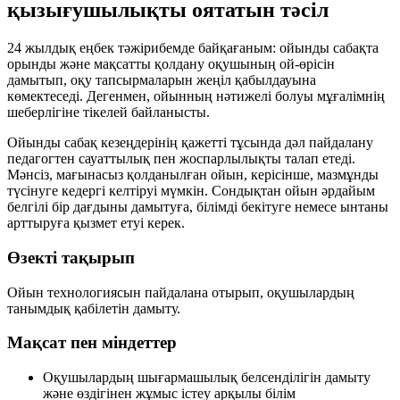
қызығушылықты оятатын тәсіл
24 жылдық еңбек тәжірибемде байқағаным: ойынды сабақта
орынды және мақсатты қолдану оқушының ой-өрісін
дамытып, оқу тапсырмаларын жеңіл қабылдауына
көмектеседі. Дегенмен, ойынның нәтижелі болуы мұғалімнің
шеберлігіне тікелей байланысты.
Ойынды сабақ кезеңдерінің қажетті тұсында дәл пайдалану
педагогтен сауаттылық пен жоспарлылықты талап етеді.
Мәнсіз, мағынасыз қолданылған ойын, керісінше, мазмұнды
түсінуге кедергі келтіруі мүмкін. Сондықтан ойын әрдайым
белгілі бір дағдыны дамытуға, білімді бекітуге немесе ынтаны
арттыруға қызмет етуі керек.
Өзекті тақырып
Ойын технологиясын пайдалана отырып, оқушылардың
танымдық қабілетін дамыту.
Мақсат пен міндеттер
Оқушылардың шығармашылық белсенділігін дамыту
және өздігінен жұмыс істеу арқылы білім