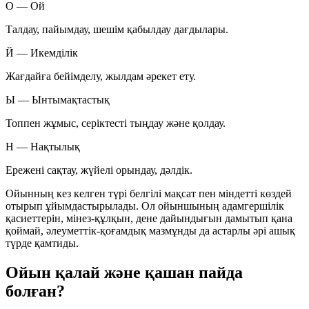
О — Ой
Талдау, пайымдау, шешім қабылдау дағдылары.
Й — Икемділік
Жағдайға бейімделу, жылдам әрекет ету.
Ы — Ынтымақтастық
Топпен жұмыс, серіктесті тыңдау және қолдау.
Н — Нақтылық
Ережені сақтау, жүйелі орындау, дәлдік.
Ойынның кез келген түрі белгілі мақсат пен міндетті көздей
отырып ұйымдастырылады. Ол ойыншының адамгершілік
қасиеттерін, мінез-құлқын, дене дайындығын дамытып қана
қоймай, әлеуметтік-қоғамдық мазмұнды да астарлы әрі ашық
түрде қамтиды.
Ойын қалай және қашан пайда
болған?