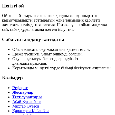
Негізгі ой
Ойын — бастауыш сыныпта оқытуды жандандыратын,
қызығушылықты арттыратын және танымдық қабілетті
дамытатын тиімді технология. Нәтиже үшін ойын мақсатқа
сай, сабақ құрылымына дәл енгізілуі тиіс.
Сабақта қолдану қағидаты
Ойын мақсаты оқу мақсатына қызмет етсін.
Ереже түсінікті, уақыт өлшемді болсын.
Оқушы қатысуы белсенді әрі қауіпсіз
ұйымдастырылсын.
Қорытынды міндетті түрде білімді бекітумен аяқталсын.
Бөлімдер
Реферат
Жоспарлар
Тест сұрақтары
Абай Құнанбаев
Мұхтар Әуезов
Қаракерей Қабанбай