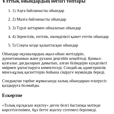
Ұлттық ойындардың негізгі топтары
1) Аңға байланысты ойындар
2) Малға байланысты ойындар
3) Түрлі заттармен ойналатын ойындар
4) Зеректілік, ептілік, икемділікті қажет ететін ойындар
5) Соңғы кезде қалыптасқан ойындар
Ойындар оқушылардың ақыл-ойын жетілдіріп,
дүниетанымын және рухани деңгейін кеңейтеді. Қимыл-
қозғалыс дағдыларын дамытып, алған білімдерін күнделікті
өмірмен ұштастыруға көмектеседі. Сондай-ақ адамгершілік
мінез-құлық қасиеттерін бойына сіңіруге мүмкіндік береді.
Сондықтан тәрбие жұмысында халық ойындарын ескерусіз
қалдыруға болмайды.
Ескертпе
«Толық нұсқасын жүктеу» деген белгі бастапқы мәтінде
көрсетілгенімен, бұл бетте жүктеу сілтемесі берілмеді.