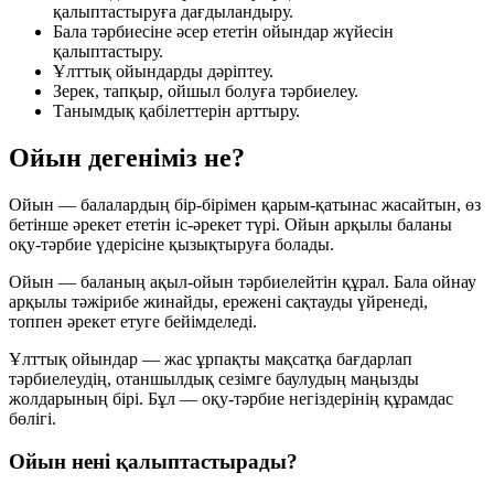
қалыптастыруға дағдыландыру.
Бала тәрбиесіне әсер ететін ойындар жүйесін
қалыптастыру.
Ұлттық ойындарды дәріптеу.
Зерек, тапқыр, ойшыл болуға тәрбиелеу.
Танымдық қабілеттерін арттыру.
Ойын дегеніміз не?
Ойын — балалардың бір-бірімен қарым-қатынас жасайтын, өз
бетінше әрекет ететін іс-әрекет түрі. Ойын арқылы баланы
оқу-тәрбие үдерісіне қызықтыруға болады.
Ойын — баланың ақыл-ойын тәрбиелейтін құрал. Бала ойнау
арқылы тәжірибе жинайды, ережені сақтауды үйренеді,
топпен әрекет етуге бейімделеді.
Ұлттық ойындар — жас ұрпақты мақсатқа бағдарлап
тәрбиелеудің, отаншылдық сезімге баулудың маңызды
жолдарының бірі. Бұл — оқу-тәрбие негіздерінің құрамдас
бөлігі.
Ойын нені қалыптастырады?