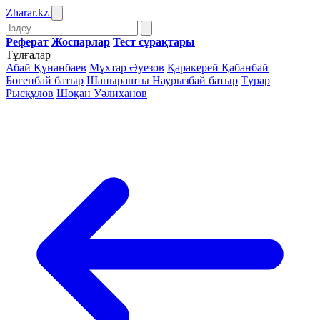
Zharar
.kz
Реферат
Жоспарлар
Тест сұрақтары
Тұлғалар
Абай Құнанбаев
Мұхтар Әуезов
Қаракерей Қабанбай
Бөгенбай батыр
Шапырашты Наурызбай батыр
Тұрар
Рысқұлов
Шоқан Уәлиханов