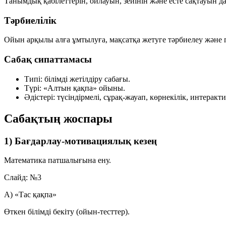
Танымдық қабілеттерін, ойлауын, зейінін және есте сақтауын д
Тәрбиелілік
Ойын арқылы алға ұмтылуға, мақсатқа жетуге тәрбиелеу және
Сабақ сипаттамасы
Типі:
білімді жетілдіру сабағы.
Түрі:
«Алтын қақпа» ойыны.
Әдістері:
түсіндірмелі, сұрақ-жауап, көрнекілік, интерактив
Сабақтың жоспары
1) Бағдарлау-мотивациялық кезең
Математика патшалығына ену.
Слайд:
№3
A) «Тас қақпа»
Өткен білімді бекіту (ойын-тесттер).