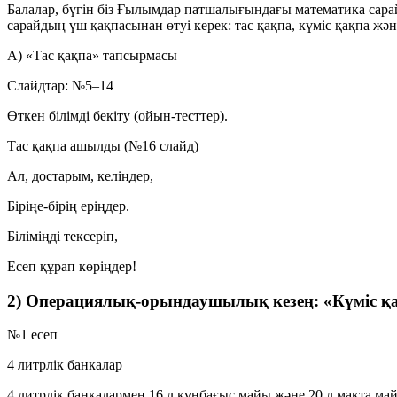
Балалар, бүгін біз Ғылымдар патшалығындағы математика сарай
сарайдың үш қақпасынан өтуі керек:
тас қақпа
,
күміс қақпа
жә
A) «Тас қақпа» тапсырмасы
Слайдтар:
№5–14
Өткен білімді бекіту (ойын-тесттер).
Тас қақпа ашылды (№16 слайд)
Ал, достарым, келіңдер,
Біріңе-бірің еріңдер.
Біліміңді тексеріп,
Есеп құрап көріңдер!
2) Операциялық-орындаушылық кезең: «Күміс қ
№1 есеп
4 литрлік банкалар
4 литрлік банкалармен 16 л күнбағыс майы және 20 л мақта м