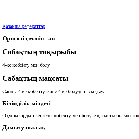
Қазақша рефераттар
Өрнектің мәнін тап
Сабақтың тақырыбы
4-ке көбейту мен бөлу.
Сабақтың мақсаты
Санды 4-ке көбейту және 4-ке бөлуді пысықтау.
Білімділік міндеті
Оқушылардың кестелік көбейту мен бөлуге қатысты білімін то
Дамытушылық