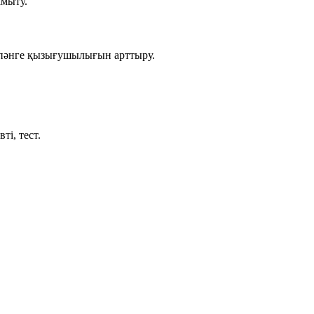
амыту.
 пәнге қызығушылығын арттыру.
ті, тест.