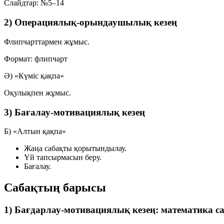
Слайдтар:
№5–14
2) Операциялық-орындаушылық кезең
Флипчарттармен жұмыс.
Формат:
флипчарт
Ә) «Күміс қақпа»
Оқулықпен жұмыс.
3) Бағалау-мотивациялық кезең
Б) «Алтын қақпа»
Жаңа сабақты қорытындылау.
Үй тапсырмасын беру.
Бағалау.
Сабақтың барысы
1) Бағдарлау-мотивациялық кезең: математика с