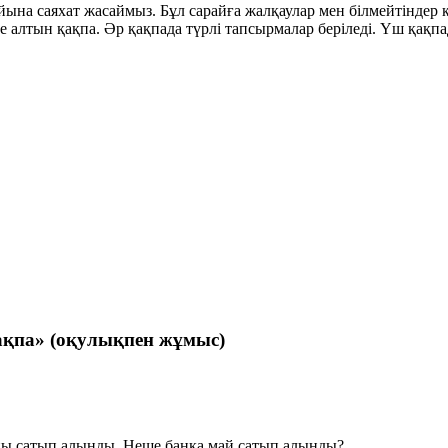
ына саяхат жасаймыз. Бұл сарайға жалқаулар мен білмейтіндер к
не
алтын қақпа
. Әр қақпада түрлі тапсырмалар беріледі. Үш қақпа
ақпа» (оқулықпен жұмыс)
айы сатып алынды. Неше банка май сатып алынды?