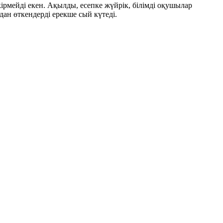
ірмейді екен. Ақылды, есепке жүйрік, білімді оқушылар
дан өткендерді ерекше сый күтеді.