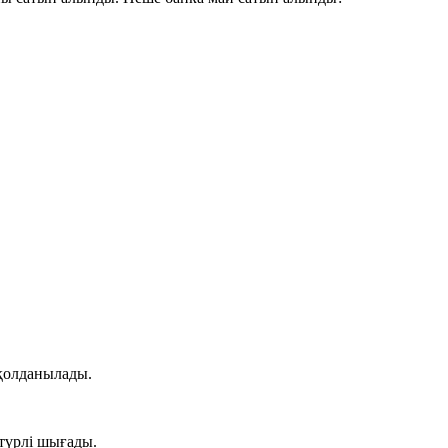
 қолданылады.
ртүрлі шығады.