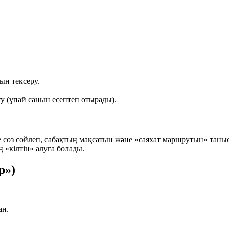
н тексеру.
ту (ұпай санын есептеп отырады).
 сөз сөйлеп, сабақтың мақсатын және «саяхат маршрутын» таныс
 «кілтін» алуға болады.
р»)
ан.