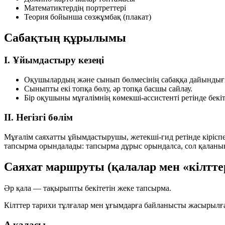
Математиктердің портреттері
Теория бойынша сөзжұмбақ (плакат)
Сабақтың құрылымы
I. Ұйымдастыру кезеңі
Оқушылардың және сынып бөлмесінің сабаққа дайындығы
Сыныпты екі топқа бөлу, әр топқа басшы сайлау.
Бір оқушыны мұғалімнің көмекші-ассистенті ретінде бекі
II. Негізгі бөлім
Мұғалім саяхатты ұйымдастырушы, жетекші-гид ретінде кіріспе
тапсырма орындалады: тапсырма дұрыс орындалса, сол қаланың
Саяхат маршруты (қалалар мен «кілтте
Әр қала — тақырыпты бекітетін жеке тапсырма.
Кілттер тарихи тұлғалар мен ұғымдарға байланысты жасырылғ
A қаласы