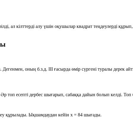
лді, ал кілттерді алу үшін оқушылар квадрат теңдеулерді құрып,
ны
Дегенмен, оның б.з.д. III ғасырда өмір сүргені туралы дерек а
 Әр топ есепті дербес шығарып, сабаққа дайын болып келді. То
деу құрылады. Ықшамдаудан кейін
x = 84
шығады.