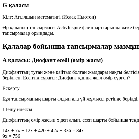
G қаласы
Кілт: Ағылшын математигі (Исаак Ньютон)
Әр қаланың тапсырмасы ActivInspire флипчарттарында жеке бері
тапсырмалар орындады.
Қалалар бойынша тапсырмалар мазмұ
A қаласы: Диофант есебі (өмір жасы)
Диофанттың туған және қайтыс болған жылдары нақты белгісіз. 
берілген. Есептің сұрағы:
Диофант қанша жыл өмір сүрген?
Ескерту
Бұл тапсырманың шарты алдын ала үй жұмысы ретінде берілді.
Шешу идеясы
Диофанттың өмір жасын
x
деп алып, есеп шарты бойынша тең
14x + 7x + 12x + 420 + 42x + 336 = 84x
9x = 756