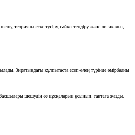
 шешу, теорияны еске түсіру, сәйкестендіру және логикалық
йтылады. Зиратындағы құлпытаста есеп-өлең түрінде өмірбаяны
п басшылары шешудің өз нұсқаларын ұсынып, тақтаға жазды.