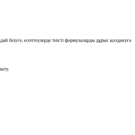
дай білуге, есептеулерде тиісті формулаларды дұрыс қолдануға
ыту.