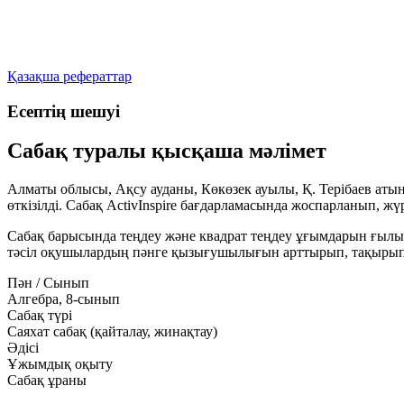
Қазақша рефераттар
Есептің шешуі
Сабақ туралы қысқаша мәлімет
Алматы облысы, Ақсу ауданы, Көкөзек ауылы, Қ. Терібаев аты
өткізілді. Сабақ
ActivInspire
бағдарламасында жоспарланып, жүрг
Сабақ барысында теңдеу және квадрат теңдеу ұғымдарын ғылым
тәсіл оқушылардың пәнге қызығушылығын арттырып, тақырыпт
Пән / Сынып
Алгебра, 8-сынып
Сабақ түрі
Саяхат сабақ (қайталау, жинақтау)
Әдісі
Ұжымдық оқыту
Сабақ ұраны