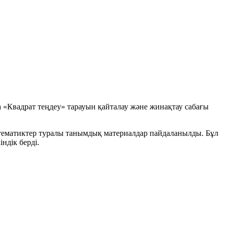
а
«Квадрат теңдеу»
тарауын қайталау және жинақтау сабағы
атематиктер туралы танымдық материалдар пайдаланылды. Бұл
дік берді.