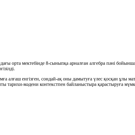
ндағы орта мектебінде 8-сыныпқа арналған алгебра пәні бойынш
ізілді.
ға алғаш енгізген, сондай-ақ оны дамытуға үлес қосқан ұлы м
ы тарихи-мәдени контекстпен байланыстыра қарастыруға мүмкін