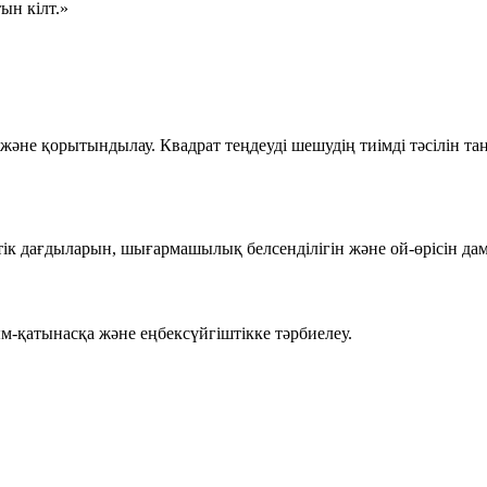
тын кілт
.»
әне қорытындылау. Квадрат теңдеуді шешудің тиімді тәсілін таң
 дағдыларын, шығармашылық белсенділігін және ой-өрісін дам
-қатынасқа және еңбексүйгіштікке тәрбиелеу.