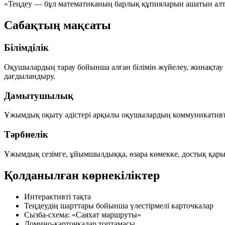
«Теңдеу
— бұл математиканың барлық құпияларын ашатын
ал
Сабақтың мақсаты
Білімділік
Оқушылардың тарау бойынша алған білімін жүйелеу, жинақтау ж
дағдыландыру.
Дамытушылық
Ұжымдық оқыту әдістері арқылы оқушылардың коммуникативтік
Тәрбиелік
Ұжымдық сезімге, ұйымшылдыққа, өзара көмекке, достық қарым
Қолданылған көрнекіліктер
Интерактивті тақта
Теңдеудің шарттары бойынша үлестірмелі карточкалар
Сызба-схема: «Саяхат маршруты»
Домино-карточкалар топтамасы