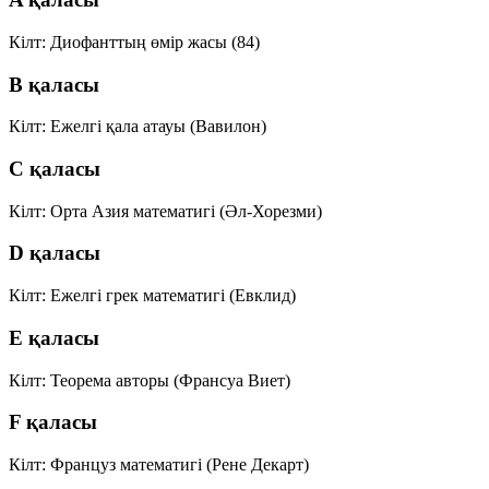
Кілт: Диофанттың өмір жасы (84)
B қаласы
Кілт: Ежелгі қала атауы (Вавилон)
C қаласы
Кілт: Орта Азия математигі (Әл-Хорезми)
D қаласы
Кілт: Ежелгі грек математигі (Евклид)
E қаласы
Кілт: Теорема авторы (Франсуа Виет)
F қаласы
Кілт: Француз математигі (Рене Декарт)