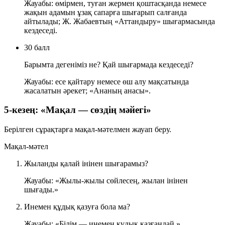
Жауабы: өмірмен, туған жермен қоштасқанда немесе
жақын адамын ұзақ сапарға шығарып салғанда
айтылады; Ж. Жабаевтың «Аттандыру» шығармасында
кездеседі.
30 балл
Барымта дегеніміз не? Қай шығармада кездеседі?
Жауабы: есе қайтару немесе өш алу мақсатында
жасалатын әрекет; «Ананың анасы».
5-кезең: «Мақал — сөздің мәйегі»
Берілген сұрақтарға мақал-мәтелмен жауап беру.
Мақал-мәтел
Жыланды қалай інінен шығарамыз?
Жауабы: «Жылы-жылы сөйлесең, жылан інінен
шығады.»
Инемен құдық қазуға бола ма?
Жауабы: «Білім — инемен құдық қазғандай.»