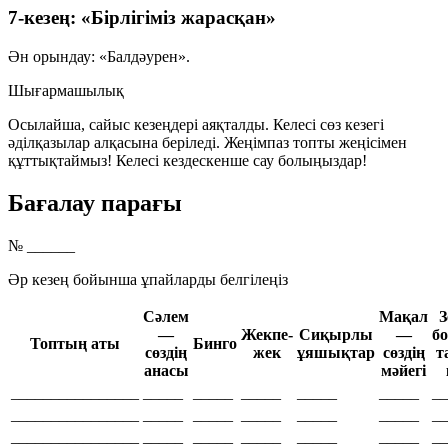
7-кезең: «Бірлігіміз жарасқан»
Ән орындау: «Балдәурен».
Шығармашылық
Осылайша, сайыс кезеңдері аяқталды. Келесі сөз кезегі
әділқазылар алқасына беріледі. Жеңімпаз топты жеңісімен
құттықтаймыз! Келесі кездескенше сау болыңыздар!
Бағалау парағы
№ ______
Әр кезең бойынша ұпайларды белгілеңіз
Сәлем
Мақал
З
—
Жекпе-
Сиқырлы
—
бо
Топтың аты
Бинго
сөздің
жек
ұяшықтар
сөздің
т
анасы
мәйегі
________________
_____
_____
_____
_____
_____
__
________________
_____
_____
_____
_____
_____
__
________________
_____
_____
_____
_____
_____
__