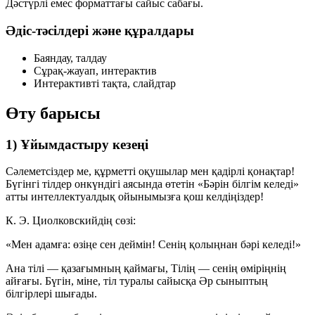
Дәстүрлі емес форматтағы сайыс сабағы.
Әдіс-тәсілдері және құралдары
Баяндау, талдау
Сұрақ-жауап, интерактив
Интерактивті тақта, слайдтар
Өту барысы
1) Ұйымдастыру кезеңі
Сәлеметсіздер ме, құрметті оқушылар мен қадірлі қонақтар!
Бүгінгі тілдер онкүндігі аясында өтетін «Бәрін білгім келеді»
атты интеллектуалдық ойынымызға қош келдіңіздер!
К. Э. Циолковскийдің сөзі:
«Мен адамға: өзіңе сен деймін! Сенің қолыңнан бәрі келеді!»
Ана тілі — қазағымның қаймағы, Тілің — сенің өміріңнің
айғағы. Бүгін, міне, тіл туралы сайысқа Әр сыныптың
білгірлері шығады.