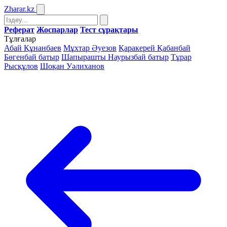
Zharar
.kz
Реферат
Жоспарлар
Тест сұрақтары
Тұлғалар
Абай Құнанбаев
Мұхтар Әуезов
Қаракерей Қабанбай
Бөгенбай батыр
Шапырашты Наурызбай батыр
Тұрар
Рысқұлов
Шоқан Уәлиханов