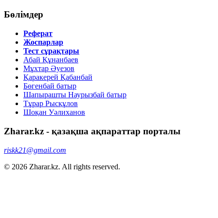
Бөлімдер
Реферат
Жоспарлар
Тест сұрақтары
Абай Құнанбаев
Мұхтар Әуезов
Қаракерей Қабанбай
Бөгенбай батыр
Шапырашты Наурызбай батыр
Тұрар Рысқұлов
Шоқан Уәлиханов
Zharar.kz - қазақша ақпараттар порталы
riskk21@gmail.com
© 2026 Zharar.kz. All rights reserved.