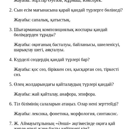
Жауабы: Мұхтар Әуезов; Құрмаш, Көксерек.
Сын есім мағынасына қарай қандай түрлерге бөлінеді?
Жауабы: сапалық, қатыстық.
Шығарманың композициялық жоспары қандай
бөлімдерден тұрады?
Жауабы: оқиғаның басталуы, байланысы, шиеленісуі,
шарықтау шегі, аяқталуы.
Күрделі сөздердің қандай түрлері бар?
Жауабы: қос сөз, біріккен сөз, қысқарған сөз, тіркесті
сөз.
Өлең жолдарындағы қайталаудың түрлері қандай?
Жауабы: жай қайталау, анафора, эпифора.
Тіл білімінің салаларын атаңыз. Олар нені зерттейді?
Жауабы: лексика, фонетика, морфология, синтаксис.
Ж. Аймауытұлының «Әнші» әңгімесінде оқиға қай
жерде өтеді және басты кейіпкері кім?