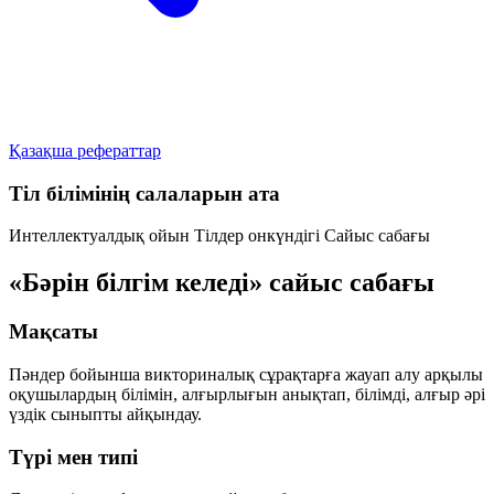
Қазақша рефераттар
Тіл білімінің салаларын ата
Интеллектуалдық ойын
Тілдер онкүндігі
Сайыс сабағы
«Бәрін білгім келеді» сайыс сабағы
Мақсаты
Пәндер бойынша викториналық сұрақтарға жауап алу арқылы
оқушылардың білімін, алғырлығын анықтап, білімді, алғыр әрі
үздік сыныпты айқындау.
Түрі мен типі