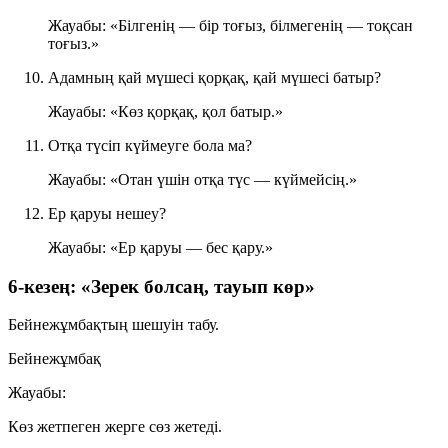
Жауабы: «Білгенің — бір тоғыз, білмегенің — тоқсан
тоғыз.»
Адамның қай мүшесі қорқақ, қай мүшесі батыр?
Жауабы: «Көз қорқақ, қол батыр.»
Отқа түсіп күймеуге бола ма?
Жауабы: «Отан үшін отқа түс — күймейсің.»
Ер қаруы нешеу?
Жауабы: «Ер қаруы — бес қару.»
6-кезең: «Зерек болсаң, тауып көр»
Бейнежұмбақтың шешуін табу.
Бейнежұмбақ
Жауабы:
Көз жетпеген жерге сөз жетеді.