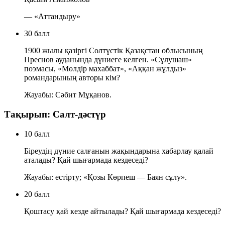
— «Аттандыру»
30 балл
1900 жылы қазіргі Солтүстік Қазақстан облысының
Преснов ауданында дүниеге келген. «Сұлушаш»
поэмасы, «Мөлдір махаббат», «Аққан жұлдыз»
романдарының авторы кім?
Жауабы: Сәбит Мұқанов.
Тақырып: Салт-дәстүр
10 балл
Біреудің дүние салғанын жақындарына хабарлау қалай
аталады? Қай шығармада кездеседі?
Жауабы: естірту; «Қозы Көрпеш — Баян сұлу».
20 балл
Қоштасу қай кезде айтылады? Қай шығармада кездеседі?