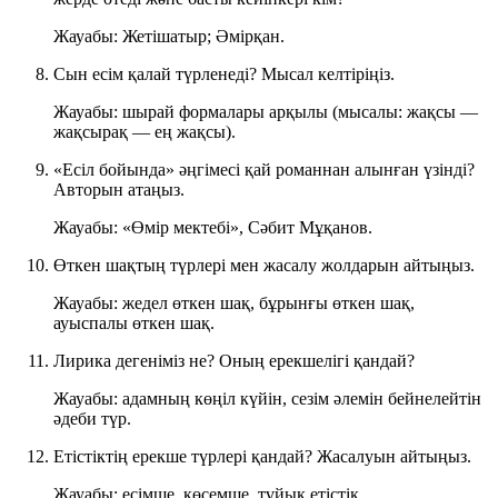
Жауабы: Жетішатыр; Әмірқан.
Сын есім қалай түрленеді? Мысал келтіріңіз.
Жауабы: шырай формалары арқылы (мысалы: жақсы —
жақсырақ — ең жақсы).
«Есіл бойында» әңгімесі қай романнан алынған үзінді?
Авторын атаңыз.
Жауабы: «Өмір мектебі», Сәбит Мұқанов.
Өткен шақтың түрлері мен жасалу жолдарын айтыңыз.
Жауабы: жедел өткен шақ, бұрынғы өткен шақ,
ауыспалы өткен шақ.
Лирика дегеніміз не? Оның ерекшелігі қандай?
Жауабы: адамның көңіл күйін, сезім әлемін бейнелейтін
әдеби түр.
Етістіктің ерекше түрлері қандай? Жасалуын айтыңыз.
Жауабы: есімше, көсемше, тұйық етістік.