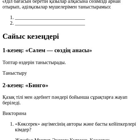
Әділ бағасын беретін қазылар алқасына сөзімізді арнай
отырып, әділқазылар мүшелерімен таныстырамыз:
____________________________
____________________________
Сайыс кезеңдері
1-кезең: «Сәлем — сөздің анасы»
Топтар өздерін таныстырады.
Таныстыру
2-кезең: «Бинго»
Қазақ тілі мен әдебиет пәндері бойынша сұрақтарға жауап
беріледі.
Викторина
«Көксерек» әңгімесінің авторы және басты кейіпкерлері
кімдер?