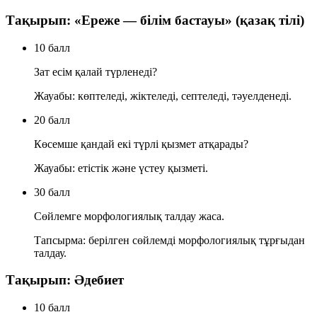
Тақырып: «Ереже — білім бастауы» (қазақ тілі)
10 балл
Зат есім қалай түрленеді?
Жауабы: көптеледі, жіктеледі, септеледі, тәуелденеді.
20 балл
Көсемше қандай екі түрлі қызмет атқарады?
Жауабы: етістік және үстеу қызметі.
30 балл
Сөйлемге морфологиялық талдау жаса.
Тапсырма: берілген сөйлемді морфологиялық тұрғыдан
талдау.
Тақырып: Әдебиет
10 балл