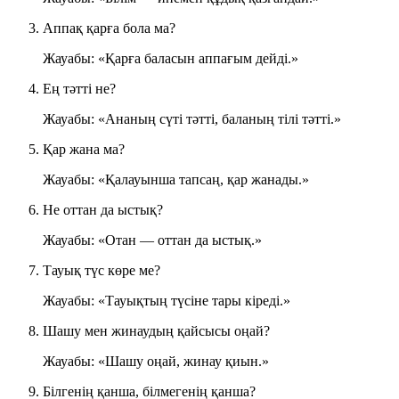
Аппақ қарға бола ма?
Жауабы: «Қарға баласын аппағым дейді.»
Ең тәтті не?
Жауабы: «Ананың сүті тәтті, баланың тілі тәтті.»
Қар жана ма?
Жауабы: «Қалауынша тапсаң, қар жанады.»
Не оттан да ыстық?
Жауабы: «Отан — оттан да ыстық.»
Тауық түс көре ме?
Жауабы: «Тауықтың түсіне тары кіреді.»
Шашу мен жинаудың қайсысы оңай?
Жауабы: «Шашу оңай, жинау қиын.»
Білгенің қанша, білмегенің қанша?