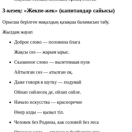
3-кезең: «Жекпе-жек» (капитандар сайысы)
Орысша берілген мақалдың қазақша баламасын табу.
Жылдам жауап
Доброе слово — половина блага
Жақсы сөз — жарым ырыс.
Сказанное слово — вылетевшая пуля
Айтылған сөз — атылған оқ.
Даже говоря в шутку — подумай
Ойнап сөйлесең де, ойлап сөйле.
Начало искусства — красноречие
Өнер алды — қызыл тіл.
Человек без Родины, как соловей без леса