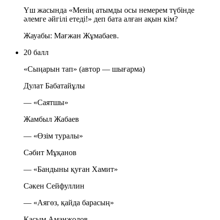
Үш жасында «Менің атымды осы немерем түбінде
әлемге әйгілі етеді!» деп бата алған ақын кім?
Жауабы: Мағжан Жұмабаев.
20 балл
«Сыңарын тап» (автор — шығарма)
Дулат Бабатайұлы
— «Саятшы»
Жамбыл Жабаев
— «Өзім туралы»
Сәбит Мұқанов
— «Бандыны қуған Хамит»
Сәкен Сейфуллин
— «Аягөз, қайда барасың»
Қасым Аманжолов