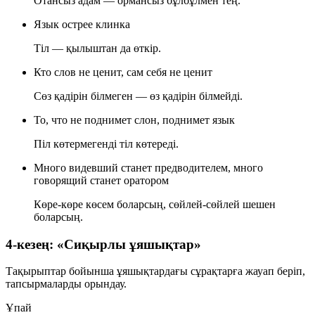
Отансыз адам — ормансыз бұлбұлмен тең.
Язык острее клинка
Тіл — қылыштан да өткір.
Кто слов не ценит, сам себя не ценит
Сөз қадірін білмеген — өз қадірін білмейді.
То, что не поднимет слон, поднимет язык
Піл көтермегенді тіл көтереді.
Много видевший станет предводителем, много
говорящий станет оратором
Көре-көре көсем боларсың, сөйлей-сөйлей шешен
боларсың.
4-кезең: «Сиқырлы ұяшықтар»
Тақырыптар бойынша ұяшықтардағы сұрақтарға жауап беріп,
тапсырмаларды орындау.
Ұпай